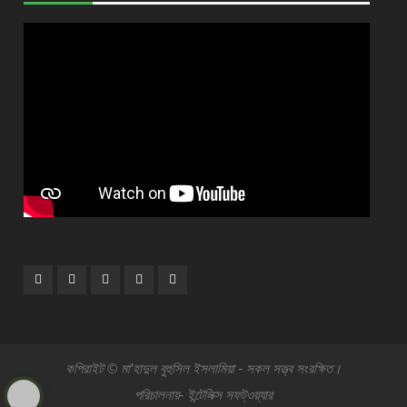
Facebook
Plus
Twitter
Linkdhin
Youtube
Google
কপিরাইট © মা’হাদুল বুহুসিল ইসলামিয়া - সকল সত্ত্ব সংরক্ষিত।
পরিচালনায়- ইন্টেলিক্স সফট্ওয়্যার