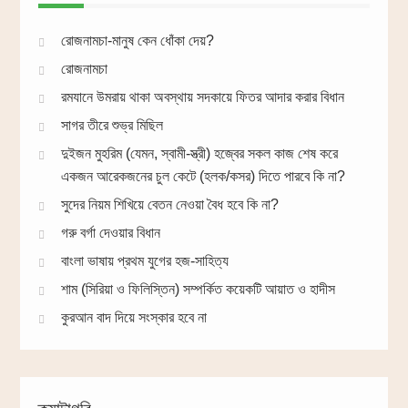
রোজনামচা-মানুষ কেন ধোঁকা দেয়?
রোজনামচা
রমযানে উমরায় থাকা অবস্থায় সদকায়ে ফিতর আদার করার বিধান
সাগর তীরে শুভ্র মিছিল
দুইজন মুহরিম (যেমন, স্বামী-স্ত্রী) হজ্বের সকল কাজ শেষ করে
একজন আরেকজনের চুল কেটে (হলক/কসর) দিতে পারবে কি না?
সুদের নিয়ম শিখিয়ে বেতন নেওয়া বৈধ হবে কি না?
গরু বর্গা দেওয়ার বিধান
বাংলা ভাষায় প্রথম যুগের হজ-সাহিত্য
শাম (সিরিয়া ও ফিলিস্তিন) সম্পর্কিত কয়েকটি আয়াত ও হাদীস
কুরআন বাদ দিয়ে সংস্কার হবে না