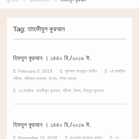
Tag:
তাহফীযুল কুরআন
হিফযুল কুরআন । ১৪৪০ হি./২০১৯ ঈ.
February 5, 2019
মুহাম্মাদ মাহমূদুল আমীন
২য় সাময়িক
পরীক্ষা
,
পরীক্ষার ফলাফল
,
মা'হাদ
,
শিক্ষা দফতর
২য় সাময়িক
,
তাহফীযুল কুরআন
,
পরীক্ষা
,
হিফয
,
হিফযুল কুরআন
হিফযুল কুরআন । ১৪৪০ হি./২০১৯ ঈ.
November 10, 2018
মাওলানা মাহমূদুল হাসান
১ম