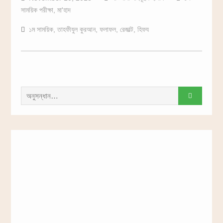
সাময়িক পরীক্ষা
,
মা'হাদ
১ম সাময়িক
,
তাহফীযুল কুরআন
,
ফলাফল
,
রেজাল্ট
,
হিফয
সন্ধান
করাঃ