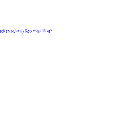
কেটে (হলক/কসর) দিতে পারবে কি না?