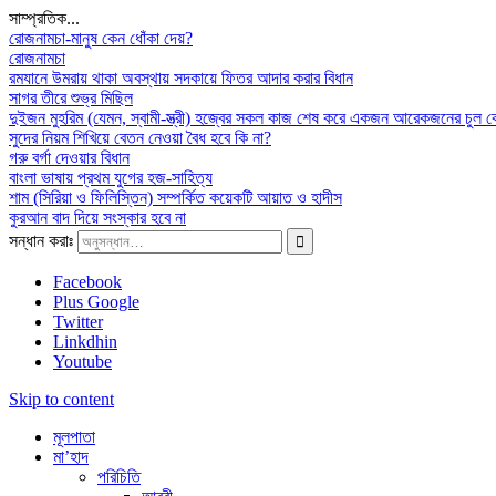
সাম্প্রতিক...
রোজনামচা-মানুষ কেন ধোঁকা দেয়?
রোজনামচা
রমযানে উমরায় থাকা অবস্থায় সদকায়ে ফিতর আদার করার বিধান
সাগর তীরে শুভ্র মিছিল
দুইজন মুহরিম (যেমন, স্বামী-স্ত্রী) হজ্বের সকল কাজ শেষ করে একজন আরেকজনের চুল 
সুদের নিয়ম শিখিয়ে বেতন নেওয়া বৈধ হবে কি না?
গরু বর্গা দেওয়ার বিধান
বাংলা ভাষায় প্রথম যুগের হজ-সাহিত্য
শাম (সিরিয়া ও ফিলিস্তিন) সম্পর্কিত কয়েকটি আয়াত ও হাদীস
কুরআন বাদ দিয়ে সংস্কার হবে না
সন্ধান করাঃ
Facebook
Plus Google
Twitter
Linkdhin
Youtube
Skip to content
মূলপাতা
মা’হাদ
পরিচিতি