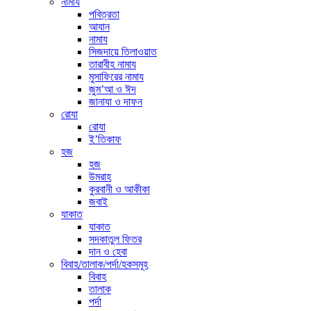
নামায
পবিত্রতা
আযান
নামায
সিজদায়ে তিলাওয়াত
তারাবীহ নামায
মুসাফিরের নামায
জুম’আ ও ঈদ
জানাযা ও দাফন
রোযা
রোযা
ই’তিকাফ
হজ
হজ
উমরাহ
কুরবানী ও আকীকা
জবাই
যাকাত
যাকাত
সদকাতুল ফিতর
দান ও হেবা
বিবাহ/তালাক/পর্দা/হকসমূহ
বিবাহ
তালাক
পর্দা