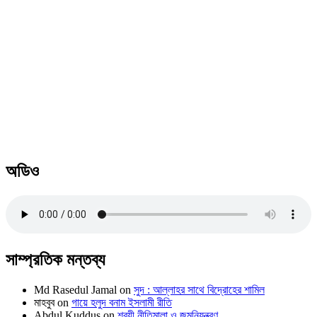
অডিও
সাম্প্রতিক মন্তব্য
Md Rasedul Jamal
on
সুদ : আল্লাহর সাথে বিদ্রোহের শামিল
মাহবুব
on
গায়ে হলুদ বনাম ইসলামী রীতি
Abdul Kuddus
on
শরয়ী নীতিমালা ও জন্মনিয়ন্ত্রণ