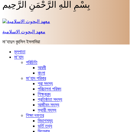
بِسْمِ اللَّهِ الرَّحْمَنِ الرَّحِيم
معهد البحوث الاسلامية
মা’হাদুল বুহুসিল ইসলামিয়া
মূলপাতা
মা’হাদ
পরিচিতি
আরবী
বাংলা
মা’হাদ পরিবার
শূরা সদস্য
পরিচালনা পরিষদ
শিক্ষকবৃন্দ
প্রতিষ্ঠাতা সদস্য
আজীবন সদস্য
স্থায়ী সদস্য
শিক্ষা দফতর
বিভাগসমূহ
ভর্তি তথ্য
সিলেবাস