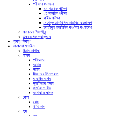
পরীক্ষার ফলাফল
১ম সাময়িক পরীক্ষা
২য় সাময়িক পরীক্ষা
বার্ষিক পরীক্ষা
বেফাকুল মাদারিসিল আরাবিয়া বাংলাদেশ
তাহযীবুল মাদারিসিল কওমিয়া বাংলাদেশ
প্রাক্তন শিক্ষার্থীবৃন্দ
একাডেমিক ক্যালেন্ডার
প্রবন্ধ-নিবন্ধ
ফাতাওয়া মাসাইল
ঈমান আকীদা
নামায
পবিত্রতা
আযান
নামায
সিজদায়ে তিলাওয়াত
তারাবীহ নামায
মুসাফিরের নামায
জুম’আ ও ঈদ
জানাযা ও দাফন
রোযা
রোযা
ই’তিকাফ
হজ
হজ