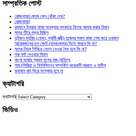
সাম্প্রতিক পোস্ট
রোজনামচা-মানুষ কেন ধোঁকা দেয়?
রোজনামচা
রমযানে উমরায় থাকা অবস্থায় সদকায়ে ফিতর আদার করার বিধান
সাগর তীরে শুভ্র মিছিল
দুইজন মুহরিম (যেমন, স্বামী-স্ত্রী) হজ্বের সকল কাজ শেষ করে একজন
আরেকজনের চুল কেটে (হলক/কসর) দিতে পারবে কি না?
সুদের নিয়ম শিখিয়ে বেতন নেওয়া বৈধ হবে কি না?
গরু বর্গা দেওয়ার বিধান
বাংলা ভাষায় প্রথম যুগের হজ-সাহিত্য
শাম (সিরিয়া ও ফিলিস্তিন) সম্পর্কিত কয়েকটি আয়াত ও হাদীস
কুরআন বাদ দিয়ে সংস্কার হবে না
ক্যাটাগরি
ক্যাটাগরি
ভিডিও