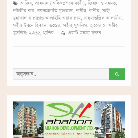
আকিব
,
আহমাদ (অধিকপ্রশংসাকারী)
,
জিহাদ ও রহমত
,
নবীজীর নাম
,
নয়নজ্যোতি মুহাম্মাদ
,
নাযীর
,
বাশীর
,
মাহী
,
মুহাম্মাদ সাল্লাল্লাহু আলাইহি ওয়াসাল্লাম
,
রাহমাতুল্লিল আলামীন
,
সহীহ ইবনে হিব্বান: ৬৩১৪
,
সহীহ মুসলিম: ২৩৫৪ ২. সহীহ
মুসলিম: ২৩৫৫
,
হাশির
একটি মন্তব্য করুন।
সন্ধান
করাঃ