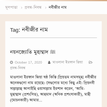
কুরআন বাদ দিয়ে সংস্কার হবে না
মূলপাতা
প্রবন্ধ-নিবন্ধ
নবীজীর নাম
Tag:
নবীজীর নাম
নয়নজ্যোতি মুহাম্মাদ ﷺ
October 17, 2020
মাওলানা ইরফান জিয়া
প্রবন্ধ-নিবন্ধ
মাওলানা ইরফান জিয়া ষষ্ঠ কিস্তি [প্রিয়তম নামসমূহ] নবীজীর
অনেকগুলো নাম রয়েছে। সেগুলোর মধ্যে কিছু এই। প্রিয়নবী
সাল্লাল্লাহু আলাইহি ওয়াসাল্লাম ইরশাদ করেন, ‘আমি-
মুহাম্মাদ (প্রশংসিত), আহমাদ (অধিক প্রশংসাকারী), মাহী
(মোচনকারী) আমার…