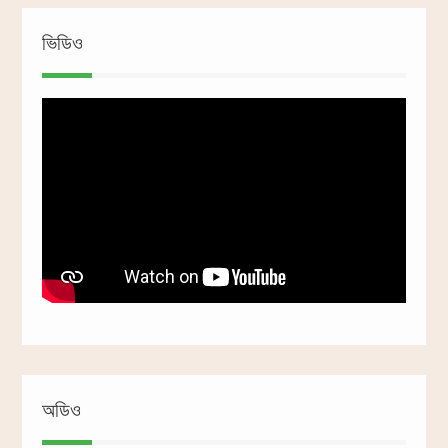
ভিডিও
অডিও