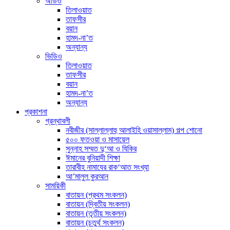
অডিও
তিলাওয়াত
তাফসীর
বয়ান
হামদ-না’ত
অন্যান্য
ভিডিও
তিলাওয়াত
তাফসীর
বয়ান
হামদ-না’ত
অন্যান্য
প্রকাশনা
গ্রন্থাবলী
নবীজীর (সাল্লাল্লাহু আলাইহি ওয়াসাল্লাম) গল্প শোনো
৫০০ ফতওয়া ও মাসায়েল
সুন্নাহ সম্মত দু‘আ ও যিকির
ঈমানের বুনিয়াদী শিক্ষা
তারাবীহ নামাযের রাক‘আত সংখ্যা
আ’মালুল কুরআন
সাময়িকী
বাতায়ন (প্রথম সংকলন)
বাতায়ন (দ্বিতীয় সংকলন)
বাতায়ন (তৃতীয় সংকলন)
বাতায়ন (চতুর্থ সংকলন)