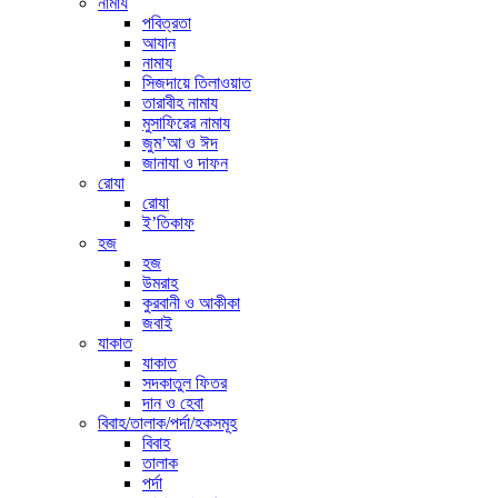
নামায
পবিত্রতা
আযান
নামায
সিজদায়ে তিলাওয়াত
তারাবীহ নামায
মুসাফিরের নামায
জুম’আ ও ঈদ
জানাযা ও দাফন
রোযা
রোযা
ই’তিকাফ
হজ
হজ
উমরাহ
কুরবানী ও আকীকা
জবাই
যাকাত
যাকাত
সদকাতুল ফিতর
দান ও হেবা
বিবাহ/তালাক/পর্দা/হকসমূহ
বিবাহ
তালাক
পর্দা