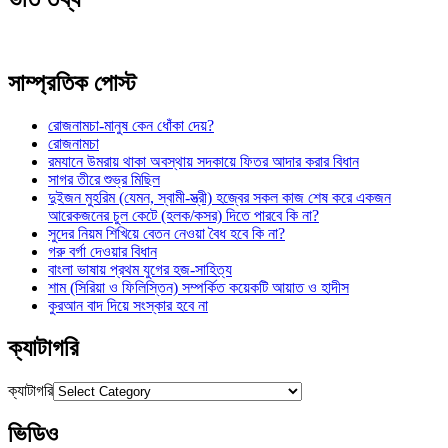
সাম্প্রতিক পোস্ট
রোজনামচা-মানুষ কেন ধোঁকা দেয়?
রোজনামচা
রমযানে উমরায় থাকা অবস্থায় সদকায়ে ফিতর আদার করার বিধান
সাগর তীরে শুভ্র মিছিল
দুইজন মুহরিম (যেমন, স্বামী-স্ত্রী) হজ্বের সকল কাজ শেষ করে একজন
আরেকজনের চুল কেটে (হলক/কসর) দিতে পারবে কি না?
সুদের নিয়ম শিখিয়ে বেতন নেওয়া বৈধ হবে কি না?
গরু বর্গা দেওয়ার বিধান
বাংলা ভাষায় প্রথম যুগের হজ-সাহিত্য
শাম (সিরিয়া ও ফিলিস্তিন) সম্পর্কিত কয়েকটি আয়াত ও হাদীস
কুরআন বাদ দিয়ে সংস্কার হবে না
ক্যাটাগরি
ক্যাটাগরি
ভিডিও