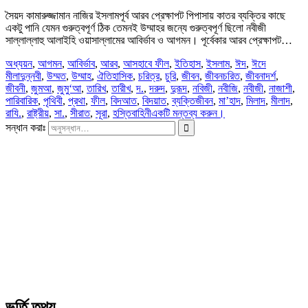
সৈয়দ কামারুজ্জামান নাজির ইসলামপূর্ব আরব প্রেক্ষাপট পিপাসায় কাতর ব্যক্তির কাছে
একটু পানি যেমন গুরুত্বপূর্ণ ঠিক তেমনই উম্মাহর জন্যে গুরুত্বপূর্ণ ছিলো নবীজী
সাল্লাল্লাহু আলাইহি ওয়াসাল্লামের আবির্ভাব ও আগমন। পূর্বেকার আরব প্রেক্ষাপট…
অধ্যয়ন
,
আগমন
,
আবির্ভাব
,
আরব
,
আসহাবে ফীল
,
ইতিহাস
,
ইসলাম
,
ঈদ
,
ঈদে
মীলাদুন্নবী
,
উম্মত
,
উম্মাহ
,
ঐতিহাসিক
,
চরিত্র
,
চুরি
,
জীবন
,
জীবনচরিত
,
জীবনাদর্শ
,
জীবনী
,
জুমআ
,
জুমু‘আ
,
তারিখ
,
তারীখ
,
দ.
,
দরুদ
,
দুরূদ
,
নবিজী
,
নবীজি
,
নবীজী
,
নাজাশী
,
পারিবারিক
,
পৃথিবী
,
প্রথা
,
ফীল
,
বিদআত
,
বিদয়াত
,
ব্যক্তিজীবন
,
মা’হাদ
,
মিলাদ
,
মীলাদ
,
রাযি.
,
রাষ্ট্রীয়
,
সা.
,
সীরাত
,
সূরা
,
হস্তিবাহিনী
একটি মন্তব্য করুন।
সন্ধান করাঃ
ভর্তি তথ্য