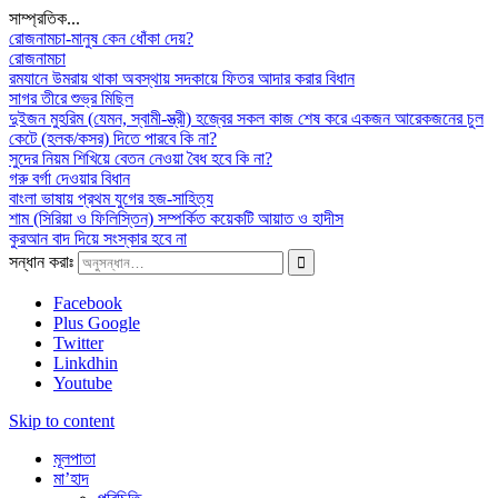
সাম্প্রতিক...
রোজনামচা-মানুষ কেন ধোঁকা দেয়?
রোজনামচা
রমযানে উমরায় থাকা অবস্থায় সদকায়ে ফিতর আদার করার বিধান
সাগর তীরে শুভ্র মিছিল
দুইজন মুহরিম (যেমন, স্বামী-স্ত্রী) হজ্বের সকল কাজ শেষ করে একজন আরেকজনের চুল
কেটে (হলক/কসর) দিতে পারবে কি না?
সুদের নিয়ম শিখিয়ে বেতন নেওয়া বৈধ হবে কি না?
গরু বর্গা দেওয়ার বিধান
বাংলা ভাষায় প্রথম যুগের হজ-সাহিত্য
শাম (সিরিয়া ও ফিলিস্তিন) সম্পর্কিত কয়েকটি আয়াত ও হাদীস
কুরআন বাদ দিয়ে সংস্কার হবে না
সন্ধান করাঃ
Facebook
Plus Google
Twitter
Linkdhin
Youtube
Skip to content
মূলপাতা
মা’হাদ