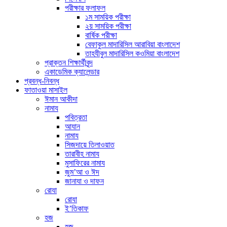
পরীক্ষার ফলাফল
১ম সাময়িক পরীক্ষা
২য় সাময়িক পরীক্ষা
বার্ষিক পরীক্ষা
বেফাকুল মাদারিসিল আরাবিয়া বাংলাদেশ
তাহযীবুল মাদারিসিল কওমিয়া বাংলাদেশ
প্রাক্তন শিক্ষার্থীবৃন্দ
একাডেমিক ক্যালেন্ডার
প্রবন্ধ-নিবন্ধ
ফাতাওয়া মাসাইল
ঈমান আকীদা
নামায
পবিত্রতা
আযান
নামায
সিজদায়ে তিলাওয়াত
তারাবীহ নামায
মুসাফিরের নামায
জুম’আ ও ঈদ
জানাযা ও দাফন
রোযা
রোযা
ই’তিকাফ
হজ
হজ