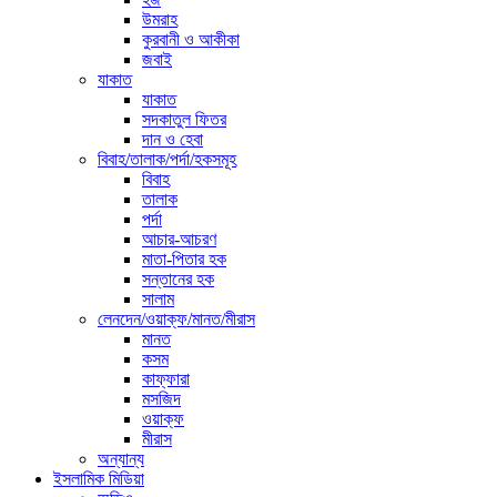
উমরাহ
কুরবানী ও আকীকা
জবাই
যাকাত
যাকাত
সদকাতুল ফিতর
দান ও হেবা
বিবাহ/তালাক/পর্দা/হকসমূহ
বিবাহ
তালাক
পর্দা
আচার-আচরণ
মাতা-পিতার হক
সন্তানের হক
সালাম
লেনদেন/ওয়াক্ফ/মানত/মীরাস
মানত
কসম
কাফ্ফারা
মসজিদ
ওয়াক্ফ
মীরাস
অন্যান্য
ইসলামিক মিডিয়া