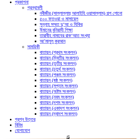
প্রকাশনা
গ্রন্থাবলী
নবীজীর (সাল্লাল্লাহু আলাইহি ওয়াসাল্লাম) গল্প শোনো
৫০০ ফতওয়া ও মাসায়েল
সুন্নাহ সম্মত দু‘আ ও যিকির
ঈমানের বুনিয়াদী শিক্ষা
তারাবীহ নামাযের রাক‘আত সংখ্যা
আ’মালুল কুরআন
সাময়িকী
বাতায়ন (প্রথম সংকলন)
বাতায়ন (দ্বিতীয় সংকলন)
বাতায়ন (তৃতীয় সংকলন)
বাতায়ন (চতুর্থ সংকলন)
বাতায়ন (পঞ্চম সংকলন)
বাতায়ন (ষষ্ঠ সংকলন)
বাতায়ন (সপ্তম সংকলন)
বাতায়ন (অষ্টম সংকলন)
বাতায়ন (নবম সংকলন)
বাতায়ন (দশম সংকলন)
বাতায়ন (একাদশ সংকলন)
বাতায়ন (দ্বাদশ সংকলন)
প্রশ্ন উত্তর
বিবিধ
যোগাযোগ