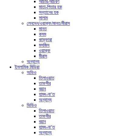
আচার-আচরণ
মাতা-পিতার হক
সন্তানের হক
সালাম
লেনদেন/ওয়াক্ফ/মানত/মীরাস
মানত
কসম
কাফ্ফারা
মসজিদ
ওয়াক্ফ
মীরাস
অন্যান্য
ইসলামিক মিডিয়া
অডিও
তিলাওয়াত
তাফসীর
বয়ান
হামদ-না’ত
অন্যান্য
ভিডিও
তিলাওয়াত
তাফসীর
বয়ান
হামদ-না’ত
অন্যান্য