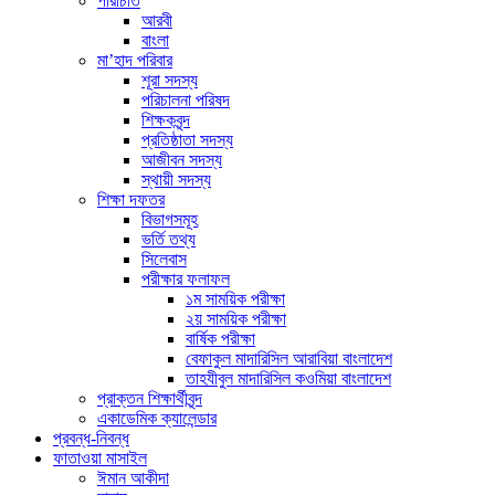
পরিচিতি
আরবী
বাংলা
মা’হাদ পরিবার
শূরা সদস্য
পরিচালনা পরিষদ
শিক্ষকবৃন্দ
প্রতিষ্ঠাতা সদস্য
আজীবন সদস্য
স্থায়ী সদস্য
শিক্ষা দফতর
বিভাগসমূহ
ভর্তি তথ্য
সিলেবাস
পরীক্ষার ফলাফল
১ম সাময়িক পরীক্ষা
২য় সাময়িক পরীক্ষা
বার্ষিক পরীক্ষা
বেফাকুল মাদারিসিল আরাবিয়া বাংলাদেশ
তাহযীবুল মাদারিসিল কওমিয়া বাংলাদেশ
প্রাক্তন শিক্ষার্থীবৃন্দ
একাডেমিক ক্যালেন্ডার
প্রবন্ধ-নিবন্ধ
ফাতাওয়া মাসাইল
ঈমান আকীদা