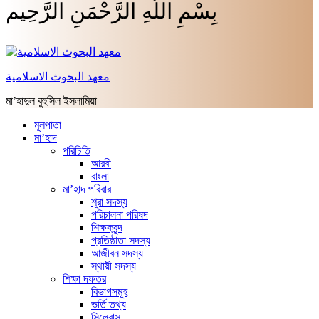
بِسْمِ اللَّهِ الرَّحْمَنِ الرَّحِيم
معهد البحوث الاسلامية
মা’হাদুল বুহুসিল ইসলামিয়া
মূলপাতা
মা’হাদ
পরিচিতি
আরবী
বাংলা
মা’হাদ পরিবার
শূরা সদস্য
পরিচালনা পরিষদ
শিক্ষকবৃন্দ
প্রতিষ্ঠাতা সদস্য
আজীবন সদস্য
স্থায়ী সদস্য
শিক্ষা দফতর
বিভাগসমূহ
ভর্তি তথ্য
সিলেবাস