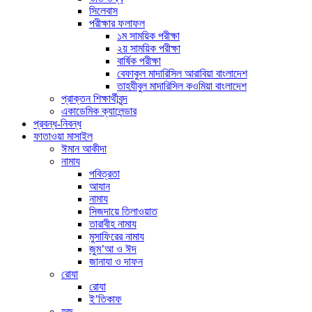
সিলেবাস
পরীক্ষার ফলাফল
১ম সাময়িক পরীক্ষা
২য় সাময়িক পরীক্ষা
বার্ষিক পরীক্ষা
বেফাকুল মাদারিসিল আরাবিয়া বাংলাদেশ
তাহযীবুল মাদারিসিল কওমিয়া বাংলাদেশ
প্রাক্তন শিক্ষার্থীবৃন্দ
একাডেমিক ক্যালেন্ডার
প্রবন্ধ-নিবন্ধ
ফাতাওয়া মাসাইল
ঈমান আকীদা
নামায
পবিত্রতা
আযান
নামায
সিজদায়ে তিলাওয়াত
তারাবীহ নামায
মুসাফিরের নামায
জুম’আ ও ঈদ
জানাযা ও দাফন
রোযা
রোযা
ই’তিকাফ
হজ