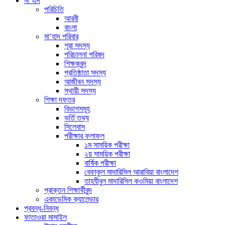
মা’হাদ
পরিচিতি
আরবী
বাংলা
মা’হাদ পরিবার
শূরা সদস্য
পরিচালনা পরিষদ
শিক্ষকবৃন্দ
প্রতিষ্ঠাতা সদস্য
আজীবন সদস্য
স্থায়ী সদস্য
শিক্ষা দফতর
বিভাগসমূহ
ভর্তি তথ্য
সিলেবাস
পরীক্ষার ফলাফল
১ম সাময়িক পরীক্ষা
২য় সাময়িক পরীক্ষা
বার্ষিক পরীক্ষা
বেফাকুল মাদারিসিল আরাবিয়া বাংলাদেশ
তাহযীবুল মাদারিসিল কওমিয়া বাংলাদেশ
প্রাক্তন শিক্ষার্থীবৃন্দ
একাডেমিক ক্যালেন্ডার
প্রবন্ধ-নিবন্ধ
ফাতাওয়া মাসাইল