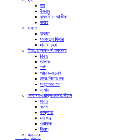
হজ
উমরাহ
কুরবানী ও আকীকা
জবাই
যাকাত
যাকাত
সদকাতুল ফিতর
দান ও হেবা
বিবাহ/তালাক/পর্দা/হকসমূহ
বিবাহ
তালাক
পর্দা
আচার-আচরণ
মাতা-পিতার হক
সন্তানের হক
সালাম
লেনদেন/ওয়াক্ফ/মানত/মীরাস
মানত
কসম
কাফ্ফারা
মসজিদ
ওয়াক্ফ
মীরাস
অন্যান্য