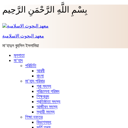
بِسْمِ اللَّهِ الرَّحْمَنِ الرَّحِيم
معهد البحوث الاسلامية
মা’হাদুল বুহুসিল ইসলামিয়া
মূলপাতা
মা’হাদ
পরিচিতি
আরবী
বাংলা
মা’হাদ পরিবার
শূরা সদস্য
পরিচালনা পরিষদ
শিক্ষকবৃন্দ
প্রতিষ্ঠাতা সদস্য
আজীবন সদস্য
স্থায়ী সদস্য
শিক্ষা দফতর
বিভাগসমূহ
ভর্তি তথ্য