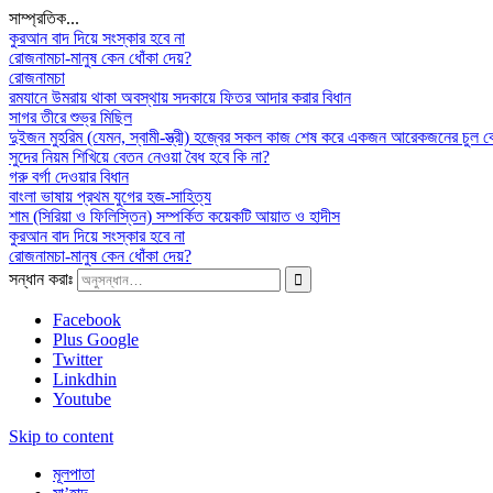
সাম্প্রতিক...
কুরআন বাদ দিয়ে সংস্কার হবে না
রোজনামচা-মানুষ কেন ধোঁকা দেয়?
রোজনামচা
রমযানে উমরায় থাকা অবস্থায় সদকায়ে ফিতর আদার করার বিধান
সাগর তীরে শুভ্র মিছিল
দুইজন মুহরিম (যেমন, স্বামী-স্ত্রী) হজ্বের সকল কাজ শেষ করে একজন আরেকজনের চুল 
সুদের নিয়ম শিখিয়ে বেতন নেওয়া বৈধ হবে কি না?
গরু বর্গা দেওয়ার বিধান
বাংলা ভাষায় প্রথম যুগের হজ-সাহিত্য
শাম (সিরিয়া ও ফিলিস্তিন) সম্পর্কিত কয়েকটি আয়াত ও হাদীস
কুরআন বাদ দিয়ে সংস্কার হবে না
রোজনামচা-মানুষ কেন ধোঁকা দেয়?
সন্ধান করাঃ
Facebook
Plus Google
Twitter
Linkdhin
Youtube
Skip to content
মূলপাতা