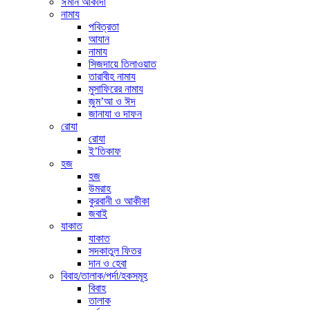
ঈমান আকীদা
নামায
পবিত্রতা
আযান
নামায
সিজদায়ে তিলাওয়াত
তারাবীহ নামায
মুসাফিরের নামায
জুম’আ ও ঈদ
জানাযা ও দাফন
রোযা
রোযা
ই’তিকাফ
হজ
হজ
উমরাহ
কুরবানী ও আকীকা
জবাই
যাকাত
যাকাত
সদকাতুল ফিতর
দান ও হেবা
বিবাহ/তালাক/পর্দা/হকসমূহ
বিবাহ
তালাক