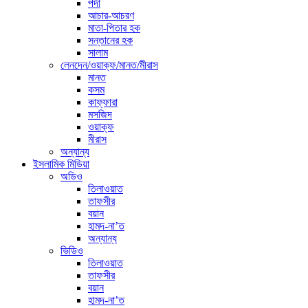
পর্দা
আচার-আচরণ
মাতা-পিতার হক
সন্তানের হক
সালাম
লেনদেন/ওয়াক্ফ/মানত/মীরাস
মানত
কসম
কাফ্ফারা
মসজিদ
ওয়াক্ফ
মীরাস
অন্যান্য
ইসলামিক মিডিয়া
অডিও
তিলাওয়াত
তাফসীর
বয়ান
হামদ-না’ত
অন্যান্য
ভিডিও
তিলাওয়াত
তাফসীর
বয়ান
হামদ-না’ত