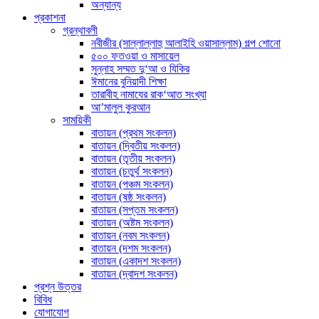
অন্যান্য
প্রকাশনা
গ্রন্থাবলী
নবীজীর (সাল্লাল্লাহু আলাইহি ওয়াসাল্লাম) গল্প শোনো
৫০০ ফতওয়া ও মাসায়েল
সুন্নাহ সম্মত দু‘আ ও যিকির
ঈমানের বুনিয়াদী শিক্ষা
তারাবীহ নামাযের রাক‘আত সংখ্যা
আ’মালুল কুরআন
সাময়িকী
বাতায়ন (প্রথম সংকলন)
বাতায়ন (দ্বিতীয় সংকলন)
বাতায়ন (তৃতীয় সংকলন)
বাতায়ন (চতুর্থ সংকলন)
বাতায়ন (পঞ্চম সংকলন)
বাতায়ন (ষষ্ঠ সংকলন)
বাতায়ন (সপ্তম সংকলন)
বাতায়ন (অষ্টম সংকলন)
বাতায়ন (নবম সংকলন)
বাতায়ন (দশম সংকলন)
বাতায়ন (একাদশ সংকলন)
বাতায়ন (দ্বাদশ সংকলন)
প্রশ্ন উত্তর
বিবিধ
যোগাযোগ