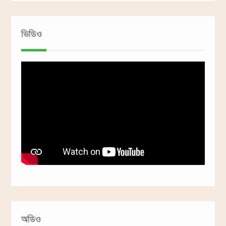
ভিডিও
অডিও