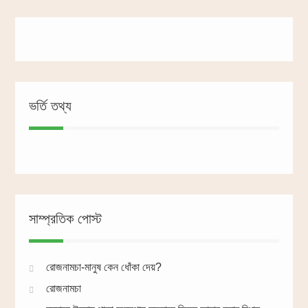
ভর্তি তথ্য
সাম্প্রতিক পোস্ট
রোজনামচা-মানুষ কেন ধোঁকা দেয়?
রোজনামচা