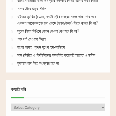
রমযানে উমরায় থাকা অবস্থায় সদকায়ে ফিতর আদার করার বিধান
সাগর তীরে শুভ্র মিছিল
দুইজন মুহরিম (যেমন, স্বামী-স্ত্রী) হজ্বের সকল কাজ শেষ করে
একজন আরেকজনের চুল কেটে (হলক/কসর) দিতে পারবে কি না?
সুদের নিয়ম শিখিয়ে বেতন নেওয়া বৈধ হবে কি না?
গরু বর্গা দেওয়ার বিধান
বাংলা ভাষায় প্রথম যুগের হজ-সাহিত্য
শাম (সিরিয়া ও ফিলিস্তিন) সম্পর্কিত কয়েকটি আয়াত ও হাদীস
কুরআন বাদ দিয়ে সংস্কার হবে না
ক্যাটাগরি
ক্যাটাগরি