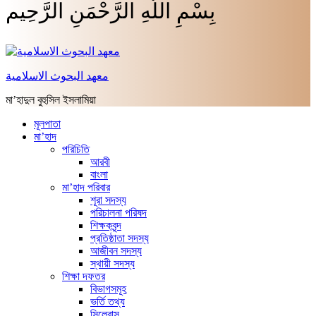
بِسْمِ اللَّهِ الرَّحْمَنِ الرَّحِيم
معهد البحوث الاسلامية
মা’হাদুল বুহুসিল ইসলামিয়া
মূলপাতা
মা’হাদ
পরিচিতি
আরবী
বাংলা
মা’হাদ পরিবার
শূরা সদস্য
পরিচালনা পরিষদ
শিক্ষকবৃন্দ
প্রতিষ্ঠাতা সদস্য
আজীবন সদস্য
স্থায়ী সদস্য
শিক্ষা দফতর
বিভাগসমূহ
ভর্তি তথ্য
সিলেবাস