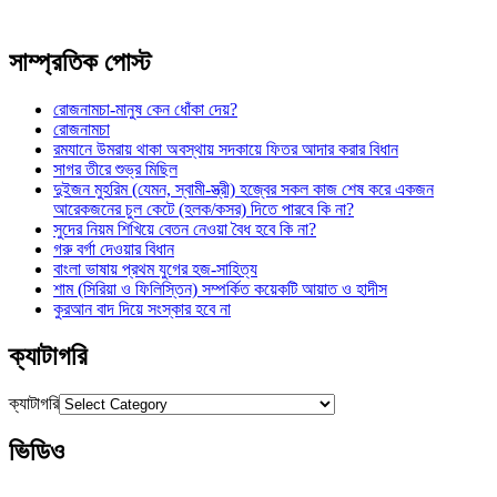
সাম্প্রতিক পোস্ট
রোজনামচা-মানুষ কেন ধোঁকা দেয়?
রোজনামচা
রমযানে উমরায় থাকা অবস্থায় সদকায়ে ফিতর আদার করার বিধান
সাগর তীরে শুভ্র মিছিল
দুইজন মুহরিম (যেমন, স্বামী-স্ত্রী) হজ্বের সকল কাজ শেষ করে একজন
আরেকজনের চুল কেটে (হলক/কসর) দিতে পারবে কি না?
সুদের নিয়ম শিখিয়ে বেতন নেওয়া বৈধ হবে কি না?
গরু বর্গা দেওয়ার বিধান
বাংলা ভাষায় প্রথম যুগের হজ-সাহিত্য
শাম (সিরিয়া ও ফিলিস্তিন) সম্পর্কিত কয়েকটি আয়াত ও হাদীস
কুরআন বাদ দিয়ে সংস্কার হবে না
ক্যাটাগরি
ক্যাটাগরি
ভিডিও