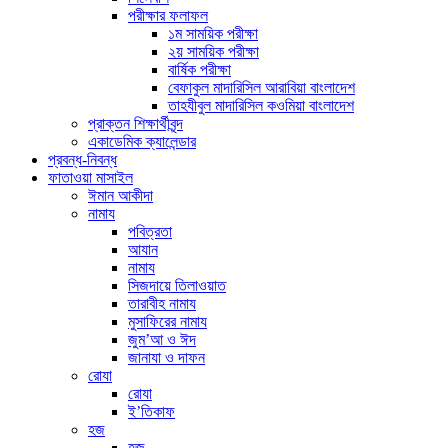
পরীক্ষার ফলাফল
১ম সাময়িক পরীক্ষা
২য় সাময়িক পরীক্ষা
বার্ষিক পরীক্ষা
বেফাকুল মাদারিসিল আরাবিয়া বাংলাদেশ
তাহযীবুল মাদারিসিল কওমিয়া বাংলাদেশ
প্রাক্তন শিক্ষার্থীবৃন্দ
একাডেমিক ক্যালেন্ডার
প্রবন্ধ-নিবন্ধ
ফাতাওয়া মাসাইল
ঈমান আকীদা
নামায
পবিত্রতা
আযান
নামায
সিজদায়ে তিলাওয়াত
তারাবীহ নামায
মুসাফিরের নামায
জুম’আ ও ঈদ
জানাযা ও দাফন
রোযা
রোযা
ই’তিকাফ
হজ
হজ