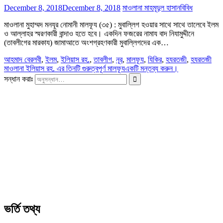
December 8, 2018
December 8, 2018
মাওলানা মাহমূদুল হাসান
বিবিধ
মাওলানা মুহাম্মদ মনযূর নোমানী মালফূয (৩৫) : মুবাল্লিগ হওয়ার সাথে সাথে তালেবে ইলম
ও আল্লাহর স্মরণকারী বান্দাও হতে হবে। একদিন ফজরের নামায বাদ নিযামুদ্দীনে
(তাবলীগের মারকায) জামাআতে অংশগ্রহণকারী মুবাল্লিগদের এক…
আহমাদ বেরলবী
,
ইলম
,
ইলিয়াস রহ.
,
তাবলীগ
,
নূর
,
মালফূয
,
যিকির
,
হযরতজী
,
হযরতজী
মাওলানা ইলিয়াস রহ. এর তিনটি গুরুত্বপূর্ণ মালফূয
একটি মন্তব্য করুন।
সন্ধান করাঃ
ভর্তি তথ্য