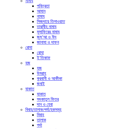
নামায
পবিত্রতা
আযান
নামায
সিজদায়ে তিলাওয়াত
তারাবীহ নামায
মুসাফিরের নামায
জুম’আ ও ঈদ
জানাযা ও দাফন
রোযা
রোযা
ই’তিকাফ
হজ
হজ
উমরাহ
কুরবানী ও আকীকা
জবাই
যাকাত
যাকাত
সদকাতুল ফিতর
দান ও হেবা
বিবাহ/তালাক/পর্দা/হকসমূহ
বিবাহ
তালাক
পর্দা