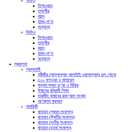
অডিও
তিলাওয়াত
তাফসীর
বয়ান
হামদ-না’ত
অন্যান্য
ভিডিও
তিলাওয়াত
তাফসীর
বয়ান
হামদ-না’ত
অন্যান্য
প্রকাশনা
গ্রন্থাবলী
নবীজীর (সাল্লাল্লাহু আলাইহি ওয়াসাল্লাম) গল্প শোনো
৫০০ ফতওয়া ও মাসায়েল
সুন্নাহ সম্মত দু‘আ ও যিকির
ঈমানের বুনিয়াদী শিক্ষা
তারাবীহ নামাযের রাক‘আত সংখ্যা
আ’মালুল কুরআন
সাময়িকী
বাতায়ন (প্রথম সংকলন)
বাতায়ন (দ্বিতীয় সংকলন)
বাতায়ন (তৃতীয় সংকলন)
বাতায়ন (চতুর্থ সংকলন)