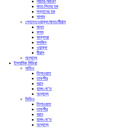
আচার-আচরণ
মাতা-পিতার হক
সন্তানের হক
সালাম
লেনদেন/ওয়াক্ফ/মানত/মীরাস
মানত
কসম
কাফ্ফারা
মসজিদ
ওয়াক্ফ
মীরাস
অন্যান্য
ইসলামিক মিডিয়া
অডিও
তিলাওয়াত
তাফসীর
বয়ান
হামদ-না’ত
অন্যান্য
ভিডিও
তিলাওয়াত
তাফসীর
বয়ান
হামদ-না’ত
অন্যান্য