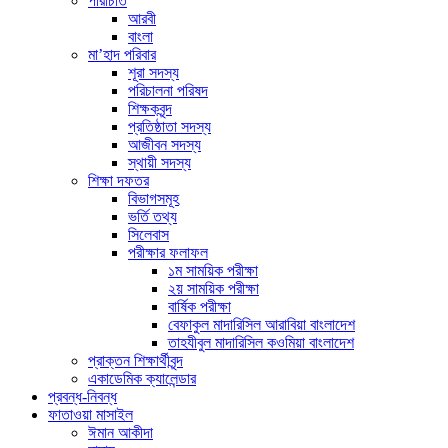
পরিচিতি
আরবী
বাংলা
মা’হাদ পরিবার
শূরা সদস্য
পরিচালনা পরিষদ
শিক্ষকবৃন্দ
প্রতিষ্ঠাতা সদস্য
আজীবন সদস্য
স্থায়ী সদস্য
শিক্ষা দফতর
বিভাগসমূহ
ভর্তি তথ্য
সিলেবাস
পরীক্ষার ফলাফল
১ম সাময়িক পরীক্ষা
২য় সাময়িক পরীক্ষা
বার্ষিক পরীক্ষা
বেফাকুল মাদারিসিল আরাবিয়া বাংলাদেশ
তাহযীবুল মাদারিসিল কওমিয়া বাংলাদেশ
প্রাক্তন শিক্ষার্থীবৃন্দ
একাডেমিক ক্যালেন্ডার
প্রবন্ধ-নিবন্ধ
ফাতাওয়া মাসাইল
ঈমান আকীদা