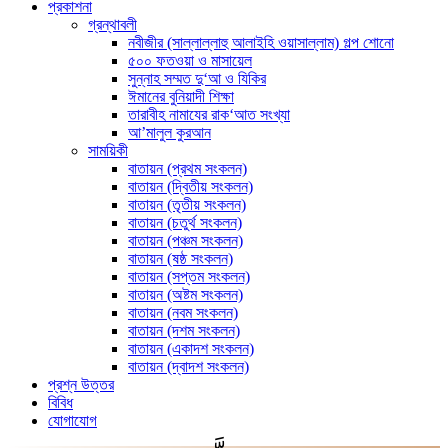
প্রকাশনা
গ্রন্থাবলী
নবীজীর (সাল্লাল্লাহু আলাইহি ওয়াসাল্লাম) গল্প শোনো
৫০০ ফতওয়া ও মাসায়েল
সুন্নাহ সম্মত দু‘আ ও যিকির
ঈমানের বুনিয়াদী শিক্ষা
তারাবীহ নামাযের রাক‘আত সংখ্যা
আ’মালুল কুরআন
সাময়িকী
বাতায়ন (প্রথম সংকলন)
বাতায়ন (দ্বিতীয় সংকলন)
বাতায়ন (তৃতীয় সংকলন)
বাতায়ন (চতুর্থ সংকলন)
বাতায়ন (পঞ্চম সংকলন)
বাতায়ন (ষষ্ঠ সংকলন)
বাতায়ন (সপ্তম সংকলন)
বাতায়ন (অষ্টম সংকলন)
বাতায়ন (নবম সংকলন)
বাতায়ন (দশম সংকলন)
বাতায়ন (একাদশ সংকলন)
বাতায়ন (দ্বাদশ সংকলন)
প্রশ্ন উত্তর
বিবিধ
যোগাযোগ