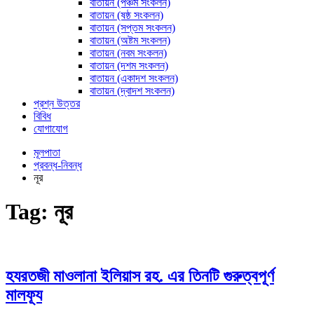
বাতায়ন (পঞ্চম সংকলন)
বাতায়ন (ষষ্ঠ সংকলন)
বাতায়ন (সপ্তম সংকলন)
বাতায়ন (অষ্টম সংকলন)
বাতায়ন (নবম সংকলন)
বাতায়ন (দশম সংকলন)
বাতায়ন (একাদশ সংকলন)
বাতায়ন (দ্বাদশ সংকলন)
প্রশ্ন উত্তর
বিবিধ
যোগাযোগ
মূলপাতা
প্রবন্ধ-নিবন্ধ
নূর
Tag:
নূর
হযরতজী মাওলানা ইলিয়াস রহ. এর তিনটি গুরুত্বপূর্ণ
মালফূয