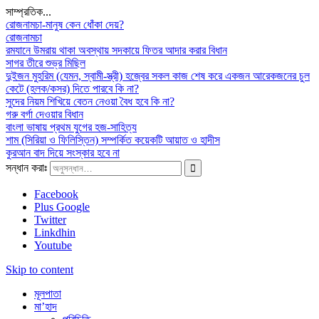
সাম্প্রতিক...
রোজনামচা-মানুষ কেন ধোঁকা দেয়?
রোজনামচা
রমযানে উমরায় থাকা অবস্থায় সদকায়ে ফিতর আদার করার বিধান
সাগর তীরে শুভ্র মিছিল
দুইজন মুহরিম (যেমন, স্বামী-স্ত্রী) হজ্বের সকল কাজ শেষ করে একজন আরেকজনের চুল
কেটে (হলক/কসর) দিতে পারবে কি না?
সুদের নিয়ম শিখিয়ে বেতন নেওয়া বৈধ হবে কি না?
গরু বর্গা দেওয়ার বিধান
বাংলা ভাষায় প্রথম যুগের হজ-সাহিত্য
শাম (সিরিয়া ও ফিলিস্তিন) সম্পর্কিত কয়েকটি আয়াত ও হাদীস
কুরআন বাদ দিয়ে সংস্কার হবে না
সন্ধান করাঃ
Facebook
Plus Google
Twitter
Linkdhin
Youtube
Skip to content
মূলপাতা
মা’হাদ