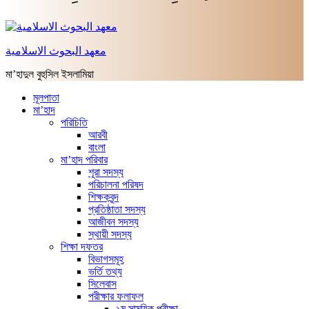
معهد البحوث الاسلامية
মা’হাদুল বুহুসিল ইসলামিয়া
মূলপাতা
মা’হাদ
পরিচিতি
আরবী
বাংলা
মা’হাদ পরিবার
শূরা সদস্য
পরিচালনা পরিষদ
শিক্ষকবৃন্দ
প্রতিষ্ঠাতা সদস্য
আজীবন সদস্য
স্থায়ী সদস্য
শিক্ষা দফতর
বিভাগসমূহ
ভর্তি তথ্য
সিলেবাস
পরীক্ষার ফলাফল
১ম সাময়িক পরীক্ষা