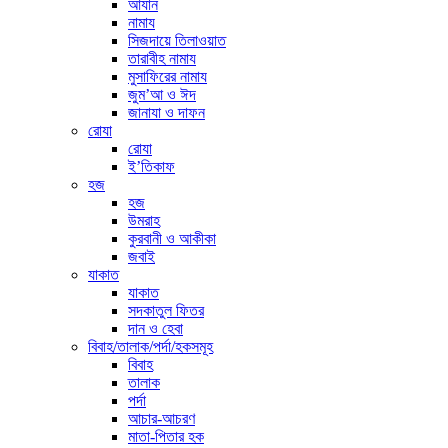
আযান
নামায
সিজদায়ে তিলাওয়াত
তারাবীহ নামায
মুসাফিরের নামায
জুম’আ ও ঈদ
জানাযা ও দাফন
রোযা
রোযা
ই’তিকাফ
হজ
হজ
উমরাহ
কুরবানী ও আকীকা
জবাই
যাকাত
যাকাত
সদকাতুল ফিতর
দান ও হেবা
বিবাহ/তালাক/পর্দা/হকসমূহ
বিবাহ
তালাক
পর্দা
আচার-আচরণ
মাতা-পিতার হক