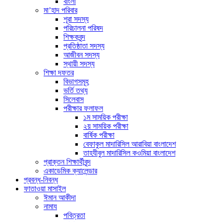
বাংলা
মা’হাদ পরিবার
শূরা সদস্য
পরিচালনা পরিষদ
শিক্ষকবৃন্দ
প্রতিষ্ঠাতা সদস্য
আজীবন সদস্য
স্থায়ী সদস্য
শিক্ষা দফতর
বিভাগসমূহ
ভর্তি তথ্য
সিলেবাস
পরীক্ষার ফলাফল
১ম সাময়িক পরীক্ষা
২য় সাময়িক পরীক্ষা
বার্ষিক পরীক্ষা
বেফাকুল মাদারিসিল আরাবিয়া বাংলাদেশ
তাহযীবুল মাদারিসিল কওমিয়া বাংলাদেশ
প্রাক্তন শিক্ষার্থীবৃন্দ
একাডেমিক ক্যালেন্ডার
প্রবন্ধ-নিবন্ধ
ফাতাওয়া মাসাইল
ঈমান আকীদা
নামায
পবিত্রতা