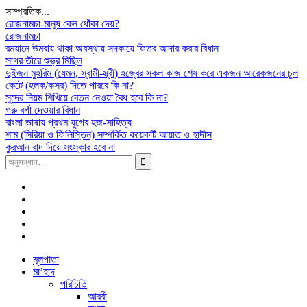
সাম্প্রতিক...
রোজনামচা-মানুষ কেন ধোঁকা দেয়?
রোজনামচা
রমযানে উমরায় থাকা অবস্থায় সদকায়ে ফিতর আদার করার বিধান
সাগর তীরে শুভ্র মিছিল
দুইজন মুহরিম (যেমন, স্বামী-স্ত্রী) হজ্বের সকল কাজ শেষ করে একজন আরেকজনের চুল
কেটে (হলক/কসর) দিতে পারবে কি না?
সুদের নিয়ম শিখিয়ে বেতন নেওয়া বৈধ হবে কি না?
গরু বর্গা দেওয়ার বিধান
বাংলা ভাষায় প্রথম যুগের হজ-সাহিত্য
শাম (সিরিয়া ও ফিলিস্তিন) সম্পর্কিত কয়েকটি আয়াত ও হাদীস
কুরআন বাদ দিয়ে সংস্কার হবে না
সন্ধান
করাঃ
Facebook
Plus
Google
Twitter
Linkdhin
Youtube
Skip
মূলপাতা
to
মা’হাদ
content
পরিচিতি
আরবী