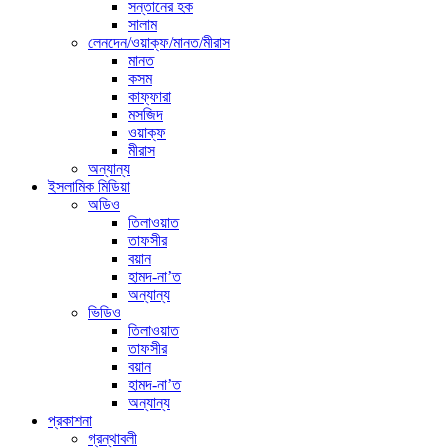
সন্তানের হক
সালাম
লেনদেন/ওয়াক্ফ/মানত/মীরাস
মানত
কসম
কাফ্ফারা
মসজিদ
ওয়াক্ফ
মীরাস
অন্যান্য
ইসলামিক মিডিয়া
অডিও
তিলাওয়াত
তাফসীর
বয়ান
হামদ-না’ত
অন্যান্য
ভিডিও
তিলাওয়াত
তাফসীর
বয়ান
হামদ-না’ত
অন্যান্য
প্রকাশনা
গ্রন্থাবলী