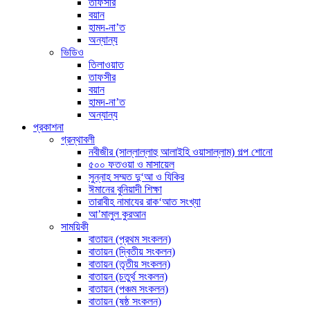
তাফসীর
বয়ান
হামদ-না’ত
অন্যান্য
ভিডিও
তিলাওয়াত
তাফসীর
বয়ান
হামদ-না’ত
অন্যান্য
প্রকাশনা
গ্রন্থাবলী
নবীজীর (সাল্লাল্লাহু আলাইহি ওয়াসাল্লাম) গল্প শোনো
৫০০ ফতওয়া ও মাসায়েল
সুন্নাহ সম্মত দু‘আ ও যিকির
ঈমানের বুনিয়াদী শিক্ষা
তারাবীহ নামাযের রাক‘আত সংখ্যা
আ’মালুল কুরআন
সাময়িকী
বাতায়ন (প্রথম সংকলন)
বাতায়ন (দ্বিতীয় সংকলন)
বাতায়ন (তৃতীয় সংকলন)
বাতায়ন (চতুর্থ সংকলন)
বাতায়ন (পঞ্চম সংকলন)
বাতায়ন (ষষ্ঠ সংকলন)