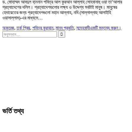
ড. মোহাম্মদ আবদুল হাননান পবিত্র আল কুরআন আল্লাহ সোহবানাহু ওয়া তা’আলার
প্রত্যাদেশের দলিল। প্রত্যাদেশগুলোর লক্ষ্য ও উদ্দেশ্য সবটাই মানুষ। মানুষের
হেদায়েতের জন্য প্রত্যাদেশগুলো মহান আল্লাহ, নবি (সাল্লাল্লাহু আলাইহি
ওয়াসাল্লাম)-এর মাধ্যমে…
অকৃতজ্ঞ
,
তর্ক প্রিয়
,
পবিত্র কুরআন
,
মানব প্রকৃতি
,
সন্দেহবাদী
একটি মন্তব্য করুন।
সন্ধান
করাঃ
ভর্তি তথ্য