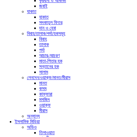
কুরবানী ও আকীকা
জবাই
যাকাত
যাকাত
সদকাতুল ফিতর
দান ও হেবা
বিবাহ/তালাক/পর্দা/হকসমূহ
বিবাহ
তালাক
পর্দা
আচার-আচরণ
মাতা-পিতার হক
সন্তানের হক
সালাম
লেনদেন/ওয়াক্ফ/মানত/মীরাস
মানত
কসম
কাফ্ফারা
মসজিদ
ওয়াক্ফ
মীরাস
অন্যান্য
ইসলামিক মিডিয়া
অডিও
তিলাওয়াত