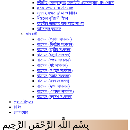
নবীজীর (সাল্লাল্লাহু আলাইহি ওয়াসাল্লাম) গল্প শোনো
৫০০ ফতওয়া ও মাসায়েল
সুন্নাহ সম্মত দু‘আ ও যিকির
ঈমানের বুনিয়াদী শিক্ষা
তারাবীহ নামাযের রাক‘আত সংখ্যা
আ’মালুল কুরআন
সাময়িকী
বাতায়ন (প্রথম সংকলন)
বাতায়ন (দ্বিতীয় সংকলন)
বাতায়ন (তৃতীয় সংকলন)
বাতায়ন (চতুর্থ সংকলন)
বাতায়ন (পঞ্চম সংকলন)
বাতায়ন (ষষ্ঠ সংকলন)
বাতায়ন (সপ্তম সংকলন)
বাতায়ন (অষ্টম সংকলন)
বাতায়ন (নবম সংকলন)
বাতায়ন (দশম সংকলন)
বাতায়ন (একাদশ সংকলন)
বাতায়ন (দ্বাদশ সংকলন)
প্রশ্ন উত্তর
বিবিধ
যোগাযোগ
بِسْمِ اللَّهِ الرَّحْمَنِ الرَّحِيم