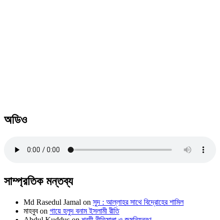
অডিও
সাম্প্রতিক মন্তব্য
Md Rasedul Jamal
on
সুদ : আল্লাহর সাথে বিদ্রোহের শামিল
মাহবুব
on
গায়ে হলুদ বনাম ইসলামী রীতি
Abdul Kuddus
on
শরয়ী নীতিমালা ও জন্মনিয়ন্ত্রণ