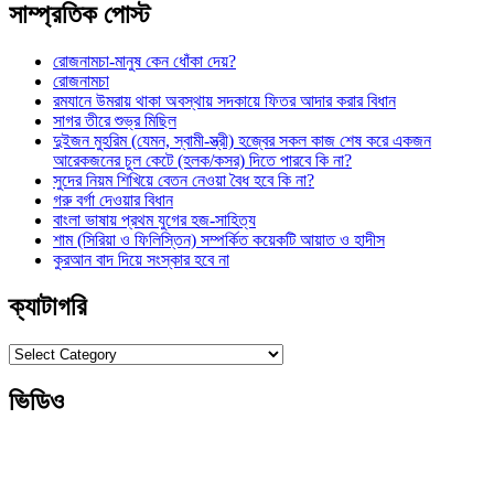
সাম্প্রতিক পোস্ট
রোজনামচা-মানুষ কেন ধোঁকা দেয়?
রোজনামচা
রমযানে উমরায় থাকা অবস্থায় সদকায়ে ফিতর আদার করার বিধান
সাগর তীরে শুভ্র মিছিল
দুইজন মুহরিম (যেমন, স্বামী-স্ত্রী) হজ্বের সকল কাজ শেষ করে একজন
আরেকজনের চুল কেটে (হলক/কসর) দিতে পারবে কি না?
সুদের নিয়ম শিখিয়ে বেতন নেওয়া বৈধ হবে কি না?
গরু বর্গা দেওয়ার বিধান
বাংলা ভাষায় প্রথম যুগের হজ-সাহিত্য
শাম (সিরিয়া ও ফিলিস্তিন) সম্পর্কিত কয়েকটি আয়াত ও হাদীস
কুরআন বাদ দিয়ে সংস্কার হবে না
ক্যাটাগরি
ক্যাটাগরি
ভিডিও