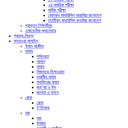
২য় সাময়িক পরীক্ষা
বার্ষিক পরীক্ষা
বেফাকুল মাদারিসিল আরাবিয়া বাংলাদেশ
তাহযীবুল মাদারিসিল কওমিয়া বাংলাদেশ
প্রাক্তন শিক্ষার্থীবৃন্দ
একাডেমিক ক্যালেন্ডার
প্রবন্ধ-নিবন্ধ
ফাতাওয়া মাসাইল
ঈমান আকীদা
নামায
পবিত্রতা
আযান
নামায
সিজদায়ে তিলাওয়াত
তারাবীহ নামায
মুসাফিরের নামায
জুম’আ ও ঈদ
জানাযা ও দাফন
রোযা
রোযা
ই’তিকাফ
হজ
হজ
উমরাহ