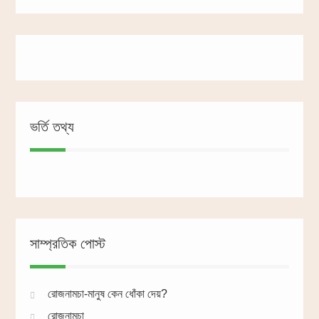
ভর্তি তথ্য
সাম্প্রতিক পোস্ট
রোজনামচা-মানুষ কেন ধোঁকা দেয়?
রোজনামচা