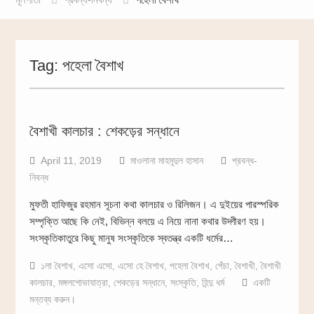
Tag:
পহেলা বৈশাখ
বৈশাখী কালচার : শেকড়ের সন্ধানে
April 11, 2019
মাওলানা মাহমূদুল হাসান
প্রবন্ধ-
নিবন্ধ
মুফতী হাফিজুর রহমান সূচনা কথা কালচার ও রিলিজন। এ দুইয়ের পারস্পরিক
সম্পৃক্তি আছে কি নেই, বিভিন্ন বলয়ে এ নিয়ে নানা কথার উদ্গীরণ হয়।
সংস্কৃতিকাতুরে কিছু মানুষ সংস্কৃতিকে স্বতন্ত্র একটি ধর্মের…
১লা বৈশাখ
,
এসো এসো
,
এসো হে বৈশাখ
,
পহেলা বৈশাখ
,
পেঁচা
,
বৈশাখী
,
বৈশাখী
কালচার
,
মঙ্গলশোভাযাত্রা
,
শেকড়ের সন্ধানে
,
সংস্কৃতি
,
হিন্দু ধর্ম
একটি
মন্তব্য করুন।