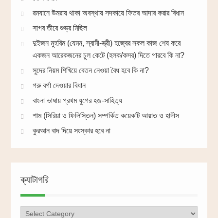
রমযানে উমরায় থাকা অবস্থায় সদকায়ে ফিতর আদার করার বিধান
সাগর তীরে শুভ্র মিছিল
দুইজন মুহরিম (যেমন, স্বামী-স্ত্রী) হজ্বের সকল কাজ শেষ করে
একজন আরেকজনের চুল কেটে (হলক/কসর) দিতে পারবে কি না?
সুদের নিয়ম শিখিয়ে বেতন নেওয়া বৈধ হবে কি না?
গরু বর্গা দেওয়ার বিধান
বাংলা ভাষায় প্রথম যুগের হজ-সাহিত্য
শাম (সিরিয়া ও ফিলিস্তিন) সম্পর্কিত কয়েকটি আয়াত ও হাদীস
কুরআন বাদ দিয়ে সংস্কার হবে না
ক্যাটাগরি
ক্যাটাগরি