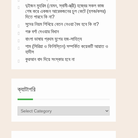
দুইজন মুহরিম (যেমন, স্বামী-স্ত্রী) হজ্বের সকল কাজ
শেষ করে একজন আরেকজনের চুল কেটে (হলক/কসর)
দিতে পারবে কি না?
সুদের নিয়ম শিখিয়ে বেতন নেওয়া বৈধ হবে কি না?
গরু বর্গা দেওয়ার বিধান
বাংলা ভাষায় প্রথম যুগের হজ-সাহিত্য
শাম (সিরিয়া ও ফিলিস্তিন) সম্পর্কিত কয়েকটি আয়াত ও
হাদীস
কুরআন বাদ দিয়ে সংস্কার হবে না
ক্যাটাগরি
ক্যাটাগরি