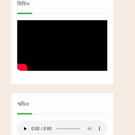
ভিডিও
অডিও