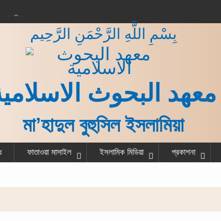
করার বিধান
بِسْمِ اللَّهِ الرَّحْمَنِ الرَّحِيم
 কাজ শেষ করে একজন
না?
গরু বর্গা দেওয়ার বিধান
ত ও হাদীস
معهد البحوث الاسلامية
মা’হাদুল বুহুসিল ইসলামিয়া
ধ
ফাতাওয়া মাসাইল
ইসলামিক মিডিয়া
প্রকাশনা