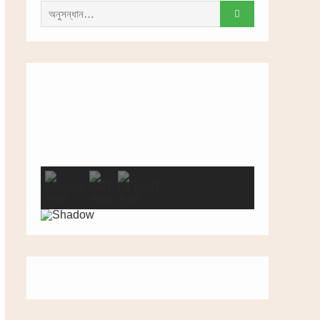
সন্ধান
করাঃ