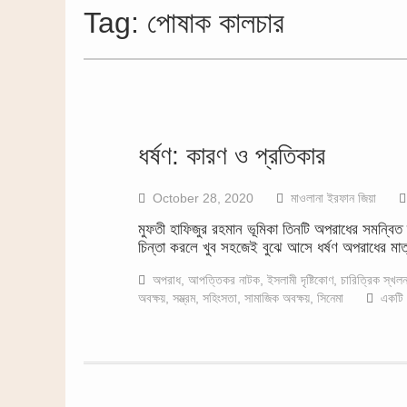
Tag:
পোষাক কালচার
ধর্ষণ: কারণ ও প্রতিকার
October 28, 2020
মাওলানা ইরফান জিয়া
মুফতী হাফিজুর রহমান ভূমিকা তিনটি অপরাধের সমন্বিত র
চিন্তা করলে খুব সহজেই বুঝে আসে ধর্ষণ অপরাধের মা
অপরাধ
,
আপত্তিকর নাটক
,
ইসলামী দৃষ্টিকোণ
,
চারিত্রিক স্খল
অবক্ষয়
,
সম্ভ্রম
,
সহিংসতা
,
সামাজিক অবক্ষয়
,
সিনেমা
একটি 