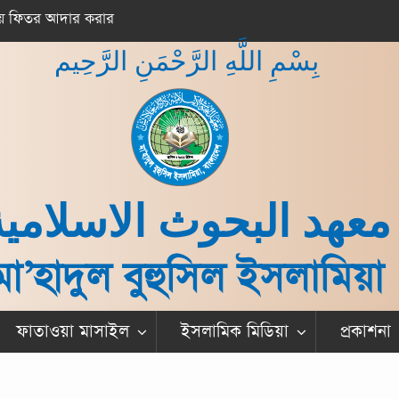
ফিতর আদার করার
সাগর তীরে শুভ্র মিছিল
بِسْمِ اللَّهِ الرَّحْمَنِ الرَّحِيم
معهد البحوث الاسلامية
মা’হাদুল বুহুসিল ইসলামিয়া
ফাতাওয়া মাসাইল
ইসলামিক মিডিয়া
প্রকাশনা