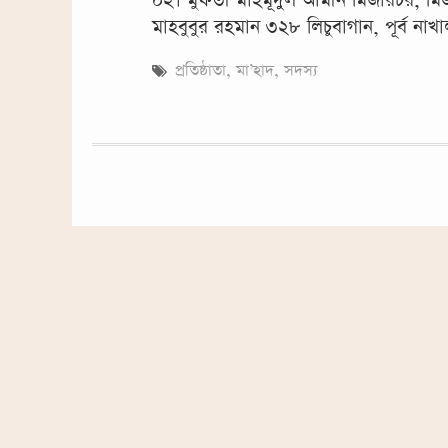
০২। মুফতী মাহমূদুল আমীন মির্জারচর, মির
মাহবুবুর রহমান ৩২৮ লিচুবাগান, পূর্ব নাখ
প্রতিষ্ঠাতা
,
মা’হাদ
,
সদস্য