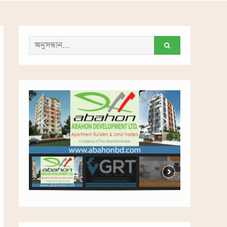
সন্ধান
করাঃ