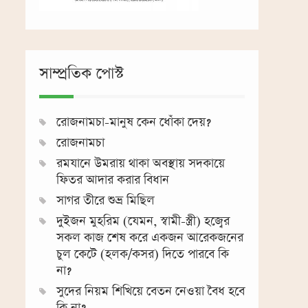
সাম্প্রতিক পোস্ট
রোজনামচা-মানুষ কেন ধোঁকা দেয়?
রোজনামচা
রমযানে উমরায় থাকা অবস্থায় সদকায়ে
ফিতর আদার করার বিধান
সাগর তীরে শুভ্র মিছিল
দুইজন মুহরিম (যেমন, স্বামী-স্ত্রী) হজ্বের
সকল কাজ শেষ করে একজন আরেকজনের
চুল কেটে (হলক/কসর) দিতে পারবে কি
না?
সুদের নিয়ম শিখিয়ে বেতন নেওয়া বৈধ হবে
কি না?