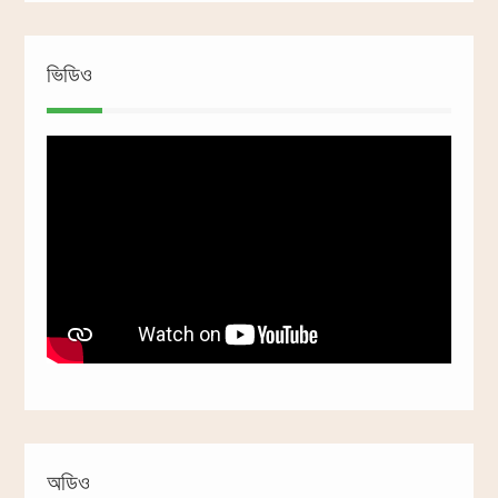
ভিডিও
অডিও