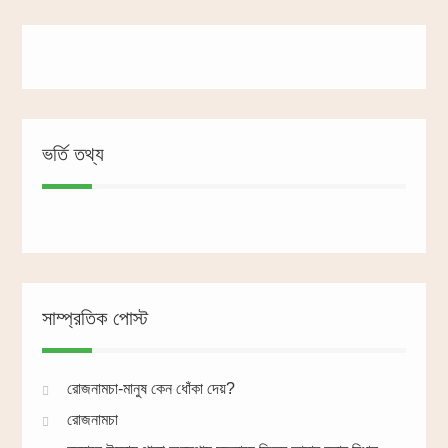
ভর্তি তথ্য
সাম্প্রতিক পোস্ট
রোজনামচা-মানুষ কেন ধোঁকা দেয়?
রোজনামচা