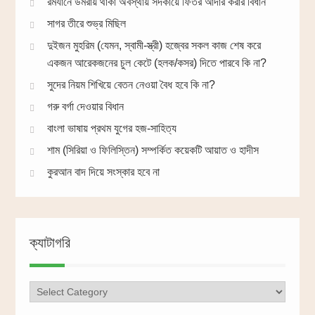
রমযানে উমরায় থাকা অবস্থায় সদকায়ে ফিতর আদার করার বিধান
সাগর তীরে শুভ্র মিছিল
দুইজন মুহরিম (যেমন, স্বামী-স্ত্রী) হজ্বের সকল কাজ শেষ করে
একজন আরেকজনের চুল কেটে (হলক/কসর) দিতে পারবে কি না?
সুদের নিয়ম শিখিয়ে বেতন নেওয়া বৈধ হবে কি না?
গরু বর্গা দেওয়ার বিধান
বাংলা ভাষায় প্রথম যুগের হজ-সাহিত্য
শাম (সিরিয়া ও ফিলিস্তিন) সম্পর্কিত কয়েকটি আয়াত ও হাদীস
কুরআন বাদ দিয়ে সংস্কার হবে না
ক্যাটাগরি
ক্যাটাগরি