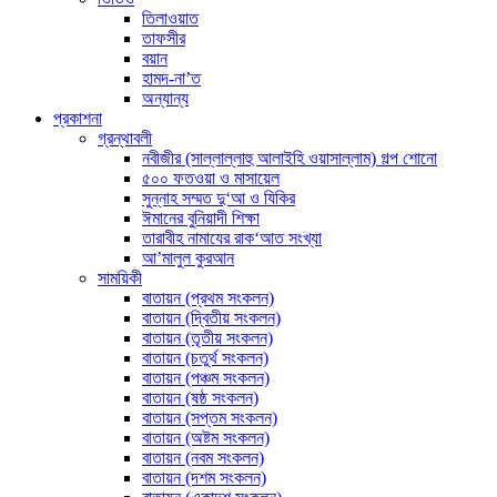
তিলাওয়াত
তাফসীর
বয়ান
হামদ-না’ত
অন্যান্য
প্রকাশনা
গ্রন্থাবলী
নবীজীর (সাল্লাল্লাহু আলাইহি ওয়াসাল্লাম) গল্প শোনো
৫০০ ফতওয়া ও মাসায়েল
সুন্নাহ সম্মত দু‘আ ও যিকির
ঈমানের বুনিয়াদী শিক্ষা
তারাবীহ নামাযের রাক‘আত সংখ্যা
আ’মালুল কুরআন
সাময়িকী
বাতায়ন (প্রথম সংকলন)
বাতায়ন (দ্বিতীয় সংকলন)
বাতায়ন (তৃতীয় সংকলন)
বাতায়ন (চতুর্থ সংকলন)
বাতায়ন (পঞ্চম সংকলন)
বাতায়ন (ষষ্ঠ সংকলন)
বাতায়ন (সপ্তম সংকলন)
বাতায়ন (অষ্টম সংকলন)
বাতায়ন (নবম সংকলন)
বাতায়ন (দশম সংকলন)