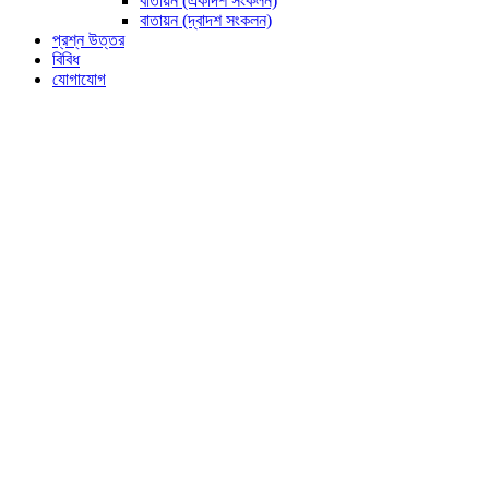
বাতায়ন (একাদশ সংকলন)
বাতায়ন (দ্বাদশ সংকলন)
প্রশ্ন উত্তর
বিবিধ
যোগাযোগ