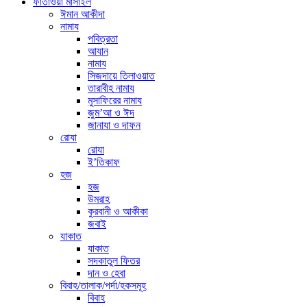
ফাতাওয়া মাসাইল
ঈমান আকীদা
নামায
পবিত্রতা
আযান
নামায
সিজদায়ে তিলাওয়াত
তারাবীহ নামায
মুসাফিরের নামায
জুম’আ ও ঈদ
জানাযা ও দাফন
রোযা
রোযা
ই’তিকাফ
হজ
হজ
উমরাহ
কুরবানী ও আকীকা
জবাই
যাকাত
যাকাত
সদকাতুল ফিতর
দান ও হেবা
বিবাহ/তালাক/পর্দা/হকসমূহ
বিবাহ