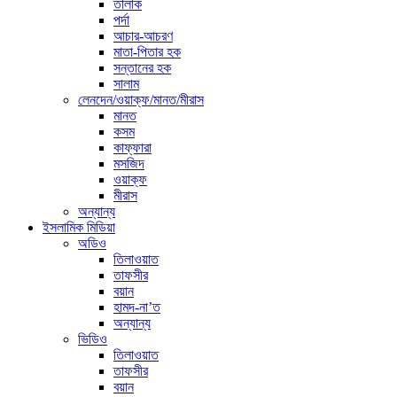
তালাক
পর্দা
আচার-আচরণ
মাতা-পিতার হক
সন্তানের হক
সালাম
লেনদেন/ওয়াক্ফ/মানত/মীরাস
মানত
কসম
কাফ্ফারা
মসজিদ
ওয়াক্ফ
মীরাস
অন্যান্য
ইসলামিক মিডিয়া
অডিও
তিলাওয়াত
তাফসীর
বয়ান
হামদ-না’ত
অন্যান্য
ভিডিও
তিলাওয়াত
তাফসীর
বয়ান