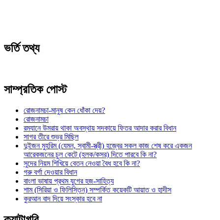
ভর্তি তথ্য
সাম্প্রতিক পোস্ট
রোজনামচা-মানুষ কেন ধোঁকা দেয়?
রোজনামচা
রমযানে উমরায় থাকা অবস্থায় সদকায়ে ফিতর আদার করার বিধান
সাগর তীরে শুভ্র মিছিল
দুইজন মুহরিম (যেমন, স্বামী-স্ত্রী) হজ্বের সকল কাজ শেষ করে একজন
আরেকজনের চুল কেটে (হলক/কসর) দিতে পারবে কি না?
সুদের নিয়ম শিখিয়ে বেতন নেওয়া বৈধ হবে কি না?
গরু বর্গা দেওয়ার বিধান
বাংলা ভাষায় প্রথম যুগের হজ-সাহিত্য
শাম (সিরিয়া ও ফিলিস্তিন) সম্পর্কিত কয়েকটি আয়াত ও হাদীস
কুরআন বাদ দিয়ে সংস্কার হবে না
ক্যাটাগরি