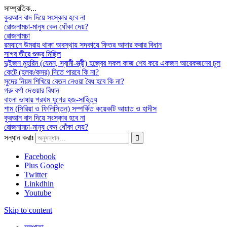
সাম্প্রতিক...
কুরআন বাদ দিয়ে সংস্কার হবে না
রোজনামচা-মানুষ কেন ধোঁকা দেয়?
রোজনামচা
রমযানে উমরায় থাকা অবস্থায় সদকায়ে ফিতর আদার করার বিধান
সাগর তীরে শুভ্র মিছিল
দুইজন মুহরিম (যেমন, স্বামী-স্ত্রী) হজ্বের সকল কাজ শেষ করে একজন আরেকজনের চুল
কেটে (হলক/কসর) দিতে পারবে কি না?
সুদের নিয়ম শিখিয়ে বেতন নেওয়া বৈধ হবে কি না?
গরু বর্গা দেওয়ার বিধান
বাংলা ভাষায় প্রথম যুগের হজ-সাহিত্য
শাম (সিরিয়া ও ফিলিস্তিন) সম্পর্কিত কয়েকটি আয়াত ও হাদীস
কুরআন বাদ দিয়ে সংস্কার হবে না
রোজনামচা-মানুষ কেন ধোঁকা দেয়?
সন্ধান করাঃ
Facebook
Plus Google
Twitter
Linkdhin
Youtube
Skip to content