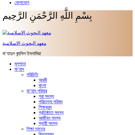
যোগাযোগ
بِسْمِ اللَّهِ الرَّحْمَنِ الرَّحِيم
معهد البحوث الاسلامية
মা’হাদুল বুহুসিল ইসলামিয়া
মূলপাতা
মা’হাদ
পরিচিতি
আরবী
বাংলা
মা’হাদ পরিবার
শূরা সদস্য
পরিচালনা পরিষদ
শিক্ষকবৃন্দ
প্রতিষ্ঠাতা সদস্য
আজীবন সদস্য
স্থায়ী সদস্য
শিক্ষা দফতর
বিভাগসমূহ