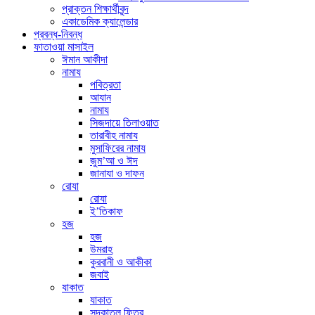
প্রাক্তন শিক্ষার্থীবৃন্দ
একাডেমিক ক্যালেন্ডার
প্রবন্ধ-নিবন্ধ
ফাতাওয়া মাসাইল
ঈমান আকীদা
নামায
পবিত্রতা
আযান
নামায
সিজদায়ে তিলাওয়াত
তারাবীহ নামায
মুসাফিরের নামায
জুম’আ ও ঈদ
জানাযা ও দাফন
রোযা
রোযা
ই’তিকাফ
হজ
হজ
উমরাহ
কুরবানী ও আকীকা
জবাই
যাকাত
যাকাত
সদকাতুল ফিতর