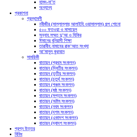
হামদ-না’ত
অন্যান্য
প্রকাশনা
গ্রন্থাবলী
নবীজীর (সাল্লাল্লাহু আলাইহি ওয়াসাল্লাম) গল্প শোনো
৫০০ ফতওয়া ও মাসায়েল
সুন্নাহ সম্মত দু‘আ ও যিকির
ঈমানের বুনিয়াদী শিক্ষা
তারাবীহ নামাযের রাক‘আত সংখ্যা
আ’মালুল কুরআন
সাময়িকী
বাতায়ন (প্রথম সংকলন)
বাতায়ন (দ্বিতীয় সংকলন)
বাতায়ন (তৃতীয় সংকলন)
বাতায়ন (চতুর্থ সংকলন)
বাতায়ন (পঞ্চম সংকলন)
বাতায়ন (ষষ্ঠ সংকলন)
বাতায়ন (সপ্তম সংকলন)
বাতায়ন (অষ্টম সংকলন)
বাতায়ন (নবম সংকলন)
বাতায়ন (দশম সংকলন)
বাতায়ন (একাদশ সংকলন)
বাতায়ন (দ্বাদশ সংকলন)
প্রশ্ন উত্তর
বিবিধ