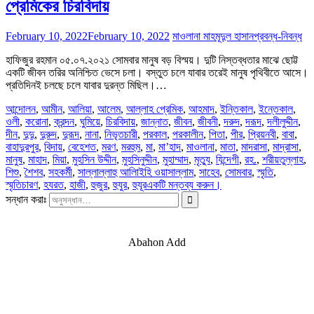
প্রেমিকের চিরবিদায়
February 10, 2022
February 10, 2022
মাওলানা মাহমূদুল হাসান
প্রবন্ধ-নিবন্ধ
হাফিজুর রহমান ০৫.০৭.২০২১ সোমবার মানুষ বড় বিস্ময়। দুটি নিস্তব্ধতার মাঝে ছোট্ট
একটি জীবন তরির অনিশ্চিত ভেসে চলা। বস্তুত চলে যাবার তরেই মানুষ পৃথিবীতে আসে।
প্রতিদিনই চলছে চলে যাবার দুরন্ত মিছিল।…
আন্দোলন
,
আমীন
,
আলিয়া
,
আলেম
,
আল্লাহ প্রেমিক
,
আহমাদ
,
ইন্তিকাল
,
ইন্তেকাল
,
ওলী
,
করোনা
,
ক্রন্দন
,
ঘুমিয়ে
,
চিরবিদায়
,
জান্নাত
,
জীবন
,
জীবনী
,
দরুদ
,
দরূদ
,
দলীলুদ্দীন
,
দীন
,
দুদু
,
দুরুদ
,
দুরূদ
,
নানা
,
নিভৃতচারী
,
পরকাল
,
পরকালীন
,
পিতা
,
পীর
,
প্রিয়নবী
,
বাবা
,
বাহাদুরপুর
,
বিদায়
,
বেহেশত
,
মরণ
,
মরহুম
,
মা
,
মা’হাদ
,
মাওলানা
,
মাতা
,
মাদরাসা
,
মাদ্রাসা
,
মানুষ
,
মাহাদ
,
মিয়া
,
মুহসিন উদ্দীন
,
মুহসিনুদ্দীন
,
মুহাম্মাদ
,
মৃত্যু
,
যিন্দেগী
,
রহ.
,
শরীয়তুল্লাহ
,
শিশু
,
শৈশব
,
সহকর্মী
,
সাল্লাল্লাহু আলািইহি ওয়াসাল্লাম
,
সাহেব
,
সোমবার
,
স্মৃতি
,
স্মৃতিচারণ
,
হযরত
,
হাজী
,
হুজুর
,
হুযুর
,
হুযূর
একটি মন্তব্য করুন।
সন্ধান করাঃ
Abahon Add