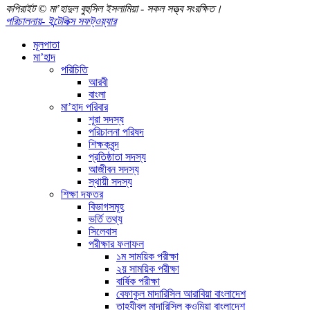
কপিরাইট © মা’হাদুল বুহুসিল ইসলামিয়া - সকল সত্ত্ব সংরক্ষিত।
পরিচালনায়- ইন্টেলিক্স সফট্ওয়্যার
মূলপাতা
মা’হাদ
পরিচিতি
আরবী
বাংলা
মা’হাদ পরিবার
শূরা সদস্য
পরিচালনা পরিষদ
শিক্ষকবৃন্দ
প্রতিষ্ঠাতা সদস্য
আজীবন সদস্য
স্থায়ী সদস্য
শিক্ষা দফতর
বিভাগসমূহ
ভর্তি তথ্য
সিলেবাস
পরীক্ষার ফলাফল
১ম সাময়িক পরীক্ষা
২য় সাময়িক পরীক্ষা
বার্ষিক পরীক্ষা
বেফাকুল মাদারিসিল আরাবিয়া বাংলাদেশ
তাহযীবুল মাদারিসিল কওমিয়া বাংলাদেশ