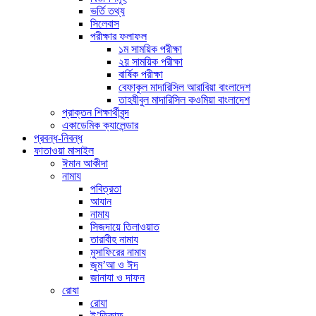
ভর্তি তথ্য
সিলেবাস
পরীক্ষার ফলাফল
১ম সাময়িক পরীক্ষা
২য় সাময়িক পরীক্ষা
বার্ষিক পরীক্ষা
বেফাকুল মাদারিসিল আরাবিয়া বাংলাদেশ
তাহযীবুল মাদারিসিল কওমিয়া বাংলাদেশ
প্রাক্তন শিক্ষার্থীবৃন্দ
একাডেমিক ক্যালেন্ডার
প্রবন্ধ-নিবন্ধ
ফাতাওয়া মাসাইল
ঈমান আকীদা
নামায
পবিত্রতা
আযান
নামায
সিজদায়ে তিলাওয়াত
তারাবীহ নামায
মুসাফিরের নামায
জুম’আ ও ঈদ
জানাযা ও দাফন
রোযা
রোযা
ই’তিকাফ