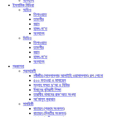
অন্যান্য
ইসলামিক মিডিয়া
অডিও
তিলাওয়াত
তাফসীর
বয়ান
হামদ-না’ত
অন্যান্য
ভিডিও
তিলাওয়াত
তাফসীর
বয়ান
হামদ-না’ত
অন্যান্য
প্রকাশনা
গ্রন্থাবলী
নবীজীর (সাল্লাল্লাহু আলাইহি ওয়াসাল্লাম) গল্প শোনো
৫০০ ফতওয়া ও মাসায়েল
সুন্নাহ সম্মত দু‘আ ও যিকির
ঈমানের বুনিয়াদী শিক্ষা
তারাবীহ নামাযের রাক‘আত সংখ্যা
আ’মালুল কুরআন
সাময়িকী
বাতায়ন (প্রথম সংকলন)
বাতায়ন (দ্বিতীয় সংকলন)