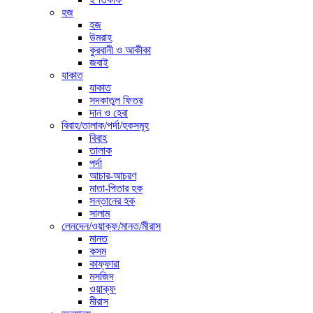
হজ
হজ
উমরাহ
কুরবানী ও আকীকা
জবাই
যাকাত
যাকাত
সদকাতুল ফিতর
দান ও হেবা
বিবাহ/তালাক/পর্দা/হকসমূহ
বিবাহ
তালাক
পর্দা
আচার-আচরণ
মাতা-পিতার হক
সন্তানের হক
সালাম
লেনদেন/ওয়াক্ফ/মানত/মীরাস
মানত
কসম
কাফ্ফারা
মসজিদ
ওয়াক্ফ
মীরাস