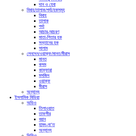
দান ও হেবা
বিবাহ/তালাক/পর্দা/হকসমূহ
বিবাহ
তালাক
পর্দা
আচার-আচরণ
মাতা-পিতার হক
সন্তানের হক
সালাম
লেনদেন/ওয়াক্ফ/মানত/মীরাস
মানত
কসম
কাফ্ফারা
মসজিদ
ওয়াক্ফ
মীরাস
অন্যান্য
ইসলামিক মিডিয়া
অডিও
তিলাওয়াত
তাফসীর
বয়ান
হামদ-না’ত
অন্যান্য
ভিডিও