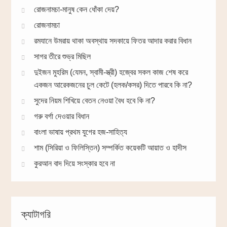
রোজনামচা-মানুষ কেন ধোঁকা দেয়?
রোজনামচা
রমযানে উমরায় থাকা অবস্থায় সদকায়ে ফিতর আদার করার বিধান
সাগর তীরে শুভ্র মিছিল
দুইজন মুহরিম (যেমন, স্বামী-স্ত্রী) হজ্বের সকল কাজ শেষ করে
একজন আরেকজনের চুল কেটে (হলক/কসর) দিতে পারবে কি না?
সুদের নিয়ম শিখিয়ে বেতন নেওয়া বৈধ হবে কি না?
গরু বর্গা দেওয়ার বিধান
বাংলা ভাষায় প্রথম যুগের হজ-সাহিত্য
শাম (সিরিয়া ও ফিলিস্তিন) সম্পর্কিত কয়েকটি আয়াত ও হাদীস
কুরআন বাদ দিয়ে সংস্কার হবে না
ক্যাটাগরি