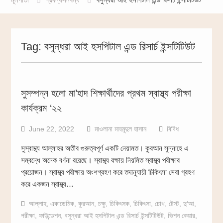
Tag:
বসুন্ধরা আই হসপিটাল এন্ড রিসার্চ ইন্সটিটিউট
সুসম্পন্ন হলো মা’হাদ শিক্ষার্থীদের প্রথম স্বাস্থ্য পরীক্ষা
কার্যক্রম ‘২২
June 22, 2022
মাওলানা মাহমূদুল হাসান
বিবিধ
সুস্বাস্থ্য আল্লাহর অতীব গুরুত্বপূর্ণ একটি নেয়ামত। কুরআন সুন্নাহে এ
সম্বন্ধে অনেক বর্ণনা রয়েছে। স্বাস্থ্য রক্ষায় নিয়মিত স্বাস্থ্য পরীক্ষার
প্রয়োজন। স্বাস্থ্য পরীক্ষায় অংশগ্রহণ করে তদানুযায়ী চিকিৎসা সেবা গ্রহণ
করে একজন স্বাস্থ্য…
আল্লাহ
,
একাডেমিক
,
কুরআন
,
চক্ষু
,
চিকিৎসক
,
চিকিৎসা
,
চোখ
,
টেস্ট
,
দু‘আ
,
পরীক্ষা
,
ফাউন্ডেশন
,
বসুন্ধরা আই হসপিটাল এন্ড রিসার্চ ইন্সটিটিউট
,
ভিশন কেয়ার
,