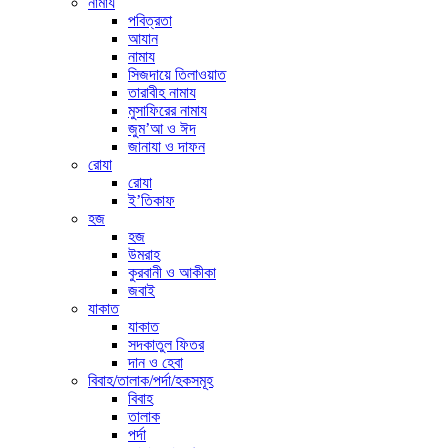
নামায
পবিত্রতা
আযান
নামায
সিজদায়ে তিলাওয়াত
তারাবীহ নামায
মুসাফিরের নামায
জুম’আ ও ঈদ
জানাযা ও দাফন
রোযা
রোযা
ই’তিকাফ
হজ
হজ
উমরাহ
কুরবানী ও আকীকা
জবাই
যাকাত
যাকাত
সদকাতুল ফিতর
দান ও হেবা
বিবাহ/তালাক/পর্দা/হকসমূহ
বিবাহ
তালাক
পর্দা