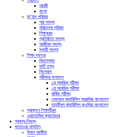
পরিচিতি
আরবী
বাংলা
মা’হাদ পরিবার
শূরা সদস্য
পরিচালনা পরিষদ
শিক্ষকবৃন্দ
প্রতিষ্ঠাতা সদস্য
আজীবন সদস্য
স্থায়ী সদস্য
শিক্ষা দফতর
বিভাগসমূহ
ভর্তি তথ্য
সিলেবাস
পরীক্ষার ফলাফল
১ম সাময়িক পরীক্ষা
২য় সাময়িক পরীক্ষা
বার্ষিক পরীক্ষা
বেফাকুল মাদারিসিল আরাবিয়া বাংলাদেশ
তাহযীবুল মাদারিসিল কওমিয়া বাংলাদেশ
প্রাক্তন শিক্ষার্থীবৃন্দ
একাডেমিক ক্যালেন্ডার
প্রবন্ধ-নিবন্ধ
ফাতাওয়া মাসাইল
ঈমান আকীদা