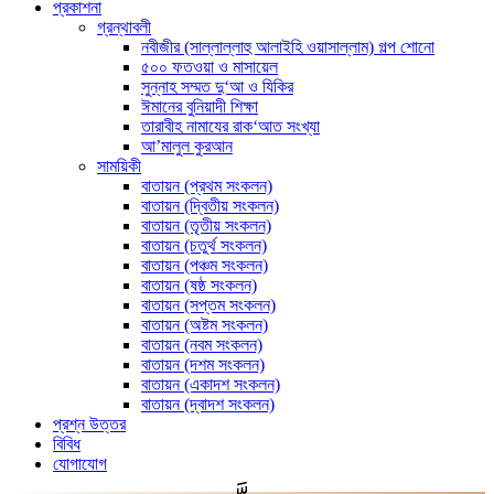
প্রকাশনা
গ্রন্থাবলী
নবীজীর (সাল্লাল্লাহু আলাইহি ওয়াসাল্লাম) গল্প শোনো
৫০০ ফতওয়া ও মাসায়েল
সুন্নাহ সম্মত দু‘আ ও যিকির
ঈমানের বুনিয়াদী শিক্ষা
তারাবীহ নামাযের রাক‘আত সংখ্যা
আ’মালুল কুরআন
সাময়িকী
বাতায়ন (প্রথম সংকলন)
বাতায়ন (দ্বিতীয় সংকলন)
বাতায়ন (তৃতীয় সংকলন)
বাতায়ন (চতুর্থ সংকলন)
বাতায়ন (পঞ্চম সংকলন)
বাতায়ন (ষষ্ঠ সংকলন)
বাতায়ন (সপ্তম সংকলন)
বাতায়ন (অষ্টম সংকলন)
বাতায়ন (নবম সংকলন)
বাতায়ন (দশম সংকলন)
বাতায়ন (একাদশ সংকলন)
বাতায়ন (দ্বাদশ সংকলন)
প্রশ্ন উত্তর
বিবিধ
যোগাযোগ