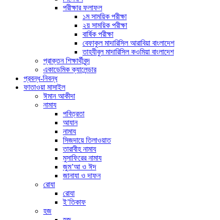
পরীক্ষার ফলাফল
১ম সাময়িক পরীক্ষা
২য় সাময়িক পরীক্ষা
বার্ষিক পরীক্ষা
বেফাকুল মাদারিসিল আরাবিয়া বাংলাদেশ
তাহযীবুল মাদারিসিল কওমিয়া বাংলাদেশ
প্রাক্তন শিক্ষার্থীবৃন্দ
একাডেমিক ক্যালেন্ডার
প্রবন্ধ-নিবন্ধ
ফাতাওয়া মাসাইল
ঈমান আকীদা
নামায
পবিত্রতা
আযান
নামায
সিজদায়ে তিলাওয়াত
তারাবীহ নামায
মুসাফিরের নামায
জুম’আ ও ঈদ
জানাযা ও দাফন
রোযা
রোযা
ই’তিকাফ
হজ
হজ