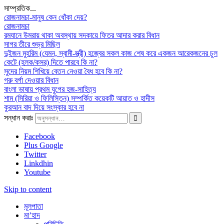
সাম্প্রতিক...
রোজনামচা-মানুষ কেন ধোঁকা দেয়?
রোজনামচা
রমযানে উমরায় থাকা অবস্থায় সদকায়ে ফিতর আদার করার বিধান
সাগর তীরে শুভ্র মিছিল
দুইজন মুহরিম (যেমন, স্বামী-স্ত্রী) হজ্বের সকল কাজ শেষ করে একজন আরেকজনের চুল
কেটে (হলক/কসর) দিতে পারবে কি না?
সুদের নিয়ম শিখিয়ে বেতন নেওয়া বৈধ হবে কি না?
গরু বর্গা দেওয়ার বিধান
বাংলা ভাষায় প্রথম যুগের হজ-সাহিত্য
শাম (সিরিয়া ও ফিলিস্তিন) সম্পর্কিত কয়েকটি আয়াত ও হাদীস
কুরআন বাদ দিয়ে সংস্কার হবে না
সন্ধান করাঃ
Facebook
Plus Google
Twitter
Linkdhin
Youtube
Skip to content
মূলপাতা
মা’হাদ