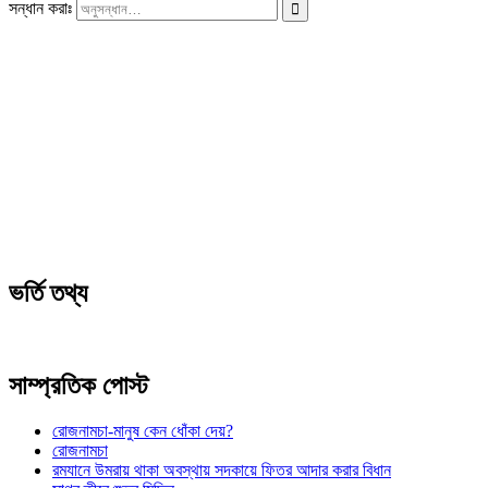
সন্ধান করাঃ
ভর্তি তথ্য
সাম্প্রতিক পোস্ট
রোজনামচা-মানুষ কেন ধোঁকা দেয়?
রোজনামচা
রমযানে উমরায় থাকা অবস্থায় সদকায়ে ফিতর আদার করার বিধান