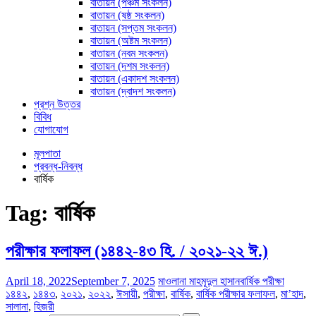
বাতায়ন (পঞ্চম সংকলন)
বাতায়ন (ষষ্ঠ সংকলন)
বাতায়ন (সপ্তম সংকলন)
বাতায়ন (অষ্টম সংকলন)
বাতায়ন (নবম সংকলন)
বাতায়ন (দশম সংকলন)
বাতায়ন (একাদশ সংকলন)
বাতায়ন (দ্বাদশ সংকলন)
প্রশ্ন উত্তর
বিবিধ
যোগাযোগ
মূলপাতা
প্রবন্ধ-নিবন্ধ
বার্ষিক
Tag:
বার্ষিক
পরীক্ষার ফলাফল (১৪৪২-৪৩ হি. / ২০২১-২২ ঈ.)
April 18, 2022
September 7, 2025
মাওলানা মাহমূদুল হাসান
বার্ষিক পরীক্ষা
১৪৪২
,
১৪৪৩
,
২০২১
,
২০২২
,
ঈসায়ী
,
পরীক্ষা
,
বার্ষিক
,
বার্ষিক পরীক্ষার ফলাফল
,
মা’হাদ
,
সালানা
,
হিজরী