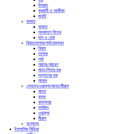
উমরাহ
কুরবানী ও আকীকা
জবাই
যাকাত
যাকাত
সদকাতুল ফিতর
দান ও হেবা
বিবাহ/তালাক/পর্দা/হকসমূহ
বিবাহ
তালাক
পর্দা
আচার-আচরণ
মাতা-পিতার হক
সন্তানের হক
সালাম
লেনদেন/ওয়াক্ফ/মানত/মীরাস
মানত
কসম
কাফ্ফারা
মসজিদ
ওয়াক্ফ
মীরাস
অন্যান্য
ইসলামিক মিডিয়া