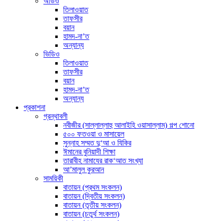
অডিও
তিলাওয়াত
তাফসীর
বয়ান
হামদ-না’ত
অন্যান্য
ভিডিও
তিলাওয়াত
তাফসীর
বয়ান
হামদ-না’ত
অন্যান্য
প্রকাশনা
গ্রন্থাবলী
নবীজীর (সাল্লাল্লাহু আলাইহি ওয়াসাল্লাম) গল্প শোনো
৫০০ ফতওয়া ও মাসায়েল
সুন্নাহ সম্মত দু‘আ ও যিকির
ঈমানের বুনিয়াদী শিক্ষা
তারাবীহ নামাযের রাক‘আত সংখ্যা
আ’মালুল কুরআন
সাময়িকী
বাতায়ন (প্রথম সংকলন)
বাতায়ন (দ্বিতীয় সংকলন)
বাতায়ন (তৃতীয় সংকলন)
বাতায়ন (চতুর্থ সংকলন)