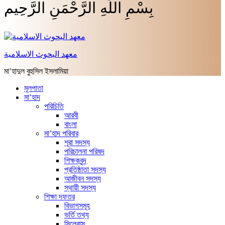
بِسْمِ اللَّهِ الرَّحْمَنِ الرَّحِيم
معهد البحوث الاسلامية
মা’হাদুল বুহুসিল ইসলামিয়া
মূলপাতা
মা’হাদ
পরিচিতি
আরবী
বাংলা
মা’হাদ পরিবার
শূরা সদস্য
পরিচালনা পরিষদ
শিক্ষকবৃন্দ
প্রতিষ্ঠাতা সদস্য
আজীবন সদস্য
স্থায়ী সদস্য
শিক্ষা দফতর
বিভাগসমূহ
ভর্তি তথ্য
সিলেবাস