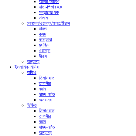
আচার-আচরণ
মাতা-পিতার হক
সন্তানের হক
সালাম
লেনদেন/ওয়াক্ফ/মানত/মীরাস
মানত
কসম
কাফ্ফারা
মসজিদ
ওয়াক্ফ
মীরাস
অন্যান্য
ইসলামিক মিডিয়া
অডিও
তিলাওয়াত
তাফসীর
বয়ান
হামদ-না’ত
অন্যান্য
ভিডিও
তিলাওয়াত
তাফসীর
বয়ান
হামদ-না’ত
অন্যান্য