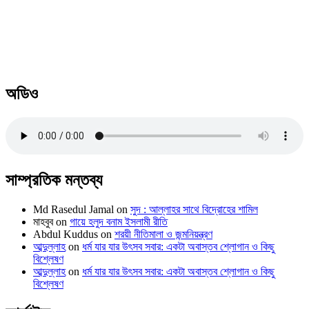
অডিও
সাম্প্রতিক মন্তব্য
Md Rasedul Jamal
on
সুদ : আল্লাহর সাথে বিদ্রোহের শামিল
মাহবুব
on
গায়ে হলুদ বনাম ইসলামী রীতি
Abdul Kuddus
on
শরয়ী নীতিমালা ও জন্মনিয়ন্ত্রণ
আব্দুল্লাহ
on
ধর্ম যার যার উৎসব সবার: একটা অবাস্তব শ্লোগান ও কিছু
বিশ্লেষণ
আব্দুল্লাহ
on
ধর্ম যার যার উৎসব সবার: একটা অবাস্তব শ্লোগান ও কিছু
বিশ্লেষণ