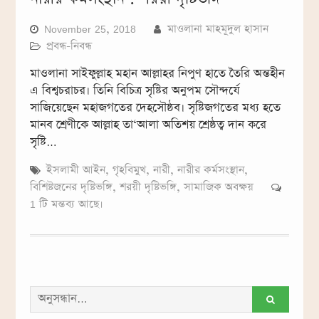
November 25, 2018
মাওলানা মাহমূদুল হাসান
প্রবন্ধ-নিবন্ধ
মাওলানা সাইফুল্লাহ মহান আল্লাহর নিপুণ হাতে তৈরি অন্তহীন
এ বিশ্বচরাচর। তিনি বিচিত্র সৃষ্টির অনুপম সৌন্দর্যে
সাজিয়েছেন মহাজগতের দেহসৌষ্ঠব। সৃষ্টিজগতের মধ্য হতে
মানব শ্রেণীকে আল্লাহ তা‘আলা অতিশয় শ্রেষ্ঠত্ব দান করে
সৃষ্টি…
ইসলামী আইন
,
গৃহবিমুখ
,
নারী
,
নারীর কর্মসংস্থান
,
বিশিষ্টজনের দৃষ্টিভঙ্গি
,
শরয়ী দৃষ্টিভঙ্গি
,
সামাজিক অবক্ষয়
1 টি মন্তব্য আছে।
সন্ধান
করাঃ