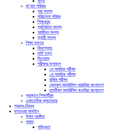
বাংলা
মা’হাদ পরিবার
শূরা সদস্য
পরিচালনা পরিষদ
শিক্ষকবৃন্দ
প্রতিষ্ঠাতা সদস্য
আজীবন সদস্য
স্থায়ী সদস্য
শিক্ষা দফতর
বিভাগসমূহ
ভর্তি তথ্য
সিলেবাস
পরীক্ষার ফলাফল
১ম সাময়িক পরীক্ষা
২য় সাময়িক পরীক্ষা
বার্ষিক পরীক্ষা
বেফাকুল মাদারিসিল আরাবিয়া বাংলাদেশ
তাহযীবুল মাদারিসিল কওমিয়া বাংলাদেশ
প্রাক্তন শিক্ষার্থীবৃন্দ
একাডেমিক ক্যালেন্ডার
প্রবন্ধ-নিবন্ধ
ফাতাওয়া মাসাইল
ঈমান আকীদা
নামায
পবিত্রতা