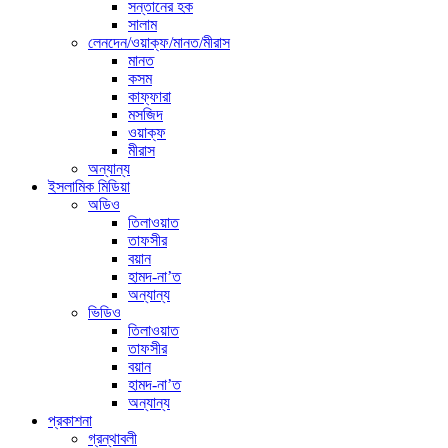
সন্তানের হক
সালাম
লেনদেন/ওয়াক্ফ/মানত/মীরাস
মানত
কসম
কাফ্ফারা
মসজিদ
ওয়াক্ফ
মীরাস
অন্যান্য
ইসলামিক মিডিয়া
অডিও
তিলাওয়াত
তাফসীর
বয়ান
হামদ-না’ত
অন্যান্য
ভিডিও
তিলাওয়াত
তাফসীর
বয়ান
হামদ-না’ত
অন্যান্য
প্রকাশনা
গ্রন্থাবলী