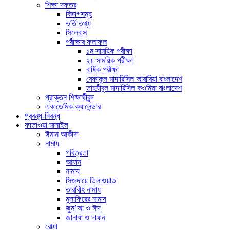
শিক্ষা দফতর
বিভাগসমূহ
ভর্তি তথ্য
সিলেবাস
পরীক্ষার ফলাফল
১ম সাময়িক পরীক্ষা
২য় সাময়িক পরীক্ষা
বার্ষিক পরীক্ষা
বেফাকুল মাদারিসিল আরাবিয়া বাংলাদেশ
তাহযীবুল মাদারিসিল কওমিয়া বাংলাদেশ
প্রাক্তন শিক্ষার্থীবৃন্দ
একাডেমিক ক্যালেন্ডার
প্রবন্ধ-নিবন্ধ
ফাতাওয়া মাসাইল
ঈমান আকীদা
নামায
পবিত্রতা
আযান
নামায
সিজদায়ে তিলাওয়াত
তারাবীহ নামায
মুসাফিরের নামায
জুম’আ ও ঈদ
জানাযা ও দাফন
রোযা