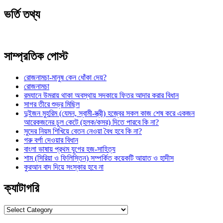
ভর্তি তথ্য
সাম্প্রতিক পোস্ট
রোজনামচা-মানুষ কেন ধোঁকা দেয়?
রোজনামচা
রমযানে উমরায় থাকা অবস্থায় সদকায়ে ফিতর আদার করার বিধান
সাগর তীরে শুভ্র মিছিল
দুইজন মুহরিম (যেমন, স্বামী-স্ত্রী) হজ্বের সকল কাজ শেষ করে একজন
আরেকজনের চুল কেটে (হলক/কসর) দিতে পারবে কি না?
সুদের নিয়ম শিখিয়ে বেতন নেওয়া বৈধ হবে কি না?
গরু বর্গা দেওয়ার বিধান
বাংলা ভাষায় প্রথম যুগের হজ-সাহিত্য
শাম (সিরিয়া ও ফিলিস্তিন) সম্পর্কিত কয়েকটি আয়াত ও হাদীস
কুরআন বাদ দিয়ে সংস্কার হবে না
ক্যাটাগরি
ক্যাটাগরি