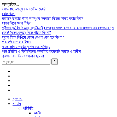
সাম্প্রতিক...
রোজনামচা-মানুষ কেন ধোঁকা দেয়?
রোজনামচা
রমযানে উমরায় থাকা অবস্থায় সদকায়ে ফিতর আদার করার বিধান
সাগর তীরে শুভ্র মিছিল
দুইজন মুহরিম (যেমন, স্বামী-স্ত্রী) হজ্বের সকল কাজ শেষ করে একজন আরেকজনের চুল
কেটে (হলক/কসর) দিতে পারবে কি না?
সুদের নিয়ম শিখিয়ে বেতন নেওয়া বৈধ হবে কি না?
গরু বর্গা দেওয়ার বিধান
বাংলা ভাষায় প্রথম যুগের হজ-সাহিত্য
শাম (সিরিয়া ও ফিলিস্তিন) সম্পর্কিত কয়েকটি আয়াত ও হাদীস
কুরআন বাদ দিয়ে সংস্কার হবে না
সন্ধান
করাঃ
Facebook
Plus
Google
Twitter
Linkdhin
Youtube
Skip
মূলপাতা
to
মা’হাদ
content
পরিচিতি
আরবী