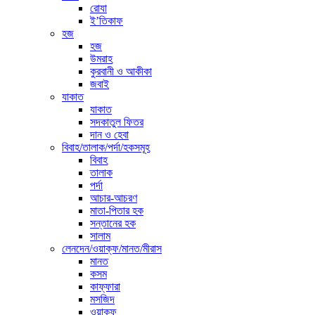
রোযা
ই’তিকাফ
হজ
হজ
উমরাহ
কুরবানী ও আকীকা
জবাই
যাকাত
যাকাত
সদকাতুল ফিতর
দান ও হেবা
বিবাহ/তালাক/পর্দা/হকসমূহ
বিবাহ
তালাক
পর্দা
আচার-আচরণ
মাতা-পিতার হক
সন্তানের হক
সালাম
লেনদেন/ওয়াক্ফ/মানত/মীরাস
মানত
কসম
কাফ্ফারা
মসজিদ
ওয়াক্ফ