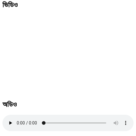
ভিডিও
অডিও