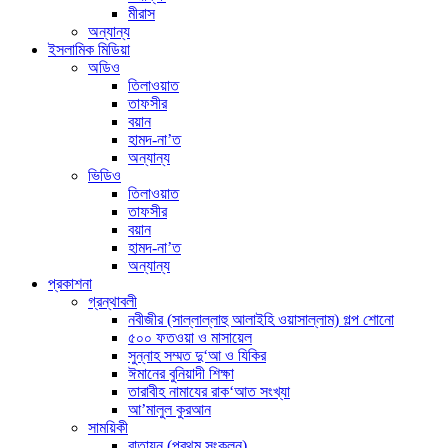
মীরাস
অন্যান্য
ইসলামিক মিডিয়া
অডিও
তিলাওয়াত
তাফসীর
বয়ান
হামদ-না’ত
অন্যান্য
ভিডিও
তিলাওয়াত
তাফসীর
বয়ান
হামদ-না’ত
অন্যান্য
প্রকাশনা
গ্রন্থাবলী
নবীজীর (সাল্লাল্লাহু আলাইহি ওয়াসাল্লাম) গল্প শোনো
৫০০ ফতওয়া ও মাসায়েল
সুন্নাহ সম্মত দু‘আ ও যিকির
ঈমানের বুনিয়াদী শিক্ষা
তারাবীহ নামাযের রাক‘আত সংখ্যা
আ’মালুল কুরআন
সাময়িকী
বাতায়ন (প্রথম সংকলন)