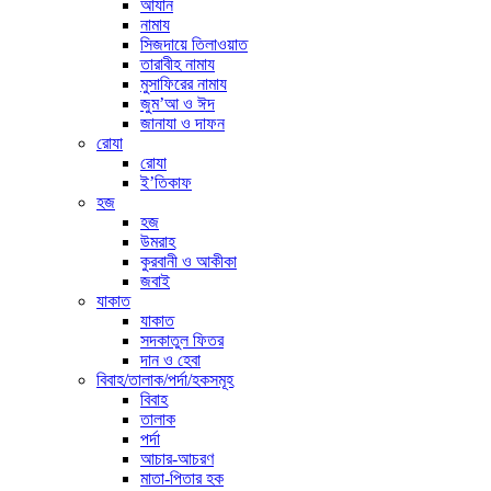
আযান
নামায
সিজদায়ে তিলাওয়াত
তারাবীহ নামায
মুসাফিরের নামায
জুম’আ ও ঈদ
জানাযা ও দাফন
রোযা
রোযা
ই’তিকাফ
হজ
হজ
উমরাহ
কুরবানী ও আকীকা
জবাই
যাকাত
যাকাত
সদকাতুল ফিতর
দান ও হেবা
বিবাহ/তালাক/পর্দা/হকসমূহ
বিবাহ
তালাক
পর্দা
আচার-আচরণ
মাতা-পিতার হক