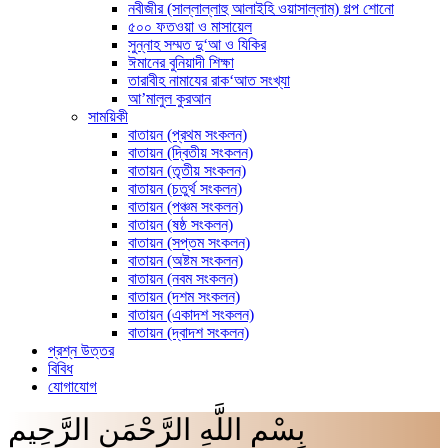
নবীজীর (সাল্লাল্লাহু আলাইহি ওয়াসাল্লাম) গল্প শোনো
৫০০ ফতওয়া ও মাসায়েল
সুন্নাহ সম্মত দু‘আ ও যিকির
ঈমানের বুনিয়াদী শিক্ষা
তারাবীহ নামাযের রাক‘আত সংখ্যা
আ’মালুল কুরআন
সাময়িকী
বাতায়ন (প্রথম সংকলন)
বাতায়ন (দ্বিতীয় সংকলন)
বাতায়ন (তৃতীয় সংকলন)
বাতায়ন (চতুর্থ সংকলন)
বাতায়ন (পঞ্চম সংকলন)
বাতায়ন (ষষ্ঠ সংকলন)
বাতায়ন (সপ্তম সংকলন)
বাতায়ন (অষ্টম সংকলন)
বাতায়ন (নবম সংকলন)
বাতায়ন (দশম সংকলন)
বাতায়ন (একাদশ সংকলন)
বাতায়ন (দ্বাদশ সংকলন)
প্রশ্ন উত্তর
বিবিধ
যোগাযোগ
بِسْمِ اللَّهِ الرَّحْمَنِ الرَّحِيم