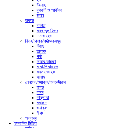
উমরাহ
কুরবানী ও আকীকা
জবাই
যাকাত
যাকাত
সদকাতুল ফিতর
দান ও হেবা
বিবাহ/তালাক/পর্দা/হকসমূহ
বিবাহ
তালাক
পর্দা
আচার-আচরণ
মাতা-পিতার হক
সন্তানের হক
সালাম
লেনদেন/ওয়াক্ফ/মানত/মীরাস
মানত
কসম
কাফ্ফারা
মসজিদ
ওয়াক্ফ
মীরাস
অন্যান্য
ইসলামিক মিডিয়া