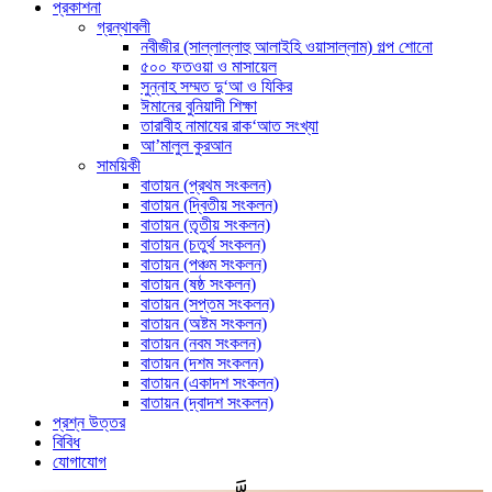
প্রকাশনা
গ্রন্থাবলী
নবীজীর (সাল্লাল্লাহু আলাইহি ওয়াসাল্লাম) গল্প শোনো
৫০০ ফতওয়া ও মাসায়েল
সুন্নাহ সম্মত দু‘আ ও যিকির
ঈমানের বুনিয়াদী শিক্ষা
তারাবীহ নামাযের রাক‘আত সংখ্যা
আ’মালুল কুরআন
সাময়িকী
বাতায়ন (প্রথম সংকলন)
বাতায়ন (দ্বিতীয় সংকলন)
বাতায়ন (তৃতীয় সংকলন)
বাতায়ন (চতুর্থ সংকলন)
বাতায়ন (পঞ্চম সংকলন)
বাতায়ন (ষষ্ঠ সংকলন)
বাতায়ন (সপ্তম সংকলন)
বাতায়ন (অষ্টম সংকলন)
বাতায়ন (নবম সংকলন)
বাতায়ন (দশম সংকলন)
বাতায়ন (একাদশ সংকলন)
বাতায়ন (দ্বাদশ সংকলন)
প্রশ্ন উত্তর
বিবিধ
যোগাযোগ