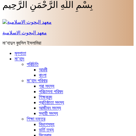
بِسْمِ اللَّهِ الرَّحْمَنِ الرَّحِيم
معهد البحوث الاسلامية
মা’হাদুল বুহুসিল ইসলামিয়া
মূলপাতা
মা’হাদ
পরিচিতি
আরবী
বাংলা
মা’হাদ পরিবার
শূরা সদস্য
পরিচালনা পরিষদ
শিক্ষকবৃন্দ
প্রতিষ্ঠাতা সদস্য
আজীবন সদস্য
স্থায়ী সদস্য
শিক্ষা দফতর
বিভাগসমূহ
ভর্তি তথ্য
সিলেবাস