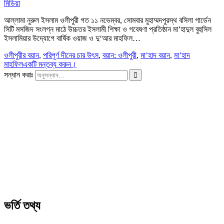
মিডিয়া
আল্লামা নুরুল ইসলাম ওলীপুরী গত ১১ নভেম্বর, সোমবার মুহাম্মদপুরস্থ বসিলা গার্ডেন
সিটি মসজিদ সংলগ্ন মাঠে উচ্চতর ইসলামী শিক্ষা ও গবেষণা প্রতিষ্ঠান মা’হাদুল বুহুসিল
ইসলামিয়ার উদ্যোগে বার্ষিক ওয়াজ ও দু‘আর মাহফিল…
ওলীপুরীর বয়ান
,
পরিপূর্ণ দীনের চার উৎস
,
বয়ান: ওলীপুরী
,
মা’হাদ বয়ান
,
মা’হাদ
মাহফিল
একটি মন্তব্য করুন।
সন্ধান করাঃ
ভর্তি তথ্য