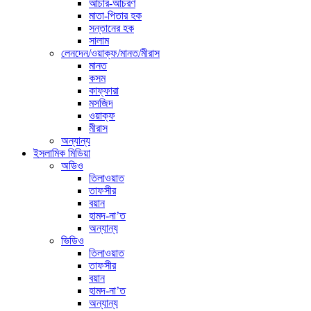
আচার-আচরণ
মাতা-পিতার হক
সন্তানের হক
সালাম
লেনদেন/ওয়াক্ফ/মানত/মীরাস
মানত
কসম
কাফ্ফারা
মসজিদ
ওয়াক্ফ
মীরাস
অন্যান্য
ইসলামিক মিডিয়া
অডিও
তিলাওয়াত
তাফসীর
বয়ান
হামদ-না’ত
অন্যান্য
ভিডিও
তিলাওয়াত
তাফসীর
বয়ান
হামদ-না’ত
অন্যান্য