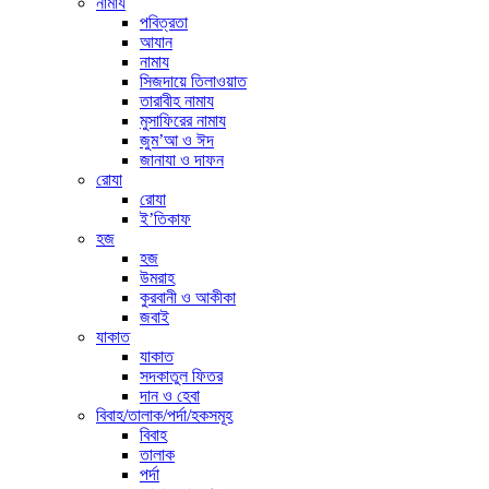
নামায
পবিত্রতা
আযান
নামায
সিজদায়ে তিলাওয়াত
তারাবীহ নামায
মুসাফিরের নামায
জুম’আ ও ঈদ
জানাযা ও দাফন
রোযা
রোযা
ই’তিকাফ
হজ
হজ
উমরাহ
কুরবানী ও আকীকা
জবাই
যাকাত
যাকাত
সদকাতুল ফিতর
দান ও হেবা
বিবাহ/তালাক/পর্দা/হকসমূহ
বিবাহ
তালাক
পর্দা