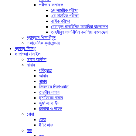
পরীক্ষার ফলাফল
১ম সাময়িক পরীক্ষা
২য় সাময়িক পরীক্ষা
বার্ষিক পরীক্ষা
বেফাকুল মাদারিসিল আরাবিয়া বাংলাদেশ
তাহযীবুল মাদারিসিল কওমিয়া বাংলাদেশ
প্রাক্তন শিক্ষার্থীবৃন্দ
একাডেমিক ক্যালেন্ডার
প্রবন্ধ-নিবন্ধ
ফাতাওয়া মাসাইল
ঈমান আকীদা
নামায
পবিত্রতা
আযান
নামায
সিজদায়ে তিলাওয়াত
তারাবীহ নামায
মুসাফিরের নামায
জুম’আ ও ঈদ
জানাযা ও দাফন
রোযা
রোযা
ই’তিকাফ
হজ
হজ