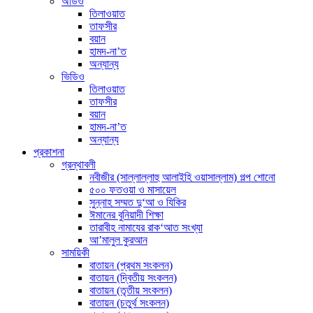
অডিও
তিলাওয়াত
তাফসীর
বয়ান
হামদ-না’ত
অন্যান্য
ভিডিও
তিলাওয়াত
তাফসীর
বয়ান
হামদ-না’ত
অন্যান্য
প্রকাশনা
গ্রন্থাবলী
নবীজীর (সাল্লাল্লাহু আলাইহি ওয়াসাল্লাম) গল্প শোনো
৫০০ ফতওয়া ও মাসায়েল
সুন্নাহ সম্মত দু‘আ ও যিকির
ঈমানের বুনিয়াদী শিক্ষা
তারাবীহ নামাযের রাক‘আত সংখ্যা
আ’মালুল কুরআন
সাময়িকী
বাতায়ন (প্রথম সংকলন)
বাতায়ন (দ্বিতীয় সংকলন)
বাতায়ন (তৃতীয় সংকলন)
বাতায়ন (চতুর্থ সংকলন)