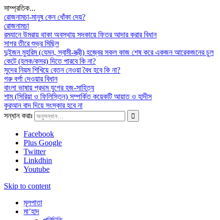
সাম্প্রতিক...
রোজনামচা-মানুষ কেন ধোঁকা দেয়?
রোজনামচা
রমযানে উমরায় থাকা অবস্থায় সদকায়ে ফিতর আদার করার বিধান
সাগর তীরে শুভ্র মিছিল
দুইজন মুহরিম (যেমন, স্বামী-স্ত্রী) হজ্বের সকল কাজ শেষ করে একজন আরেকজনের চুল
কেটে (হলক/কসর) দিতে পারবে কি না?
সুদের নিয়ম শিখিয়ে বেতন নেওয়া বৈধ হবে কি না?
গরু বর্গা দেওয়ার বিধান
বাংলা ভাষায় প্রথম যুগের হজ-সাহিত্য
শাম (সিরিয়া ও ফিলিস্তিন) সম্পর্কিত কয়েকটি আয়াত ও হাদীস
কুরআন বাদ দিয়ে সংস্কার হবে না
সন্ধান করাঃ
Facebook
Plus Google
Twitter
Linkdhin
Youtube
Skip to content
মূলপাতা
মা’হাদ