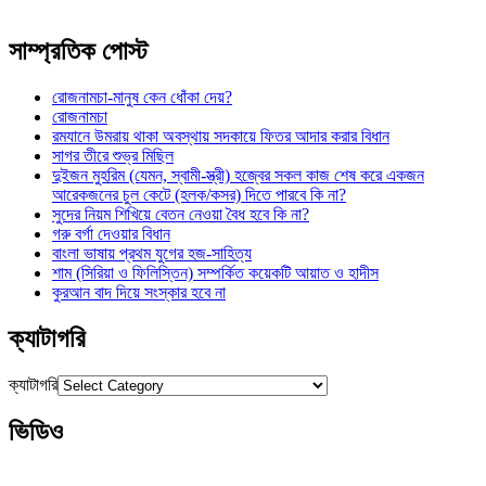
সাম্প্রতিক পোস্ট
রোজনামচা-মানুষ কেন ধোঁকা দেয়?
রোজনামচা
রমযানে উমরায় থাকা অবস্থায় সদকায়ে ফিতর আদার করার বিধান
সাগর তীরে শুভ্র মিছিল
দুইজন মুহরিম (যেমন, স্বামী-স্ত্রী) হজ্বের সকল কাজ শেষ করে একজন
আরেকজনের চুল কেটে (হলক/কসর) দিতে পারবে কি না?
সুদের নিয়ম শিখিয়ে বেতন নেওয়া বৈধ হবে কি না?
গরু বর্গা দেওয়ার বিধান
বাংলা ভাষায় প্রথম যুগের হজ-সাহিত্য
শাম (সিরিয়া ও ফিলিস্তিন) সম্পর্কিত কয়েকটি আয়াত ও হাদীস
কুরআন বাদ দিয়ে সংস্কার হবে না
ক্যাটাগরি
ক্যাটাগরি
ভিডিও