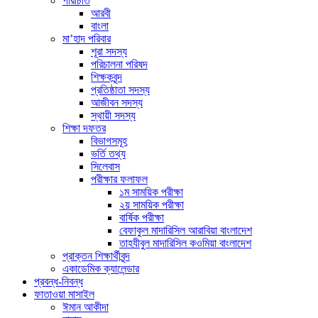
পরিচিতি
আরবী
বাংলা
মা’হাদ পরিবার
শূরা সদস্য
পরিচালনা পরিষদ
শিক্ষকবৃন্দ
প্রতিষ্ঠাতা সদস্য
আজীবন সদস্য
স্থায়ী সদস্য
শিক্ষা দফতর
বিভাগসমূহ
ভর্তি তথ্য
সিলেবাস
পরীক্ষার ফলাফল
১ম সাময়িক পরীক্ষা
২য় সাময়িক পরীক্ষা
বার্ষিক পরীক্ষা
বেফাকুল মাদারিসিল আরাবিয়া বাংলাদেশ
তাহযীবুল মাদারিসিল কওমিয়া বাংলাদেশ
প্রাক্তন শিক্ষার্থীবৃন্দ
একাডেমিক ক্যালেন্ডার
প্রবন্ধ-নিবন্ধ
ফাতাওয়া মাসাইল
ঈমান আকীদা