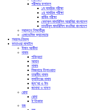
পরীক্ষার ফলাফল
১ম সাময়িক পরীক্ষা
২য় সাময়িক পরীক্ষা
বার্ষিক পরীক্ষা
বেফাকুল মাদারিসিল আরাবিয়া বাংলাদেশ
তাহযীবুল মাদারিসিল কওমিয়া বাংলাদেশ
প্রাক্তন শিক্ষার্থীবৃন্দ
একাডেমিক ক্যালেন্ডার
প্রবন্ধ-নিবন্ধ
ফাতাওয়া মাসাইল
ঈমান আকীদা
নামায
পবিত্রতা
আযান
নামায
সিজদায়ে তিলাওয়াত
তারাবীহ নামায
মুসাফিরের নামায
জুম’আ ও ঈদ
জানাযা ও দাফন
রোযা
রোযা
ই’তিকাফ
হজ
হজ