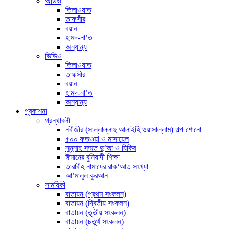
অডিও
তিলাওয়াত
তাফসীর
বয়ান
হামদ-না’ত
অন্যান্য
ভিডিও
তিলাওয়াত
তাফসীর
বয়ান
হামদ-না’ত
অন্যান্য
প্রকাশনা
গ্রন্থাবলী
নবীজীর (সাল্লাল্লাহু আলাইহি ওয়াসাল্লাম) গল্প শোনো
৫০০ ফতওয়া ও মাসায়েল
সুন্নাহ সম্মত দু‘আ ও যিকির
ঈমানের বুনিয়াদী শিক্ষা
তারাবীহ নামাযের রাক‘আত সংখ্যা
আ’মালুল কুরআন
সাময়িকী
বাতায়ন (প্রথম সংকলন)
বাতায়ন (দ্বিতীয় সংকলন)
বাতায়ন (তৃতীয় সংকলন)
বাতায়ন (চতুর্থ সংকলন)