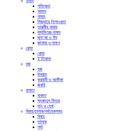
নামায
পবিত্রতা
আযান
নামায
সিজদায়ে তিলাওয়াত
তারাবীহ নামায
মুসাফিরের নামায
জুম’আ ও ঈদ
জানাযা ও দাফন
রোযা
রোযা
ই’তিকাফ
হজ
হজ
উমরাহ
কুরবানী ও আকীকা
জবাই
যাকাত
যাকাত
সদকাতুল ফিতর
দান ও হেবা
বিবাহ/তালাক/পর্দা/হকসমূহ
বিবাহ
তালাক
পর্দা