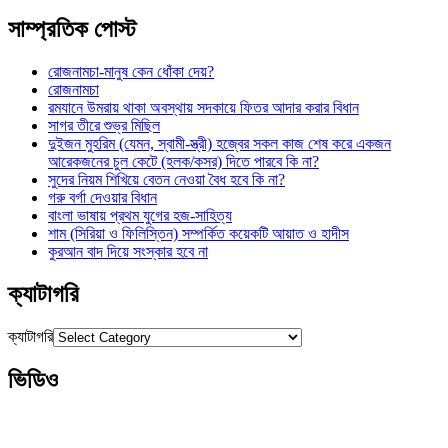
সাম্প্রতিক পোস্ট
রোজনামচা-মানুষ কেন ধোঁকা দেয়?
রোজনামচা
রমযানে উমরায় থাকা অবস্থায় সদকায়ে ফিতর আদার করার বিধান
সাগর তীরে শুভ্র মিছিল
দুইজন মুহরিম (যেমন, স্বামী-স্ত্রী) হজ্বের সকল কাজ শেষ করে একজন
আরেকজনের চুল কেটে (হলক/কসর) দিতে পারবে কি না?
সুদের নিয়ম শিখিয়ে বেতন নেওয়া বৈধ হবে কি না?
গরু বর্গা দেওয়ার বিধান
বাংলা ভাষায় প্রথম যুগের হজ-সাহিত্য
শাম (সিরিয়া ও ফিলিস্তিন) সম্পর্কিত কয়েকটি আয়াত ও হাদীস
কুরআন বাদ দিয়ে সংস্কার হবে না
ক্যাটাগরি
ক্যাটাগরি
ভিডিও