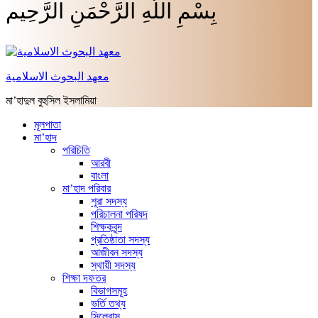
بِسْمِ اللَّهِ الرَّحْمَنِ الرَّحِيم
معهد البحوث الاسلامية
মা’হাদুল বুহুসিল ইসলামিয়া
মূলপাতা
মা’হাদ
পরিচিতি
আরবী
বাংলা
মা’হাদ পরিবার
শূরা সদস্য
পরিচালনা পরিষদ
শিক্ষকবৃন্দ
প্রতিষ্ঠাতা সদস্য
আজীবন সদস্য
স্থায়ী সদস্য
শিক্ষা দফতর
বিভাগসমূহ
ভর্তি তথ্য
সিলেবাস