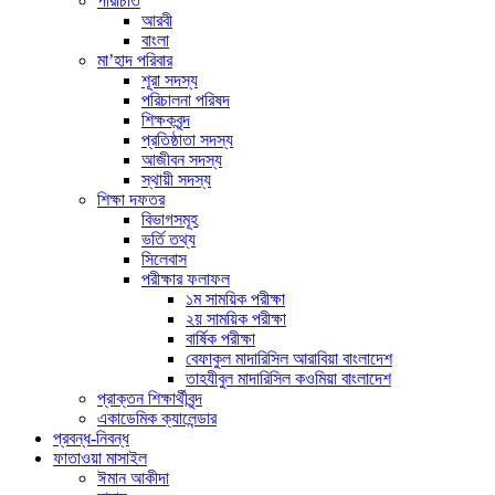
পরিচিতি
আরবী
বাংলা
মা’হাদ পরিবার
শূরা সদস্য
পরিচালনা পরিষদ
শিক্ষকবৃন্দ
প্রতিষ্ঠাতা সদস্য
আজীবন সদস্য
স্থায়ী সদস্য
শিক্ষা দফতর
বিভাগসমূহ
ভর্তি তথ্য
সিলেবাস
পরীক্ষার ফলাফল
১ম সাময়িক পরীক্ষা
২য় সাময়িক পরীক্ষা
বার্ষিক পরীক্ষা
বেফাকুল মাদারিসিল আরাবিয়া বাংলাদেশ
তাহযীবুল মাদারিসিল কওমিয়া বাংলাদেশ
প্রাক্তন শিক্ষার্থীবৃন্দ
একাডেমিক ক্যালেন্ডার
প্রবন্ধ-নিবন্ধ
ফাতাওয়া মাসাইল
ঈমান আকীদা