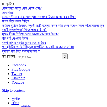
সাম্প্রতিক...
রোজনামচা-মানুষ কেন ধোঁকা দেয়?
রোজনামচা
রমযানে উমরায় থাকা অবস্থায় সদকায়ে ফিতর আদার করার বিধান
সাগর তীরে শুভ্র মিছিল
দুইজন মুহরিম (যেমন, স্বামী-স্ত্রী) হজ্বের সকল কাজ শেষ করে একজন আরেকজনের চুল
কেটে (হলক/কসর) দিতে পারবে কি না?
সুদের নিয়ম শিখিয়ে বেতন নেওয়া বৈধ হবে কি না?
গরু বর্গা দেওয়ার বিধান
বাংলা ভাষায় প্রথম যুগের হজ-সাহিত্য
শাম (সিরিয়া ও ফিলিস্তিন) সম্পর্কিত কয়েকটি আয়াত ও হাদীস
কুরআন বাদ দিয়ে সংস্কার হবে না
সন্ধান করাঃ
Facebook
Plus Google
Twitter
Linkdhin
Youtube
Skip to content
মূলপাতা
মা’হাদ