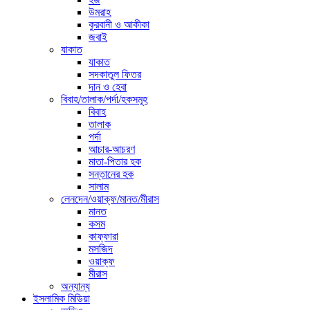
উমরাহ
কুরবানী ও আকীকা
জবাই
যাকাত
যাকাত
সদকাতুল ফিতর
দান ও হেবা
বিবাহ/তালাক/পর্দা/হকসমূহ
বিবাহ
তালাক
পর্দা
আচার-আচরণ
মাতা-পিতার হক
সন্তানের হক
সালাম
লেনদেন/ওয়াক্ফ/মানত/মীরাস
মানত
কসম
কাফ্ফারা
মসজিদ
ওয়াক্ফ
মীরাস
অন্যান্য
ইসলামিক মিডিয়া