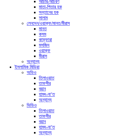
আচার-আচরণ
মাতা-পিতার হক
সন্তানের হক
সালাম
লেনদেন/ওয়াক্ফ/মানত/মীরাস
মানত
কসম
কাফ্ফারা
মসজিদ
ওয়াক্ফ
মীরাস
অন্যান্য
ইসলামিক মিডিয়া
অডিও
তিলাওয়াত
তাফসীর
বয়ান
হামদ-না’ত
অন্যান্য
ভিডিও
তিলাওয়াত
তাফসীর
বয়ান
হামদ-না’ত
অন্যান্য