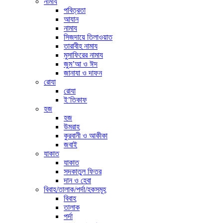
নামায
পবিত্রতা
আযান
নামায
সিজদায়ে তিলাওয়াত
তারাবীহ নামায
মুসাফিরের নামায
জুম’আ ও ঈদ
জানাযা ও দাফন
রোযা
রোযা
ই’তিকাফ
হজ
হজ
উমরাহ
কুরবানী ও আকীকা
জবাই
যাকাত
যাকাত
সদকাতুল ফিতর
দান ও হেবা
বিবাহ/তালাক/পর্দা/হকসমূহ
বিবাহ
তালাক
পর্দা