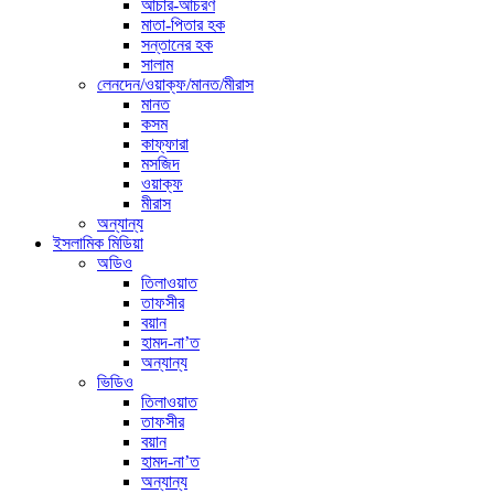
আচার-আচরণ
মাতা-পিতার হক
সন্তানের হক
সালাম
লেনদেন/ওয়াক্ফ/মানত/মীরাস
মানত
কসম
কাফ্ফারা
মসজিদ
ওয়াক্ফ
মীরাস
অন্যান্য
ইসলামিক মিডিয়া
অডিও
তিলাওয়াত
তাফসীর
বয়ান
হামদ-না’ত
অন্যান্য
ভিডিও
তিলাওয়াত
তাফসীর
বয়ান
হামদ-না’ত
অন্যান্য