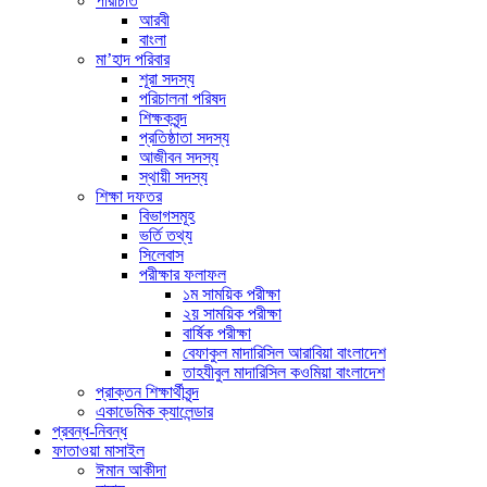
পরিচিতি
আরবী
বাংলা
মা’হাদ পরিবার
শূরা সদস্য
পরিচালনা পরিষদ
শিক্ষকবৃন্দ
প্রতিষ্ঠাতা সদস্য
আজীবন সদস্য
স্থায়ী সদস্য
শিক্ষা দফতর
বিভাগসমূহ
ভর্তি তথ্য
সিলেবাস
পরীক্ষার ফলাফল
১ম সাময়িক পরীক্ষা
২য় সাময়িক পরীক্ষা
বার্ষিক পরীক্ষা
বেফাকুল মাদারিসিল আরাবিয়া বাংলাদেশ
তাহযীবুল মাদারিসিল কওমিয়া বাংলাদেশ
প্রাক্তন শিক্ষার্থীবৃন্দ
একাডেমিক ক্যালেন্ডার
প্রবন্ধ-নিবন্ধ
ফাতাওয়া মাসাইল
ঈমান আকীদা