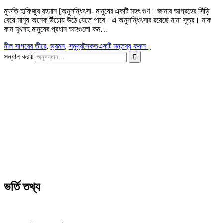
মুফতি হাফিজুর রহমান [অনুসন্ধিৎসা- মানুষের একটি মহৎ গুণ। জানার আগ্রহের সিঁড়ি
বেয়ে মানুষ অনেক উঁচোয় উঠে যেতে পারে। এ অনুসন্ধিৎসার রয়েছে নানা সূত্র। নাক
কান মুখসহ মানুষের প্রধান অঙ্গগুলো কম…
নীল সাগরের তীরে
,
ভ্রমন
,
সমুদ্রসৈকত
একটি মন্তব্য করুন।
সন্ধান করাঃ
ভর্তি তথ্য