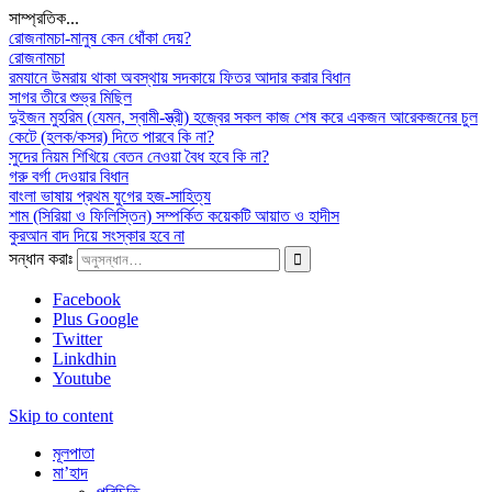
সাম্প্রতিক...
রোজনামচা-মানুষ কেন ধোঁকা দেয়?
রোজনামচা
রমযানে উমরায় থাকা অবস্থায় সদকায়ে ফিতর আদার করার বিধান
সাগর তীরে শুভ্র মিছিল
দুইজন মুহরিম (যেমন, স্বামী-স্ত্রী) হজ্বের সকল কাজ শেষ করে একজন আরেকজনের চুল
কেটে (হলক/কসর) দিতে পারবে কি না?
সুদের নিয়ম শিখিয়ে বেতন নেওয়া বৈধ হবে কি না?
গরু বর্গা দেওয়ার বিধান
বাংলা ভাষায় প্রথম যুগের হজ-সাহিত্য
শাম (সিরিয়া ও ফিলিস্তিন) সম্পর্কিত কয়েকটি আয়াত ও হাদীস
কুরআন বাদ দিয়ে সংস্কার হবে না
সন্ধান করাঃ
Facebook
Plus Google
Twitter
Linkdhin
Youtube
Skip to content
মূলপাতা
মা’হাদ