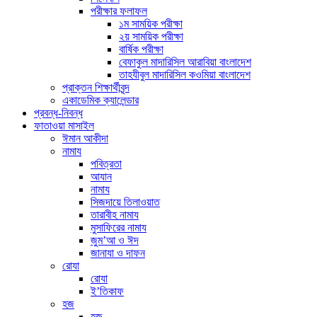
পরীক্ষার ফলাফল
১ম সাময়িক পরীক্ষা
২য় সাময়িক পরীক্ষা
বার্ষিক পরীক্ষা
বেফাকুল মাদারিসিল আরাবিয়া বাংলাদেশ
তাহযীবুল মাদারিসিল কওমিয়া বাংলাদেশ
প্রাক্তন শিক্ষার্থীবৃন্দ
একাডেমিক ক্যালেন্ডার
প্রবন্ধ-নিবন্ধ
ফাতাওয়া মাসাইল
ঈমান আকীদা
নামায
পবিত্রতা
আযান
নামায
সিজদায়ে তিলাওয়াত
তারাবীহ নামায
মুসাফিরের নামায
জুম’আ ও ঈদ
জানাযা ও দাফন
রোযা
রোযা
ই’তিকাফ
হজ
হজ