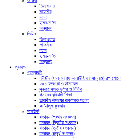
অডিও
তিলাওয়াত
তাফসীর
বয়ান
হামদ-না’ত
অন্যান্য
ভিডিও
তিলাওয়াত
তাফসীর
বয়ান
হামদ-না’ত
অন্যান্য
প্রকাশনা
গ্রন্থাবলী
নবীজীর (সাল্লাল্লাহু আলাইহি ওয়াসাল্লাম) গল্প শোনো
৫০০ ফতওয়া ও মাসায়েল
সুন্নাহ সম্মত দু‘আ ও যিকির
ঈমানের বুনিয়াদী শিক্ষা
তারাবীহ নামাযের রাক‘আত সংখ্যা
আ’মালুল কুরআন
সাময়িকী
বাতায়ন (প্রথম সংকলন)
বাতায়ন (দ্বিতীয় সংকলন)
বাতায়ন (তৃতীয় সংকলন)
বাতায়ন (চতুর্থ সংকলন)