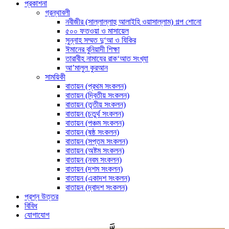
প্রকাশনা
গ্রন্থাবলী
নবীজীর (সাল্লাল্লাহু আলাইহি ওয়াসাল্লাম) গল্প শোনো
৫০০ ফতওয়া ও মাসায়েল
সুন্নাহ সম্মত দু‘আ ও যিকির
ঈমানের বুনিয়াদী শিক্ষা
তারাবীহ নামাযের রাক‘আত সংখ্যা
আ’মালুল কুরআন
সাময়িকী
বাতায়ন (প্রথম সংকলন)
বাতায়ন (দ্বিতীয় সংকলন)
বাতায়ন (তৃতীয় সংকলন)
বাতায়ন (চতুর্থ সংকলন)
বাতায়ন (পঞ্চম সংকলন)
বাতায়ন (ষষ্ঠ সংকলন)
বাতায়ন (সপ্তম সংকলন)
বাতায়ন (অষ্টম সংকলন)
বাতায়ন (নবম সংকলন)
বাতায়ন (দশম সংকলন)
বাতায়ন (একাদশ সংকলন)
বাতায়ন (দ্বাদশ সংকলন)
প্রশ্ন উত্তর
বিবিধ
যোগাযোগ