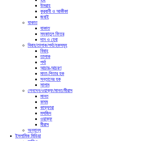
উমরাহ
কুরবানী ও আকীকা
জবাই
যাকাত
যাকাত
সদকাতুল ফিতর
দান ও হেবা
বিবাহ/তালাক/পর্দা/হকসমূহ
বিবাহ
তালাক
পর্দা
আচার-আচরণ
মাতা-পিতার হক
সন্তানের হক
সালাম
লেনদেন/ওয়াক্ফ/মানত/মীরাস
মানত
কসম
কাফ্ফারা
মসজিদ
ওয়াক্ফ
মীরাস
অন্যান্য
ইসলামিক মিডিয়া