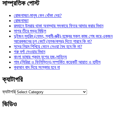
সাম্প্রতিক পোস্ট
রোজনামচা-মানুষ কেন ধোঁকা দেয়?
রোজনামচা
রমযানে উমরায় থাকা অবস্থায় সদকায়ে ফিতর আদার করার বিধান
সাগর তীরে শুভ্র মিছিল
দুইজন মুহরিম (যেমন, স্বামী-স্ত্রী) হজ্বের সকল কাজ শেষ করে একজন
আরেকজনের চুল কেটে (হলক/কসর) দিতে পারবে কি না?
সুদের নিয়ম শিখিয়ে বেতন নেওয়া বৈধ হবে কি না?
গরু বর্গা দেওয়ার বিধান
বাংলা ভাষায় প্রথম যুগের হজ-সাহিত্য
শাম (সিরিয়া ও ফিলিস্তিন) সম্পর্কিত কয়েকটি আয়াত ও হাদীস
কুরআন বাদ দিয়ে সংস্কার হবে না
ক্যাটাগরি
ক্যাটাগরি
ভিডিও