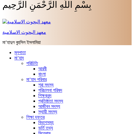
بِسْمِ اللَّهِ الرَّحْمَنِ الرَّحِيم
معهد البحوث الاسلامية
মা’হাদুল বুহুসিল ইসলামিয়া
মূলপাতা
মা’হাদ
পরিচিতি
আরবী
বাংলা
মা’হাদ পরিবার
শূরা সদস্য
পরিচালনা পরিষদ
শিক্ষকবৃন্দ
প্রতিষ্ঠাতা সদস্য
আজীবন সদস্য
স্থায়ী সদস্য
শিক্ষা দফতর
বিভাগসমূহ
ভর্তি তথ্য
সিলেবাস