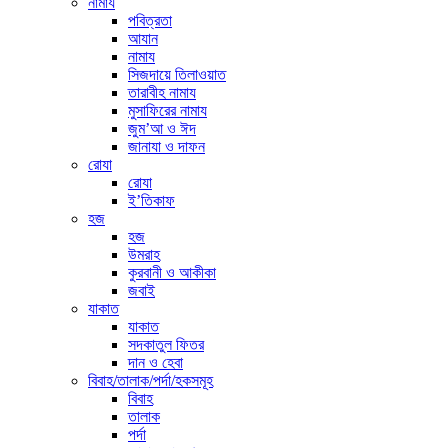
নামায
পবিত্রতা
আযান
নামায
সিজদায়ে তিলাওয়াত
তারাবীহ নামায
মুসাফিরের নামায
জুম’আ ও ঈদ
জানাযা ও দাফন
রোযা
রোযা
ই’তিকাফ
হজ
হজ
উমরাহ
কুরবানী ও আকীকা
জবাই
যাকাত
যাকাত
সদকাতুল ফিতর
দান ও হেবা
বিবাহ/তালাক/পর্দা/হকসমূহ
বিবাহ
তালাক
পর্দা