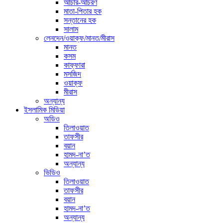
আচার-আচরণ
মাতা-পিতার হক
সন্তানের হক
সালাম
লেনদেন/ওয়াক্ফ/মানত/মীরাস
মানত
কসম
কাফ্ফারা
মসজিদ
ওয়াক্ফ
মীরাস
অন্যান্য
ইসলামিক মিডিয়া
অডিও
তিলাওয়াত
তাফসীর
বয়ান
হামদ-না’ত
অন্যান্য
ভিডিও
তিলাওয়াত
তাফসীর
বয়ান
হামদ-না’ত
অন্যান্য