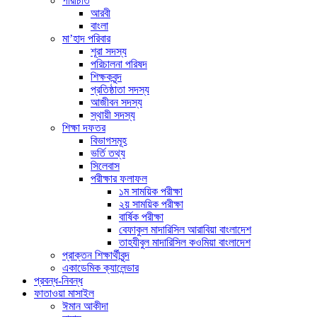
পরিচিতি
আরবী
বাংলা
মা’হাদ পরিবার
শূরা সদস্য
পরিচালনা পরিষদ
শিক্ষকবৃন্দ
প্রতিষ্ঠাতা সদস্য
আজীবন সদস্য
স্থায়ী সদস্য
শিক্ষা দফতর
বিভাগসমূহ
ভর্তি তথ্য
সিলেবাস
পরীক্ষার ফলাফল
১ম সাময়িক পরীক্ষা
২য় সাময়িক পরীক্ষা
বার্ষিক পরীক্ষা
বেফাকুল মাদারিসিল আরাবিয়া বাংলাদেশ
তাহযীবুল মাদারিসিল কওমিয়া বাংলাদেশ
প্রাক্তন শিক্ষার্থীবৃন্দ
একাডেমিক ক্যালেন্ডার
প্রবন্ধ-নিবন্ধ
ফাতাওয়া মাসাইল
ঈমান আকীদা