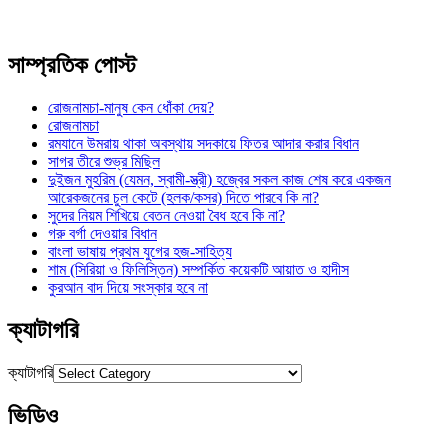
সাম্প্রতিক পোস্ট
রোজনামচা-মানুষ কেন ধোঁকা দেয়?
রোজনামচা
রমযানে উমরায় থাকা অবস্থায় সদকায়ে ফিতর আদার করার বিধান
সাগর তীরে শুভ্র মিছিল
দুইজন মুহরিম (যেমন, স্বামী-স্ত্রী) হজ্বের সকল কাজ শেষ করে একজন
আরেকজনের চুল কেটে (হলক/কসর) দিতে পারবে কি না?
সুদের নিয়ম শিখিয়ে বেতন নেওয়া বৈধ হবে কি না?
গরু বর্গা দেওয়ার বিধান
বাংলা ভাষায় প্রথম যুগের হজ-সাহিত্য
শাম (সিরিয়া ও ফিলিস্তিন) সম্পর্কিত কয়েকটি আয়াত ও হাদীস
কুরআন বাদ দিয়ে সংস্কার হবে না
ক্যাটাগরি
ক্যাটাগরি
ভিডিও