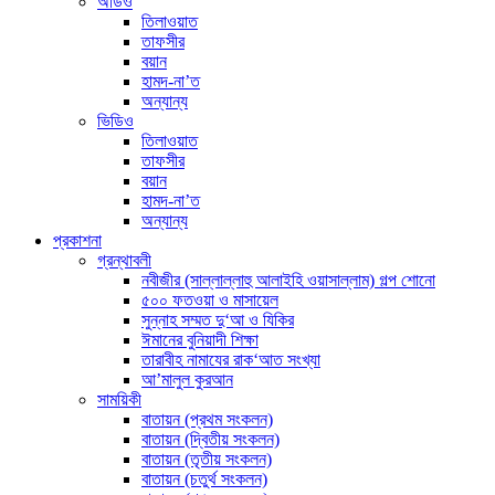
অডিও
তিলাওয়াত
তাফসীর
বয়ান
হামদ-না’ত
অন্যান্য
ভিডিও
তিলাওয়াত
তাফসীর
বয়ান
হামদ-না’ত
অন্যান্য
প্রকাশনা
গ্রন্থাবলী
নবীজীর (সাল্লাল্লাহু আলাইহি ওয়াসাল্লাম) গল্প শোনো
৫০০ ফতওয়া ও মাসায়েল
সুন্নাহ সম্মত দু‘আ ও যিকির
ঈমানের বুনিয়াদী শিক্ষা
তারাবীহ নামাযের রাক‘আত সংখ্যা
আ’মালুল কুরআন
সাময়িকী
বাতায়ন (প্রথম সংকলন)
বাতায়ন (দ্বিতীয় সংকলন)
বাতায়ন (তৃতীয় সংকলন)
বাতায়ন (চতুর্থ সংকলন)