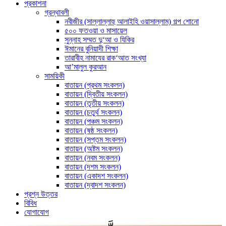
প্রকাশনা
গ্রন্থাবলী
নবীজীর (সাল্লাল্লাহু আলাইহি ওয়াসাল্লাম) গল্প শোনো
৫০০ ফতওয়া ও মাসায়েল
সুন্নাহ সম্মত দু‘আ ও যিকির
ঈমানের বুনিয়াদী শিক্ষা
তারাবীহ নামাযের রাক‘আত সংখ্যা
আ’মালুল কুরআন
সাময়িকী
বাতায়ন (প্রথম সংকলন)
বাতায়ন (দ্বিতীয় সংকলন)
বাতায়ন (তৃতীয় সংকলন)
বাতায়ন (চতুর্থ সংকলন)
বাতায়ন (পঞ্চম সংকলন)
বাতায়ন (ষষ্ঠ সংকলন)
বাতায়ন (সপ্তম সংকলন)
বাতায়ন (অষ্টম সংকলন)
বাতায়ন (নবম সংকলন)
বাতায়ন (দশম সংকলন)
বাতায়ন (একাদশ সংকলন)
বাতায়ন (দ্বাদশ সংকলন)
প্রশ্ন উত্তর
বিবিধ
যোগাযোগ