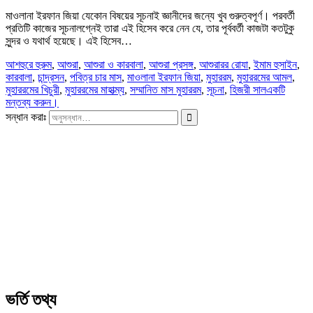
মাওলানা ইরফান জিয়া যেকোন বিষয়ের সূচনাই জ্ঞানীদের জন্যে খুব গুরুত্বপূর্ণ। পরবর্তী
প্রতিটি কাজের সূচনালগ্নেই তারা এই হিসেব করে নেন যে, তার পূর্ববর্তী কাজটা কতটুকু
সুন্দর ও যথার্থ হয়েছে। এই হিসেব…
আশহুরে হুরুম
,
আশুরা
,
আশুরা ও কারবালা
,
আশুরা প্রসঙ্গ
,
আশুরারর রোযা
,
ইমাম হুসাইন
,
কারবালা
,
চান্দ্রসন
,
পবিত্র চার মাস
,
মাওলানা ইরফান জিয়া
,
মুহাররম
,
মুহাররমের আমল
,
মুহাররমের খিচুরী
,
মুহাররমের মাহাত্ম্য
,
সম্মানিত মাস মুহাররম
,
সূচনা
,
হিজরী সাল
একটি
মন্তব্য করুন।
সন্ধান করাঃ
ভর্তি তথ্য