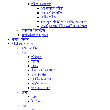
পরীক্ষার ফলাফল
১ম সাময়িক পরীক্ষা
২য় সাময়িক পরীক্ষা
বার্ষিক পরীক্ষা
বেফাকুল মাদারিসিল আরাবিয়া বাংলাদেশ
তাহযীবুল মাদারিসিল কওমিয়া বাংলাদেশ
প্রাক্তন শিক্ষার্থীবৃন্দ
একাডেমিক ক্যালেন্ডার
প্রবন্ধ-নিবন্ধ
ফাতাওয়া মাসাইল
ঈমান আকীদা
নামায
পবিত্রতা
আযান
নামায
সিজদায়ে তিলাওয়াত
তারাবীহ নামায
মুসাফিরের নামায
জুম’আ ও ঈদ
জানাযা ও দাফন
রোযা
রোযা
ই’তিকাফ
হজ
হজ