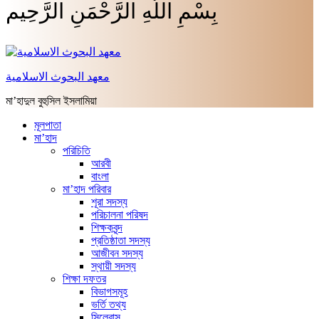
بِسْمِ اللَّهِ الرَّحْمَنِ الرَّحِيم
معهد البحوث الاسلامية
মা’হাদুল বুহুসিল ইসলামিয়া
মূলপাতা
মা’হাদ
পরিচিতি
আরবী
বাংলা
মা’হাদ পরিবার
শূরা সদস্য
পরিচালনা পরিষদ
শিক্ষকবৃন্দ
প্রতিষ্ঠাতা সদস্য
আজীবন সদস্য
স্থায়ী সদস্য
শিক্ষা দফতর
বিভাগসমূহ
ভর্তি তথ্য
সিলেবাস