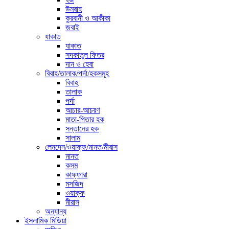
উমরাহ
কুরবানী ও আকীকা
জবাই
যাকাত
যাকাত
সদকাতুল ফিতর
দান ও হেবা
বিবাহ/তালাক/পর্দা/হকসমূহ
বিবাহ
তালাক
পর্দা
আচার-আচরণ
মাতা-পিতার হক
সন্তানের হক
সালাম
লেনদেন/ওয়াক্ফ/মানত/মীরাস
মানত
কসম
কাফ্ফারা
মসজিদ
ওয়াক্ফ
মীরাস
অন্যান্য
ইসলামিক মিডিয়া