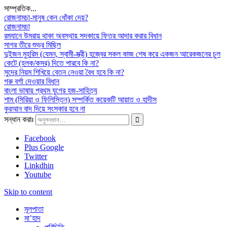
সাম্প্রতিক...
রোজনামচা-মানুষ কেন ধোঁকা দেয়?
রোজনামচা
রমযানে উমরায় থাকা অবস্থায় সদকায়ে ফিতর আদার করার বিধান
সাগর তীরে শুভ্র মিছিল
দুইজন মুহরিম (যেমন, স্বামী-স্ত্রী) হজ্বের সকল কাজ শেষ করে একজন আরেকজনের চুল
কেটে (হলক/কসর) দিতে পারবে কি না?
সুদের নিয়ম শিখিয়ে বেতন নেওয়া বৈধ হবে কি না?
গরু বর্গা দেওয়ার বিধান
বাংলা ভাষায় প্রথম যুগের হজ-সাহিত্য
শাম (সিরিয়া ও ফিলিস্তিন) সম্পর্কিত কয়েকটি আয়াত ও হাদীস
কুরআন বাদ দিয়ে সংস্কার হবে না
সন্ধান করাঃ
Facebook
Plus Google
Twitter
Linkdhin
Youtube
Skip to content
মূলপাতা
মা’হাদ