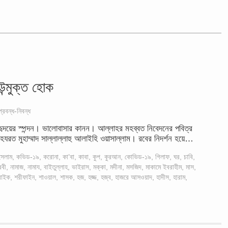
ন্মুক্ত হোক
প্রবন্ধ-নিবন্ধ
 হৃদয়ের স্পন্দন। ভালোবাসার কানন। আল্লাহর মহব্বত নিবেদনের পবিত্র
যরত মুহাম্মাদ সাল্লাল্লাহু আলাইহি ওয়াসাল্লাম। রবের নিদর্শন হয়ে…
সলাম
,
কভিড-১৯
,
করোনা
,
কা’বা
,
কাবা
,
কুপ
,
কুরআন
,
কোভিড-১৯
,
গিলাফ
,
ঘর
,
চাবি
,
ববী
,
নামাজ
,
নামায
,
বাইতুল্লাহ
,
ভাইরাস
,
মক্কা
,
মদীনা
,
মসজিদ
,
মাকামে ইবরাহীম
,
মাস
,
্বাইক
,
শরীফাইন
,
শাওয়াল
,
শাসক
,
হজ
,
হজ্জ
,
হজ্ব
,
হাজরে আসওয়াদ
,
হাদীস
,
হারাম
,