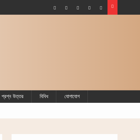
দুইজন মুহরিম (যেমন, স্বামী-স্ত্রী) হজ্বের সকল কাজ শেষ করে একজন
আরেকজনের চুল কেটে (হলক/কসর) দিতে পারবে কি না?
Facebook
Plus
Twitter
Linkdhin
Youtube
Google
প্রশ্ন উত্তর
বিবিধ
যোগাযোগ