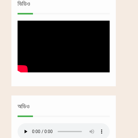
ভিডিও
অডিও