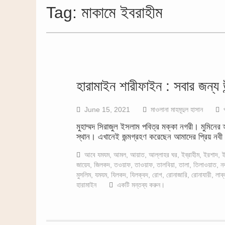
Tag:
মাকামে ইবরাহীম
হারামাইন শারীফাইন : সবার জন্য উ
June 15, 2021
মাওলানা মাহমূদুল হাসান
মুহাম্মদ সিরাজুল ইসলাম পবিত্র মক্কা নগরী। মুমিনের
স্থান। এখানেই জন্মগ্রহণ করেছেন আমাদের প্রিয় নবী হ
আবে যমযম
,
আমল
,
আয়াত
,
আল্লাহর ঘর
,
ইব্রাহীম
,
ইরশাদ
,
ই
জায়েয
,
জিলকদ
,
তওয়াফ
,
তাওয়াফ
,
তালবিয়া
,
তালা
,
তিলাওয়াত
,
ন
মুসলিম
,
যমযম
,
যিলকদ
,
যিলক্বদ
,
রোগ
,
রোনাজারি
,
রোনাযারী
,
লাব
হারামাইন
একটি মন্তব্য করুন।