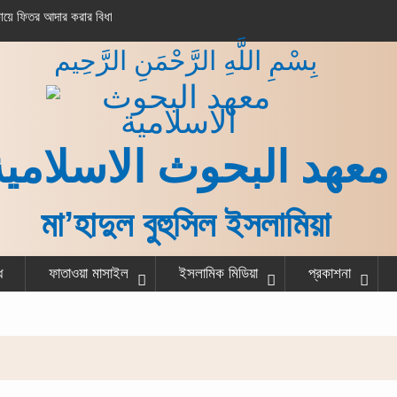
করার বিধান
সাগর তীরে শুভ্র মিছিল
بِسْمِ اللَّهِ الرَّحْمَنِ الرَّحِيم
معهد البحوث الاسلامية
মা’হাদুল বুহুসিল ইসলামিয়া
ধ
ফাতাওয়া মাসাইল
ইসলামিক মিডিয়া
প্রকাশনা