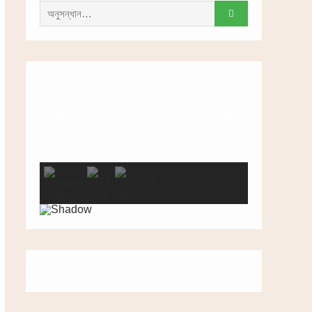
সন্ধান
করাঃ