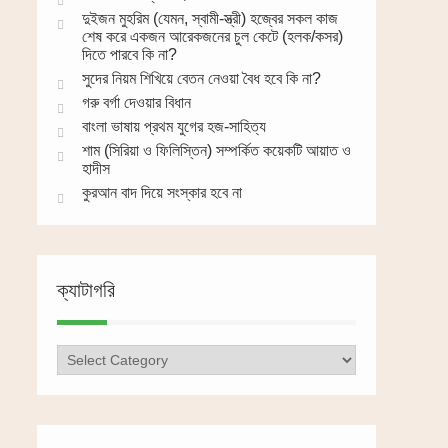
দুইজন মুহরিম (যেমন, স্বামী-স্ত্রী) হজ্বের সকল কাজ
শেষ করে একজন আরেকজনের চুল কেটে (হলক/কসর)
দিতে পারবে কি না?
সুদের নিয়ম শিখিয়ে বেতন নেওয়া বৈধ হবে কি না?
গরু বর্গা দেওয়ার বিধান
বাংলা ভাষায় প্রথম যুগের হজ-সাহিত্য
শাম (সিরিয়া ও ফিলিস্তিন) সম্পর্কিত কয়েকটি আয়াত ও
হাদীস
কুরআন বাদ দিয়ে সংস্কার হবে না
ক্যাটাগরি
ক্যাটাগরি