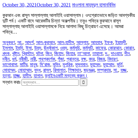
October 30, 2021
October 30, 2021
মাওলানা মাহমূদুল হাসান
বিবিধ
কুরআন এবং রাসূল সাল্লাল্লাহু আলাইহি ওয়াসাল্লাম। ওৎপ্রোতভাবে জড়িত আবশ্যকীয়
দুটি পর্ব। একটি বাদে আরেকটির চিন্তা অকল্পনীয়। তবুও পবিত্র কুরআনে রাসূল
সাল্লাল্লাহু আলাইহি ওয়াসাল্লামকে নিয়ে আলাদা কিছু চিত্রায়ণ এসেছে। আমরা
পবিত্র…
অনুকরণ
,
আ.
,
আদর্শ
,
আল-কুরআন
,
আল-হাদীস
,
আল্লাহ
,
আহযাব
,
ইফক
,
ইয়াহুদী
,
ইসলাম
,
ইহুদি
,
ঈসা
,
উহুদ
,
ঊর্ধ্বাকাশ
,
ওহুদ
,
কর্মসূচি
,
কর্মসূচী
,
কাফের
,
কোরআন
,
কোরান
,
খন্দক
,
খৃষ্টান
,
খ্রিস্টান
,
ঘটনা
,
জিন
,
জিহাদ
,
জিহার
,
তা‘আলা
,
তায়ালা
,
দ.
,
দাওয়াহ
,
দীন
,
দ্বীন
,
ধর্ম
,
নবীজী
,
নারী
,
পথপ্রদর্শক
,
পূঁজা
,
প্রান্তর
,
বক্ষ
,
বদর
,
বিজয়
,
বিদারণ
,
ভালোবাসা
,
মাটির
,
মানুষ
,
মি’রাজ
,
মুমিন
,
মুশরিক
,
মুসলমান
,
মুহাম্মদ
,
মুহাম্মাদ
,
মূর্তি
,
মোহাম্মদ
,
মোহাম্মাদ
,
যুদ্ধ
,
রাসূল
,
রিসালাত
,
শিক্ষাদান
,
ষড়যন্ত্র
,
সম্প্রদায়
,
সা.
,
হজ্জ
,
হত্যা
,
হাজ্জ
,
হাদীস
,
হালাল
,
হুনাইন
একটি মন্তব্য করুন।
সন্ধান করাঃ