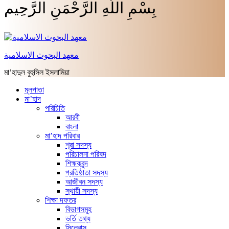
بِسْمِ اللَّهِ الرَّحْمَنِ الرَّحِيم
معهد البحوث الاسلامية
মা’হাদুল বুহুসিল ইসলামিয়া
মূলপাতা
মা’হাদ
পরিচিতি
আরবী
বাংলা
মা’হাদ পরিবার
শূরা সদস্য
পরিচালনা পরিষদ
শিক্ষকবৃন্দ
প্রতিষ্ঠাতা সদস্য
আজীবন সদস্য
স্থায়ী সদস্য
শিক্ষা দফতর
বিভাগসমূহ
ভর্তি তথ্য
সিলেবাস