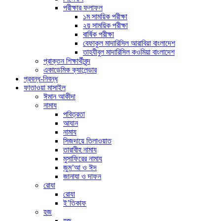
পরীক্ষার ফলাফল
১ম সাময়িক পরীক্ষা
২য় সাময়িক পরীক্ষা
বার্ষিক পরীক্ষা
বেফাকুল মাদারিসিল আরাবিয়া বাংলাদেশ
তাহযীবুল মাদারিসিল কওমিয়া বাংলাদেশ
প্রাক্তন শিক্ষার্থীবৃন্দ
একাডেমিক ক্যালেন্ডার
প্রবন্ধ-নিবন্ধ
ফাতাওয়া মাসাইল
ঈমান আকীদা
নামায
পবিত্রতা
আযান
নামায
সিজদায়ে তিলাওয়াত
তারাবীহ নামায
মুসাফিরের নামায
জুম’আ ও ঈদ
জানাযা ও দাফন
রোযা
রোযা
ই’তিকাফ
হজ
হজ