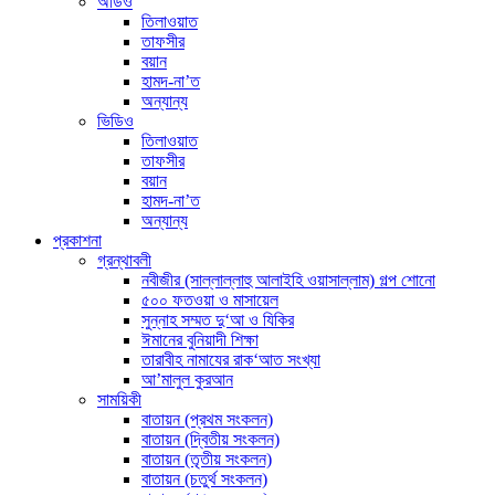
অডিও
তিলাওয়াত
তাফসীর
বয়ান
হামদ-না’ত
অন্যান্য
ভিডিও
তিলাওয়াত
তাফসীর
বয়ান
হামদ-না’ত
অন্যান্য
প্রকাশনা
গ্রন্থাবলী
নবীজীর (সাল্লাল্লাহু আলাইহি ওয়াসাল্লাম) গল্প শোনো
৫০০ ফতওয়া ও মাসায়েল
সুন্নাহ সম্মত দু‘আ ও যিকির
ঈমানের বুনিয়াদী শিক্ষা
তারাবীহ নামাযের রাক‘আত সংখ্যা
আ’মালুল কুরআন
সাময়িকী
বাতায়ন (প্রথম সংকলন)
বাতায়ন (দ্বিতীয় সংকলন)
বাতায়ন (তৃতীয় সংকলন)
বাতায়ন (চতুর্থ সংকলন)