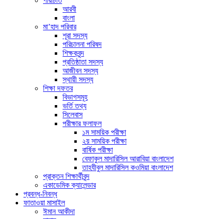
পরিচিতি
আরবী
বাংলা
মা’হাদ পরিবার
শূরা সদস্য
পরিচালনা পরিষদ
শিক্ষকবৃন্দ
প্রতিষ্ঠাতা সদস্য
আজীবন সদস্য
স্থায়ী সদস্য
শিক্ষা দফতর
বিভাগসমূহ
ভর্তি তথ্য
সিলেবাস
পরীক্ষার ফলাফল
১ম সাময়িক পরীক্ষা
২য় সাময়িক পরীক্ষা
বার্ষিক পরীক্ষা
বেফাকুল মাদারিসিল আরাবিয়া বাংলাদেশ
তাহযীবুল মাদারিসিল কওমিয়া বাংলাদেশ
প্রাক্তন শিক্ষার্থীবৃন্দ
একাডেমিক ক্যালেন্ডার
প্রবন্ধ-নিবন্ধ
ফাতাওয়া মাসাইল
ঈমান আকীদা