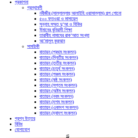
প্রকাশনা
গ্রন্থাবলী
নবীজীর (সাল্লাল্লাহু আলাইহি ওয়াসাল্লাম) গল্প শোনো
৫০০ ফতওয়া ও মাসায়েল
সুন্নাহ সম্মত দু‘আ ও যিকির
ঈমানের বুনিয়াদী শিক্ষা
তারাবীহ নামাযের রাক‘আত সংখ্যা
আ’মালুল কুরআন
সাময়িকী
বাতায়ন (প্রথম সংকলন)
বাতায়ন (দ্বিতীয় সংকলন)
বাতায়ন (তৃতীয় সংকলন)
বাতায়ন (চতুর্থ সংকলন)
বাতায়ন (পঞ্চম সংকলন)
বাতায়ন (ষষ্ঠ সংকলন)
বাতায়ন (সপ্তম সংকলন)
বাতায়ন (অষ্টম সংকলন)
বাতায়ন (নবম সংকলন)
বাতায়ন (দশম সংকলন)
বাতায়ন (একাদশ সংকলন)
বাতায়ন (দ্বাদশ সংকলন)
প্রশ্ন উত্তর
বিবিধ
যোগাযোগ