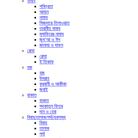
নামায
পবিত্রতা
আযান
নামায
সিজদায়ে তিলাওয়াত
তারাবীহ নামায
মুসাফিরের নামায
জুম’আ ও ঈদ
জানাযা ও দাফন
রোযা
রোযা
ই’তিকাফ
হজ
হজ
উমরাহ
কুরবানী ও আকীকা
জবাই
যাকাত
যাকাত
সদকাতুল ফিতর
দান ও হেবা
বিবাহ/তালাক/পর্দা/হকসমূহ
বিবাহ
তালাক
পর্দা