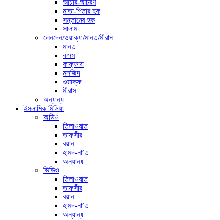
আচার-আচরণ
মাতা-পিতার হক
সন্তানের হক
সালাম
লেনদেন/ওয়াক্ফ/মানত/মীরাস
মানত
কসম
কাফ্ফারা
মসজিদ
ওয়াক্ফ
মীরাস
অন্যান্য
ইসলামিক মিডিয়া
অডিও
তিলাওয়াত
তাফসীর
বয়ান
হামদ-না’ত
অন্যান্য
ভিডিও
তিলাওয়াত
তাফসীর
বয়ান
হামদ-না’ত
অন্যান্য