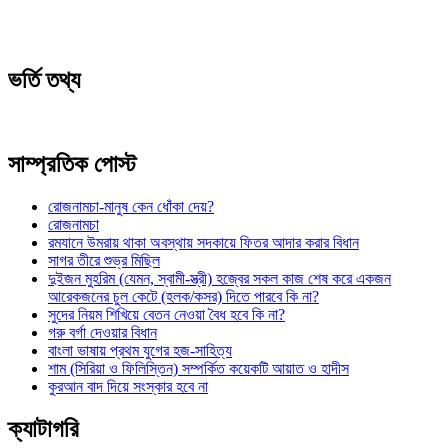
ভর্তি তথ্য
সাম্প্রতিক পোস্ট
রোজনামচা-মানুষ কেন ধোঁকা দেয়?
রোজনামচা
রমযানে উমরায় থাকা অবস্থায় সদকায়ে ফিতর আদার করার বিধান
সাগর তীরে শুভ্র মিছিল
দুইজন মুহরিম (যেমন, স্বামী-স্ত্রী) হজ্বের সকল কাজ শেষ করে একজন
আরেকজনের চুল কেটে (হলক/কসর) দিতে পারবে কি না?
সুদের নিয়ম শিখিয়ে বেতন নেওয়া বৈধ হবে কি না?
গরু বর্গা দেওয়ার বিধান
বাংলা ভাষায় প্রথম যুগের হজ-সাহিত্য
শাম (সিরিয়া ও ফিলিস্তিন) সম্পর্কিত কয়েকটি আয়াত ও হাদীস
কুরআন বাদ দিয়ে সংস্কার হবে না
ক্যাটাগরি