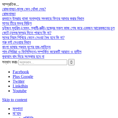
সাম্প্রতিক...
রোজনামচা-মানুষ কেন ধোঁকা দেয়?
রোজনামচা
রমযানে উমরায় থাকা অবস্থায় সদকায়ে ফিতর আদার করার বিধান
সাগর তীরে শুভ্র মিছিল
দুইজন মুহরিম (যেমন, স্বামী-স্ত্রী) হজ্বের সকল কাজ শেষ করে একজন আরেকজনের চুল
কেটে (হলক/কসর) দিতে পারবে কি না?
সুদের নিয়ম শিখিয়ে বেতন নেওয়া বৈধ হবে কি না?
গরু বর্গা দেওয়ার বিধান
বাংলা ভাষায় প্রথম যুগের হজ-সাহিত্য
শাম (সিরিয়া ও ফিলিস্তিন) সম্পর্কিত কয়েকটি আয়াত ও হাদীস
কুরআন বাদ দিয়ে সংস্কার হবে না
সন্ধান করাঃ
Facebook
Plus Google
Twitter
Linkdhin
Youtube
Skip to content
মূলপাতা
মা’হাদ