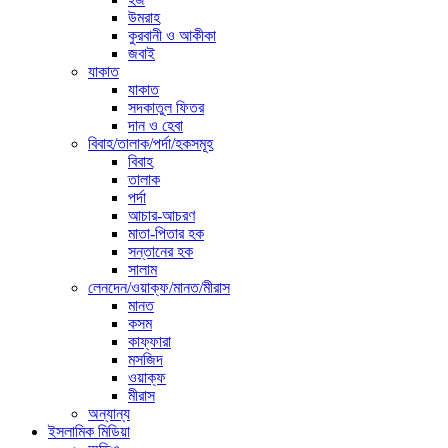
উমরাহ
কুরবানী ও আকীকা
জবাই
যাকাত
যাকাত
সদকাতুল ফিতর
দান ও হেবা
বিবাহ/তালাক/পর্দা/হকসমূহ
বিবাহ
তালাক
পর্দা
আচার-আচরণ
মাতা-পিতার হক
সন্তানের হক
সালাম
লেনদেন/ওয়াক্ফ/মানত/মীরাস
মানত
কসম
কাফ্ফারা
মসজিদ
ওয়াক্ফ
মীরাস
অন্যান্য
ইসলামিক মিডিয়া