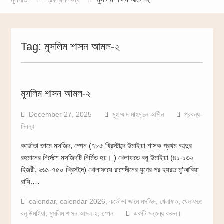
Tag:
মুসলিম শাসন আমল-২
মুসলিম শাসন আমল-২
December 27, 2025
মুহাম্মাদ মাহমূদুল আমীন
প্রবন্ধ-
নিবন্ধ
কর্ডোভা জামে মসজিদ, স্পেন (৭৮৫ খ্রিস্টাব্দে উমাইয়া শাসক প্রথম আব্দুর
রহমানের নির্দেশে মসজিদটি নির্মিত হয়। ) খেলাফতে বনূ উমাইয়া (৪১-১৩২
হিজরী, ৬৬১-৭৫০ খ্রিস্টাব্দ) খোলাফায়ে রাশেদীনের যুগের পর হযরত মু’আবিয়া
রাযি.…
calendar
,
calendar 2026
,
কর্ডোভা জামে মসজিদ
,
খেলাফত
,
খেলাফতে
বনূ উমাইয়া
,
মুসলিম শাসন আমল-২
,
স্পেন
একটি মন্তব্য করুন।