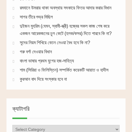
রমযানে উমরায় থাকা অবস্থায় সদকায়ে ফিতর আদার করার বিধান
সাগর তীরে শুভ্র মিছিল
দুইজন মুহরিম (যেমন, স্বামী-স্ত্রী) হজ্বের সকল কাজ শেষ করে
একজন আরেকজনের চুল কেটে (হলক/কসর) দিতে পারবে কি না?
সুদের নিয়ম শিখিয়ে বেতন নেওয়া বৈধ হবে কি না?
গরু বর্গা দেওয়ার বিধান
বাংলা ভাষায় প্রথম যুগের হজ-সাহিত্য
শাম (সিরিয়া ও ফিলিস্তিন) সম্পর্কিত কয়েকটি আয়াত ও হাদীস
কুরআন বাদ দিয়ে সংস্কার হবে না
ক্যাটাগরি
ক্যাটাগরি