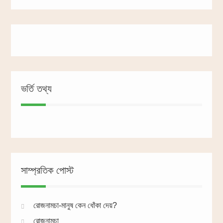
ভর্তি তথ্য
সাম্প্রতিক পোস্ট
রোজনামচা-মানুষ কেন ধোঁকা দেয়?
রোজনামচা