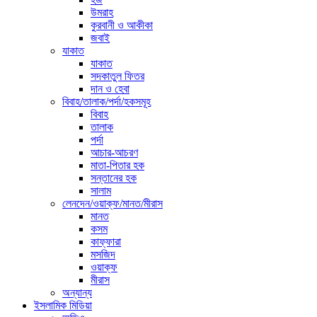
উমরাহ
কুরবানী ও আকীকা
জবাই
যাকাত
যাকাত
সদকাতুল ফিতর
দান ও হেবা
বিবাহ/তালাক/পর্দা/হকসমূহ
বিবাহ
তালাক
পর্দা
আচার-আচরণ
মাতা-পিতার হক
সন্তানের হক
সালাম
লেনদেন/ওয়াক্ফ/মানত/মীরাস
মানত
কসম
কাফ্ফারা
মসজিদ
ওয়াক্ফ
মীরাস
অন্যান্য
ইসলামিক মিডিয়া