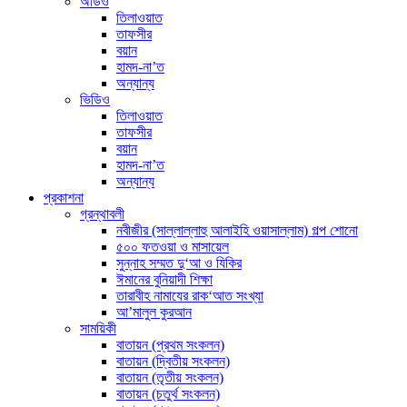
অডিও
তিলাওয়াত
তাফসীর
বয়ান
হামদ-না’ত
অন্যান্য
ভিডিও
তিলাওয়াত
তাফসীর
বয়ান
হামদ-না’ত
অন্যান্য
প্রকাশনা
গ্রন্থাবলী
নবীজীর (সাল্লাল্লাহু আলাইহি ওয়াসাল্লাম) গল্প শোনো
৫০০ ফতওয়া ও মাসায়েল
সুন্নাহ সম্মত দু‘আ ও যিকির
ঈমানের বুনিয়াদী শিক্ষা
তারাবীহ নামাযের রাক‘আত সংখ্যা
আ’মালুল কুরআন
সাময়িকী
বাতায়ন (প্রথম সংকলন)
বাতায়ন (দ্বিতীয় সংকলন)
বাতায়ন (তৃতীয় সংকলন)
বাতায়ন (চতুর্থ সংকলন)