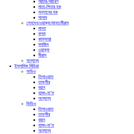
আচার-আচরণ
মাতা-পিতার হক
সন্তানের হক
সালাম
লেনদেন/ওয়াক্ফ/মানত/মীরাস
মানত
কসম
কাফ্ফারা
মসজিদ
ওয়াক্ফ
মীরাস
অন্যান্য
ইসলামিক মিডিয়া
অডিও
তিলাওয়াত
তাফসীর
বয়ান
হামদ-না’ত
অন্যান্য
ভিডিও
তিলাওয়াত
তাফসীর
বয়ান
হামদ-না’ত
অন্যান্য