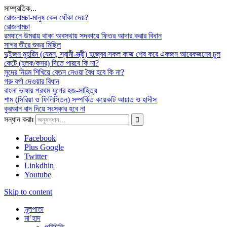
সাম্প্রতিক...
রোজনামচা-মানুষ কেন ধোঁকা দেয়?
রোজনামচা
রমযানে উমরায় থাকা অবস্থায় সদকায়ে ফিতর আদার করার বিধান
সাগর তীরে শুভ্র মিছিল
দুইজন মুহরিম (যেমন, স্বামী-স্ত্রী) হজ্বের সকল কাজ শেষ করে একজন আরেকজনের চুল
কেটে (হলক/কসর) দিতে পারবে কি না?
সুদের নিয়ম শিখিয়ে বেতন নেওয়া বৈধ হবে কি না?
গরু বর্গা দেওয়ার বিধান
বাংলা ভাষায় প্রথম যুগের হজ-সাহিত্য
শাম (সিরিয়া ও ফিলিস্তিন) সম্পর্কিত কয়েকটি আয়াত ও হাদীস
কুরআন বাদ দিয়ে সংস্কার হবে না
সন্ধান করাঃ
Facebook
Plus Google
Twitter
Linkdhin
Youtube
Skip to content
মূলপাতা
মা’হাদ