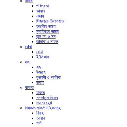
নামায
পবিত্রতা
আযান
নামায
সিজদায়ে তিলাওয়াত
তারাবীহ নামায
মুসাফিরের নামায
জুম’আ ও ঈদ
জানাযা ও দাফন
রোযা
রোযা
ই’তিকাফ
হজ
হজ
উমরাহ
কুরবানী ও আকীকা
জবাই
যাকাত
যাকাত
সদকাতুল ফিতর
দান ও হেবা
বিবাহ/তালাক/পর্দা/হকসমূহ
বিবাহ
তালাক
পর্দা