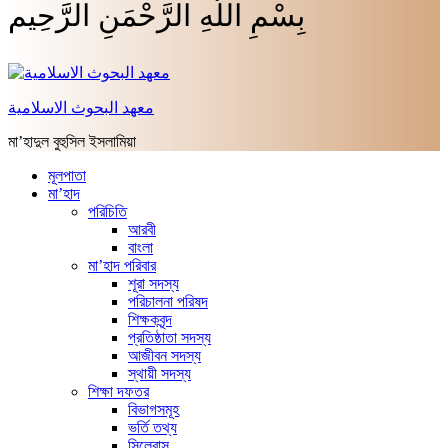
بِسْمِ اللَّهِ الرَّحْمَنِ الرَّحِيم
معهد البحوث الاسلامية
মা’হাদুল বুহুসিল ইসলামিয়া
মূলপাতা
মা’হাদ
পরিচিতি
আরবী
বাংলা
মা’হাদ পরিবার
শূরা সদস্য
পরিচালনা পরিষদ
শিক্ষকবৃন্দ
প্রতিষ্ঠাতা সদস্য
আজীবন সদস্য
স্থায়ী সদস্য
শিক্ষা দফতর
বিভাগসমূহ
ভর্তি তথ্য
সিলেবাস