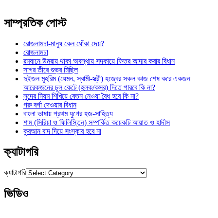
সাম্প্রতিক পোস্ট
রোজনামচা-মানুষ কেন ধোঁকা দেয়?
রোজনামচা
রমযানে উমরায় থাকা অবস্থায় সদকায়ে ফিতর আদার করার বিধান
সাগর তীরে শুভ্র মিছিল
দুইজন মুহরিম (যেমন, স্বামী-স্ত্রী) হজ্বের সকল কাজ শেষ করে একজন
আরেকজনের চুল কেটে (হলক/কসর) দিতে পারবে কি না?
সুদের নিয়ম শিখিয়ে বেতন নেওয়া বৈধ হবে কি না?
গরু বর্গা দেওয়ার বিধান
বাংলা ভাষায় প্রথম যুগের হজ-সাহিত্য
শাম (সিরিয়া ও ফিলিস্তিন) সম্পর্কিত কয়েকটি আয়াত ও হাদীস
কুরআন বাদ দিয়ে সংস্কার হবে না
ক্যাটাগরি
ক্যাটাগরি
ভিডিও