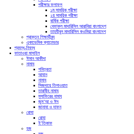
পরীক্ষার ফলাফল
১ম সাময়িক পরীক্ষা
২য় সাময়িক পরীক্ষা
বার্ষিক পরীক্ষা
বেফাকুল মাদারিসিল আরাবিয়া বাংলাদেশ
তাহযীবুল মাদারিসিল কওমিয়া বাংলাদেশ
প্রাক্তন শিক্ষার্থীবৃন্দ
একাডেমিক ক্যালেন্ডার
প্রবন্ধ-নিবন্ধ
ফাতাওয়া মাসাইল
ঈমান আকীদা
নামায
পবিত্রতা
আযান
নামায
সিজদায়ে তিলাওয়াত
তারাবীহ নামায
মুসাফিরের নামায
জুম’আ ও ঈদ
জানাযা ও দাফন
রোযা
রোযা
ই’তিকাফ
হজ
হজ