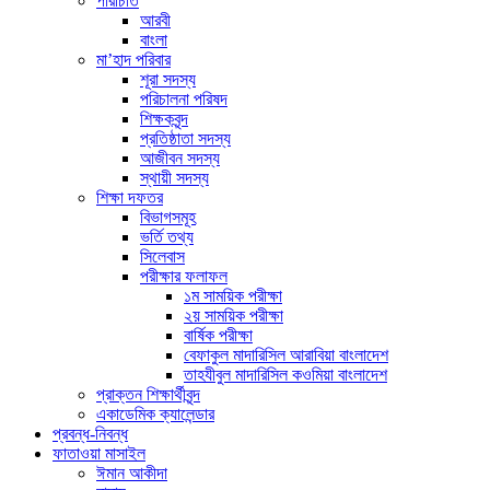
পরিচিতি
আরবী
বাংলা
মা’হাদ পরিবার
শূরা সদস্য
পরিচালনা পরিষদ
শিক্ষকবৃন্দ
প্রতিষ্ঠাতা সদস্য
আজীবন সদস্য
স্থায়ী সদস্য
শিক্ষা দফতর
বিভাগসমূহ
ভর্তি তথ্য
সিলেবাস
পরীক্ষার ফলাফল
১ম সাময়িক পরীক্ষা
২য় সাময়িক পরীক্ষা
বার্ষিক পরীক্ষা
বেফাকুল মাদারিসিল আরাবিয়া বাংলাদেশ
তাহযীবুল মাদারিসিল কওমিয়া বাংলাদেশ
প্রাক্তন শিক্ষার্থীবৃন্দ
একাডেমিক ক্যালেন্ডার
প্রবন্ধ-নিবন্ধ
ফাতাওয়া মাসাইল
ঈমান আকীদা