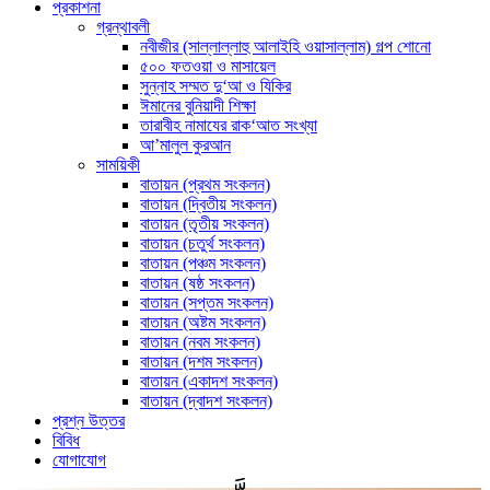
প্রকাশনা
গ্রন্থাবলী
নবীজীর (সাল্লাল্লাহু আলাইহি ওয়াসাল্লাম) গল্প শোনো
৫০০ ফতওয়া ও মাসায়েল
সুন্নাহ সম্মত দু‘আ ও যিকির
ঈমানের বুনিয়াদী শিক্ষা
তারাবীহ নামাযের রাক‘আত সংখ্যা
আ’মালুল কুরআন
সাময়িকী
বাতায়ন (প্রথম সংকলন)
বাতায়ন (দ্বিতীয় সংকলন)
বাতায়ন (তৃতীয় সংকলন)
বাতায়ন (চতুর্থ সংকলন)
বাতায়ন (পঞ্চম সংকলন)
বাতায়ন (ষষ্ঠ সংকলন)
বাতায়ন (সপ্তম সংকলন)
বাতায়ন (অষ্টম সংকলন)
বাতায়ন (নবম সংকলন)
বাতায়ন (দশম সংকলন)
বাতায়ন (একাদশ সংকলন)
বাতায়ন (দ্বাদশ সংকলন)
প্রশ্ন উত্তর
বিবিধ
যোগাযোগ