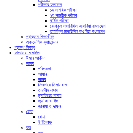
পরীক্ষার ফলাফল
১ম সাময়িক পরীক্ষা
২য় সাময়িক পরীক্ষা
বার্ষিক পরীক্ষা
বেফাকুল মাদারিসিল আরাবিয়া বাংলাদেশ
তাহযীবুল মাদারিসিল কওমিয়া বাংলাদেশ
প্রাক্তন শিক্ষার্থীবৃন্দ
একাডেমিক ক্যালেন্ডার
প্রবন্ধ-নিবন্ধ
ফাতাওয়া মাসাইল
ঈমান আকীদা
নামায
পবিত্রতা
আযান
নামায
সিজদায়ে তিলাওয়াত
তারাবীহ নামায
মুসাফিরের নামায
জুম’আ ও ঈদ
জানাযা ও দাফন
রোযা
রোযা
ই’তিকাফ
হজ
হজ