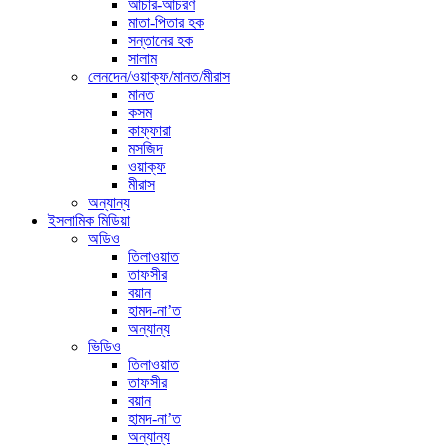
আচার-আচরণ
মাতা-পিতার হক
সন্তানের হক
সালাম
লেনদেন/ওয়াক্ফ/মানত/মীরাস
মানত
কসম
কাফ্ফারা
মসজিদ
ওয়াক্ফ
মীরাস
অন্যান্য
ইসলামিক মিডিয়া
অডিও
তিলাওয়াত
তাফসীর
বয়ান
হামদ-না’ত
অন্যান্য
ভিডিও
তিলাওয়াত
তাফসীর
বয়ান
হামদ-না’ত
অন্যান্য