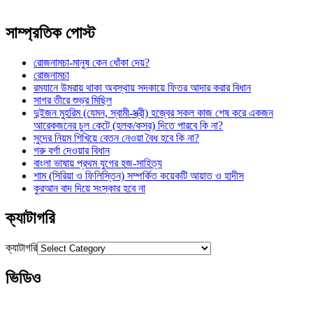
সাম্প্রতিক পোস্ট
রোজনামচা-মানুষ কেন ধোঁকা দেয়?
রোজনামচা
রমযানে উমরায় থাকা অবস্থায় সদকায়ে ফিতর আদার করার বিধান
সাগর তীরে শুভ্র মিছিল
দুইজন মুহরিম (যেমন, স্বামী-স্ত্রী) হজ্বের সকল কাজ শেষ করে একজন
আরেকজনের চুল কেটে (হলক/কসর) দিতে পারবে কি না?
সুদের নিয়ম শিখিয়ে বেতন নেওয়া বৈধ হবে কি না?
গরু বর্গা দেওয়ার বিধান
বাংলা ভাষায় প্রথম যুগের হজ-সাহিত্য
শাম (সিরিয়া ও ফিলিস্তিন) সম্পর্কিত কয়েকটি আয়াত ও হাদীস
কুরআন বাদ দিয়ে সংস্কার হবে না
ক্যাটাগরি
ক্যাটাগরি
ভিডিও