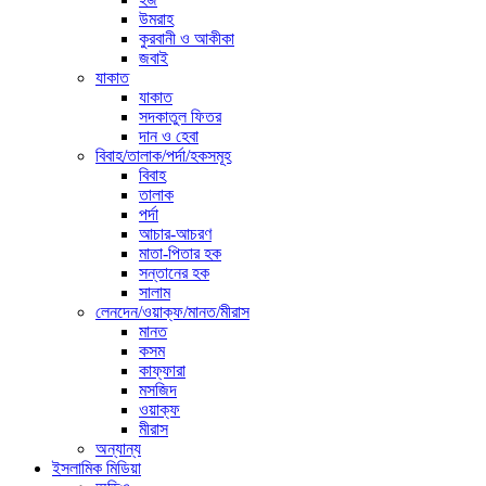
উমরাহ
কুরবানী ও আকীকা
জবাই
যাকাত
যাকাত
সদকাতুল ফিতর
দান ও হেবা
বিবাহ/তালাক/পর্দা/হকসমূহ
বিবাহ
তালাক
পর্দা
আচার-আচরণ
মাতা-পিতার হক
সন্তানের হক
সালাম
লেনদেন/ওয়াক্ফ/মানত/মীরাস
মানত
কসম
কাফ্ফারা
মসজিদ
ওয়াক্ফ
মীরাস
অন্যান্য
ইসলামিক মিডিয়া