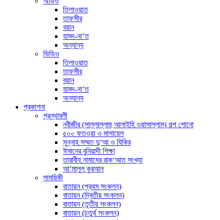
অডিও
তিলাওয়াত
তাফসীর
বয়ান
হামদ-না’ত
অন্যান্য
ভিডিও
তিলাওয়াত
তাফসীর
বয়ান
হামদ-না’ত
অন্যান্য
প্রকাশনা
গ্রন্থাবলী
নবীজীর (সাল্লাল্লাহু আলাইহি ওয়াসাল্লাম) গল্প শোনো
৫০০ ফতওয়া ও মাসায়েল
সুন্নাহ সম্মত দু‘আ ও যিকির
ঈমানের বুনিয়াদী শিক্ষা
তারাবীহ নামাযের রাক‘আত সংখ্যা
আ’মালুল কুরআন
সাময়িকী
বাতায়ন (প্রথম সংকলন)
বাতায়ন (দ্বিতীয় সংকলন)
বাতায়ন (তৃতীয় সংকলন)
বাতায়ন (চতুর্থ সংকলন)