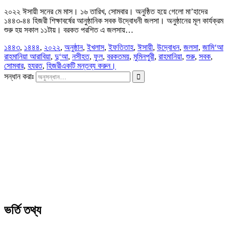
২০২২ ঈসায়ী সনের মে মাস। ১৬ তারিখ, সোমবার। অনুষ্ঠিত হয়ে গেলো মা’হাদের
১৪৪৩-৪৪ হিজরী শিক্ষাবর্ষের আনুষ্ঠানিক সবক উদ্বোধনী জলসা। অনুষ্ঠানের মূল কার্যক্রম
শুরু হয় সকাল ১১টায়। বরকত পরশিত এ জলসায়…
১৪৪৩
,
১৪৪৪
,
২০২২
,
অনুষ্ঠান
,
ইখলাস
,
ইফতিতাহ
,
ঈসায়ী
,
উদ্বোধন
,
জলসা
,
জামি‘আ
রাহমানিয়া আরাবিয়া
,
দু‘আ
,
নসীহত
,
ফুল
,
বরকতময়
,
মুমিনপুরী
,
রাহমানিয়া
,
শুরু
,
সবক
,
সোমবার
,
হযরত
,
হিজরী
একটি মন্তব্য করুন।
সন্ধান করাঃ
ভর্তি তথ্য