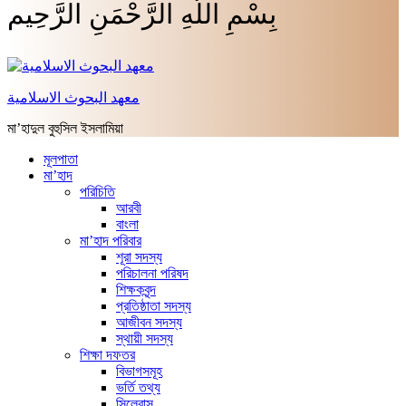
بِسْمِ اللَّهِ الرَّحْمَنِ الرَّحِيم
معهد البحوث الاسلامية
মা’হাদুল বুহুসিল ইসলামিয়া
মূলপাতা
মা’হাদ
পরিচিতি
আরবী
বাংলা
মা’হাদ পরিবার
শূরা সদস্য
পরিচালনা পরিষদ
শিক্ষকবৃন্দ
প্রতিষ্ঠাতা সদস্য
আজীবন সদস্য
স্থায়ী সদস্য
শিক্ষা দফতর
বিভাগসমূহ
ভর্তি তথ্য
সিলেবাস