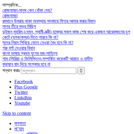
সাম্প্রতিক...
রোজনামচা-মানুষ কেন ধোঁকা দেয়?
রোজনামচা
রমযানে উমরায় থাকা অবস্থায় সদকায়ে ফিতর আদার করার বিধান
সাগর তীরে শুভ্র মিছিল
দুইজন মুহরিম (যেমন, স্বামী-স্ত্রী) হজ্বের সকল কাজ শেষ করে একজন আরেকজনের চুল
কেটে (হলক/কসর) দিতে পারবে কি না?
সুদের নিয়ম শিখিয়ে বেতন নেওয়া বৈধ হবে কি না?
গরু বর্গা দেওয়ার বিধান
বাংলা ভাষায় প্রথম যুগের হজ-সাহিত্য
শাম (সিরিয়া ও ফিলিস্তিন) সম্পর্কিত কয়েকটি আয়াত ও হাদীস
কুরআন বাদ দিয়ে সংস্কার হবে না
সন্ধান করাঃ
Facebook
Plus Google
Twitter
Linkdhin
Youtube
Skip to content
মূলপাতা
মা’হাদ