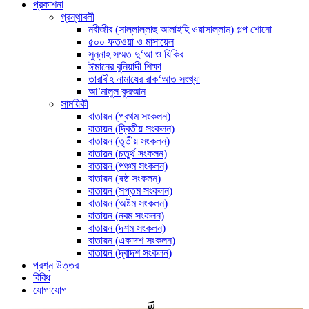
প্রকাশনা
গ্রন্থাবলী
নবীজীর (সাল্লাল্লাহু আলাইহি ওয়াসাল্লাম) গল্প শোনো
৫০০ ফতওয়া ও মাসায়েল
সুন্নাহ সম্মত দু‘আ ও যিকির
ঈমানের বুনিয়াদী শিক্ষা
তারাবীহ নামাযের রাক‘আত সংখ্যা
আ’মালুল কুরআন
সাময়িকী
বাতায়ন (প্রথম সংকলন)
বাতায়ন (দ্বিতীয় সংকলন)
বাতায়ন (তৃতীয় সংকলন)
বাতায়ন (চতুর্থ সংকলন)
বাতায়ন (পঞ্চম সংকলন)
বাতায়ন (ষষ্ঠ সংকলন)
বাতায়ন (সপ্তম সংকলন)
বাতায়ন (অষ্টম সংকলন)
বাতায়ন (নবম সংকলন)
বাতায়ন (দশম সংকলন)
বাতায়ন (একাদশ সংকলন)
বাতায়ন (দ্বাদশ সংকলন)
প্রশ্ন উত্তর
বিবিধ
যোগাযোগ