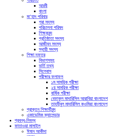
পরিচিতি
আরবী
বাংলা
মা’হাদ পরিবার
শূরা সদস্য
পরিচালনা পরিষদ
শিক্ষকবৃন্দ
প্রতিষ্ঠাতা সদস্য
আজীবন সদস্য
স্থায়ী সদস্য
শিক্ষা দফতর
বিভাগসমূহ
ভর্তি তথ্য
সিলেবাস
পরীক্ষার ফলাফল
১ম সাময়িক পরীক্ষা
২য় সাময়িক পরীক্ষা
বার্ষিক পরীক্ষা
বেফাকুল মাদারিসিল আরাবিয়া বাংলাদেশ
তাহযীবুল মাদারিসিল কওমিয়া বাংলাদেশ
প্রাক্তন শিক্ষার্থীবৃন্দ
একাডেমিক ক্যালেন্ডার
প্রবন্ধ-নিবন্ধ
ফাতাওয়া মাসাইল
ঈমান আকীদা