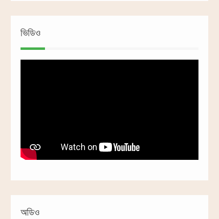
ভিডিও
অডিও