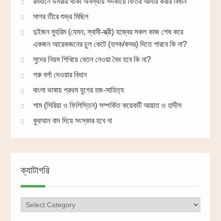
রমযানে উমরায় থাকা অবস্থায় সদকায়ে ফিতর আদার করার বিধান
সাগর তীরে শুভ্র মিছিল
দুইজন মুহরিম (যেমন, স্বামী-স্ত্রী) হজ্বের সকল কাজ শেষ করে
একজন আরেকজনের চুল কেটে (হলক/কসর) দিতে পারবে কি না?
সুদের নিয়ম শিখিয়ে বেতন নেওয়া বৈধ হবে কি না?
গরু বর্গা দেওয়ার বিধান
বাংলা ভাষায় প্রথম যুগের হজ-সাহিত্য
শাম (সিরিয়া ও ফিলিস্তিন) সম্পর্কিত কয়েকটি আয়াত ও হাদীস
কুরআন বাদ দিয়ে সংস্কার হবে না
ক্যাটাগরি
ক্যাটাগরি