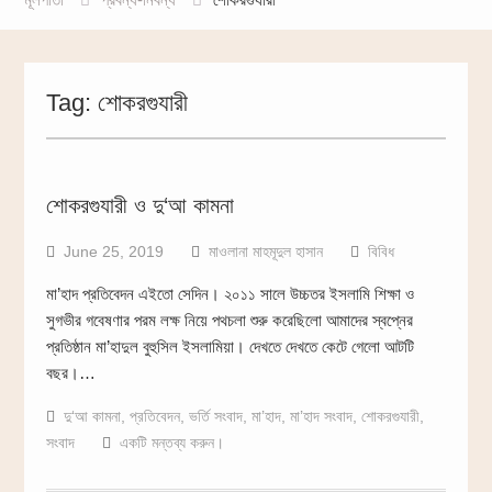
Tag:
শোকরগুযারী
শোকরগুযারী ও দু‘আ কামনা
June 25, 2019
মাওলানা মাহমূদুল হাসান
বিবিধ
মা’হাদ প্রতিবেদন এইতো সেদিন। ২০১১ সালে উচ্চতর ইসলামি শিক্ষা ও
সুগভীর গবেষণার পরম লক্ষ নিয়ে পথচলা শুরু করেছিলো আমাদের স্বপ্নের
প্রতিষ্ঠান মা’হাদুল বুহুসিল ইসলামিয়া। দেখতে দেখতে কেটে গেলো আটটি
বছর।…
দু‘আ কামনা
,
প্রতিবেদন
,
ভর্তি সংবাদ
,
মা’হাদ
,
মা’হাদ সংবাদ
,
শোকরগুযারী
,
সংবাদ
একটি মন্তব্য করুন।