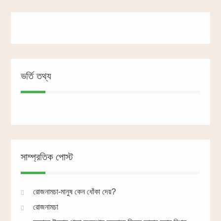
ভর্তি তথ্য
সাম্প্রতিক পোস্ট
রোজনামচা-মানুষ কেন ধোঁকা দেয়?
রোজনামচা