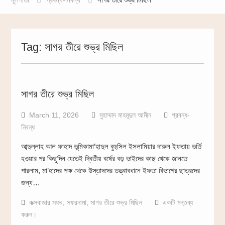
Tag:
সাগর তীরে শুভ্র মিছিল
সাগর তীরে শুভ্র মিছিল
March 11, 2026
মুহাম্মাদ মাহমূদুল আমীন
প্রবন্ধ-
নিবন্ধ
আব্দুল্লাহ আল ফাহাদ ভূমিকামা’হাদুল বুহুসিল ইসলামিয়ার দারুল ইফতায় ভর্তি
হওয়ার পর কিছুদিন যেতেই দ্বিতীয় বর্ষের বড় ভাইদের কাছ থেকে জানতে
পারলাম, মা’হাদের পক্ষ থেকে উস্তাদদের তত্ত্বাবধানে ইফতা বিভাগের ছাত্রদের
জন্য…
কক্সবাজার সফর
,
সফরনামা
,
সাগর তীরে শুভ্র মিছিল
একটি মন্তব্য
করুন।