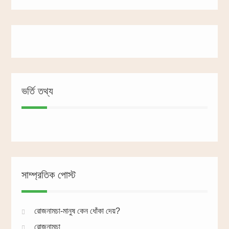
ভর্তি তথ্য
সাম্প্রতিক পোস্ট
রোজনামচা-মানুষ কেন ধোঁকা দেয়?
রোজনামচা