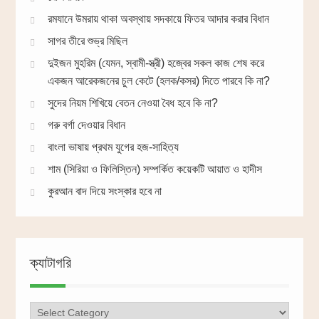
রমযানে উমরায় থাকা অবস্থায় সদকায়ে ফিতর আদার করার বিধান
সাগর তীরে শুভ্র মিছিল
দুইজন মুহরিম (যেমন, স্বামী-স্ত্রী) হজ্বের সকল কাজ শেষ করে
একজন আরেকজনের চুল কেটে (হলক/কসর) দিতে পারবে কি না?
সুদের নিয়ম শিখিয়ে বেতন নেওয়া বৈধ হবে কি না?
গরু বর্গা দেওয়ার বিধান
বাংলা ভাষায় প্রথম যুগের হজ-সাহিত্য
শাম (সিরিয়া ও ফিলিস্তিন) সম্পর্কিত কয়েকটি আয়াত ও হাদীস
কুরআন বাদ দিয়ে সংস্কার হবে না
ক্যাটাগরি
ক্যাটাগরি