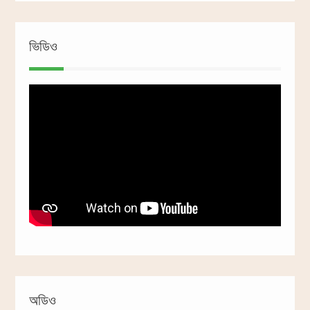
ভিডিও
অডিও