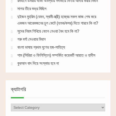
রমযানে উমরায় থাকা অবস্থায় সদকায়ে ফিতর আদার করার বিধান
সাগর তীরে শুভ্র মিছিল
দুইজন মুহরিম (যেমন, স্বামী-স্ত্রী) হজ্বের সকল কাজ শেষ করে
একজন আরেকজনের চুল কেটে (হলক/কসর) দিতে পারবে কি না?
সুদের নিয়ম শিখিয়ে বেতন নেওয়া বৈধ হবে কি না?
গরু বর্গা দেওয়ার বিধান
বাংলা ভাষায় প্রথম যুগের হজ-সাহিত্য
শাম (সিরিয়া ও ফিলিস্তিন) সম্পর্কিত কয়েকটি আয়াত ও হাদীস
কুরআন বাদ দিয়ে সংস্কার হবে না
ক্যাটাগরি
ক্যাটাগরি