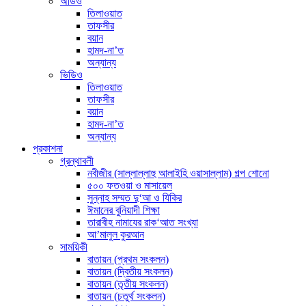
অডিও
তিলাওয়াত
তাফসীর
বয়ান
হামদ-না’ত
অন্যান্য
ভিডিও
তিলাওয়াত
তাফসীর
বয়ান
হামদ-না’ত
অন্যান্য
প্রকাশনা
গ্রন্থাবলী
নবীজীর (সাল্লাল্লাহু আলাইহি ওয়াসাল্লাম) গল্প শোনো
৫০০ ফতওয়া ও মাসায়েল
সুন্নাহ সম্মত দু‘আ ও যিকির
ঈমানের বুনিয়াদী শিক্ষা
তারাবীহ নামাযের রাক‘আত সংখ্যা
আ’মালুল কুরআন
সাময়িকী
বাতায়ন (প্রথম সংকলন)
বাতায়ন (দ্বিতীয় সংকলন)
বাতায়ন (তৃতীয় সংকলন)
বাতায়ন (চতুর্থ সংকলন)