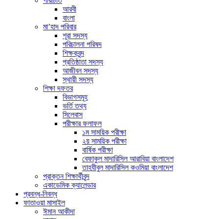
পরিচিতি
আরবী
বাংলা
মা’হাদ পরিবার
শূরা সদস্য
পরিচালনা পরিষদ
শিক্ষকবৃন্দ
প্রতিষ্ঠাতা সদস্য
আজীবন সদস্য
স্থায়ী সদস্য
শিক্ষা দফতর
বিভাগসমূহ
ভর্তি তথ্য
সিলেবাস
পরীক্ষার ফলাফল
১ম সাময়িক পরীক্ষা
২য় সাময়িক পরীক্ষা
বার্ষিক পরীক্ষা
বেফাকুল মাদারিসিল আরাবিয়া বাংলাদেশ
তাহযীবুল মাদারিসিল কওমিয়া বাংলাদেশ
প্রাক্তন শিক্ষার্থীবৃন্দ
একাডেমিক ক্যালেন্ডার
প্রবন্ধ-নিবন্ধ
ফাতাওয়া মাসাইল
ঈমান আকীদা