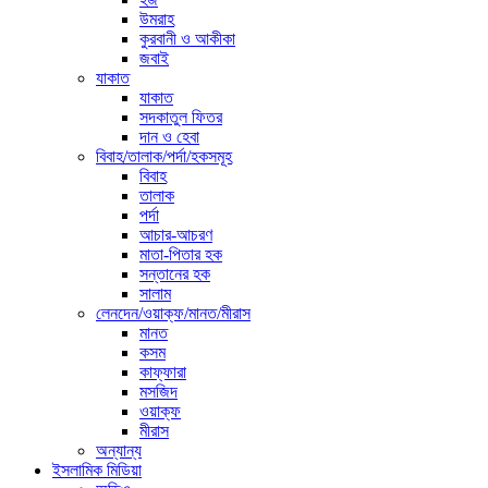
উমরাহ
কুরবানী ও আকীকা
জবাই
যাকাত
যাকাত
সদকাতুল ফিতর
দান ও হেবা
বিবাহ/তালাক/পর্দা/হকসমূহ
বিবাহ
তালাক
পর্দা
আচার-আচরণ
মাতা-পিতার হক
সন্তানের হক
সালাম
লেনদেন/ওয়াক্ফ/মানত/মীরাস
মানত
কসম
কাফ্ফারা
মসজিদ
ওয়াক্ফ
মীরাস
অন্যান্য
ইসলামিক মিডিয়া