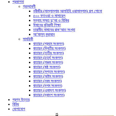
প্রকাশনা
গ্রন্থাবলী
নবীজীর (সাল্লাল্লাহু আলাইহি ওয়াসাল্লাম) গল্প শোনো
৫০০ ফতওয়া ও মাসায়েল
সুন্নাহ সম্মত দু‘আ ও যিকির
ঈমানের বুনিয়াদী শিক্ষা
তারাবীহ নামাযের রাক‘আত সংখ্যা
আ’মালুল কুরআন
সাময়িকী
বাতায়ন (প্রথম সংকলন)
বাতায়ন (দ্বিতীয় সংকলন)
বাতায়ন (তৃতীয় সংকলন)
বাতায়ন (চতুর্থ সংকলন)
বাতায়ন (পঞ্চম সংকলন)
বাতায়ন (ষষ্ঠ সংকলন)
বাতায়ন (সপ্তম সংকলন)
বাতায়ন (অষ্টম সংকলন)
বাতায়ন (নবম সংকলন)
বাতায়ন (দশম সংকলন)
বাতায়ন (একাদশ সংকলন)
বাতায়ন (দ্বাদশ সংকলন)
প্রশ্ন উত্তর
বিবিধ
যোগাযোগ