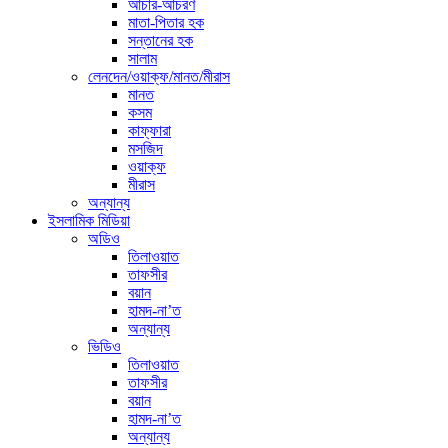
আচার-আচরণ
মাতা-পিতার হক
সন্তানের হক
সালাম
লেনদেন/ওয়াক্ফ/মানত/মীরাস
মানত
কসম
কাফ্ফারা
মসজিদ
ওয়াক্ফ
মীরাস
অন্যান্য
ইসলামিক মিডিয়া
অডিও
তিলাওয়াত
তাফসীর
বয়ান
হামদ-না’ত
অন্যান্য
ভিডিও
তিলাওয়াত
তাফসীর
বয়ান
হামদ-না’ত
অন্যান্য