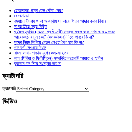
রোজনামচা-মানুষ কেন ধোঁকা দেয়?
রোজনামচা
রমযানে উমরায় থাকা অবস্থায় সদকায়ে ফিতর আদার করার বিধান
সাগর তীরে শুভ্র মিছিল
দুইজন মুহরিম (যেমন, স্বামী-স্ত্রী) হজ্বের সকল কাজ শেষ করে একজন
আরেকজনের চুল কেটে (হলক/কসর) দিতে পারবে কি না?
সুদের নিয়ম শিখিয়ে বেতন নেওয়া বৈধ হবে কি না?
গরু বর্গা দেওয়ার বিধান
বাংলা ভাষায় প্রথম যুগের হজ-সাহিত্য
শাম (সিরিয়া ও ফিলিস্তিন) সম্পর্কিত কয়েকটি আয়াত ও হাদীস
কুরআন বাদ দিয়ে সংস্কার হবে না
ক্যাটাগরি
ক্যাটাগরি
ভিডিও