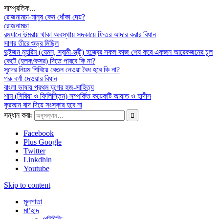
সাম্প্রতিক...
রোজনামচা-মানুষ কেন ধোঁকা দেয়?
রোজনামচা
রমযানে উমরায় থাকা অবস্থায় সদকায়ে ফিতর আদার করার বিধান
সাগর তীরে শুভ্র মিছিল
দুইজন মুহরিম (যেমন, স্বামী-স্ত্রী) হজ্বের সকল কাজ শেষ করে একজন আরেকজনের চুল
কেটে (হলক/কসর) দিতে পারবে কি না?
সুদের নিয়ম শিখিয়ে বেতন নেওয়া বৈধ হবে কি না?
গরু বর্গা দেওয়ার বিধান
বাংলা ভাষায় প্রথম যুগের হজ-সাহিত্য
শাম (সিরিয়া ও ফিলিস্তিন) সম্পর্কিত কয়েকটি আয়াত ও হাদীস
কুরআন বাদ দিয়ে সংস্কার হবে না
সন্ধান করাঃ
Facebook
Plus Google
Twitter
Linkdhin
Youtube
Skip to content
মূলপাতা
মা’হাদ