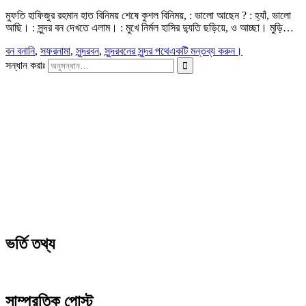
মুফতি হাফিজুর রহমান হাত বিনিময় শেষে কুশল বিনিময়, : ভালো আছেন ? : হ্যাঁ, ভালো
আছি। : সুন্দর বন দেখতে এলাম। : মুখে নির্মল হাসির দ্যুতি ছড়িয়ে, ও আচ্ছা। মুড়ি…
বন বনানি
,
সফরনামা
,
সুন্দরবন
,
সুন্দরবনের সুন্দর পথে
একটি মন্তব্য করুন।
সন্ধান করাঃ
ভর্তি তথ্য
সাম্প্রতিক পোস্ট