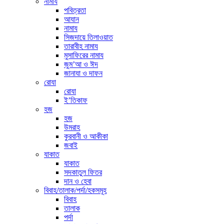
নামায
পবিত্রতা
আযান
নামায
সিজদায়ে তিলাওয়াত
তারাবীহ নামায
মুসাফিরের নামায
জুম’আ ও ঈদ
জানাযা ও দাফন
রোযা
রোযা
ই’তিকাফ
হজ
হজ
উমরাহ
কুরবানী ও আকীকা
জবাই
যাকাত
যাকাত
সদকাতুল ফিতর
দান ও হেবা
বিবাহ/তালাক/পর্দা/হকসমূহ
বিবাহ
তালাক
পর্দা