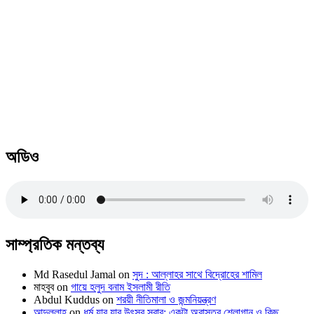
অডিও
সাম্প্রতিক মন্তব্য
Md Rasedul Jamal
on
সুদ : আল্লাহর সাথে বিদ্রোহের শামিল
মাহবুব
on
গায়ে হলুদ বনাম ইসলামী রীতি
Abdul Kuddus
on
শরয়ী নীতিমালা ও জন্মনিয়ন্ত্রণ
আব্দুল্লাহ
on
ধর্ম যার যার উৎসব সবার: একটা অবাস্তব শ্লোগান ও কিছু