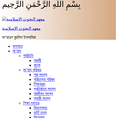
بِسْمِ اللَّهِ الرَّحْمَنِ الرَّحِيم
معهد البحوث الاسلامية
মা’হাদুল বুহুসিল ইসলামিয়া
মূলপাতা
মা’হাদ
পরিচিতি
আরবী
বাংলা
মা’হাদ পরিবার
শূরা সদস্য
পরিচালনা পরিষদ
শিক্ষকবৃন্দ
প্রতিষ্ঠাতা সদস্য
আজীবন সদস্য
স্থায়ী সদস্য
শিক্ষা দফতর
বিভাগসমূহ
ভর্তি তথ্য
সিলেবাস