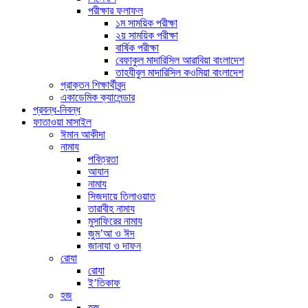
পরীক্ষার ফলাফল
১ম সাময়িক পরীক্ষা
২য় সাময়িক পরীক্ষা
বার্ষিক পরীক্ষা
বেফাকুল মাদারিসিল আরাবিয়া বাংলাদেশ
তাহযীবুল মাদারিসিল কওমিয়া বাংলাদেশ
প্রাক্তন শিক্ষার্থীবৃন্দ
একাডেমিক ক্যালেন্ডার
প্রবন্ধ-নিবন্ধ
ফাতাওয়া মাসাইল
ঈমান আকীদা
নামায
পবিত্রতা
আযান
নামায
সিজদায়ে তিলাওয়াত
তারাবীহ নামায
মুসাফিরের নামায
জুম’আ ও ঈদ
জানাযা ও দাফন
রোযা
রোযা
ই’তিকাফ
হজ
হজ