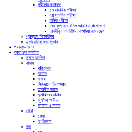
পরীক্ষার ফলাফল
১ম সাময়িক পরীক্ষা
২য় সাময়িক পরীক্ষা
বার্ষিক পরীক্ষা
বেফাকুল মাদারিসিল আরাবিয়া বাংলাদেশ
তাহযীবুল মাদারিসিল কওমিয়া বাংলাদেশ
প্রাক্তন শিক্ষার্থীবৃন্দ
একাডেমিক ক্যালেন্ডার
প্রবন্ধ-নিবন্ধ
ফাতাওয়া মাসাইল
ঈমান আকীদা
নামায
পবিত্রতা
আযান
নামায
সিজদায়ে তিলাওয়াত
তারাবীহ নামায
মুসাফিরের নামায
জুম’আ ও ঈদ
জানাযা ও দাফন
রোযা
রোযা
ই’তিকাফ
হজ
হজ