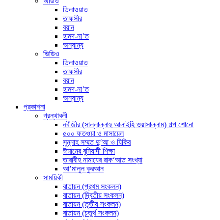
অডিও
তিলাওয়াত
তাফসীর
বয়ান
হামদ-না’ত
অন্যান্য
ভিডিও
তিলাওয়াত
তাফসীর
বয়ান
হামদ-না’ত
অন্যান্য
প্রকাশনা
গ্রন্থাবলী
নবীজীর (সাল্লাল্লাহু আলাইহি ওয়াসাল্লাম) গল্প শোনো
৫০০ ফতওয়া ও মাসায়েল
সুন্নাহ সম্মত দু‘আ ও যিকির
ঈমানের বুনিয়াদী শিক্ষা
তারাবীহ নামাযের রাক‘আত সংখ্যা
আ’মালুল কুরআন
সাময়িকী
বাতায়ন (প্রথম সংকলন)
বাতায়ন (দ্বিতীয় সংকলন)
বাতায়ন (তৃতীয় সংকলন)
বাতায়ন (চতুর্থ সংকলন)