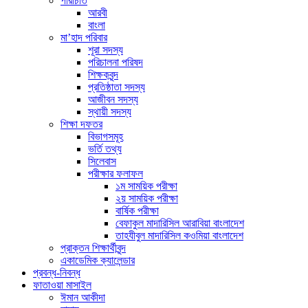
পরিচিতি
আরবী
বাংলা
মা’হাদ পরিবার
শূরা সদস্য
পরিচালনা পরিষদ
শিক্ষকবৃন্দ
প্রতিষ্ঠাতা সদস্য
আজীবন সদস্য
স্থায়ী সদস্য
শিক্ষা দফতর
বিভাগসমূহ
ভর্তি তথ্য
সিলেবাস
পরীক্ষার ফলাফল
১ম সাময়িক পরীক্ষা
২য় সাময়িক পরীক্ষা
বার্ষিক পরীক্ষা
বেফাকুল মাদারিসিল আরাবিয়া বাংলাদেশ
তাহযীবুল মাদারিসিল কওমিয়া বাংলাদেশ
প্রাক্তন শিক্ষার্থীবৃন্দ
একাডেমিক ক্যালেন্ডার
প্রবন্ধ-নিবন্ধ
ফাতাওয়া মাসাইল
ঈমান আকীদা