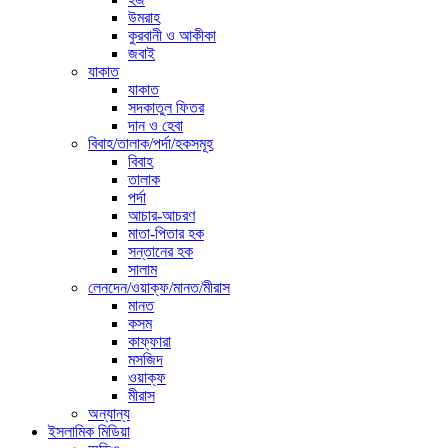
উমরাহ
কুরবানী ও আকীকা
জবাই
যাকাত
যাকাত
সদকাতুল ফিতর
দান ও হেবা
বিবাহ/তালাক/পর্দা/হকসমূহ
বিবাহ
তালাক
পর্দা
আচার-আচরণ
মাতা-পিতার হক
সন্তানের হক
সালাম
লেনদেন/ওয়াক্ফ/মানত/মীরাস
মানত
কসম
কাফ্ফারা
মসজিদ
ওয়াক্ফ
মীরাস
অন্যান্য
ইসলামিক মিডিয়া