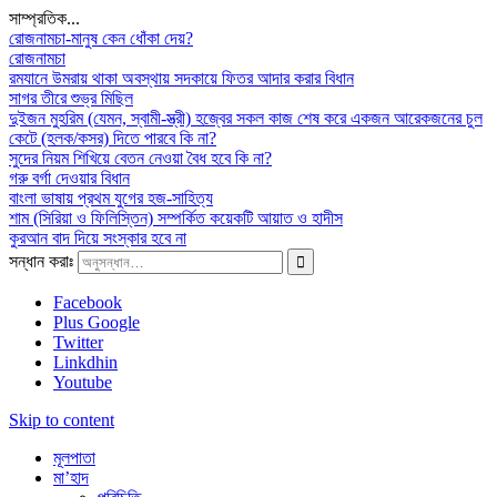
সাম্প্রতিক...
রোজনামচা-মানুষ কেন ধোঁকা দেয়?
রোজনামচা
রমযানে উমরায় থাকা অবস্থায় সদকায়ে ফিতর আদার করার বিধান
সাগর তীরে শুভ্র মিছিল
দুইজন মুহরিম (যেমন, স্বামী-স্ত্রী) হজ্বের সকল কাজ শেষ করে একজন আরেকজনের চুল
কেটে (হলক/কসর) দিতে পারবে কি না?
সুদের নিয়ম শিখিয়ে বেতন নেওয়া বৈধ হবে কি না?
গরু বর্গা দেওয়ার বিধান
বাংলা ভাষায় প্রথম যুগের হজ-সাহিত্য
শাম (সিরিয়া ও ফিলিস্তিন) সম্পর্কিত কয়েকটি আয়াত ও হাদীস
কুরআন বাদ দিয়ে সংস্কার হবে না
সন্ধান করাঃ
Facebook
Plus Google
Twitter
Linkdhin
Youtube
Skip to content
মূলপাতা
মা’হাদ