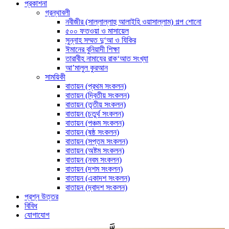
প্রকাশনা
গ্রন্থাবলী
নবীজীর (সাল্লাল্লাহু আলাইহি ওয়াসাল্লাম) গল্প শোনো
৫০০ ফতওয়া ও মাসায়েল
সুন্নাহ সম্মত দু‘আ ও যিকির
ঈমানের বুনিয়াদী শিক্ষা
তারাবীহ নামাযের রাক‘আত সংখ্যা
আ’মালুল কুরআন
সাময়িকী
বাতায়ন (প্রথম সংকলন)
বাতায়ন (দ্বিতীয় সংকলন)
বাতায়ন (তৃতীয় সংকলন)
বাতায়ন (চতুর্থ সংকলন)
বাতায়ন (পঞ্চম সংকলন)
বাতায়ন (ষষ্ঠ সংকলন)
বাতায়ন (সপ্তম সংকলন)
বাতায়ন (অষ্টম সংকলন)
বাতায়ন (নবম সংকলন)
বাতায়ন (দশম সংকলন)
বাতায়ন (একাদশ সংকলন)
বাতায়ন (দ্বাদশ সংকলন)
প্রশ্ন উত্তর
বিবিধ
যোগাযোগ