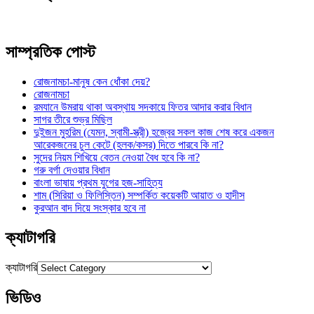
সাম্প্রতিক পোস্ট
রোজনামচা-মানুষ কেন ধোঁকা দেয়?
রোজনামচা
রমযানে উমরায় থাকা অবস্থায় সদকায়ে ফিতর আদার করার বিধান
সাগর তীরে শুভ্র মিছিল
দুইজন মুহরিম (যেমন, স্বামী-স্ত্রী) হজ্বের সকল কাজ শেষ করে একজন
আরেকজনের চুল কেটে (হলক/কসর) দিতে পারবে কি না?
সুদের নিয়ম শিখিয়ে বেতন নেওয়া বৈধ হবে কি না?
গরু বর্গা দেওয়ার বিধান
বাংলা ভাষায় প্রথম যুগের হজ-সাহিত্য
শাম (সিরিয়া ও ফিলিস্তিন) সম্পর্কিত কয়েকটি আয়াত ও হাদীস
কুরআন বাদ দিয়ে সংস্কার হবে না
ক্যাটাগরি
ক্যাটাগরি
ভিডিও