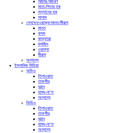
আচার-আচরণ
মাতা-পিতার হক
সন্তানের হক
সালাম
লেনদেন/ওয়াক্ফ/মানত/মীরাস
মানত
কসম
কাফ্ফারা
মসজিদ
ওয়াক্ফ
মীরাস
অন্যান্য
ইসলামিক মিডিয়া
অডিও
তিলাওয়াত
তাফসীর
বয়ান
হামদ-না’ত
অন্যান্য
ভিডিও
তিলাওয়াত
তাফসীর
বয়ান
হামদ-না’ত
অন্যান্য