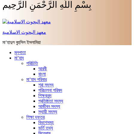
بِسْمِ اللَّهِ الرَّحْمَنِ الرَّحِيم
معهد البحوث الاسلامية
মা’হাদুল বুহুসিল ইসলামিয়া
মূলপাতা
মা’হাদ
পরিচিতি
আরবী
বাংলা
মা’হাদ পরিবার
শূরা সদস্য
পরিচালনা পরিষদ
শিক্ষকবৃন্দ
প্রতিষ্ঠাতা সদস্য
আজীবন সদস্য
স্থায়ী সদস্য
শিক্ষা দফতর
বিভাগসমূহ
ভর্তি তথ্য
সিলেবাস