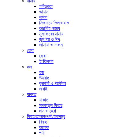
নামায
পবিত্রতা
আযান
নামায
সিজদায়ে তিলাওয়াত
তারাবীহ নামায
মুসাফিরের নামায
জুম’আ ও ঈদ
জানাযা ও দাফন
রোযা
রোযা
ই’তিকাফ
হজ
হজ
উমরাহ
কুরবানী ও আকীকা
জবাই
যাকাত
যাকাত
সদকাতুল ফিতর
দান ও হেবা
বিবাহ/তালাক/পর্দা/হকসমূহ
বিবাহ
তালাক
পর্দা