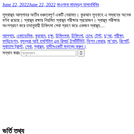
June 22, 2022
June 22, 2022
মাওলানা মাহমূদুল হাসান
বিবিধ
সুস্বাস্থ্য আল্লাহর অতীব গুরুত্বপূর্ণ একটি নেয়ামত। কুরআন সুন্নাহে এ সম্বন্ধে অনেক
বর্ণনা রয়েছে। স্বাস্থ্য রক্ষায় নিয়মিত স্বাস্থ্য পরীক্ষার প্রয়োজন। স্বাস্থ্য পরীক্ষায়
অংশগ্রহণ করে তদানুযায়ী চিকিৎসা সেবা গ্রহণ করে একজন স্বাস্থ্য…
আল্লাহ
,
একাডেমিক
,
কুরআন
,
চক্ষু
,
চিকিৎসক
,
চিকিৎসা
,
চোখ
,
টেস্ট
,
দু‘আ
,
পরীক্ষা
,
ফাউন্ডেশন
,
বসুন্ধরা আই হসপিটাল এন্ড রিসার্চ ইন্সটিটিউট
,
ভিশন কেয়ার
,
মা’হাদ
,
রিপোর্ট
,
সুবাতাস ট্রাস্ট
,
সেবা
,
স্বাস্থ্য
,
হাদীস
একটি মন্তব্য করুন।
সন্ধান করাঃ
ভর্তি তথ্য