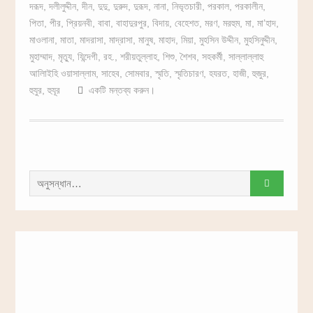
দরূদ
,
দলীলুদ্দীন
,
দীন
,
দুদু
,
দুরুদ
,
দুরূদ
,
নানা
,
নিভৃতচারী
,
পরকাল
,
পরকালীন
,
পিতা
,
পীর
,
প্রিয়নবী
,
বাবা
,
বাহাদুরপুর
,
বিদায়
,
বেহেশত
,
মরণ
,
মরহুম
,
মা
,
মা’হাদ
,
মাওলানা
,
মাতা
,
মাদরাসা
,
মাদ্রাসা
,
মানুষ
,
মাহাদ
,
মিয়া
,
মুহসিন উদ্দীন
,
মুহসিনুদ্দীন
,
মুহাম্মাদ
,
মৃত্যু
,
যিন্দেগী
,
রহ.
,
শরীয়তুল্লাহ
,
শিশু
,
শৈশব
,
সহকর্মী
,
সাল্লাল্লাহু
আলািইহি ওয়াসাল্লাম
,
সাহেব
,
সোমবার
,
স্মৃতি
,
স্মৃতিচারণ
,
হযরত
,
হাজী
,
হুজুর
,
হুযুর
,
হুযূর
একটি মন্তব্য করুন।
সন্ধান
করাঃ