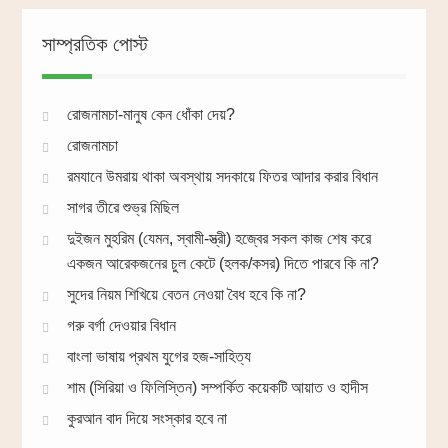
সাম্প্রতিক পোস্ট
রোজনামচা-মানুষ কেন ধোঁকা দেয়?
রোজনামচা
রমযানে উমরায় থাকা অবস্থায় সদকায়ে ফিতর আদার করার বিধান
সাগর তীরে শুভ্র মিছিল
দুইজন মুহরিম (যেমন, স্বামী-স্ত্রী) হজ্বের সকল কাজ শেষ করে
একজন আরেকজনের চুল কেটে (হলক/কসর) দিতে পারবে কি না?
সুদের নিয়ম শিখিয়ে বেতন নেওয়া বৈধ হবে কি না?
গরু বর্গা দেওয়ার বিধান
বাংলা ভাষায় প্রথম যুগের হজ-সাহিত্য
শাম (সিরিয়া ও ফিলিস্তিন) সম্পর্কিত কয়েকটি আয়াত ও হাদীস
কুরআন বাদ দিয়ে সংস্কার হবে না