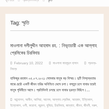
Tag:
স্মৃতি
মাওলানা দলীলুদ্দীন আহমাদ রহ. : নিভৃতচারী এক আল্লাহ
প্রেমিকের চিরবিদায়
February 10, 2022
মাওলানা মাহমূদুল হাসান
প্রবন্ধ-
নিবন্ধ
হাফিজুর রহমান ০৫.০৭.২০২১ সোমবার মানুষ বড় বিস্ময়। দুটি নিস্তব্ধতার
মাঝে ছোট্ট একটি জীবন তরির অনিশ্চিত ভেসে চলা। বস্তুত চলে যাবার তরেই
মানুষ পৃথিবীতে আসে। প্রতিদিনই চলছে চলে যাবার দুরন্ত মিছিল।…
আন্দোলন
,
আমীন
,
আলিয়া
,
আলেম
,
আল্লাহ প্রেমিক
,
আহমাদ
,
ইন্তিকাল
,
ইন্তেকাল
,
ওলী
,
করোনা
,
ক্রন্দন
,
ঘুমিয়ে
,
চিরবিদায়
,
জান্নাত
,
জীবন
,
জীবনী
,
দরুদ
,