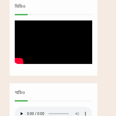
ভিডিও
অডিও