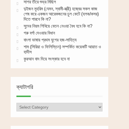
সাগর তীরে শুভ্র মিছিল
দুইজন মুহরিম (যেমন, স্বামী-স্ত্রী) হজ্বের সকল কাজ
শেষ করে একজন আরেকজনের চুল কেটে (হলক/কসর)
দিতে পারবে কি না?
সুদের নিয়ম শিখিয়ে বেতন নেওয়া বৈধ হবে কি না?
গরু বর্গা দেওয়ার বিধান
বাংলা ভাষায় প্রথম যুগের হজ-সাহিত্য
শাম (সিরিয়া ও ফিলিস্তিন) সম্পর্কিত কয়েকটি আয়াত ও
হাদীস
কুরআন বাদ দিয়ে সংস্কার হবে না
ক্যাটাগরি
ক্যাটাগরি