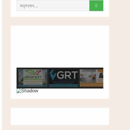
সন্ধান
করাঃ