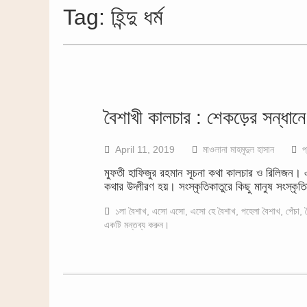
Tag:
হিন্দু ধর্ম
বৈশাখী কালচার : শেকড়ের সন্ধানে
April 11, 2019
মাওলানা মাহমূদুল হাসান
প
মুফতী হাফিজুর রহমান সূচনা কথা কালচার ও রিলিজন। এ 
কথার উদ্গীরণ হয়। সংস্কৃতিকাতুরে কিছু মানুষ সংস্কৃতি
১লা বৈশাখ
,
এসো এসো
,
এসো হে বৈশাখ
,
পহেলা বৈশাখ
,
পেঁচা
,
একটি মন্তব্য করুন।