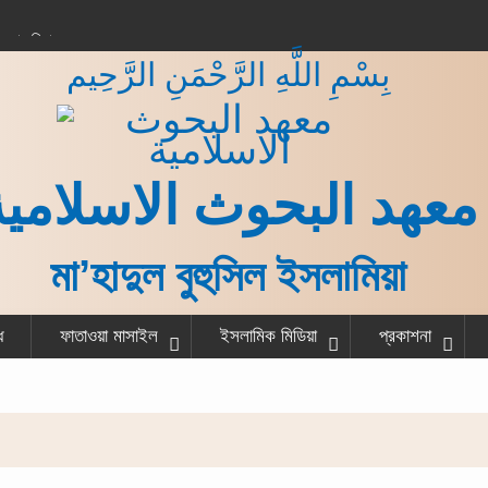
করার বিধান
بِسْمِ اللَّهِ الرَّحْمَنِ الرَّحِيم
 কাজ শেষ করে একজন
না?
গরু বর্গা দেওয়ার বিধান
ত ও হাদীস
معهد البحوث الاسلامية
মা’হাদুল বুহুসিল ইসলামিয়া
ধ
ফাতাওয়া মাসাইল
ইসলামিক মিডিয়া
প্রকাশনা