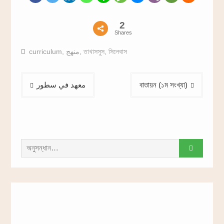
2
Shares
curriculum
,
منهج
,
তাখাসসুস
,
সিলেবাস
Post
معهد في سطور
বাতায়ন (১ম সংখ্যা)
navigation
সন্ধান
করাঃ