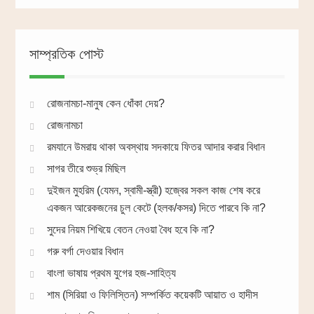
সাম্প্রতিক পোস্ট
রোজনামচা-মানুষ কেন ধোঁকা দেয়?
রোজনামচা
রমযানে উমরায় থাকা অবস্থায় সদকায়ে ফিতর আদার করার বিধান
সাগর তীরে শুভ্র মিছিল
দুইজন মুহরিম (যেমন, স্বামী-স্ত্রী) হজ্বের সকল কাজ শেষ করে
একজন আরেকজনের চুল কেটে (হলক/কসর) দিতে পারবে কি না?
সুদের নিয়ম শিখিয়ে বেতন নেওয়া বৈধ হবে কি না?
গরু বর্গা দেওয়ার বিধান
বাংলা ভাষায় প্রথম যুগের হজ-সাহিত্য
শাম (সিরিয়া ও ফিলিস্তিন) সম্পর্কিত কয়েকটি আয়াত ও হাদীস