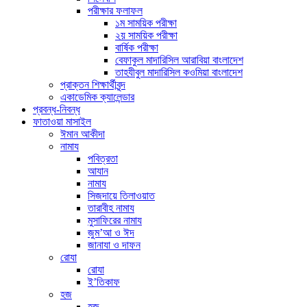
পরীক্ষার ফলাফল
১ম সাময়িক পরীক্ষা
২য় সাময়িক পরীক্ষা
বার্ষিক পরীক্ষা
বেফাকুল মাদারিসিল আরাবিয়া বাংলাদেশ
তাহযীবুল মাদারিসিল কওমিয়া বাংলাদেশ
প্রাক্তন শিক্ষার্থীবৃন্দ
একাডেমিক ক্যালেন্ডার
প্রবন্ধ-নিবন্ধ
ফাতাওয়া মাসাইল
ঈমান আকীদা
নামায
পবিত্রতা
আযান
নামায
সিজদায়ে তিলাওয়াত
তারাবীহ নামায
মুসাফিরের নামায
জুম’আ ও ঈদ
জানাযা ও দাফন
রোযা
রোযা
ই’তিকাফ
হজ
হজ