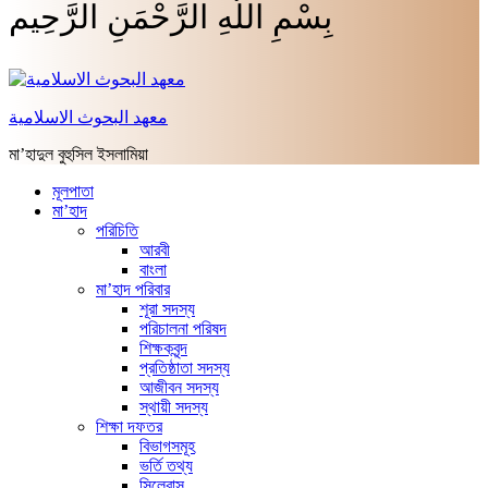
بِسْمِ اللَّهِ الرَّحْمَنِ الرَّحِيم
معهد البحوث الاسلامية
মা’হাদুল বুহুসিল ইসলামিয়া
মূলপাতা
মা’হাদ
পরিচিতি
আরবী
বাংলা
মা’হাদ পরিবার
শূরা সদস্য
পরিচালনা পরিষদ
শিক্ষকবৃন্দ
প্রতিষ্ঠাতা সদস্য
আজীবন সদস্য
স্থায়ী সদস্য
শিক্ষা দফতর
বিভাগসমূহ
ভর্তি তথ্য
সিলেবাস