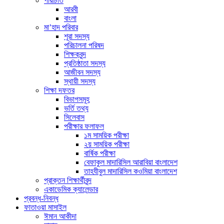
পরিচিতি
আরবী
বাংলা
মা’হাদ পরিবার
শূরা সদস্য
পরিচালনা পরিষদ
শিক্ষকবৃন্দ
প্রতিষ্ঠাতা সদস্য
আজীবন সদস্য
স্থায়ী সদস্য
শিক্ষা দফতর
বিভাগসমূহ
ভর্তি তথ্য
সিলেবাস
পরীক্ষার ফলাফল
১ম সাময়িক পরীক্ষা
২য় সাময়িক পরীক্ষা
বার্ষিক পরীক্ষা
বেফাকুল মাদারিসিল আরাবিয়া বাংলাদেশ
তাহযীবুল মাদারিসিল কওমিয়া বাংলাদেশ
প্রাক্তন শিক্ষার্থীবৃন্দ
একাডেমিক ক্যালেন্ডার
প্রবন্ধ-নিবন্ধ
ফাতাওয়া মাসাইল
ঈমান আকীদা