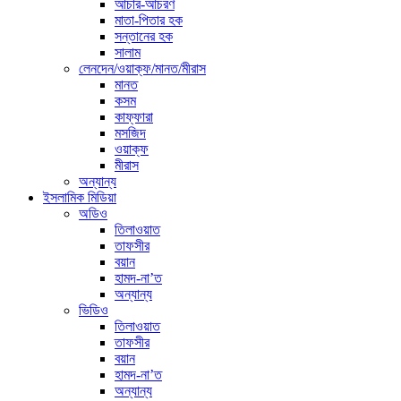
আচার-আচরণ
মাতা-পিতার হক
সন্তানের হক
সালাম
লেনদেন/ওয়াক্ফ/মানত/মীরাস
মানত
কসম
কাফ্ফারা
মসজিদ
ওয়াক্ফ
মীরাস
অন্যান্য
ইসলামিক মিডিয়া
অডিও
তিলাওয়াত
তাফসীর
বয়ান
হামদ-না’ত
অন্যান্য
ভিডিও
তিলাওয়াত
তাফসীর
বয়ান
হামদ-না’ত
অন্যান্য