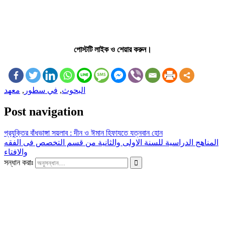
পোস্টটি লাইক ও শেয়ার করুন।
معهد
,
في سطور
,
البحوث
Post navigation
প্রযুক্তির বাঁধভাঙ্গা সয়লাব : দীন ও ঈমান হিফাযতে যত্নবান হোন
المناهج الدراسية للسنة الاولى والثانية من قسم التخصص فى الفقه
والافتاء
সন্ধান করাঃ