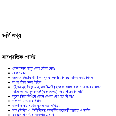
ভর্তি তথ্য
সাম্প্রতিক পোস্ট
রোজনামচা-মানুষ কেন ধোঁকা দেয়?
রোজনামচা
রমযানে উমরায় থাকা অবস্থায় সদকায়ে ফিতর আদার করার বিধান
সাগর তীরে শুভ্র মিছিল
দুইজন মুহরিম (যেমন, স্বামী-স্ত্রী) হজ্বের সকল কাজ শেষ করে একজন
আরেকজনের চুল কেটে (হলক/কসর) দিতে পারবে কি না?
সুদের নিয়ম শিখিয়ে বেতন নেওয়া বৈধ হবে কি না?
গরু বর্গা দেওয়ার বিধান
বাংলা ভাষায় প্রথম যুগের হজ-সাহিত্য
শাম (সিরিয়া ও ফিলিস্তিন) সম্পর্কিত কয়েকটি আয়াত ও হাদীস
কুরআন বাদ দিয়ে সংস্কার হবে না