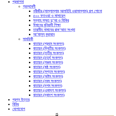
প্রকাশনা
গ্রন্থাবলী
নবীজীর (সাল্লাল্লাহু আলাইহি ওয়াসাল্লাম) গল্প শোনো
৫০০ ফতওয়া ও মাসায়েল
সুন্নাহ সম্মত দু‘আ ও যিকির
ঈমানের বুনিয়াদী শিক্ষা
তারাবীহ নামাযের রাক‘আত সংখ্যা
আ’মালুল কুরআন
সাময়িকী
বাতায়ন (প্রথম সংকলন)
বাতায়ন (দ্বিতীয় সংকলন)
বাতায়ন (তৃতীয় সংকলন)
বাতায়ন (চতুর্থ সংকলন)
বাতায়ন (পঞ্চম সংকলন)
বাতায়ন (ষষ্ঠ সংকলন)
বাতায়ন (সপ্তম সংকলন)
বাতায়ন (অষ্টম সংকলন)
বাতায়ন (নবম সংকলন)
বাতায়ন (দশম সংকলন)
বাতায়ন (একাদশ সংকলন)
বাতায়ন (দ্বাদশ সংকলন)
প্রশ্ন উত্তর
বিবিধ
যোগাযোগ