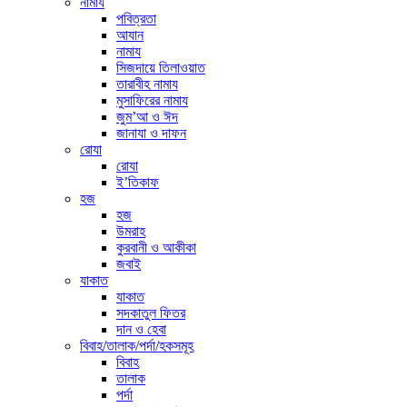
নামায
পবিত্রতা
আযান
নামায
সিজদায়ে তিলাওয়াত
তারাবীহ নামায
মুসাফিরের নামায
জুম’আ ও ঈদ
জানাযা ও দাফন
রোযা
রোযা
ই’তিকাফ
হজ
হজ
উমরাহ
কুরবানী ও আকীকা
জবাই
যাকাত
যাকাত
সদকাতুল ফিতর
দান ও হেবা
বিবাহ/তালাক/পর্দা/হকসমূহ
বিবাহ
তালাক
পর্দা