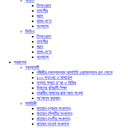
অডিও
তিলাওয়াত
তাফসীর
বয়ান
হামদ-না’ত
অন্যান্য
ভিডিও
তিলাওয়াত
তাফসীর
বয়ান
হামদ-না’ত
অন্যান্য
প্রকাশনা
গ্রন্থাবলী
নবীজীর (সাল্লাল্লাহু আলাইহি ওয়াসাল্লাম) গল্প শোনো
৫০০ ফতওয়া ও মাসায়েল
সুন্নাহ সম্মত দু‘আ ও যিকির
ঈমানের বুনিয়াদী শিক্ষা
তারাবীহ নামাযের রাক‘আত সংখ্যা
আ’মালুল কুরআন
সাময়িকী
বাতায়ন (প্রথম সংকলন)
বাতায়ন (দ্বিতীয় সংকলন)
বাতায়ন (তৃতীয় সংকলন)
বাতায়ন (চতুর্থ সংকলন)