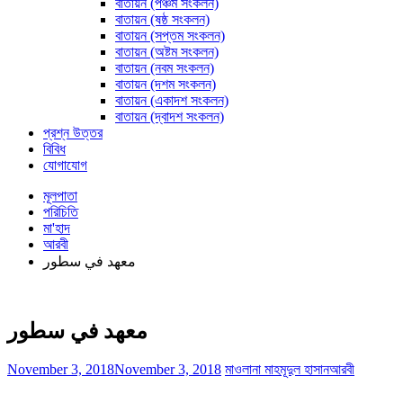
বাতায়ন (পঞ্চম সংকলন)
বাতায়ন (ষষ্ঠ সংকলন)
বাতায়ন (সপ্তম সংকলন)
বাতায়ন (অষ্টম সংকলন)
বাতায়ন (নবম সংকলন)
বাতায়ন (দশম সংকলন)
বাতায়ন (একাদশ সংকলন)
বাতায়ন (দ্বাদশ সংকলন)
প্রশ্ন উত্তর
বিবিধ
যোগাযোগ
মূলপাতা
পরিচিতি
মা'হাদ
আরবী
معهد في سطور
معهد في سطور
November 3, 2018
November 3, 2018
মাওলানা মাহমূদুল হাসান
আরবী