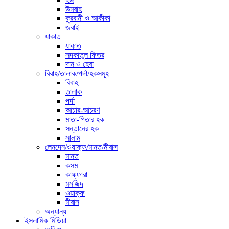
উমরাহ
কুরবানী ও আকীকা
জবাই
যাকাত
যাকাত
সদকাতুল ফিতর
দান ও হেবা
বিবাহ/তালাক/পর্দা/হকসমূহ
বিবাহ
তালাক
পর্দা
আচার-আচরণ
মাতা-পিতার হক
সন্তানের হক
সালাম
লেনদেন/ওয়াক্ফ/মানত/মীরাস
মানত
কসম
কাফ্ফারা
মসজিদ
ওয়াক্ফ
মীরাস
অন্যান্য
ইসলামিক মিডিয়া