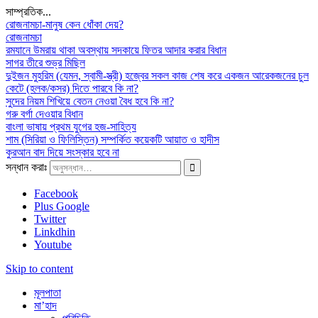
সাম্প্রতিক...
রোজনামচা-মানুষ কেন ধোঁকা দেয়?
রোজনামচা
রমযানে উমরায় থাকা অবস্থায় সদকায়ে ফিতর আদার করার বিধান
সাগর তীরে শুভ্র মিছিল
দুইজন মুহরিম (যেমন, স্বামী-স্ত্রী) হজ্বের সকল কাজ শেষ করে একজন আরেকজনের চুল
কেটে (হলক/কসর) দিতে পারবে কি না?
সুদের নিয়ম শিখিয়ে বেতন নেওয়া বৈধ হবে কি না?
গরু বর্গা দেওয়ার বিধান
বাংলা ভাষায় প্রথম যুগের হজ-সাহিত্য
শাম (সিরিয়া ও ফিলিস্তিন) সম্পর্কিত কয়েকটি আয়াত ও হাদীস
কুরআন বাদ দিয়ে সংস্কার হবে না
সন্ধান করাঃ
Facebook
Plus Google
Twitter
Linkdhin
Youtube
Skip to content
মূলপাতা
মা’হাদ