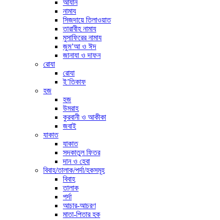
আযান
নামায
সিজদায়ে তিলাওয়াত
তারাবীহ নামায
মুসাফিরের নামায
জুম’আ ও ঈদ
জানাযা ও দাফন
রোযা
রোযা
ই’তিকাফ
হজ
হজ
উমরাহ
কুরবানী ও আকীকা
জবাই
যাকাত
যাকাত
সদকাতুল ফিতর
দান ও হেবা
বিবাহ/তালাক/পর্দা/হকসমূহ
বিবাহ
তালাক
পর্দা
আচার-আচরণ
মাতা-পিতার হক