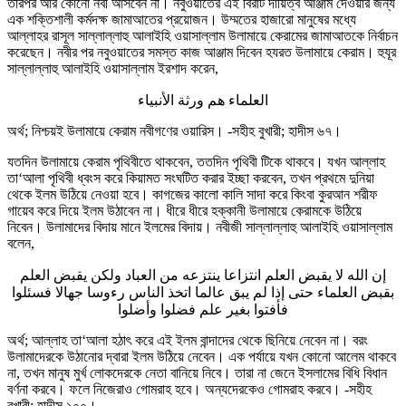
তারপর আর কোনো নবী আসবেন না। নবুওয়াতের এই বিরাট দায়িত্ব আঞ্জাম দেওয়ার জন্য
এক শক্তিশালী কর্মদক্ষ জামাআতের প্রয়োজন। উম্মতের হাজারো মানুষের মধ্যে
আল্লাহর রাসূল সাল্লাল্লাহু আলাইহি ওয়াসাল্লাম উলামায়ে কেরামের জামাআতকে নির্বাচন
করেছেন। নবীর পর নবুওয়াতের সমস্ত কাজ আঞ্জাম দিবেন হযরত উলামায়ে কেরাম। হুযূর
সাল্লাল্লাহু আলাইহি ওয়াসাল্লাম ইরশাদ করেন,
العلماء هم ورثة الأنبياء
অর্থ; নিশ্চয়ই উলামায়ে কেরাম নবীগণের ওয়ারিস। -সহীহ বুখারী; হাদীস ৬৭।
যতদিন উলামায়ে কেরাম পৃথিবীতে থাকবেন, ততদিন পৃথিবী টিকে থাকবে। যখন আল্লাহ
তা‘আলা পৃথিবী ধ্বংস করে কিয়ামত সংঘটিত করার ইচ্ছা করবেন, তখন প্রথমে দুনিয়া
থেকে ইলম উঠিয়ে নেওয়া হবে। কাগজের কালো কালি সাদা করে কিংবা কুরআন শরীফ
গায়েব করে দিয়ে ইলম উঠাবেন না। ধীরে ধীরে হক্কানী উলামায়ে কেরামকে উঠিয়ে
নিবেন। উলামাদের বিদায় মানে ইলমের বিদায়। নবীজী সাল্লাল্লাহু আলাইহি ওয়াসাল্লাম
বলেন,
إن الله لا يقبض العلم انتزاعا ينتزعه من العباد ولكن يقبض العلم
بقبض العلماء حتى إذا لم يبق عالما اتخذ الناس رءوسا جهالا فسئلوا
فأفتوا بغير علم فضلوا وأضلوا
অর্থ; আল্লাহ তা‘আলা হঠাৎ করে এই ইলম বান্দাদের থেকে ছিনিয়ে নেবেন না। বরং
উলামাদেরকে উঠানোর দ্বারা ইলম উঠিয়ে নেবেন। এক পর্যায়ে যখন কোনো আলেম থাকবে
না, তখন মানুষ মুর্খ লোকদেরকে নেতা বানিয়ে নিবে। তারা না জেনে ইসলামের বিধি বিধান
বর্ণনা করবে। ফলে নিজেরাও গোমরাহ হবে। অন্যদেরকেও গোমরাহ করবে। -সহীহ
বুখারী; হাদীস ১০০।