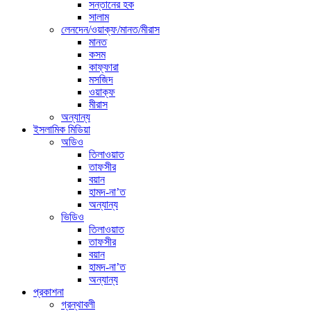
সন্তানের হক
সালাম
লেনদেন/ওয়াক্ফ/মানত/মীরাস
মানত
কসম
কাফ্ফারা
মসজিদ
ওয়াক্ফ
মীরাস
অন্যান্য
ইসলামিক মিডিয়া
অডিও
তিলাওয়াত
তাফসীর
বয়ান
হামদ-না’ত
অন্যান্য
ভিডিও
তিলাওয়াত
তাফসীর
বয়ান
হামদ-না’ত
অন্যান্য
প্রকাশনা
গ্রন্থাবলী