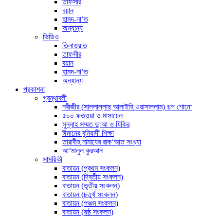
তাফসীর
বয়ান
হামদ-না’ত
অন্যান্য
ভিডিও
তিলাওয়াত
তাফসীর
বয়ান
হামদ-না’ত
অন্যান্য
প্রকাশনা
গ্রন্থাবলী
নবীজীর (সাল্লাল্লাহু আলাইহি ওয়াসাল্লাম) গল্প শোনো
৫০০ ফতওয়া ও মাসায়েল
সুন্নাহ সম্মত দু‘আ ও যিকির
ঈমানের বুনিয়াদী শিক্ষা
তারাবীহ নামাযের রাক‘আত সংখ্যা
আ’মালুল কুরআন
সাময়িকী
বাতায়ন (প্রথম সংকলন)
বাতায়ন (দ্বিতীয় সংকলন)
বাতায়ন (তৃতীয় সংকলন)
বাতায়ন (চতুর্থ সংকলন)
বাতায়ন (পঞ্চম সংকলন)
বাতায়ন (ষষ্ঠ সংকলন)