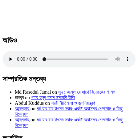
অডিও
সাম্প্রতিক মন্তব্য
Md Rasedul Jamal
on
সুদ : আল্লাহর সাথে বিদ্রোহের শামিল
মাহবুব
on
গায়ে হলুদ বনাম ইসলামী রীতি
Abdul Kuddus
on
শরয়ী নীতিমালা ও জন্মনিয়ন্ত্রণ
আব্দুল্লাহ
on
ধর্ম যার যার উৎসব সবার: একটা অবাস্তব শ্লোগান ও কিছু
বিশ্লেষণ
আব্দুল্লাহ
on
ধর্ম যার যার উৎসব সবার: একটা অবাস্তব শ্লোগান ও কিছু
বিশ্লেষণ