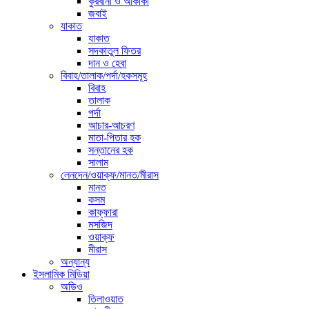
কুরবানী ও আকীকা
জবাই
যাকাত
যাকাত
সদকাতুল ফিতর
দান ও হেবা
বিবাহ/তালাক/পর্দা/হকসমূহ
বিবাহ
তালাক
পর্দা
আচার-আচরণ
মাতা-পিতার হক
সন্তানের হক
সালাম
লেনদেন/ওয়াক্ফ/মানত/মীরাস
মানত
কসম
কাফ্ফারা
মসজিদ
ওয়াক্ফ
মীরাস
অন্যান্য
ইসলামিক মিডিয়া
অডিও
তিলাওয়াত