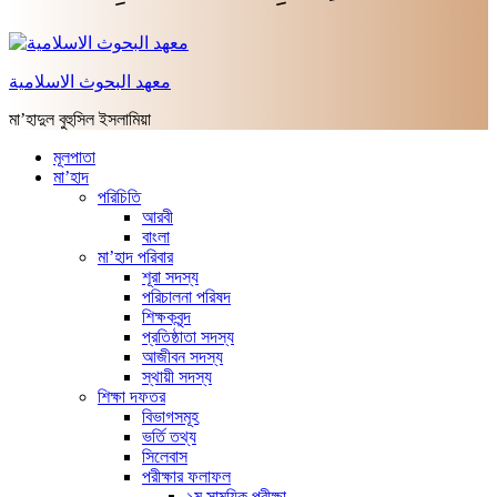
معهد البحوث الاسلامية
মা’হাদুল বুহুসিল ইসলামিয়া
মূলপাতা
মা’হাদ
পরিচিতি
আরবী
বাংলা
মা’হাদ পরিবার
শূরা সদস্য
পরিচালনা পরিষদ
শিক্ষকবৃন্দ
প্রতিষ্ঠাতা সদস্য
আজীবন সদস্য
স্থায়ী সদস্য
শিক্ষা দফতর
বিভাগসমূহ
ভর্তি তথ্য
সিলেবাস
পরীক্ষার ফলাফল
১ম সাময়িক পরীক্ষা