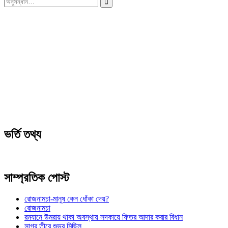
করাঃ
ভর্তি তথ্য
সাম্প্রতিক পোস্ট
রোজনামচা-মানুষ কেন ধোঁকা দেয়?
রোজনামচা
রমযানে উমরায় থাকা অবস্থায় সদকায়ে ফিতর আদার করার বিধান
সাগর তীরে শুভ্র মিছিল