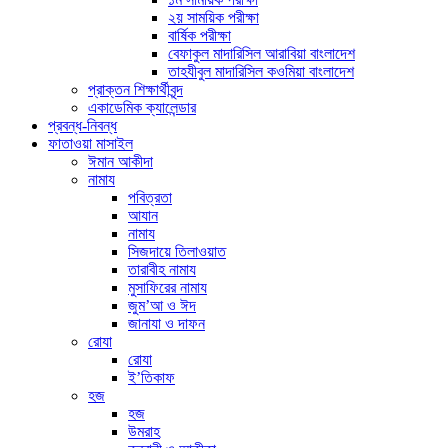
২য় সাময়িক পরীক্ষা
বার্ষিক পরীক্ষা
বেফাকুল মাদারিসিল আরাবিয়া বাংলাদেশ
তাহযীবুল মাদারিসিল কওমিয়া বাংলাদেশ
প্রাক্তন শিক্ষার্থীবৃন্দ
একাডেমিক ক্যালেন্ডার
প্রবন্ধ-নিবন্ধ
ফাতাওয়া মাসাইল
ঈমান আকীদা
নামায
পবিত্রতা
আযান
নামায
সিজদায়ে তিলাওয়াত
তারাবীহ নামায
মুসাফিরের নামায
জুম’আ ও ঈদ
জানাযা ও দাফন
রোযা
রোযা
ই’তিকাফ
হজ
হজ
উমরাহ