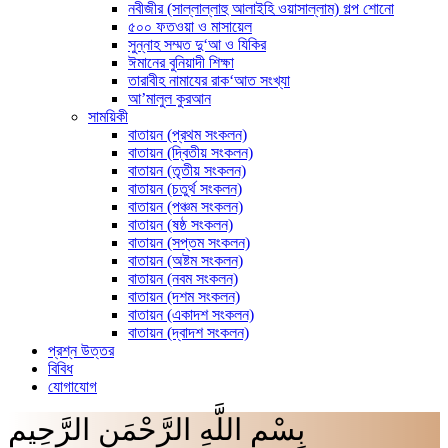
নবীজীর (সাল্লাল্লাহু আলাইহি ওয়াসাল্লাম) গল্প শোনো
৫০০ ফতওয়া ও মাসায়েল
সুন্নাহ সম্মত দু‘আ ও যিকির
ঈমানের বুনিয়াদী শিক্ষা
তারাবীহ নামাযের রাক‘আত সংখ্যা
আ’মালুল কুরআন
সাময়িকী
বাতায়ন (প্রথম সংকলন)
বাতায়ন (দ্বিতীয় সংকলন)
বাতায়ন (তৃতীয় সংকলন)
বাতায়ন (চতুর্থ সংকলন)
বাতায়ন (পঞ্চম সংকলন)
বাতায়ন (ষষ্ঠ সংকলন)
বাতায়ন (সপ্তম সংকলন)
বাতায়ন (অষ্টম সংকলন)
বাতায়ন (নবম সংকলন)
বাতায়ন (দশম সংকলন)
বাতায়ন (একাদশ সংকলন)
বাতায়ন (দ্বাদশ সংকলন)
প্রশ্ন উত্তর
বিবিধ
যোগাযোগ
بِسْمِ اللَّهِ الرَّحْمَنِ الرَّحِيم