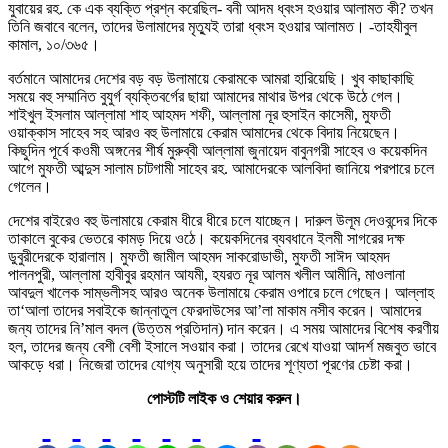
যুবায়ের রহ. কে এক ব্যক্তি প্রশ্ন করেছিল- বনী আদম ধ্বংস হওয়ার আলামত কী? তখন
তিনি জবাবে বলেন, তাদের উলামাদের মৃত্যুই তারা ধ্বংস হওয়ার আলামত। -তাহযীবুল
কামাল, ১০/৩৬৫।
বর্তমানে আমাদের দেশের বড় বড় উলামায়ে কেরামকে আমরা হারিয়েছি। খুব কাছাকাছি
সময়ে বহু সম্মানিত বুযুর্গ ব্যক্তিবর্গের ছায়া আমাদের মাথার উপর থেকে উঠে গেল।
শাইখুল ইসলাম আল্লামা শাহ আহমদ শফী, আল্লামা নূর হুসাইন কাসেমী, মুফতী
ওয়াক্কাস সাহেব সহ আরও বহু উলামায়ে কেরাম আমাদের থেকে বিদায় নিয়েছেন।
কিছুদিন পূর্বে কওমী অঙ্গনের শীর্ষ মুরুব্বী আল্লামা জুনায়েদ বাবুনগরী সাহেব ও কয়েকদিন
আগে মুফতী আব্দুস সালাম চাটগামী সাহেব রহ. আমাদেরকে আলবিদা জানিয়ে পরপারে চলে
গেলেন।
দেশের বাইরেও বহু উলামায়ে কেরাম ধীরে ধীরে চলে যাচ্ছেন। দারুল উলূম দেওবন্দের দিকে
তাকালে বুকের ভেতরে কামড় দিয়ে ওঠে। কয়েকদিনের ব্যবধানে ইলমী সাগরের দক্ষ
ডুবুরীদেরকে হারালাম। মুফতী জামীল আহমদ সাকরোডাভী, মুফতী সাঈদ আহমদ
পালনপুরী, আল্লামা হাবীবুর রহমান আযমী, হযরত নূর আলম খলীল আমীনি, মাওলানা
আবদুল খালেক সাম্ভলীসহ আরও অনেক উলামায়ে কেরাম ওপারে চলে গেছেন। আল্লাহ
তা‘আলা তাদের সবাইকে জান্নাতুল ফেরদাউসের আ’লা মাকাম নসীব করেন। আমাদের
জন্য তাদের নি’মাল বদল (উত্তম প্রতিদান) দান করেন। এ সময় আমাদের বিশেষ করণীয়
হল, তাদের জন্য বেশী বেশী ইসালে সওয়াব করা। তাদের রেখে যাওয়া আদর্শ মজবুত ভাবে
আকড়ে ধরা। নিজেরা তাদের যোগ্য অনুসারী হয়ে তাদের শূণ্যতা পূরণের চেষ্টা করা।
পোস্টটি লাইক ও শেয়ার করুন।