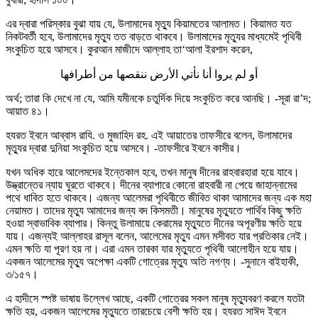
এর দ্বারা পরিস্কার বুঝা যায় যে, উলামাদের মৃত্যু কিয়ামতের আলামত। কিয়ামত যত
নিকটবর্তী হবে, উলামাদের মৃত্যু তত বাড়তে থাকবে। উলামাদের মৃত্যুর মাধ্যমেই পৃথিবী
সংকুচিত হয়ে আসবে। কুরআন মাজীদে আল্লাহ তা‘আলা ইরশাদ করেন,
أو لم يروا أنا نأتي الأرض ننقصها من أطرافها
অর্থ; তারা কি দেখে না যে, আমি যমীনকে চতুর্দিক দিয়ে সংকুচিত করে আনছি। -সূরা রা’দ;
আয়াত ৪১।
হযরত ইবনে আব্বাস রাযি. ও মুজাহিদ রহ. এই আয়াতের তাফসীরে বলেন, উলামাদের
মৃত্যুর দ্বারা দুনিয়া সংকুচিত হয়ে আসবে। -তাফসীরে ইবনে কাসীর।
যখন অধিক হারে আলেমদের ইন্তেকাল হবে, তখন মানুষ দীনের রাহবারহারা হয়ে যাবে।
উদ্ভ্রান্তের ন্যায় ঘুরতে থাকবে। দীনের ব্যাপারে কোনো রাহবারী না পেয়ে জাহান্নামের
পথে ধাবিত হতে থাকবে। এজন্য আলেমরা পৃথিবীতে জীবিত থাকা আমাদের জন্য এক মহা
নেয়ামত। তাদের মৃত্যু আমাদের জন্য বদ কিসমতী। মানুষের মৃত্যুতে পার্থিব কিছু ক্ষতি
হওয়া স্বাভাবিক ব্যাপার। কিন্তু উলামায়ে কেরামের মৃত্যুতে দীনের অপূরণীয় ক্ষতি হয়ে
যায়। এজন্যই আল্লাহর রাসূল বলেন, আলেমের মৃত্যু এমন মসীবত যার প্রতিকার নেই।
এমন ক্ষতি যা পূরণ হয় না। এরা এমন তারকা যার মৃত্যুতে পৃথিবী আলোহীন হয়ে যায়।
একজন আলেমের মৃত্যু অপেক্ষা একটি গোত্রের মৃত্যু অতি নগণ্য। -সুনানে বাইহাকী,
৩/১৫৭।
এ হাদীসে স্পষ্ট ভাষায় উল্লেখ আছে, একটি গোত্রের সকল মানুষ মৃত্যুবরণ করলে যতটা
ক্ষতি হয়, একজন আলেমের মৃত্যুতে তারচেয়ে বেশী ক্ষতি হয়। হযরত সাঈদ ইবনে