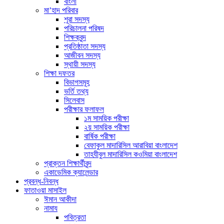
বাংলা
মা’হাদ পরিবার
শূরা সদস্য
পরিচালনা পরিষদ
শিক্ষকবৃন্দ
প্রতিষ্ঠাতা সদস্য
আজীবন সদস্য
স্থায়ী সদস্য
শিক্ষা দফতর
বিভাগসমূহ
ভর্তি তথ্য
সিলেবাস
পরীক্ষার ফলাফল
১ম সাময়িক পরীক্ষা
২য় সাময়িক পরীক্ষা
বার্ষিক পরীক্ষা
বেফাকুল মাদারিসিল আরাবিয়া বাংলাদেশ
তাহযীবুল মাদারিসিল কওমিয়া বাংলাদেশ
প্রাক্তন শিক্ষার্থীবৃন্দ
একাডেমিক ক্যালেন্ডার
প্রবন্ধ-নিবন্ধ
ফাতাওয়া মাসাইল
ঈমান আকীদা
নামায
পবিত্রতা