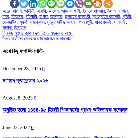
আব্দুস সালাম
,
আমীনী
,
আযমী
,
আলেম
,
আহমাদ শফী
,
ইসালে সাওয়াব
,
উলামা
,
ওলামা
,
কবর
,
কিয়ামত
,
চাটগামী
,
জগত
,
জান্নাত
,
জুনায়েদ বাবুনগরী
,
নূর হুসাইন কাসেমী
,
পৃথিবী
,
ফেরদাউস
,
মুফতী ওয়াক্কাস
,
মৃত্যু
,
সাঈদ আহমাদ পালনপুরী
,
সাকরোডাবী
,
সাম্ভলী
,
সাহাবা
,
হিদায়াত
Post
যিলহজ মাসের প্রথম দশ দিনের মহত্ত্ব ও আমল
নিকট অতীতে যেসব বরেণ্য আলেমকে হারালাম
navigation
আরো কিছু সম্পর্কিত পোস্ট-
December 28, 2025
0
মা’হাদ ক্যালেন্ডার ২০২৬
August 8, 2023
0
অনুষ্ঠিত হলো ১৪৪৪-৪৫ হিজরী শিক্ষাবর্ষের প্রথম অভিভাবক সম্মেলন
June 22, 2022
0