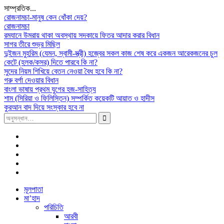
সাম্প্রতিক...
রোজনামচা-মানুষ কেন ধোঁকা দেয়?
রোজনামচা
রমযানে উমরায় থাকা অবস্থায় সদকায়ে ফিতর আদার করার বিধান
সাগর তীরে শুভ্র মিছিল
দুইজন মুহরিম (যেমন, স্বামী-স্ত্রী) হজ্বের সকল কাজ শেষ করে একজন আরেকজনের চুল
কেটে (হলক/কসর) দিতে পারবে কি না?
সুদের নিয়ম শিখিয়ে বেতন নেওয়া বৈধ হবে কি না?
গরু বর্গা দেওয়ার বিধান
বাংলা ভাষায় প্রথম যুগের হজ-সাহিত্য
শাম (সিরিয়া ও ফিলিস্তিন) সম্পর্কিত কয়েকটি আয়াত ও হাদীস
কুরআন বাদ দিয়ে সংস্কার হবে না
সন্ধান
করাঃ
Facebook
Plus
Google
Twitter
Linkdhin
Youtube
Skip
মূলপাতা
to
মা’হাদ
content
পরিচিতি
আরবী