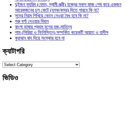
দুইজন মুহরিম (যেমন, স্বামী-স্ত্রী) হজ্বের সকল কাজ শেষ করে একজন
আরেকজনের চুল কেটে (হলক/কসর) দিতে পারবে কি না?
সুদের নিয়ম শিখিয়ে বেতন নেওয়া বৈধ হবে কি না?
গরু বর্গা দেওয়ার বিধান
বাংলা ভাষায় প্রথম যুগের হজ-সাহিত্য
শাম (সিরিয়া ও ফিলিস্তিন) সম্পর্কিত কয়েকটি আয়াত ও হাদীস
কুরআন বাদ দিয়ে সংস্কার হবে না
ক্যাটাগরি
ক্যাটাগরি
ভিডিও