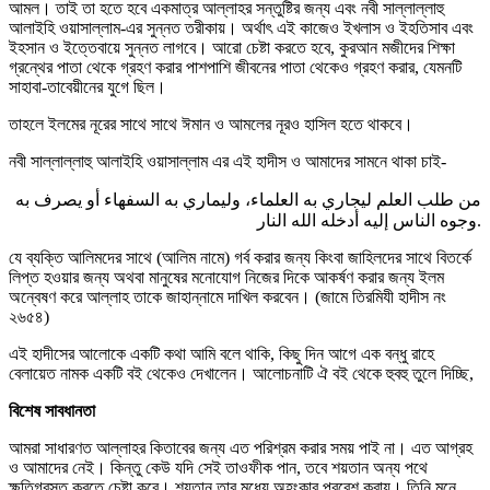
আমল। তাই তা হতে হবে একমাত্র আল্লাহর সন্তুষ্টির জন্য এবং নবী সাল্লাল্লাহু
আলাইহি ওয়াসাল্লাম-এর সুন্নত তরীকায়। অর্থাৎ এই কাজেও ইখলাস ও ইহতিসাব এবং
ইহসান ও ইত্তেবায়ে সুন্নত লাগবে। আরো চেষ্টা করতে হবে, কুরআন মজীদের শিক্ষা
গ্রন্থের পাতা থেকে গ্রহণ করার পাশপাশি জীবনের পাতা থেকেও গ্রহণ করার, যেমনটি
সাহাবা-তাবেয়ীনের যুগে ছিল।
তাহলে ইলমের নূরের সাথে সাথে ঈমান ও আমলের নূরও হাসিল হতে থাকবে।
নবী সাল্লাল্লাহু আলাইহি ওয়াসাল্লাম এর এই হাদীস ও আমাদের সামনে থাকা চাই-
من طلب العلم ليجاري به العلماء، وليماري به السفهاء أو يصرف به
وجوه الناس إليه أدخله الله النار.
যে ব্যক্তি আলিমদের সাথে (আলিম নামে) গর্ব করার জন্য কিংবা জাহিলদের সাথে বিতর্কে
লিপ্ত হওয়ার জন্য অথবা মানুষের মনোযোগ নিজের দিকে আকর্ষণ করার জন্য ইলম
অন্বেষণ করে আল্লাহ তাকে জাহান্নামে দাখিল করবেন। (জামে তিরমিযী হাদীস নং
২৬৫৪)
এই হাদীসের আলোকে একটি কথা আমি বলে থাকি, কিছু দিন আগে এক বন্ধু রাহে
বেলায়েত নামক একটি বই থেকেও দেখালেন। আলোচনাটি ঐ বই থেকে হুবহু তুলে দিচ্ছি,
বিশেষ সাবধানতা
আমরা সাধারণত আল্লাহর কিতাবের জন্য এত পরিশ্রম করার সময় পাই না। এত আগ্রহ
ও আমাদের নেই। কিন্তু কেউ যদি সেই তাওফীক পান, তবে শয়তান অন্য পথে
ক্ষতিগ্রস্ত করতে চেষ্টা করে। শয়তান তার মধ্যে অহংকার প্রবেশ করায়। তিনি মনে