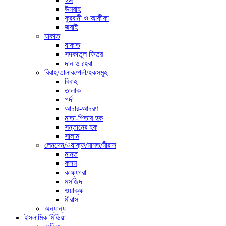
উমরাহ
কুরবানী ও আকীকা
জবাই
যাকাত
যাকাত
সদকাতুল ফিতর
দান ও হেবা
বিবাহ/তালাক/পর্দা/হকসমূহ
বিবাহ
তালাক
পর্দা
আচার-আচরণ
মাতা-পিতার হক
সন্তানের হক
সালাম
লেনদেন/ওয়াক্ফ/মানত/মীরাস
মানত
কসম
কাফ্ফারা
মসজিদ
ওয়াক্ফ
মীরাস
অন্যান্য
ইসলামিক মিডিয়া