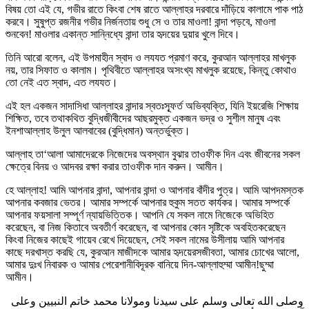
বিষয় তো এই যে, গভীর রাতে কিংবা শেষ রাতে আল্লাহর দরবারে দাঁড়িয়ে কালামে পাক পাঠ
করবে। সুষুপ্ত রজনীর গভীর নির্জনতায় শুধু সে ও তার মাওলা! বান্দা পড়বে, মাওলা
শুনবেন! মাওলার একান্ত সান্নিধ্যে বান্দা তার হৃদয়ের দুয়ার খুলে দিবে।
তিনি আরো বলেন, এই উপমাহীন স্বাদ ও লযযত প্রমাণ করে, কুরআন আল্লাহর মাখলুক
নয়, তার সিফাত ও কালাম। পৃথিবীতে আল্লাহর অসংখ্য মাখলুক রয়েছে, কিন্তু কোথাও
তো নেই এত স্বাদ, এত লযযত।
এই হল একজন সাদাসিধা আল্লাহর বান্দার স্বতঃস্ফূর্ত অভিব্যক্তি, যিনি ইয়রেজি শিক্ষায়
শিক্ষিত, তবে তথাকথিত বুদ্ধিজীবীদের আছরমুক্ত একজন ভদ্র ও সুশীল মানুষ এবং
ইনশাআল্লাহ উলুল আলবাবের (বুদ্ধিমান) অন্তর্ভুক্ত।
আল্লাহ তা‘আলা আমাদেরকে নিজেদের অবস্থান বুঝার তাওফীক দিন এবং জীবনের সকল
ক্ষেত্রে বিনয় ও আদবর রক্ষা করার তাওফীক দান করুন। আমীন।
হে আল্লাহ! আমি আপনার বান্দা, আপনার বান্দা ও আপনার বাঁদীর পুত্র। আমি আপদমস্তক
আপনার কবজার ভেতর। আমার সম্পর্কে আপনার হুকুম সতত কার্যকর। আমার সম্পর্কে
আপনার ফয়সালা সম্পূর্ণ ন্যায়ভিত্তিক। আপনি যে সকল নামে নিজেকে অভিহিত
করেছেন, বা নিজ কিতাবে অবতীর্ণ করেছেন, বা আপনার কোন সৃষ্টিকে অবহিতকরেছেন
কিংবা নিজের কাছেই গায়েব রেখে দিয়েছেন, সেই সকল নামের উসীলায় আমি আপনার
কাছে দরখাস্ত করছি যে, কুরআন মাজীদকে আমার হৃদয়েরসজীবতা, আমার চোখের আলো,
আমার দুঃখ নিবারক ও আমার পেরেশানীবিদূরক বানিয়ে দিন-আল্লাহুম্মা আমীন!ছুম্মা
আমীন।
وصلى الله تعالى وسلم على سيدنا ومولانا محمد خاتم النبيين وعلى