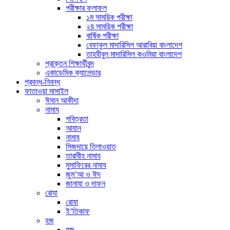
পরীক্ষার ফলাফল
১ম সাময়িক পরীক্ষা
২য় সাময়িক পরীক্ষা
বার্ষিক পরীক্ষা
বেফাকুল মাদারিসিল আরাবিয়া বাংলাদেশ
তাহযীবুল মাদারিসিল কওমিয়া বাংলাদেশ
প্রাক্তন শিক্ষার্থীবৃন্দ
একাডেমিক ক্যালেন্ডার
প্রবন্ধ-নিবন্ধ
ফাতাওয়া মাসাইল
ঈমান আকীদা
নামায
পবিত্রতা
আযান
নামায
সিজদায়ে তিলাওয়াত
তারাবীহ নামায
মুসাফিরের নামায
জুম’আ ও ঈদ
জানাযা ও দাফন
রোযা
রোযা
ই’তিকাফ
হজ
হজ