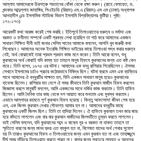
আল্লাহ আমাদেরকে চিরশত্রু শয়তানের ধোঁকা থেকে রক্ষা করুন। (রাহে বেলায়েত, ড.
খন্দকার আব্দুল্লাহ জাহাঙ্গির, পিএইচডি (রিয়াদ) এম.এ (রিয়াদ) এম এম (ঢাকা) অধ্যাপক
আলহাদীস এন্ড ইসলামিক স্টাডিজ বিভাগ ইসলামি বিশ্ববিদ্যালয় কুষ্টিয়া। পৃষ্ঠা:
১৭২-১৭৩)
আরেকটি কথা আরজ করেই শেষ করছি। ইতিপূর্বে তিলাওয়াতের গুরুত্ব ও মর্যাদা এবং
বরকত ও ফযীলত সম্পর্কে একটি প্রবন্ধ লেখা হয়েছিল তা পাঠ করে আমাদের একজন
সাধারণ শিক্ষিত দীনী ভাই জনার সেলিম সাহেব আমাকে বললেন, আপনি খুব জরুরী কথা
লিখেছেন। আমাদের অনেক ইংরেজি শিক্ষিত ভাইয়ের কাছে তিলাওয়া শুদ্ধ করার গুরুত্ব
নেই, অর্থ বোঝাকেই তারা প্রথম প্রধান কাজ মনে করেন। তিনি আরো বলেন, শুধু
কুরআনের অর্থ বোঝাই যদি কাম্য হত তাহলে মানুষ হিফযে কুরআনের জন্য এত কষ্ট কেন
করে। তিনি বলেন, ১৯৭৫ এর ঘটনা। আমাদের এক বন্ধু রাশিয়ায় গিয়েছিলেন। ঐসময়
সেখানে ইসলামের চর্চাও প্রচার কঠোরভাবে নিষিদ্ধ ছিল। ঘটনা ক্রমে এমন এক ব্যক্তির
সাথে আমাদের ঐ বন্ধুরটির সাক্ষাত হল, যিনি একজন সাধারণ মানুষ হয়েও কুরআনের
হাফেজ ছিলেন। রাশিয়ার মত দেশে ঐ সময় কীভাবে তিনি কুরআন মাজীদ হিফয করলেন
জিজ্ঞাসা করলে মানুষটি বললেন, আমি একজনের সাথে দর্জির কাজ করতাম। তিনি হাফিয
ছিলেন। আমি দৈনিক তার কাছ থেকে দশ আয়াত করে শুনতাম এবং মুখস্থ করতাম।
এভাবে আল্লাহর রহমতে পূর্ণ কুরআন হিফয হয়েছে। কিন্তু আফসোস! জীবন শেষ হয়ে
এল, এক জিলদ কুরআন দেখার সৌভাগ্য আমার হল না। আমাদের বন্ধুটির কাছে
কুরআনের একটি জিলদ ছিল। তিনি তা হাদিয়া দিলেন। ঐ হাফিযে কুরআন তখন জার জার
হয়ে কাঁদতে লাগলেন এবং বার বার কুরআন মাজীদের জিলদটিতে চুম্বন করতে লাগলেন।
ভাই সেলিম বললেন, যদি কুরআনের শব্দে ও বাক্যে নূর ও বরকত না থাকত তাহলে তা
স্মৃতিতে ধারণের জন্য মানব হৃদয় এত ব্যকুল হত না, বিশেষত যাদের অর্থ শেখার সুযোগ
হয় নি তারাও কুরআনের হিফয ও তিলাওয়াতের জন্য এমন কুরবান হত না এবং তাহাজ্জুদে
দীর্ঘ সময় দাঁড়িয়ে তিলাওয়াত করতে পারত না। বান্দার জন্য সবচেয়ে লাযযত ও আনন্দের