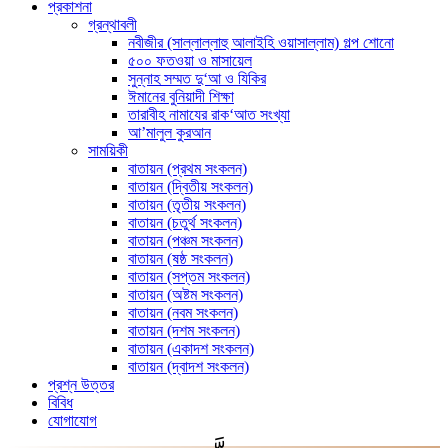
প্রকাশনা
গ্রন্থাবলী
নবীজীর (সাল্লাল্লাহু আলাইহি ওয়াসাল্লাম) গল্প শোনো
৫০০ ফতওয়া ও মাসায়েল
সুন্নাহ সম্মত দু‘আ ও যিকির
ঈমানের বুনিয়াদী শিক্ষা
তারাবীহ নামাযের রাক‘আত সংখ্যা
আ’মালুল কুরআন
সাময়িকী
বাতায়ন (প্রথম সংকলন)
বাতায়ন (দ্বিতীয় সংকলন)
বাতায়ন (তৃতীয় সংকলন)
বাতায়ন (চতুর্থ সংকলন)
বাতায়ন (পঞ্চম সংকলন)
বাতায়ন (ষষ্ঠ সংকলন)
বাতায়ন (সপ্তম সংকলন)
বাতায়ন (অষ্টম সংকলন)
বাতায়ন (নবম সংকলন)
বাতায়ন (দশম সংকলন)
বাতায়ন (একাদশ সংকলন)
বাতায়ন (দ্বাদশ সংকলন)
প্রশ্ন উত্তর
বিবিধ
যোগাযোগ