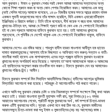
আল কুরআন। ঈমান ও কুরআন শেখার পরই কেবল আমরা আমাদের সন্তানদের অন্য
কোনো শিক্ষা প্রদান করব বা অন্য কোন পেশায় নিয়োজিত করব। আমাদের এক বন্ধু
(ভাই সেলিম সাহেব) আমাকে বলেছেন, ১৪২৮ হিজরীর হজের সফরে আব্দুর রহমান নামক
একজন সুদানী ভদ্রলোকের সাথে তাঁর সাক্ষাৎ হয়েছিল, যিনি একজন এ্যারোনেটিক্যাল
ইঞ্জিনিয়ার ও রিয়াদে কর্মরত। তিনি তাঁকে বলেছেন, দীর্ঘ কয়েক শ বছর যাবৎ আমাদের
খান্দানের ঐতিহ্য হল, আমরা যে শিক্ষাই গ্রহণ করি না কেন এবং যে পেশাতেই নিয়োজিত
হই না কেন প্রথমে আমাদের হাফিযে কুরআন হতে হয়। তাই আমাদের খান্দানের
প্রত্যেকে, সে পৃথিবীর যে দেশেই থাকুক এবং যে পেশাতেই নিয়োজিত থাকুক, হাফিযে
কুরআন।
আমাদের দেশেও এর নজির আছে। শায়খুল হাদীস হযরত মাওলানা আযীযুল হক ছাহেব
দামাত বারাকাতুহুমের ( আল্লাহ তাঁকে কিছহ্হত ও আফিয়াত দান করুন) সন্তান ও নাতী-
নাতনীরা সবাই হাফেয এবং মাশাআল্লাহ এদের নতুন প্রজন্ম হাফিযে কুরআন হওয়াকে
খান্দানের জন্য অপরিহার্য করে নিয়েছে। আল্লাহ তা‘আলা আমাদেরকে আরব ও আজমের
এই ব্যক্তিদের অনুসরণ করার তাওফীক দান করুন। হিফযে কুরআন যেন হয় আমাদেরও
খান্দানের পরিচয়-চিন্হ। আমীন।
হিফযে কুরআন সম্পর্কে মিন সিহাহিল আহাদীসিলর কিছার ( হাদীসের আলো)র ভূমিকায়
বিস্তারিত আলোচনা করা হয়েছে। পাঠকবৃন্দ ঐ আলোচনাটিও পাঠ করতে পারেন।
এখানে আমি শুধু কুরআন বোঝার চেষ্টা ও তার নিয়মকানুন সম্পর্কে সংক্ষেপে কিছু কথা আরয
করতে চাই। হযরত মাওলানা মুফতী মুহাম্মাদ শফী রাহ, সূরা নিসার (৪) ৮২ নম্বর
আয়াতের আলোচনায় লেখেন, প্রতিটি মানুষ কুরআনের অর্থ , মর্ম সম্পর্কে চিন্তা-ভাবনা
করুক এটিই কুরআনের দাবি। সুতরাং একথা মনে করা ঠিক নয় যে, কুরআন মাজীদের
আয়াতসমূহে চিন্ত-ভাবনা করা শুধু ইমাম ও মুজতাহিদের (বড় বড় আলেমের) কাজ।