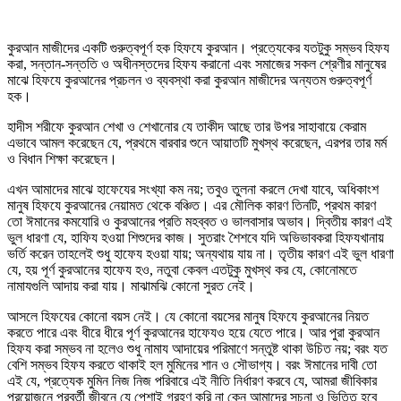
কুরআন মাজীদের একটি গুরুত্বপূর্ণ হক হিফযে কুরআন। প্রত্যেকের যতটুকু সম্ভব হিফয
করা, সন্তান-সন্ততি ও অধীনস্তদের হিফয করানো এবং সমাজের সকল শ্রেণীর মানুষের
মাঝে হিফযে কুরআনের প্রচলন ও ব্যবস্থা করা কুরআন মাজীদের অন্যতম গুরুত্বপূর্ণ
হক।
হাদীস শরীফে কুরআন শেখা ও শেখানোর যে তাকীদ আছে তার উপর সাহাবায়ে কেরাম
এভাবে আমল করেছেন যে, প্রথমে বারবার শুনে আয়াতটি মুখস্থ করেছেন, এরপর তার মর্ম
ও বিধান শিক্ষা করেছেন।
এখন আমাদের মাঝে হাফেযের সংখ্যা কম নয়; তবুও তুলনা করলে দেখা যাবে, অধিকাংশ
মানুষ হিফযে কুরআনের নেয়ামত থেকে বঞ্চিত। এর মৌলিক কারণ তিনটি, প্রথম কারণ
তো ঈমানের কমযোরি ও কুরআনের প্রতি মহব্বত ও ভালবাসার অভাব। দ্বিতীয় কারণ এই
ভুল ধারণা যে, হাফিয হওয়া শিশুদের কাজ। সুতরাং শৈশবে যদি অভিভাবকরা হিফযখানায়
ভর্তি করেন তাহলেই শুধু হাফেয হওয়া যায়; অন্যথায় যায় না। তৃতীয় কারণ এই ভুল ধারণা
যে, হয় পূর্ণ কুরআনের হাফেয হও, নতুবা কেবল এতটুকু মুখস্থ কর যে, কোনোমতে
নামাযগুলি আদায় করা যায়। মাঝামঝি কোনো সুরত নেই।
আসলে হিফযের কোনো বয়স নেই। যে কোনো বয়সের মানুষ হিফযে কুরআনের নিয়ত
করতে পারে এবং ধীরে ধীরে পূর্ণ কুরআনের হাফেযও হয়ে যেতে পারে। আর পুরা কুরআন
হিফয করা সম্ভব না হলেও শুধু নামায আদায়ের পরিমাণে সন্তুষ্ট থাকা উচিত নয়; বরং যত
বেশি সম্ভব হিফয করতে থাকাই হল মুমিনের শান ও সৌভাগ্য। বরং ঈমানের দাবী তো
এই যে, প্রত্যেক মুমিন নিজ নিজ পরিবারে এই নীতি নির্ধারণ করবে যে, আমরা জীবিকার
প্রয়োজনে পরবর্তী জীবনে যে পেশাই গ্রহণ করি না কেন আমাদের সূচনা ও ভিত্তি হবে