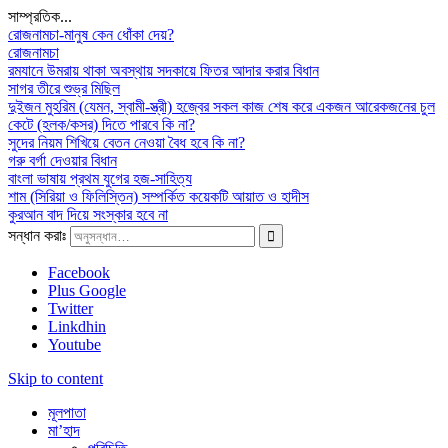
সাম্প্রতিক...
রোজনামচা-মানুষ কেন ধোঁকা দেয়?
রোজনামচা
রমযানে উমরায় থাকা অবস্থায় সদকায়ে ফিতর আদার করার বিধান
সাগর তীরে শুভ্র মিছিল
দুইজন মুহরিম (যেমন, স্বামী-স্ত্রী) হজ্বের সকল কাজ শেষ করে একজন আরেকজনের চুল
কেটে (হলক/কসর) দিতে পারবে কি না?
সুদের নিয়ম শিখিয়ে বেতন নেওয়া বৈধ হবে কি না?
গরু বর্গা দেওয়ার বিধান
বাংলা ভাষায় প্রথম যুগের হজ-সাহিত্য
শাম (সিরিয়া ও ফিলিস্তিন) সম্পর্কিত কয়েকটি আয়াত ও হাদীস
কুরআন বাদ দিয়ে সংস্কার হবে না
সন্ধান করাঃ
Facebook
Plus Google
Twitter
Linkdhin
Youtube
Skip to content
মূলপাতা
মা’হাদ