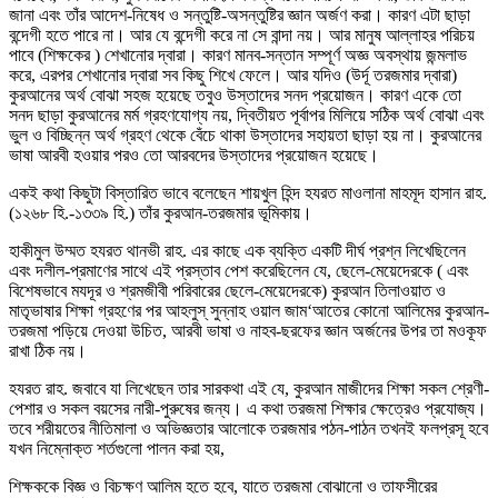
জানা এবং তাঁর আদেশ-নিষেধ ও সন্তুষ্টি-অসন্তুষ্টির জ্ঞান অর্জণ করা। কারণ এটা ছাড়া
বন্দেগী হতে পারে না। আর যে বন্দেগী করে না সে বান্দা নয়। আর মানুষ আল্লাহর পরিচয়
পাবে (শিক্ষকের ) শেখানোর দ্বারা। কারণ মানব-সন্তান সম্পূর্ণ অজ্ঞ অবস্থায় জন্মলাভ
করে, এরপর শেখানোর দ্বারা সব কিছু শিখে ফেলে। আর যদিও (উর্দূ তরজমার দ্বারা)
কুরআনের অর্থ বোঝা সহজ হয়েছে তবুও উস্তাদের সনদ প্রয়োজন। কারণ একে তো
সনদ ছাড়া কুরআনের মর্ম গ্রহণযোগ্য নয়, দ্বিতীয়ত পূর্বাপর মিলিয়ে সঠিক অর্থ বোঝা এবং
ভুল ও বিচ্ছিন্ন অর্থ গ্রহণ থেকে বেঁচে থাকা উস্তাদের সহায়তা ছাড়া হয় না। কুরআনের
ভাষা আরবী হওয়ার পরও তো আরবদের উস্তাদের প্রয়োজন হয়েছে।
একই কথা কিছুটা বিস্তারিত ভাবে বলেছেন শায়খুল হিন্দ হযরত মাওলানা মাহমূদ হাসান রাহ.
(১২৬৮ হি.-১৩৩৯ হি.) তাঁর কুরআন-তরজমার ভূমিকায়।
হাকীমুল উম্মত হযরত থানভী রাহ. এর কাছে এক ব্যক্তি একটি দীর্ঘ প্রশ্ন লিখেছিলেন
এবং দলীল-প্রমাণের সাথে এই প্রস্তাব পেশ করেছিলেন যে, ছেলে-মেয়েদেরকে ( এবং
বিশেষভাবে মযদূর ও শ্রমজীবী পরিবারের ছেলে-মেয়েদেরকে) কুরআন তিলাওয়াত ও
মাতৃভাষার শিক্ষা গ্রহণের পর আহলুস্ সুন্নাহ ওয়াল জাম‘আতের কোনো আলিমের কুরআন-
তরজমা পড়িয়ে দেওয়া উচিত, আরবী ভাষা ও নাহব-ছরফের জ্ঞান অর্জনের উপর তা মওকূফ
রাখা ঠিক নয়।
হযরত রাহ. জবাবে যা লিখেছেন তার সারকথা এই যে, কুরআন মাজীদের শিক্ষা সকল শ্রেণী-
পেশার ও সকল বয়সের নারী-পুরুষের জন্য। এ কথা তরজমা শিক্ষার ক্ষেত্রেও প্রযোজ্য।
তবে শরীয়তের নীতিমালা ও অভিজ্ঞতার আলোকে তরজমার পঠন-পাঠন তখনই ফলপ্রসূ হবে
যখন নিম্নোক্ত শর্তগুলো পালন করা হয়,
শিক্ষককে বিজ্ঞ ও বিচক্ষণ আলিম হতে হবে, যাতে তরজমা বোঝানো ও তাফসীরের