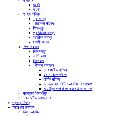
পরিচিতি
আরবী
বাংলা
মা’হাদ পরিবার
শূরা সদস্য
পরিচালনা পরিষদ
শিক্ষকবৃন্দ
প্রতিষ্ঠাতা সদস্য
আজীবন সদস্য
স্থায়ী সদস্য
শিক্ষা দফতর
বিভাগসমূহ
ভর্তি তথ্য
সিলেবাস
পরীক্ষার ফলাফল
১ম সাময়িক পরীক্ষা
২য় সাময়িক পরীক্ষা
বার্ষিক পরীক্ষা
বেফাকুল মাদারিসিল আরাবিয়া বাংলাদেশ
তাহযীবুল মাদারিসিল কওমিয়া বাংলাদেশ
প্রাক্তন শিক্ষার্থীবৃন্দ
একাডেমিক ক্যালেন্ডার
প্রবন্ধ-নিবন্ধ
ফাতাওয়া মাসাইল
ঈমান আকীদা