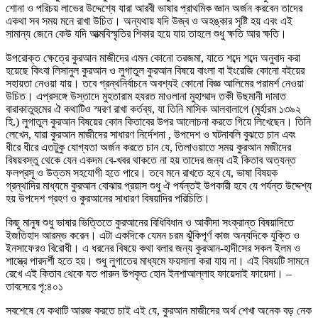
শোনা ও পরিচয় লাভের উদ্দেশ্যে যারা আরবী ভাষার প্রাথমিক জ্ঞান অর্জন করবেন তাদের
একথা সব সময় মনে রাখা উচিত। অন্যথায় যদি উজ্ব ও অহঙ্কার সৃষ্টি হয় এবং এই
সামান্য জেনে কেউ যদি আত্মবিস্মৃতির শিকার হয়ে যায় তাহলে শুধু ক্ষতি আর ক্ষতি।
উপরোক্ত ক্ষেত্রে কুরআন মাজীদের এমন কোনো তরজমা, যাতে শব্দে শব্দে অনুবাদ করা
হয়েছে কিংবা লিসানুল কুরআন ও লুগাতুল কুরআন বিষয়ে বাংলা বা ইংরেজি কোনো বইয়ের
সহায়তা নেওয়া যায়। তবে গ্রন্থনির্বাচনে অবশ্যই কোনো বিজ্ঞ আলিমের পরামর্শ নেওয়া
উচিত। এপ্রসঙ্গে উস্তাদে মুহতারাম হযরত মাওলানা মুহাম্মাদ তকী উছমানী দামাত
বারাকাতুহুমের ঐ কথাটিও স্মরণ রাখা কর্তব্য, যা তিনি মাসিক আলবালাগে (মুর্হারম ১৩৯২
হি.) লুগাতুল কুরআন বিষয়ের কোন কিতাবের উপর আলোচনা করতে গিয়ে লিখেছেন। তিনি
লেখেন, যারা কুরআন মাজীদের সাধারণ নির্দেশনা , উপদেশ ও ঘটনাবলি বুঝতে চান এবং
ধীরে ধীরে এতটুকু যোগ্যতা অর্জন করতে চান যে, তিলাওয়াতে সময় কুরআন মজীদের
বিষয়বস্তু থেকে যেন একদম বে-খবর থাকতে না হয় তাদের জন্য এই কিতাব অত্যন্ত
ফলপ্রসূ ও উত্তম সহযোগী হতে পারে। তবে মনে রাখতে হবে যে, ভাষা বিষয়ক
গ্রন্থাদির মাধ্যমে কুরআন বোঝার প্রয়াস শুধু ঐ পর্যন্তই উপকারী হবে যে পর্যন্ত উদ্দেশ্য
হয় উপদেশ গ্রহণ ও কুরআনের সাধারণ বিষয়াদির পরিচিতি।
কিছু মানুষ শুধু ভাষার ভিত্তিতে কুরআনের বিধিবিধান ও আকীদা সংক্রান্ত বিষয়াদিতে
ইজতিহাদ আরম্ভ করেন। এটা একদিকে যেমন চরম ঝুঁকিপূর্ণ কাজ অন্যদিকে যুক্তি ও
ইনসাফেরও বিরোধী। এ ধরনের বিষয়ে কথা বলার জন্য কুরআন-হাদীসের সকল ইলম ও
শাস্ত্রে পারদর্শী হতে হয়। শুধু লুগাতের মাধ্যমে ফয়সালা করা যায় না। এই বিষয়টি সামনে
রেখে এই কিতাব থেকে যত পারুন উপকৃত হোন ইনশাআল্লাহ ফায়েদাই ফায়েদা। –
তাবসেরে পৃ:৪০১
সবশেষে যে কথাটি আরজ করতে চাই এই যে, কুরআন মাজীদের অর্থ শেখা অনেক বড় নেক