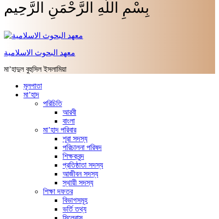
بِسْمِ اللَّهِ الرَّحْمَنِ الرَّحِيم
معهد البحوث الاسلامية
মা’হাদুল বুহুসিল ইসলামিয়া
মূলপাতা
মা’হাদ
পরিচিতি
আরবী
বাংলা
মা’হাদ পরিবার
শূরা সদস্য
পরিচালনা পরিষদ
শিক্ষকবৃন্দ
প্রতিষ্ঠাতা সদস্য
আজীবন সদস্য
স্থায়ী সদস্য
শিক্ষা দফতর
বিভাগসমূহ
ভর্তি তথ্য
সিলেবাস