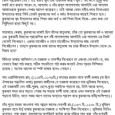
কোন প্রয়োজন নেই। এই ধারণা ভুল এবং একাধিক কারণে ভুল। সংক্ষেপে এটুকু কথা
সবাই মনে রাখতে পারেন যে, আল্লাহ ও তাঁর রাসূল সাল্লাল্লাহু আলাইহি ওয়া সাল্লাম
আমাদেরকে কুরআন শেখার আদেশ করেছেন। তাই আমরা যেমন সহীহ-শুদ্ধ তিলাওয়াত
উস্তাদের কাছে শিখি তেমনি কুরআনের অর্থ ও মর্মও উস্তাদের কাছেই শিখতে হবে।
কুরআনের শব্দ উস্তাদের কাছে শিখব আর অর্থ ও মর্ম শিখব নিজে নিজে- এমন কথা তো
নির্বুদ্ধিতা ছাড়া কিছুই নয়।
সাহাবায়ে কেরাম, কুরআনের ভাষাই ছিল যাঁদের মাতৃভাষা, তাঁরা তো কুরআনের মর্ম ও ব্যাখ্যা
এবং কুরআনী বিধানের প্রায়োগিক রূপ নবী সাল্লাল্লাহু আলাইহি ওয়া সাল্লাম এর নিকট
থেকেই শিখেছেন। এরপর তাবেয়ীন ও তাবে তাবেয়ীনও উস্তাদের কাছ থেকেই
শিখেছিলেন। তাহলে কুরআনের ভাষা যাদের মাতৃভাষা নয় তারা কীভাবে উস্তাদ থেকে বে-
নিয়ায হবে?
বিভিন্ন ভাষায় আলিমগণ যে তরজমা ও তাফসীর লিখেছেন তা এজন্য লেখেননি যে, যার
যেভাবে ইচ্ছা পাঠ করবে; সঠিক পদ্ধতিতে পাঠ করার জন্যই ঐসব গ্রন্থ লিপিবদ্ধ
হয়েছে। অনেক আলেম তা স্পষ্ট ভাষায় বলেও গেছেন।
শাহ ওয়ালিউল্লাহ রাহ, (১১১৪হি.-১১৭৬হি.) ফাতহুর রহমান নামে ফার্সী ভাষায় (যা ছিল
ঐসময়ের প্রচলিত ভাষা) কুরআন মাজীদের যে তরজমা করেছেন তার ভূমিকায় লিখেছেন,
এই তরজমাটি যেন নারী-পুরুষ, ছেলে-বুড়ো সবাইকে পড়ানো হয়, তিনি আরো বলেন,
কুরআন শুদ্ধ করে পড়তে শেখার পর সহজে ফার্সী ভাষা বোঝে এমন সকলকে এই তরজমা
পড়ানো উচিত, যাতে সবার আগে তাদের অন্তরে প্রবেশ করে কুরআনের বানী(সংক্ষিপ্ত)।
তাঁর পুত্র হযরত মাওলানা শাহ আব্দুল কাদের দেহলবী রহ.(১১৬৭ হি.-১২৩০ হি.) মূযিহুল
কুরআন নামে উর্দু ভাষায় কুরআনের তরজমা ও সংক্ষিপ্ত টীকা লিখেছেন। ভূমিকায় তিনিও
বলেছেন, লক্ষ করুন, মুসলমানের অপরিহার্য কর্তব্য রবের পরিচয় লাভ করা, তাঁর গুণাবলী