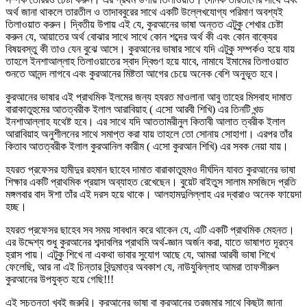
অর্থ জানা থাকলে তারতীল ও তাদাববুরের সাথে একটি উল্লেখযোগ্য পরিমাণ অবশ্যই
তিলাওয়াত করুন। দ্বিতীয় উপায় এই যে, কুরআনের ভাষা অন্তত এটুকু শেখার চেষ্টা
করুন যে, আয়াতের অর্থ বোঝার সাথে সাথে কোন শব্দের অর্থ কী এবং কোন বাক্যের
বিষয়বস্তু কী তাও যেন বুঝে আসে। কুরআনের ভাষার সাথে যদি এটুকু সম্পর্কও হয়ে যায়
তাহলে ইনশাআল্লাহ তিলাওয়াতের স্বাদ দ্বিগুণ হয়ে যাবে, নামাযে ইমামের তিলাওয়াত
শুনতে আনন্দ লাগবে এবং কুরআনের মিষ্টতা আগের চেয়ে অনেক বেশি অনুভূত হবে।
কুরআনের ভাষার এই প্রাথমিক ইলমের জন্য হযরত মাওলানা আবু তাহের মিসবাহ দামাত
বারাকাতুহুমের আতত্বরীক ইলাল আরাবিয়াহ ( এসো আরবী শিখি) এর তিনটি খন্ড
ইনশাআল্লাহ যথেষ্ট হবে। এর সাথে যদি আততামরীনুল কিতাবী আলাত ত্বরীক ইলাল
আরাবিয়াহ অনুশীলনের সাথে সমাপ্ত করা যায় তাহলে তো সোনায় সোহাগা। এরপর তাঁর
কিতাব আতত্বরীক ইলাল কুরআনিল কারীম ( এসো কুরআন শিখি) এর সবক নেয়া যায়।
হযরত প্রফেসর হামীদুর রহমান ছাহেব দামাত বারাকাতুহুমও দীর্ঘদিন যাবত কুরআনের ভাষা
শিক্ষার একটি প্রাথমিক প্রয়াস অব্যাহত রেখেছেন। বুয়েট বাইতুস সালাম মসজিদে প্রতি
মঙ্গলবার বাদ ঈশা তাঁর এই দরস হয়ে থাকে। আলহামদুলিল্লাহ এর দ্বারাও অনেক ফায়েদা
হচ্ছ।
হযরত প্রফেসর ছাহেব সব সময় সাবধান করে থাকেন যে, এটি একটি প্রাথমিক মেহনত।
এর উদ্দেশ্য শুধু কুরআনের শব্দাবলির প্রাথমি অর্থ-জ্ঞান অর্জন করা, যাতে ভাষাগত দূরত্ব
হ্রাস পায়। এটুকু শিখে না একথা ভাবার সুযোগ আছে যে, আমরা আরবী ভাষা শিখে
ফেলেছি, আর না এই চিন্তার বিন্দুমাত্র অবকাশ যে, নাউযুবিল্লাহ আমরা তাফসীরুল
কুরআনের উপযুক্ত হয়ে গেছি!!!
এই সচতনতা খুবই জরুরি। কুরআনের ভাষা বা কুরআনের তরজমার সাথে কিছুটা জানা