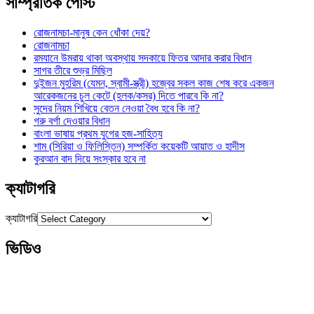
সাম্প্রতিক পোস্ট
রোজনামচা-মানুষ কেন ধোঁকা দেয়?
রোজনামচা
রমযানে উমরায় থাকা অবস্থায় সদকায়ে ফিতর আদার করার বিধান
সাগর তীরে শুভ্র মিছিল
দুইজন মুহরিম (যেমন, স্বামী-স্ত্রী) হজ্বের সকল কাজ শেষ করে একজন
আরেকজনের চুল কেটে (হলক/কসর) দিতে পারবে কি না?
সুদের নিয়ম শিখিয়ে বেতন নেওয়া বৈধ হবে কি না?
গরু বর্গা দেওয়ার বিধান
বাংলা ভাষায় প্রথম যুগের হজ-সাহিত্য
শাম (সিরিয়া ও ফিলিস্তিন) সম্পর্কিত কয়েকটি আয়াত ও হাদীস
কুরআন বাদ দিয়ে সংস্কার হবে না
ক্যাটাগরি
ক্যাটাগরি
ভিডিও