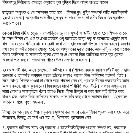
বিষয়বস্তু নির্বাচনের ক্ষেত্রে শ্রোতার বুঝ-বুদ্ধির দিকে লক্ষ্য রাখতে পারেন।
ছাত্রকে অনুগত ও মেধাসম্পন্ন হতে হবে। নিজের বুঝ-বুদ্ধি সম্পর্কে অতি আত্মবিশ্বাসী
হওয়া যাবে না। অন্যথায় তাফসীর ভুল বুঝতে পারে কিংবা তাফসীর বির রায়ের দুঃসাহস
করতে পারে।
কোনো বিষয় যদি ছাত্রের ধারণ-শক্তির তুলনায় সূক্ষè ও জটিল হয় তাহলে শিক্ষক তাকে
উপদেশ দিবেন যে, এই অংশের তরজমা শুধু বরকতের জন্য পড় বা আপাতত এটুকুই মনে
রাখ। এর চেয়ে গভীরে যাওয়ার চেষ্টা করো না। ছাত্রও এই উপদেশ মান্য করবে। এরপর
যখন সে তাফসীর বোঝার যোগ্য হবে, তা অধ্যয়নের দ্বারা হোক, জ্ঞান-বৃদ্ধির কারণে হোক
কিংবা আলিমগণের সাহচর্যের দ্বারা হোক তখন কোনো বিজ্ঞ আলিমের কাছে ব্যাখ্যাসহ
তরজমা পাঠ করবে। প্রাথমিক পাঠের উপর সমাপ্ত করবে না।
হযরত থানবী রাহ. আরো লেখেন, একইভাবে যারা (শিক্ষিত বয়স্ক ব্যক্তিবর্গ) উস্তাদ ছাড়া
তরজমা ও তাফসীর অধ্যয়ন করেন তাঁদের জন্যও অনেক বিজ্ঞ আলিমের পরামর্শ এটাই।
তবে যোগ্য শিক্ষক পাওয়া না গেলে তাঁরা পরামর্শ দেন যে, প্রথমে দীনের প্রয়োজনীয় জ্ঞান
অর্জন করবে, যাতে কুরআনের বিষয়বস্তুর সাথে পরিচিতি গড়ে উঠে। এরপর অধ্যয়নের
সময় কোথাও সামান্যতম খটকা হলেও নিজে নিজে চিন্তা না করে জায়গাটি চিন্হিত করে
রাখবে এবং কোনে বিজ্ঞ আলিমের সাক্ষাৎ পেলে তাঁর কাছ থেকে সমাধান নিবে। -ইমদাদুল
ফাতাওয়া খ:৪, পৃষ্ঠা: ৭৯-৮৫,
নিঃসন্দেহে আল্লাহ তা‘আলা কুরআন মুখস্থ করা ও তা থেকে শিক্ষা গ্রহণ করা সহজ করে
দিয়েছেন, কিন্তু এর অর্থ এই নয় যে, শিক্ষকের প্রয়োজন নেই।
৪. কুরআন মজীদের সাথে শুধু তরজমা ও তাফসীরভিত্তিক পরোক্ষ সম্পর্ক নয়, প্রত্যক্ষ
সম্পর্ক তৈরিরও চেষ্টা করুন। এর প্রথম উপায় তিলাওয়াত। দৈনিক তারতীলের সাথে এবং