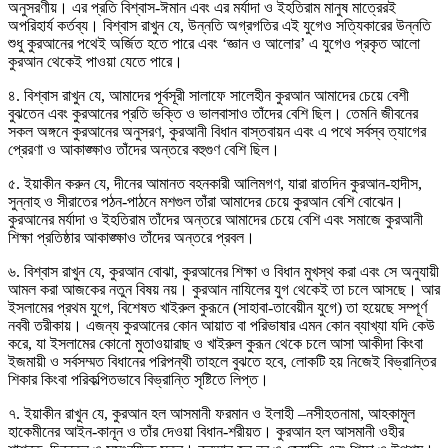
অনুসরণীয়। এর প্রতি বিশ্বাস-ঈমান এবং এর মর্যাদা ও ইহতিরাম মানুষ মাত্রেরই
অপরিহার্য কর্তব্য। বিশ্বাস রাখুন যে, উন্নতি অগ্রগতির এই যুগেও সত্যিকারের উন্নতি
শুধু কুরআনের পথেই অর্জিত হতে পারে এবং ‘জ্ঞান ও আলোর’ এ যুগেও প্রকৃত আলো
কুরআন থেকেই পাওয়া যেতে পারে।
৪. বিশ্বাস রাখুন যে, আমাদের পূর্বসূরী সালাফে সালেহীন কুরআন আমাদের চেয়ে বেশী
বুঝতেন এবং কুরআনের প্রতি ভক্তি ও ভালবাসাও তাঁদের বেশি ছিল। তেমনি জীবনের
সকল অঙ্গনে কুরআনের অনুসরণ, কুরআনী বিধান বাস্তবায়ন এবং এ পথে সর্বস্ব ত্যাগের
প্রেরণা ও আকাঙ্ক্ষাও তাঁদের অন্তরে বহুগুণ বেশি ছিল।
৫. ইয়াকীন করুন যে, দীনের আমানত বহনকারী আলিমগণ, যারা রাতদিন কুরআন-হাদীস,
সুন্নাহ ও সীরাতের পঠন-পাঠনে মশগুল তাঁরা আমাদের চেয়ে কুরআন বেশি বোঝেন।
কুরআনের মর্যাদা ও ইহতিরাম তাঁদের অন্তরে আমাদের চেয়ে বেশি এবং সমাজে কুরআনী
শিক্ষা প্রতিষ্ঠার আকাঙ্ক্ষাও তাঁদের অন্তরে প্রবল।
৬. বিশ্বাস রাখুন যে, কুরআন বোঝা, কুরআনের শিক্ষা ও বিধান মুখস্থ করা এবং সে অনুযায়ী
আমল করা আজকের নতুন বিষয় নয়। কুরআন নাযিলের যুগ থেকেই তা চলে আসছে। আর
ইসলামের প্রথম যুগে, বিশেষত খাইরুল কুরূনে (সাহাবা-তাবেয়ীন যুগে) তা হয়েছে সম্পূর্ণ
নববী তরীকায়। এজন্য কুরআনের কোন আয়াত বা পরিভাষার এমন কোন ব্যাখ্যা যদি কেউ
করে, যা ইসলামের কোনো মুতাওয়ারাছ ও খাইরুল কুরূন থেকে চলে আসা আকীদা কিংবা
ইজমায়ী ও সর্বসম্মত বিধানের পরিপন্থী তাহলে বুঝতে হবে, লোকটি হয় নিজেই বিভ্রান্তির
শিকার কিংবা পরিকল্পিতভাবে বিভ্রান্তি সৃষ্টিতে লিপ্ত।
৭. ইয়াকীন রাখুন যে, কুরআন হল আসমানী ফরমান ও ইলাহী –নসীহতনামা, আহকামুল
হাকেমীনের আইন-কানূন ও তাঁর দেওয়া বিধান-শরীয়ত। কুরআন হল আসমানী ওহীর