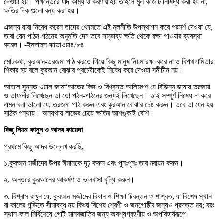
দেওয়া হয়। পক্ষান্তরে যদি কাম্য ও করণীয় হয় তাহলে মূল কাজটি নিষিদ্ধ করা হয় না,
ক্ষতির দিক গুলো বন্ধ করা হয়।
এজন্য যারা নিষেধ করেন তাদের খেদমতে এই মূলনীতি উপস্থাপন করে পরমর্শ দেওয়া যে,
তারা যেন পাঠন-পঠনের অনুমতি দেন তবে সম্ভাব্য ক্ষতি থেকে রক্ষা পাওয়ার ব্যবস্থা
করেন। -ইমদাদুল ফাতাওয়া৪/৮৪
মোটকথা, কুরআন-তরজমা পাঠ করতে গিয়ে কিছু মানুষ নিয়ম রক্ষা করে না ও বিপথগামিতার
শিকার হয় বলে কুরআন বোঝার প্রচেষ্টাকেই নিষেধ করে দেওয়া সমীচীন নয়।
আহলে সুন্নত ওয়াল জামা‘আতের বিজ্ঞ ও বিশ্বস্ত আলিমগণ যে বিভিন্ন ভাষায় তরজমা
ও তাফসীর লিখেছেন তা তো পঠন-পাঠনের জন্যই লিখেছেন। তাই সম্পূর্ণ নিষেধ না করে
এমন বলা ভালো যে, তরজমা পাঠ করুন এবং কুরআন বোঝার চেষ্ট করুন। তবে তা যেন হয়
সঠিক পন্থায়। অন্যথায় লাভের চেয়ে ক্ষতির আশঙ্কাই বেশি।
কিছু নিয়ম-কানুন ও আদব-কায়েদা
প্রথমে কিছু আদব উল্লেখ করছি,
১.কুরআন মজীদের উপর ঈমানকে দৃঢ় করুন এবং পুনঃপুনঃ তার নবায়ন করুন।
২. অন্তরে কুরআনের আকর্ষণ ও ভালবাসা বৃদ্ধি করুন।
৩. বিশ্বাস রাখুন যে, কুরআন মজীদের বিধান ও শিক্ষা চিরন্তন ও শাশ্বত, যা বিশেষ স্থান
বা কালের গন্ডিতে সীমাবদ্ধ নয় কিংবা বিশেষ শ্রেণী ও জনগোষ্ঠীর জন্যও প্রদত্ত নয়; বরং
স্থান-কাল নির্বিশেষে গোটা মানবজাতির জন্য অবশ্যগ্রহণীয় ও অপরিহার্যরূপে