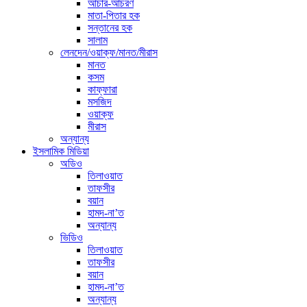
আচার-আচরণ
মাতা-পিতার হক
সন্তানের হক
সালাম
লেনদেন/ওয়াক্ফ/মানত/মীরাস
মানত
কসম
কাফ্ফারা
মসজিদ
ওয়াক্ফ
মীরাস
অন্যান্য
ইসলামিক মিডিয়া
অডিও
তিলাওয়াত
তাফসীর
বয়ান
হামদ-না’ত
অন্যান্য
ভিডিও
তিলাওয়াত
তাফসীর
বয়ান
হামদ-না’ত
অন্যান্য