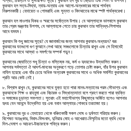
শাশ্বত, চিরন্তন ও সুসংরক্ষিত সূত্র। কুরআন হল নূর ও জ্যোতি এবং শিফা ও উপশম।
কুরআন হল সত্য-মিথ্যা, ন্যায়-অন্যায় এবং আলো-অন্ধকারের মাঝে পার্থক্য
নিরুপনকারী। হেদায়েত ও গোমরাহি এবং সুন্নত ও বিদআতের মাঝে স্পষ্ট পার্থক্যরেখা।
কুরআন হল মাওলার যিকর ও স্মরণের সর্বোত্তম উপায়। যে আল্লাহকে ভালবাসে কুরআন
তার প্রেম যন্ত্রণায় উপশম, যে আল্লাহকে পেতে চায় কুরআন তার সান্নিধ্য-পিপাসার
আবে যমযম।
কুরআন কি শুধু জ্ঞানের সূত্র? যে জ্ঞানার্জনের জন্য আপনার কুরআন-অধ্যয়ন? বরং
কুরআনের যতগুলো গুণ কুআনে লেখা আছে সবগুলোকে চিন্তায় রাখুন এবং সে হিসাবেই
কুরআনের সাথে আস্থা ও সমর্পণের সম্পর্ক গড়ুন।
কুরআনের জ্যোতিতে শুধু চিন্তা ও মস্তিষ্ক নয়, কর্ম ও হৃদয়কেও উদ্ভাসিত করুন।
আপনার সর্বসত্তা ঐ আদর্শ-মানবের অনুকরণে গড়ে তোলার চেষ্টা করুন, যাঁর উপর কুরআন
নাযিল হয়েছে এবং যাঁর চেয়ে অধিক অন্তরঙ্গ কুরআনের সাথে ও অধিক সমর্পিত কুরআনের
প্রতি আর কেউ নেই।
৮. বিশ্বাস রাখুন যে, কুরআনের সাথে যুক্ত হতে পারা মানব-সন্তানের পরম সৌভাগ্য এবং
কুরআনকে শিক্ষ ও রাহনুমা এবং বিচারক ও সিদ্ধান্তদাতা বলে গ্রহণ করতে পারা ব্যক্তি
ও সমাজের চূড়ান্ত সফলতা। সুতরাং এই মহাসৌভাগ্য কিছুমাত্র অর্জিত হলেও আপনার
হৃদয় যেন আনন্দে উদ্বেলিত হয় এবং যবান আল্লাহর শোকরে তরতাজা হয়।
৯. কুরআনের নূর ও হেদায়েত থেকে বঞ্চিতকারী সকল দোষ ও দুর্বলতা পরিহার করুন।
বিশেষত অহঙ্কার, বিবাদ-বিসংবাদ, দুনিয়ার মোহ ও আখেরাত-বিস্মৃতির মতো ব্যধি থেকে
দিল-দেমাগ ও আচরণ-উচ্চারণকে পবিত্র করুন।