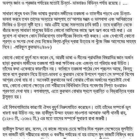
অবশ্য জ্ঞান ও প্রজ্ঞার পর্যায়ের মতোই চিন্তা- ভাবনারও বিভিন্ন পর্যায় রয়েছে। …
সাধারণ মানুষ যখন নিজ ভাষায় কুরআন মজীদের তরজমা ও তাফসীর পড়বে এবং চিন্তা-
ভাবনা করবে তখন তাদের অন্তরে আল্লাহ তা‘আলার মহত্ম ও ভালবাসা এবং আখিরাতের
ফিকির ও চিন্তা সৃষ্টি হবে। আর এটিই হচ্ছে সফলতার চাবি কাঠি। তবে ভ্রান্তি থেকে
বাঁচার জন্য সাধারণ মানুষের উচিত কোনো আলিমের কাছে অল্প অল্প করে পাঠ করা। এর
সুযোগ না থাকলে কোন নির্ভরযোগ্য তাফসীরের কিতাব পাঠ করবে। এবং যেখানেই কোনো
প্রশ্ন ও সংশয় দেখা দেয় নিজের বিদ্যা-বুদ্ধি দ্বারা উত্তর না খুঁজে বিজ্ঞ আলেমের সাহয্য
নিবে। -মারিফুল কুরআন২/৪৮৮)
কোনো কোনো বুযুর্গ মনে করেন যে, আরবী ভাষা ও দীনের প্রাথমিক বিষয়াদির জ্ঞান অর্জন
ছাড়া কুরআন মাজীদের তরজমা পাঠ করা ক্ষতিকর এবং এজন্য তা পরিহার করা উচিত।
তাঁদের কথা একেবারে কারণহীন নয়। বর্তমানে তরজমা পাঠের বেশ প্রচলন আছে, কিন্তু
যাকে বলে কুরআন নিয়ে চিন্তা-ভাবনা ও কুরআন থেকে উপদেশ গ্রহণ সে সম্পর্কে বিশেষ
আগ্রহ দেখা যায় না। অনেকটা কুরআনের অর্থ বোঝার গৌরব অর্জনের প্রচেষ্টাই দেখা
যায়, কোনো কোনো ক্ষেত্রে তো শরীয়তের বিধিবিধান নিয়ে গবেষণায় লিপ্ত হওয়ারও
প্রবণতা দেখা যায়। বলাবাহুল্য, এতে কুরআন বোঝার স্থলে ভ্রান্তি ও বিভ্রান্তির দ্বার
উন্মুক্ত হয়।
এই বিপথগামিতার কারণেই ঐসব বুযুর্গ নিরুৎসাহিত করেছেন। তাই তাঁদের সম্পর্কে ভুল
ধারণা করা উচিত নয়; বরং হাকীমুল উম্মত হযরত মাওলানা আশরাফ আলী থানবী রাহ,
(১২৮০ হি, -১৩৬২ হি.) এর মতে তাদের সম্পর্কে সুধারণা রাখা জরুরী।
হাকীমুল উম্মত রাহ. বলেন, যে কাজে লাভের চেয়ে ক্ষতির দিক প্রবল সেক্ষেত্রে মূলনীতি
হল কাজটি যদি শরীয়তের কাম্য ও করণীয় পর্যায়ের না হয় তাহলে মূল কাজটি নিষিদ্ধ করে