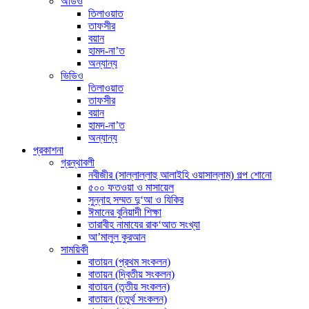
অডিও
তিলাওয়াত
তাফসীর
বয়ান
হামদ-না’ত
অন্যান্য
ভিডিও
তিলাওয়াত
তাফসীর
বয়ান
হামদ-না’ত
অন্যান্য
প্রকাশনা
গ্রন্থাবলী
নবীজীর (সাল্লাল্লাহু আলাইহি ওয়াসাল্লাম) গল্প শোনো
৫০০ ফতওয়া ও মাসায়েল
সুন্নাহ সম্মত দু‘আ ও যিকির
ঈমানের বুনিয়াদী শিক্ষা
তারাবীহ নামাযের রাক‘আত সংখ্যা
আ’মালুল কুরআন
সাময়িকী
বাতায়ন (প্রথম সংকলন)
বাতায়ন (দ্বিতীয় সংকলন)
বাতায়ন (তৃতীয় সংকলন)
বাতায়ন (চতুর্থ সংকলন)