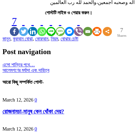
آله وصحبه أجمعين،والحمد لله رب العالمين
পোস্টটি লাইক ও শেয়ার করুন।
7
7
Shares
কানুন
,
কুরআন বোঝা
,
কোরআন
,
নিয়ম
,
বোঝার চেষ্টা
Post navigation
এসো শান্তির পথে…
আলেমগণের মর্যাদা এবং দায়িত্ব
আরো কিছু সম্পর্কিত পোস্ট-
March 12, 2026
0
রোজনামচা-মানুষ কেন ধোঁকা দেয়?
March 12, 2026
0