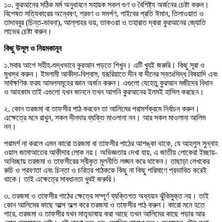
১০. কুরআনের সঠিক মর্ম অনুধাবনে সহায়ক সকল গুণ ও বৈশিষ্ট্য অর্জনের চেষ্টা করুন।
বিশেষত সত্যিকারের অন্বেষণ, শ্রবণ ও সমর্পণ, গাইবের প্রতি ঈমান, তিলাওয়াত ও
তাদাববুর (চিন্ত-ভাবনা), আল্লাহর ভয়, তাকওয়া ও তহারাত দ্বারা কুরআনের জ্যোতি
লাভের চেষ্টা করুন।
কিছু উসূল ও নিয়মকানূন
১.সবার আগে সহীহ-শুদ্ধভাবে কুরআন পড়তে শিখুন। এটি খুবই জরুরি। কিছু সূরা ও
মুখস্থ করুন। ইসলামী আকীদা-বিশ্বাস, যরূরিয়াতে দীন বা দীনের স্বতঃসিদ্ধ বিষয়াদি এবং
সার্বক্ষণিক ফরয আমলসমূহের জ্ঞান অর্জন করুন। এগুলো যেহেতু কুরআন মজীদের বিধান
ও আহকাম তাই এগুলো যখন জাননে তখন আপনি কুরআনের ইলমই হাসিল করছেন।
২. কোন তরজমা বা তাফসীর পাঠ করবেন তা আলিমের পরামর্শক্রমে নির্বাচন করুন।
এক্ষেত্রে মনে রাখুন, সকল দীনদার ব্যক্তি মাওলানা নন। আর সকল মাওলানা আলিম
নন।
পরামর্শ না করলে এমন কারো তরজমা বা তাফসীর পাঠের আশঙ্কা থাকে, যে আহলুস সুন্নাহ
ওয়াল জামাআতের আকীদার লোক নয়। অভিজ্ঞতায় দেখা যায়, এ জাতীয় লোকেরা ইচ্ছায়-
অনিচ্ছায় তরজমা ও তাফসীরের স্বীকৃত মূলনীতি লঙ্ঘন করে থাকেন। তাছাড়া লেখকের
রুচি ও প্রবণতা এবং চিন্তা ও চরিত্র পাঠককে কিছু না কিছু পরিমাণে প্রভাবিত করেই
থাকে। তাই এক্ষেত্রে সাবধানতা খুবই জরুরি।
৩. তরজমা ও তাফসীর পাঠের ক্ষেত্রে সম্পূর্ণ ব্যক্তিগত অধ্যয়ন ঝুঁকিমুক্ত নয়। তাই
কোন আলিমের কাছে আল্প অল্প করে তরজমা ও তাফসীর পাঠ করুন। কারো মনে হতে
পারে, তরজমা ও তাফসীর যখন মাতৃভাষায় করা আছে তখন আলিমের কাছে পড়ার আর