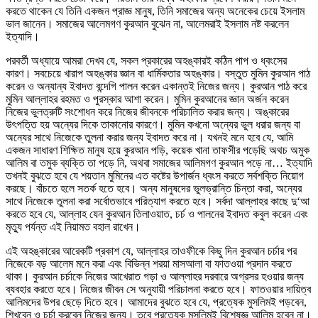
করতে থাকেন যে তিনি একজন প্রাজ্ঞ মানুষ, তিনি সমাজের অন্য অনেকের চেয়ে ইসলাম
ভাল জানেন। সমাজের আলেমগণ কুরআন বুঝেন না, আলেমরাই ইসলাম নষ্ট করলেন
ইত্যাদি।
পরবর্তী অধ্যায়ে আমরা দেখব যে, সকল প্রকারের অহঙ্কারই কঠিন পাপ ও ধ্বংসের
কারণ। সবচেয়ে খারাপ অহঙ্কার জ্ঞান বা ধার্মিকতার অহঙ্কার। বস্তুত মুমিন কুরআন পাঠ
করেন ও অন্যান্য ইবাদত বন্দেগি পালন করেন একান্তই নিজের জন্য। কুরআন পাঠ করে
মুমিন আল্লাহর রহমত ও পুরস্কার আশা করেন। মুমিন কুরআনের জ্ঞান অর্জন করেন
নিজের ভুলত্রুটি সংশোধন করে নিজের জীবনকে পরিচালিত করার জন্য। অঙ্কারের
উৎপত্তি হয় অন্যের দিকে তাকানোর কারণে। মুমিন কখনো অন্যের ভুল ধরার জন্য বা
অন্যের সাথে নিজেকে তুলনা করার জন্য ইবাদত করে না। যখনই মনে হবে যে, আমি
একজন সাধারণ শিক্ষিত মানুষ হয়ে কুরআন পড়ি, কয়েক খানা তাফসীর পড়েছি অথচ অমুক
আলিম বা তমুক ব্যক্তি তা পড়ে নি, অথবা সমাজের আলিমগণ কুরআন পড়ে না… ইত্যাদি
তখনই বুঝতে হবে যে শয়তান মুমিনের এত কষ্টের উপার্জন ধ্বংস করতে সর্বশক্তি নিয়োগ
করছে। বাঁচতে হলে সতর্ক হতে হবে। অন্য মানুষদের ভুলভ্রান্তি চিন্তা করা, অন্যের
সাথে নিজেকে তুলনা করা সর্বোতভাবে পরিত্যাগ করতে হবে। সর্বদা আল্লাহর কাছে দু‘আ
করতে হবে যে, আল্লাহ যেন কুরআন তিলাওয়াত, চর্চ ও পালনের ইবাদত কবুল করেন এবং
মৃত্যু পর্যন্ত এই নিয়ামত বহাল রাখেন।
এই অহঙ্কারের আরেকটি প্রকাশ যে, আল্লাহর তাওফীকে কিছু দিন কুরআন চর্চার পর
নিজেকে বড় আলেম মনে করা এবং বিভিন্ন শরয়া মাসআলা বা ফাতওয়া প্রদান করতে
থাকা। কুরআন চর্চাকে নিজের আখেরাত গড়া ও আল্লাহর দরবারে অগ্রসর হওয়ার জন্য
ব্যবহার করতে হবে। নিজের জীবন সে অনুযায়ী পরিচালনা করতে হবে। ফাতওয়ার দায়িত্ব
আলিমদের উপর ছেড়ে দিতে হবে। আমাদের বুঝতে হবে যে, প্রত্যেক মুসলিমই পড়বেন,
শিখবেন ও চর্চা করবেন নিজের জন্য। তবে প্রত্যেক মুসলিমই বিশেষজ্ঞ আলিম হবেন না।