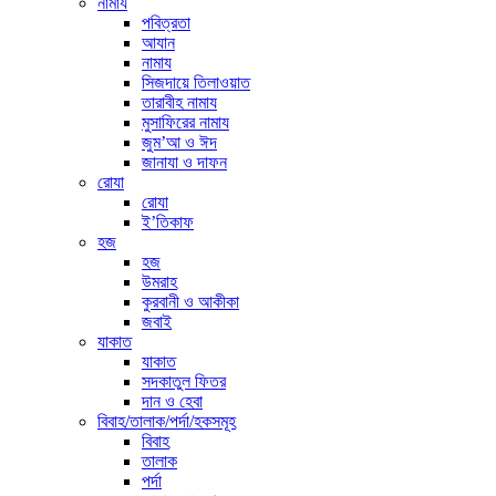
নামায
পবিত্রতা
আযান
নামায
সিজদায়ে তিলাওয়াত
তারাবীহ নামায
মুসাফিরের নামায
জুম’আ ও ঈদ
জানাযা ও দাফন
রোযা
রোযা
ই’তিকাফ
হজ
হজ
উমরাহ
কুরবানী ও আকীকা
জবাই
যাকাত
যাকাত
সদকাতুল ফিতর
দান ও হেবা
বিবাহ/তালাক/পর্দা/হকসমূহ
বিবাহ
তালাক
পর্দা