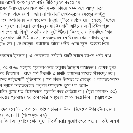
চনায় রেখেই তাতে গ্রহণ বর্জন নীতি গ্রহণ করতে হয়।
 উলামায়ে কেরামকে ধর্মান্ধ -ধর্ম বিষয়ে অজ্ঞ- বলে আখ্যা দিয়ে
কলস বাজে বেশি। জানি না প্রবাদটি লেখকদ্বয়ের ক্ষেত্রে কতটুকু
া অপ্রাধান্য অভিমতকেও শ্রদ্ধার দৃষ্টিতে দেখতে হয়। ক্ষেত্রে বিশেষে
াধান গ্রহণ করা হয়। লেখকদ্বয় যদি ইসলামী আইনের এ নীতিটিও গ্রহণ
শ পেত না; কিছুটা সহনীয় ভাব ফুটে উঠত। কিন্তু তারা বিষয়টিকে ‘ডাহা
অনুসন্ধানে যদি উঠে আসে, লেখকদ্বয়ের ধর্ম বিষয়ক জানা শোনার সূচক
পরই চড়াও হবে। লেখকদ্বয় ‘কথাটাকে আরো গভীর থেকে তুলে’ আনতে গিয়ে
জকের ইসলাম। এ কোরআনে সর্বমোট চারটি স্থানে ব্যাপক পর্দার কথা
০, ৩১ ও ৬০ সংখ্যার প্রবচনগুলোর অনুবাদ উল্লেখ করেছেন। লেখক যুগল
 করে দিয়েছেন। অথচ পর্দা বিধানটি এ চারটি আয়াতের মাঝেই সীমাবদ্ধ নয়।
নের শক্তিশালী সূতিকাগার। পর্দা বিধান উৎসারণের ক্ষেত্রে এ আয়াতগুলোকে
স্বার্থে আয়াতত্রয়ের অনুবাদ যথাক্রমে তুলে ধরা হলো-
চীন যুগের মত নিজেদেরকে প্রদর্শন করে বেড়িয়ো না। (সূরা আহযাব- ৩৩)
াওয়ার প্রয়োজন হয় তবে পর্দার অন্তরাল থেকে চেয়ে নিবে। (প্রাগুক্ত-
ারীদের বলে দিন, তারা যেন তাদের চাদর বা উড়না নিজেদের উপর টেনে নেয়।
া হবে না। (প্রাগুক্ত- ৫৯)
য় কিনা এ ব্যাপারে কোন সুহৃদ বিতর্ক করার সুযোগ পেতে পারেন। তাই আমরা