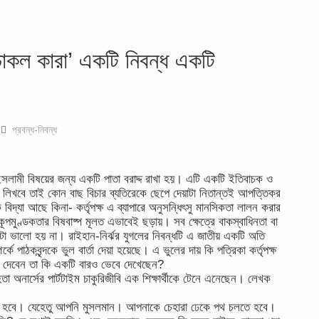
াকল কারা’ একটি নিবন্ধ একটি
প্রবন্ধ-নিবন্ধ
লামী বিষয়ের জন্য একটি পাতা বরাদ্দ রাখা হয়। এটি একটি ইতিবাচক ও
ই লিখবে তাই কোন বাছ বিচার ব্যতিরেকে ছেপে দেয়াটা নিতান্তই আপত্তিকর
দ্যা আছে কিনা- কর্তৃপক্ষ এ ব্যাপারে অনুসন্ধিৎসু মানসিকতা লালন করার
ূপমুণ্ডকতার বিষবাষ্প মূলত এভাবেই ছড়ায়। সব ক্ষেত্রে বাকস্বাধিনতা বা
কটা ভালো হয় না। রাইহান-নির্ঝর যুগলের নিবন্ধটি এ জাতীয় একটি অতি
্কে পাঠকবৃন্দকে ভুল বার্তা দেয়া হয়েছে। এ ভুলের দায় কি পত্রিকা কর্তৃপক্ষ
 দেবেন তা কি একটি বারও ভেবে দেখেছেন?
িতা অনার্সের পার্টটাইম চাকুরিজীবি এক শিক্ষার্থীকে টেনে এনেছেন। লেখক
হবে। যেহেতু আপনি মুসলমান। আপনাকে চেহারা ঢেকে পথ চলতে হবে।