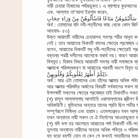
নারী চেহারা হিজাবের পর্যায়ভুক্ত। এ ব্যাপারে কুরআনের 
এক. আল্লাহ তা‘আলা ইরশাদ করেন,
ا سَأَلْتُمُوهُنَّ مَتَاعًا فَاسْأَلُوهُنَّ مِنْ وَرَاءِ حِجَابٍ
অর্থ : তোমাদের যদি নবী-পত্নীদের কাছ থেকে কোন জিন
আহযাব- ৫৩)
উক্ত আয়াতটি নারীদের চেহারাসহ সমগ্র শরীর আবৃত করা 
নেই। তবে আয়াতের বিধানটি কাদের ক্ষেত্রে প্রযোজ্য এ
বলেন, আয়াতের বিধানটি শুধু নবী-পত্নীদের ক্ষেত্রেই
বক্তব্য শরয়ী দলীলের আলোকে যথার্থ নয়। কারণ আয়াতটি
বিস্তৃত। হিজাব বিষয়ে আয়াতটি সমগ্র নারী সমাজকে ব্
আত্মাকে পরিশুদ্ধকরণ যা আয়াতের পরবর্তী অংশে বিবৃত হ
ذَلِكُمْ أَطْهَرُ لِقُلُوبِكُمْ وَقُلُوبِهِنَّ.
অর্থ : আর এটা তোমাদের এবং তাঁদের আত্মার অধিক পব
আর আত্মার পরিশুদ্ধি অর্জনের বিষয়টি সর্বকালের সকল 
উপলক্ষটি সকলের ক্ষেত্রে প্রযোজ্য তাই বিধানটিও সকল
(খ) রাসূল সাল্লাল্লাহু আলাইহি ওয়াসাল্লামের স্ত্রীগণ 
অধিকরিণী। মুমিনদের অন্তরে তাদের প্রতি ছিল গভীর মর
সম্পূর্ণরূপে নিষিদ্ধ এবং হারাম। এতদসত্ত্বেও যখন আল্লা
তখন অন্যান্য নারী সকল যে ঐ নির্দেশের আওতাভুক্ত 
(গ) যদি বলা হয় আলোচ্য আয়াতের পর্দা বিধানটি নবী-পত্
তুলনায় অন্যান্য নারীদের অন্তর অধিক পবিত্র ও পরি
যত বড়ো বুযুর্গই হোন না কেন সে কখনই সাহাবীদের সমত