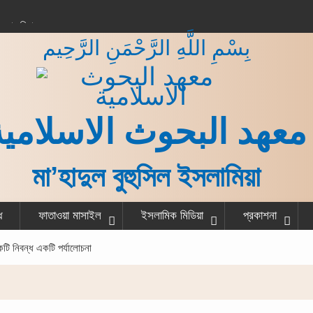
করার বিধান
بِسْمِ اللَّهِ الرَّحْمَنِ الرَّحِيم
 কাজ শেষ করে একজন
না?
গরু বর্গা দেওয়ার বিধান
ত ও হাদীস
معهد البحوث الاسلامية
মা’হাদুল বুহুসিল ইসলামিয়া
ধ
ফাতাওয়া মাসাইল
ইসলামিক মিডিয়া
প্রকাশনা
টি নিবন্ধ একটি পর্যালোচনা