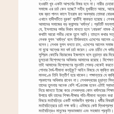
হওয়াটা খুব একটা আশ্চর্যের বিষয় হবে না। নারীর চেহারা 
সমাজে এর চর্চা কেন হচ্ছে? সহীহ বুখারীতে আছে, আয়ে
হজ ব্রত পালন কালে ইহরাম রত অবস্থায় তোমরা বোরক
এখানে হাদীসটিতে বুরকা’ শব্দটিই ব্যবহৃত হয়েছে। লেখ
আমাদের সমাজের বড় ক্যান্সার ‘ধর্মান্ধ’। প্রতিটি মহল্
যে, ইসলামের পর্দার বিধান মানতে হলে ‘বোরকা’ নামক
কথাটা আরো গভীর থেকে তুলে আনি। তাহলে কথার সত
লেখক যুগল ‘ধর্মান্ধ’ বলে তীর্যকভাবে এদেশের আলেম
বলেন। লেখক যুগল বলতে চান, এদেশের আলেম সমাজ ধর্মান
না বুঝে অন্ধের মত ধর্ম চর্চা করেন। এবং চর্চিত সে 
সুপ্রিম কোর্টের বিচারকের ইজলাসে বসে চূড়ান্ত রায় দি
চুলচেরা বিশ্লেষণের অধিকার আমাদের রয়েছে। বিশেষত ব
তাই আমাদের বিশ্লেষণের সূচনাটা শেকড় থেকেই করতে হ
শোনার দৈর্ঘ-সীমানা কতটুকু? আইন বিষয়ে যে ব্যক্তি রা
মানদণ্ডে তিনি উত্তীর্ণ হয়ে থাকেন। পক্ষান্তরে যে ব্
প্রকাশের অধিকার রাখেন না। লেখকদ্বয়ের চূড়ান্ত সিদ্
তাদের তুলনায় অনেক বেশি পণ্ডিতজ্ঞ হবেন এটাই স্ব
নিয়ে জানতে ইচ্ছে করে লেখকদ্বয় কোন ধর্মালয়ের শিক্ষা
উপায়ে যদি তাদের শিক্ষা-দীক্ষার গতি-সীমানা অনুমান 
বিষয়ে মতবৈচিত্র একটি সার্বজনীন ব্যাপার। ধর্মীয় বিষ
মতবৈচিত্রেরে চর্চা লক্ষ করি। এবিষয়ে কেউ দ্বিধাগ্রস্
মতবৈচিত্রও মানুষের স্বভাবজাত এবং সহজাত প্রকৃতি।