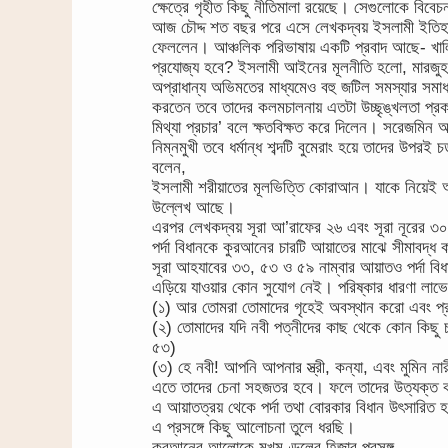
ক্ষেত্রে গৃহীত কিছু নীতিমালা রয়েছে। সেগুলোকে বিবে
আজ চৌদ্দ শত বছর পরে এসে লেখকদ্বয় ইসলামী ইতিহাসের
ফেললেন। আঞ্চলিক পরিভাষায় একটি প্রবাদ আছে- খালি 
প্রযোজ্য হবে? ইসলামী আইনের মূলনীতি হলো, মারজুহ তথ
অপ্রাধান্য অভিমতের মাধ্যমেও বহু জটিল সমস্যার সম
করতেন তবে তাদের কলমচালনায় এতটা উচ্ছৃঙ্খলতা প্রকা
মিথ্যা প্রচার’ বলে ক্ষতবিক্ষত করে দিলেন। সরেজমিন 
নিম্নমুখী তবে ধর্মান্ধ শব্দটি বুমেরাং হয়ে তাদের উ
বলেন,
ইসলামী শরীয়াতের মূলভিত্তি কোরাআন। যাকে নিয়েই আ
উল্লেখ আছে।
এরপর লেখকদ্বয় সূরা আ’রাফের ২৬ এবং সূরা নূরের ৩
পর্দা বিধানকে কুরআনের চারটি আয়াতের মাঝে সীমাবদ্ধ
সূরা আহযাবের ৩৩, ৫৩ ও ৫৯ নাম্বার আয়াতও পর্দা বিধা
এড়িয়ে যাওয়ার কোন সুযোগ নেই। পরিষ্কার ধারণা লাভের 
(১) আর তোমরা তোমাদের গৃহেই অবস্থান করো এবং প্রা
(২) তোমাদের যদি নবী পত্নীদের কাছ থেকে কোন কিছু চ
৫৩)
(৩) হে নবী! আপনি আপনার স্ত্রী, কন্যা, এবং মুমিন ন
এতে তাদের চেনা সহজতর হবে। ফলে তাদের উত্যক্ত কর
এ আয়াতত্রয় থেকে পর্দা তথা বোরকার বিধান উৎসারিত হ
এ প্রসঙ্গে কিছু আলোচনা তুলে ধরছি।
কুরআনের আলোকে মুখমণ্ডলের হিজাব প্রসঙ্গ