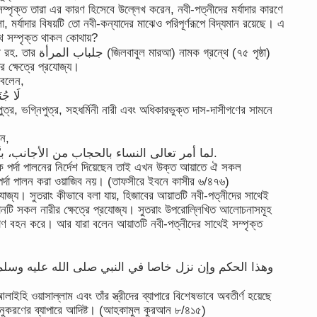
ম্পৃক্ত তারা এর কারণ হিসেবে উল্লেখ করেন, নবী-পত্নীদের মর্যাদার কারণে
মর্যাদার বিষয়টি তো নবী-কন্যাদের মাঝেও পরিপূর্ণরূপে বিদ্যমান রয়েছে। এ
থে সম্পৃক্ত থাকল কোথায়?
রন্থে (৭৫ পৃষ্ঠা)
 ক্ষেত্রে প্রযোজ্য।
 বলেন,
لَا جُنَ
ষ্পুত্র, ভগ্নিপুত্র, সহধর্মিনী নারী এবং অধিকারভুক্ত দাস-দাসীগণের সামনে
েন,
لما أمر تعالى النساء بالحجاب من الأجانب، بيَّن أن هؤلاء الأقارب لا يجب الاحتجاب منهم.
কে পর্দা পালনের নির্দেশ দিয়েছেন তাই এখন উক্ত আয়াতে ঐ সকল
 পর্দা পালন করা ওয়াজিব নয়। (তাফসীরে ইবনে কাসীর ৬/৪৭৬)
্রযোজ্য। সুতরাং কীভাবে বলা যায়, হিজাবের আয়াতটি নবী-পত্নীদের সাথেই
ধানটি সকল নারীর ক্ষেত্রে প্রযোজ্য। সুতরাং উপরোল্লিখিত আলোচনাসমূহ
প্রমাণ বহন করে। আর যারা বলেন আয়াতটি নবী-পত্নীদের সাথেই সম্পৃক্ত
وهذا الحكم وإن نزل خاصا في النبي صلى الله عليه وسلم 
লাইহি ওয়াসাল্লাম এবং তাঁর স্ত্রীদের ব্যাপারে বিশেষভাবে অবতীর্ণ হয়েছে
নুকরণের ব্যাপারে আদিষ্ট। (আহকামুল কুরআন ৮/৪১৫)