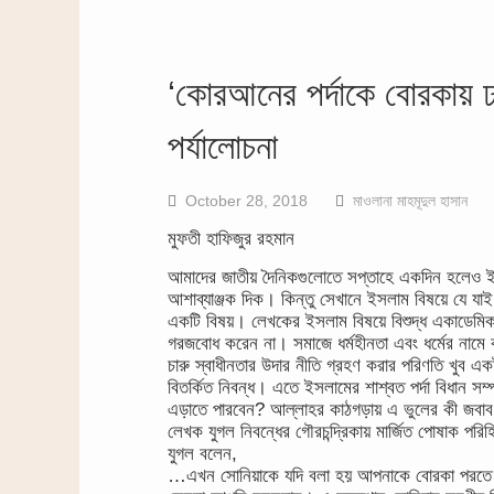
‘কোরআনের পর্দাকে বোরকায় ঢ
পর্যালোচনা
October 28, 2018
মাওলানা মাহমূদুল হাসান
মুফতী হাফিজুর রহমান
আমাদের জাতীয় দৈনিকগুলোতে সপ্তাহে একদিন হলেও ইস
আশাব্যাঞ্জক দিক। কিন্তু সেখানে ইসলাম বিষয়ে যে যা
একটি বিষয়। লেখকের ইসলাম বিষয়ে বিশুদ্ধ একাডেমিক বি
গরজবোধ করেন না। সমাজে ধর্মহীনতা এবং ধর্মের নামে ক
চারু স্বাধীনতার উদার নীতি গ্রহণ করার পরিণতি খুব এ
বিতর্কিত নিবন্ধ। এতে ইসলামের শাশ্বত পর্দা বিধান সম্পর
এড়াতে পারবেন? আল্লাহর কাঠগড়ায় এ ভুলের কী জবাব
লেখক যুগল নিবন্ধের গৌরচন্দ্রিকায় মার্জিত পোষাক পরিহ
যুগল বলেন,
…এখন সোনিয়াকে যদি বলা হয় আপনাকে বোরকা পরতে 