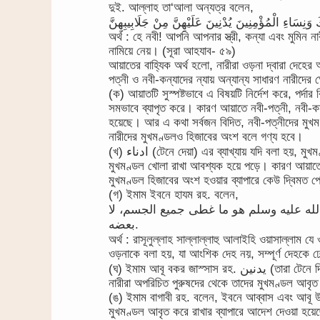
দুই. আল্লাহ তা‘আলা অন্যত্র বলেন,
تِكَ وَنِسَاءِ الْمُؤْمِنِينَ يُدْنِينَ عَلَيْهِنَّ مِنْ جَلَابِيبِهِنَّ
অর্থ : হে নবী! আপনি আপনার স্ত্রী, কন্যা এবং মুমিন 
নামিয়ে নেয়। (সূরা আহযাব- ৫৯)
আয়াতের বাহ্যিক অর্থ হলো, নারীরা ওড়না দ্বারা দেহের 
পত্নী ও নবী-কন্যাদের ন্যায় অন্যান্য সাধারণ নারীদের
(ক) আয়াতটি সুস্পষ্টভাবে এ বিষয়টি নির্দেশ করে, পর্দার
সমভাবে ব্যাপৃত করে। কারণ আয়াতে নবী-পত্নী, নবী-ক
হয়েছে। আর এ কথা সর্বজন বিদিত, নবী-পত্নীদের মুখমণ
নারীদের মুখমণ্ডলও হিজাবের অংশ বলে গণ্য হবে।
(খ) ادناء (টেনে দেয়া) এর ব্যাখ্যায় যদি বলা হয়, মুখমণ্ডল খোলা রাখা যাবে তাহলে নবী-পত্নী, নবী-কন্যাসহ সকল নারীদের
মুখমণ্ডল খোলা রাখা আবশ্যক হয়ে পড়ে। কারণ আয়াতের
মুখমণ্ডল হিজাবের অংশ হওয়ার ব্যাপারে কেউ দ্বিমত 
(গ) ইমাম ইবনে হাযম রহ. বলেন,
لله عليه وسلم هو ما غطى جميع الجسم، لا
بعضه.
অর্থ : রাসূলুল্লাহ সাল্লাল্লাহু আলাইহি ওয়াসাল্লাম যে ওড়না (جلباب) বিষয়ে আমাদের সম্বোধন করেছেন, আরবী 
ওড়নাকে বলা হয়, যা আংশিক দেহ নয়, সম্পূর্ণ দেহকে
(ঘ) ইমাম আবূ বকর জাস্সাস রহ. يدنين (তারা টেনে দিবে) এর ব্যাখ্যায় বলেন, উক্ত আয়াতটি এ কথার প্রমাণ বহন করে, যুবতী
নারীরা অপরিচিত পুরুষদের থেকে তাদের মুখমণ্ডল আবৃ
(ঙ) ইমাম বাগাবী রহ. বলেন, ইবনে আব্বাস এবং আবূ উবা
মুখমণ্ডল আবৃত করে রাখার ব্যাপারে আদেশ দেওয়া হয়েছ