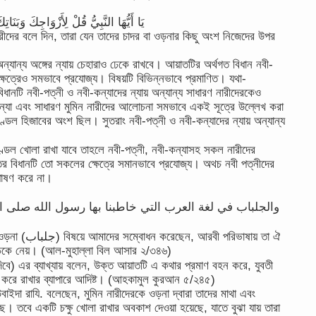
يَا أَيُّهَا النَّبِيُّ قُلْ لِأَزْوَاجِكَ وَبَنَا
নারীদের বলে দিন, তারা যেন তাদের চাদর বা ওড়নার কিছু অংশ নিজেদের উপর
অন্যান্য অঙ্গের ন্যায় চেহারাও ঢেকে রাখবে। আয়াতটির অর্থগত বিধান নবী-
 ক্ষেত্রেও সমভাবে প্রযোজ্য। বিষয়টি বিভিন্নভাবে প্রমাণিত। যথা-
 বিধানটি নবী-পত্নী ও নবী-কন্যাদের ন্যায় অন্যান্য সাধারণ নারীদেরকেও
ন্যা এবং সাধারণ মুমিন নারীদের আলোচনা সমভাবে একই সূত্রে উল্লেখ করা
্ডল হিজাবের অংশ ছিল। সুতরাং নবী-পত্নী ও নবী-কন্যাদের ন্যায় অন্যান্য
 বিধানটি তো সকলের ক্ষেত্রে সমানভাবে প্রযোজ্য। অথচ নবী পত্নীদের
পোষণ করে না।
والجلباب في لغة العرب التي خاطبنا بها رسول الله صلى ا
পরিভাষায় তা ঐ
 ঢেকে নেয়। (আল-মুহাল্লা বিল আসার ২/৩৪৬)
ত করে রাখার ব্যাপারে আদিষ্ট। (আহকামুল কুরআন ৫/২৪৫)
ইদা রাযি. বলেছেন, মুমিন নারীদেরকে ওড়না দ্বারা তাদের মাথা এবং
ে। তবে একটি চক্ষু খোলা রাখার অবকাশ দেওয়া হয়েছে, যাতে বুঝা যায় তারা