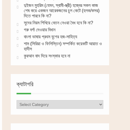
দুইজন মুহরিম (যেমন, স্বামী-স্ত্রী) হজ্বের সকল কাজ
শেষ করে একজন আরেকজনের চুল কেটে (হলক/কসর)
দিতে পারবে কি না?
সুদের নিয়ম শিখিয়ে বেতন নেওয়া বৈধ হবে কি না?
গরু বর্গা দেওয়ার বিধান
বাংলা ভাষায় প্রথম যুগের হজ-সাহিত্য
শাম (সিরিয়া ও ফিলিস্তিন) সম্পর্কিত কয়েকটি আয়াত ও
হাদীস
কুরআন বাদ দিয়ে সংস্কার হবে না
ক্যাটাগরি
ক্যাটাগরি