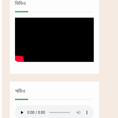
ভিডিও
অডিও