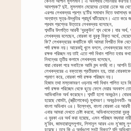
কেননা আপনি মুসলমান। এ অবস্থায় সোনিয়ার করণীয় ক
আবশ্যক? দুই. মুসলমান মেয়েদের চেহারা ঢেকে ঘর থে
এরপর লেখকদ্বয় প্রশ্ন দু’টির সমাধান দিতে যথাসাধ্
অন্যান্য সূত্র-উদ্ধৃতির প্রাচুর্য ঘটিয়েছেন। এতে করে
প্রথম প্রশ্নের উত্তরে লেখকদ্বয় বলেছেন,
শব্দটির উৎপত্তি আরবী ‘বুরকুউন’ শব্দ থেকে। যার অর্থ, অ
লেখকদ্বয় বলেছেন, বোরকা বা বুরকু বিকৃত অর্থে, মেয়েদে
কি? লেখকদ্বয়ের কথাটিকে যদি আমরা বিপরীত দিক থেকে
পর্দা রক্ষক নয়। আরেকটু খুলে বললে, লেখকদ্বয়ের মতে ব
রক্ষক পরিচ্ছদ নয় তাই এতে পর্দা বিধান পালিত হবার ক
নিবন্ধের তৃতীয় কলামে লেখকদ্বয় বলেছেন,
যারা বোরকা পরে সবাইকে আমি মন্দ বলছি না। আপনি ঢি
লেখকদ্বয়ের এ বক্তব্যে প্রতীয়মান হয়, তারা বোরকাকেও
প্রমাণ করে, বোরকা পর্দা রক্ষক পরিচ্ছদ নয়।
হিজাব তথা মস্তকাবরণ ওড়নায় পর্দা বিধান পালিত হবে ক
পর্দা রক্ষক পরিচ্ছেদ থেকে ছুড়ে ফেলে দেয়ার অবকাশ ত
আভিধানিক অর্থ করেছেন। শব্দটি হলো অবগুন্ঠন। বোরকার
হয়েছে ঘোমটা, (স্ত্রীলোকের) মুখাবরণ। অবগুন্ঠনবতী- 
বাংলা অভিধান ৩৪। উল্লেখ্য, বাংলা বোরকা এর আরবী
এবার আমরা দেখতে চেষ্টা করবো, অভিধানবেত্তারা বুরকু
এ বুরকা এর অর্থ করা হয়েছে, এমন পরিচ্ছদ যদ্দ্বারা ন
মু’রিব, জামহারাতুললুগাহ, লিসানুল আরব এবং মু’জামু 
হয়েছে। তবে কি এ অর্থগুলো সবই বিকৃত? যদি অভিধানের অ