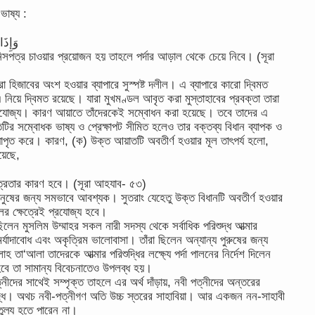
ভাষ্য :
وَإِذَ
িসপত্র চাওয়ার প্রয়োজন হয় তাহলে পর্দার আড়াল থেকে চেয়ে নিবে। (সূরা
হিজাবের অংশ হওয়ার ব্যাপারে সুস্পষ্ট দলীল। এ ব্যাপারে কারো দ্বিমত
 নিয়ে দ্বিমত রয়েছে। যারা মুখমণ্ডল আবৃত করা মুস্তাহাবের প্রবক্তা তারা
 প্রযোজ্য। কারণ আয়াতে তাঁদেরকেই সম্বোধন করা হয়েছে। তবে তাদের এ
র সম্বোধক ভাষ্য ও প্রেক্ষাপট সীমিত হলেও তার বক্তব্য বিধান ব্যাপক ও
যাপৃত করে। কারণ, (ক) উক্ত আয়াতটি অবতীর্ণ হওয়ার মূল তাৎপর্য হলো,
য়েছে,
িত্রতার কারণ হবে। (সূরা আহযাব- ৫৩)
মানুষের জন্য সমভাবে আবশ্যক। সুতরাং যেহেতু উক্ত বিধানটি অবতীর্ণ হওয়ার
ের ক্ষেত্রেই প্রযোজ্য হবে।
ছিলেন মুসলিম উম্মাহর সকল নারী সদস্য থেকে সর্বাধিক পরিশুদ্ধ আত্মার
্যাদাবোধ এবং অকৃত্রিম ভালোবাসা। তাঁরা ছিলেন অন্যান্য পুরুষের জন্য
হ তা‘আলা তাদেরকে আত্মার পরিশুদ্ধির লক্ষ্যে পর্দা পালনের নির্দেশ দিলেন
হবে তা সামান্য বিবেচনাতেও উপলব্ধ হয়।
নীদের সাথেই সম্পৃক্ত তাহলে এর অর্থ দাঁড়ায়, নবী পত্নীদের অন্তরের
শুদ্ধ। অথচ নবী-পত্নীগণ অতি উচ্চ স্তরের সাহাবিয়া। আর একজন নন-সাহাবী
ুল্য হতে পারেন না।