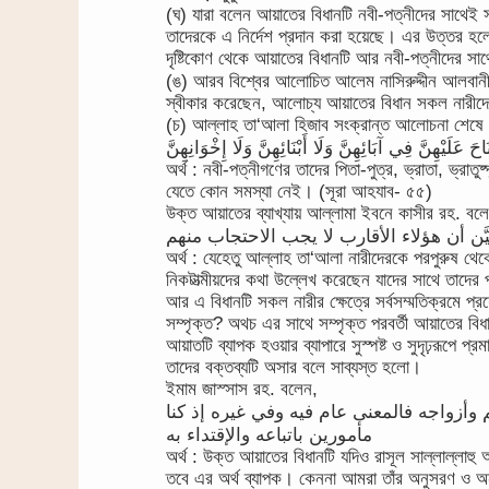
(ঘ) যারা বলেন আয়াতের বিধানটি নবী-পত্নীদের সাথেই স
তাদেরকে এ নির্দেশ প্রদান করা হয়েছে। এর উত্তর হলো, 
দৃষ্টিকোণ থেকে আয়াতের বিধানটি আর নবী-পত্নীদের সা
(ঙ) আরব বিশ্বের আলোচিত আলেম নাসিরুদ্দীন আলবানী রহ. তার جلباب المرأة (জিলবাবুল মারআ) নামক গ্
স্বীকার করেছেন, আলোচ্য আয়াতের বিধান সকল নারীদের
(চ) আল্লাহ তা‘আলা হিজাব সংক্রান্ত আলোচনা শেষে
احَ عَلَيْهِنَّ فِي آبَائِهِنَّ وَلَا أَبْنَائِهِنَّ وَلَا إِخْوَانِهِنَّ
অর্থ : নবী-পত্নীগণের তাদের পিতা-পুত্র, ভ্রাতা, ভ্রাতু
যেতে কোন সমস্যা নেই। (সূরা আহযাব- ৫৫)
উক্ত আয়াতের ব্যাখ্যায় আল্লামা ইবনে কাসীর রহ. বল
অর্থ : যেহেতু আল্লাহ তা‘আলা নারীদেরকে পরপুরুষ থে
নিকটাত্মীয়দের কথা উল্লেখ করেছেন যাদের সাথে তাদের
আর এ বিধানটি সকল নারীর ক্ষেত্রে সর্বসম্মতিক্রমে প
সম্পৃক্ত? অথচ এর সাথে সম্পৃক্ত পরবর্তী আয়াতের বি
আয়াতটি ব্যাপক হওয়ার ব্যাপারে সুস্পষ্ট ও সুদৃঢ়রূপে 
তাদের বক্তব্যটি অসার বলে সাব্যস্ত হলো।
ইমাম জাস্সাস রহ. বলেন,
وأزواجه فالمعنى عام فيه وفي غيره إذ كنا
مأمورين باتباعه والإقتداء به
অর্থ : উক্ত আয়াতের বিধানটি যদিও রাসূল সাল্লাল্লাহু আ
তবে এর অর্থ ব্যাপক। কেননা আমরা তাঁর অনুসরণ ও অ