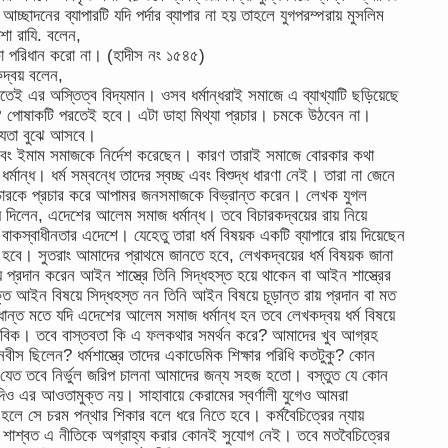
আচ্ছাদনের ব্যাপারটি যদি পর্দার ব্যাপার না হয় তাহলে যুগপরম্পরায় মুসলিম
শা রাযি. বলেন,
া পরিধান করো না। (হাদীস নং ১৫৪৫)
কদ্বয় বলেন,
লাতেই এর অস্তিত্ব বিদ্যমান। ওসব ধর্মান্ধরাই সমাজে এ ব্যাখ্যাটি ছড়িয়েছে
 ঐ পোষাকটি পরতেই হবে। এটা ডাহা মিথ্যা প্রচার। চমকে উঠবেন না।
্যতা বুঝে আসবে।
 এবং ইমাম সমাজকে নির্দেশ করেছেন। কারণ তারাই সমাজে বোরকার কথা
্ধ। ধর্ম সম্বন্ধে তাদের স্বচ্ছ এবং বিশুদ্ধ ধারণা নেই। তারা না জেনে
ধর্মাচারকে প্রচার করে আপামর জনসমাজকে বিভ্রান্ত করেন। লেখক যুগল
য়ে দিলেন, এদেশের আলেম সমাজ ধর্মান্ধ। তবে বিচারকদ্বয়ের রায় নিয়ে
াকস্বাধীনতার এদেশে। যেহেতু তারা ধর্ম বিষয়ক একটি ব্যাপারে রায় দিয়েছেন
বে। সুতরাং আমাদের প্রাথমে জানতে হবে, লেখকদ্বয়ের ধর্ম বিষয়ক জানা
য় প্রদান করেন আইন শাস্ত্রে তিনি সিদ্ধহস্ত হয়ে থাকেন বা আইন শাস্ত্রের
যক্তি আইন বিষয়ে সিদ্ধহস্ত নন তিনি আইন বিষয়ে চূড়ান্ত রায় প্রদান বা মত
ধান্ত মতে যদি এদেশের আলেম সমাজ ধর্মান্ধ হন তবে লেখকদ্বয় ধর্ম বিষয়ে
াভাবিক। তবে বাস্তবতা কি এ ফলকথার সমর্থন করে? আমাদের খুব আগ্রহ
নবীস ছিলেন? ধর্মশাস্ত্রে তাদের একাডেমিক শিক্ষার পরিধি কতটুকু? কোন
করা যেত তবে নির্ভুল জরিপ চালনা আমাদের জন্য সহজ হতো। বস্তুত যে কোন
য়াদিও এর আওতামুক্ত নয়। সাহাবায়ে কেরামের স্বর্ণালী যুগেও আমরা
থ হলে সে চরম পন্থার শিকার বলে ধরে নিতে হবে। কর্মবৈচিত্রের ন্যায়
 শাশ্বত এ নীতিকে অগ্রাহ্য করার কোনই সুযোগ নেই। তবে মতবৈচিত্রের