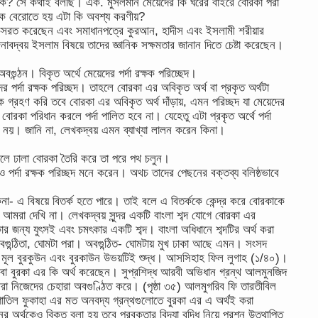
ি? সে কথাই বলছি। এক. মুসলমান মেয়েদের কি ঘরের বাইরে বোরকা পরা
কে বেরোতে হয় এটা কি অবশ্য করণীয়?
য কসরত করেছেন এবং সমাধানপত্রে কুরআন, হাদীস এবং ইসলামী শরীয়ার
 জনাবদ্বয় ইসলাম বিষয়ে তাদের জ্ঞানিক সক্ষমতার জানান দিতে চেষ্টা করেছেন।
বগুন্ঠন। বিকৃত অর্থে মেয়েদের পর্দা রক্ষক পরিচ্ছেদ।
র পর্দা রক্ষক পরিচ্ছদ। তাহলে বোরকা এর অবিকৃত অর্থ বা প্রকৃত অর্থটা
 গ্রহণ করি তবে বোরকা এর অবিকৃত অর্থ দাঁড়ায়, এমন পরিচ্ছদ যা মেয়েদের
োরকা পরিধান করলে পর্দা পালিত হবে না। যেহেতু এটা প্রকৃত অর্থে পর্দা
থা নয়। জানি না, লেখকদ্বয় এমন ব্যাখ্যা লালন করেন কিনা।
লে ঢালা বোরকা তৈরি করে তা পরে পথ চলুন।
 পর্দা রক্ষক পরিচ্ছদ মনে করেন। অথচ তাদের পেছনের বক্তব্য বলিষ্ঠভাবে
িনা- এ বিষয়ে বিতর্ক হতে পারে। তাই বলে এ বিতর্ককে কেন্দ্র করে বোরকাকে
ো আমরা দেখি না। লেখকদ্বয় সুন্দর একটি বাংলা শব্দ যোগে বোরকা এর
 জন্য যুৎসই এবং চমৎকার একটি শব্দ। বাংলা অধিধানে শব্দটির অর্থ করা
অবগুন্ঠিতা, ঘোমটা পরা। অবগুন্ঠিত- ঘোমটায় মুখ ঢাকা আছে এমন। সংসদ
 মূল বুরকুউন এবং বুরকাউন উভয়টিই শুদ্ধ। আসসিহাহ ফিল লুগাহ (১/৪০)।
 বা বুরকা এর কি অর্থ করেছেন। সুপ্রশিদ্ধ আরবী অভিধান গ্রন্থ আলমুনজিদ
ারীরা নিজেদের চেহারা অবগুণ্ঠিত করে। (পৃষ্ঠা ৩৫) আলমুগরিব ফি তারতীবিল
লুগাতিল ফুকাহা এর মত অনবদ্য গ্রন্থগুলোতে বুরকা এর এ অর্থই করা
র্থকেও বিকৃত বলা হয় তবে প্রবক্তার বিদ্যা বুদ্ধি নিয়ে প্রশ্ন উত্থাপিত