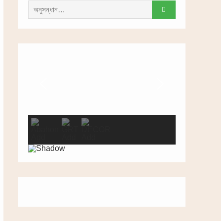
সন্ধান
করাঃ