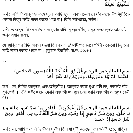
السَّمِيْعُ العَلِيْمُ
অর্থ : আমি ঐ আল্লাহর নামে সূচনা করছি ভূম-ল এবং নভোম-লে যাঁর নামের উপস্থিতিতে
কোনো কিছুই ক্ষতি সাধন করতে পারে না। তিনি সর্বশ্রোতা, সর্বজ্ঞ।
হাদীসের ভাষ্য : উসমান ইবনে আফ্ফান রাযি. সূত্রে বর্ণিত, রাসূল সাল্লাল্লাহু আলাইহি
ওয়াসাল্লাম বলেন,
যে ব্যক্তি প্রতিদিন সকাল সন্ধ্যা তিন বার এ দু‘আটি পাঠ করবে পৃথিবীর কোনো কিছু তার
ক্ষতি সাধন করতে পারবে না। (সুনানে তিরমিযী; হা.নং ৩৩৮৮)
২.
(سورة الاخلاص) بسم الله الرحمن الرحيم قُلْ هُوَ اللَّهُ أَحَدٌ. اللَّهُ
الصَّمَدُ. لَمْ يَلِدْ وَلَمْ يُولَدْ. وَلَمْ يَكُنْ لَهُ كُفُوًا أَحَدٌ.
অর্থ : বল, তিনিই আল্লাহ, এক-অদ্বিতীয়। আল্লাহ কারো মুখাপেক্ষী নন, সকলেই তাঁর
মুখাপেক্ষী। তিনি কাউকে জন্ম দেননি এবং তাঁকেও জন্ম দেয়া হয়নি এবং তাঁর সমতুল্য কেউ
নেই।
(سورة الفلق) بسم الله الرحمن الرحيم قُلْ أَعُوذُ بِرَبِّ الْفَلَقِ. مِنْ شَرِّ
مَا خَلَقَ. وَمِنْ شَرِّ غَاسِقٍ إِذَا وَقَبَ. وَمِنْ شَرِّ النَّفَّاثَاتِ فِي الْعُقَدِ. وَمِنْ
شَرِّ حَاسِدٍ إِذَا حَسَدَ.
অর্থ : বল, আমি শরণ নিচ্ছি ঊষার স্রষ্টার তিনি যা সৃষ্টি করেছেন তার অনিষ্ট হতে, রাত্রির