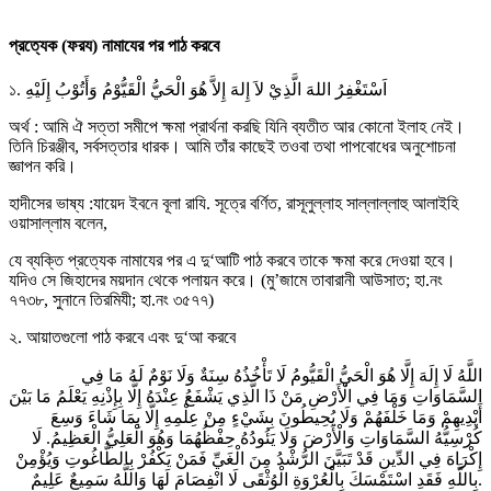
প্রত্যেক (ফরয) নামাযের পর পাঠ করবে
১. اَسْتَغْفِرُ اللهَ الَّذِيْ لاَ إِلهَ إِلاَّ هُوَ الْحَيُّ الْقَيُّوْمُ وَأَتُوْبُ إِلَيْهِ
অর্থ : আমি ঐ সত্তা সমীপে ক্ষমা প্রার্থনা করছি যিনি ব্যতীত আর কোনো ইলাহ নেই।
তিনি চিরঞ্জীব, সর্বসত্তার ধারক। আমি তাঁর কাছেই তওবা তথা পাপবোধের অনুশোচনা
জ্ঞাপন করি।
হাদীসের ভাষ্য :যায়েদ ইবনে বূলা রাযি. সূত্রে বর্ণিত, রাসূলুল্লাহ সাল্লাল্লাহু আলাইহি
ওয়াসাল্লাম বলেন,
যে ব্যক্তি প্রত্যেক নামাযের পর এ দু‘আটি পাঠ করবে তাকে ক্ষমা করে দেওয়া হবে।
যদিও সে জিহাদের ময়দান থেকে পলায়ন করে। (মু’জামে তাবারানী আউসাত; হা.নং
৭৭৩৮, সুনানে তিরমিযী; হা.নং ৩৫৭৭)
২. আয়াতগুলো পাঠ করবে এবং দু‘আ করবে
اللَّهُ لَا إِلَهَ إِلَّا هُوَ الْحَيُّ الْقَيُّومُ لَا تَأْخُذُهُ سِنَةٌ وَلَا نَوْمٌ لَهُ مَا فِي
السَّمَاوَاتِ وَمَا فِي الْأَرْضِ مَنْ ذَا الَّذِي يَشْفَعُ عِنْدَهُ إِلَّا بِإِذْنِهِ يَعْلَمُ مَا بَيْنَ
أَيْدِيهِمْ وَمَا خَلْفَهُمْ وَلَا يُحِيطُونَ بِشَيْءٍ مِنْ عِلْمِهِ إِلَّا بِمَا شَاءَ وَسِعَ
كُرْسِيُّهُ السَّمَاوَاتِ وَالْأَرْضَ وَلَا يَئُودُهُ حِفْظُهُمَا وَهُوَ الْعَلِيُّ الْعَظِيمُ. لَا
إِكْرَاهَ فِي الدِّينِ قَدْ تَبَيَّنَ الرُّشْدُ مِنَ الْغَيِّ فَمَنْ يَكْفُرْ بِالطَّاغُوتِ وَيُؤْمِنْ
بِاللَّهِ فَقَدِ اسْتَمْسَكَ بِالْعُرْوَةِ الْوُثْقَى لَا انْفِصَامَ لَهَا وَاللَّهُ سَمِيعٌ عَلِيمٌ.