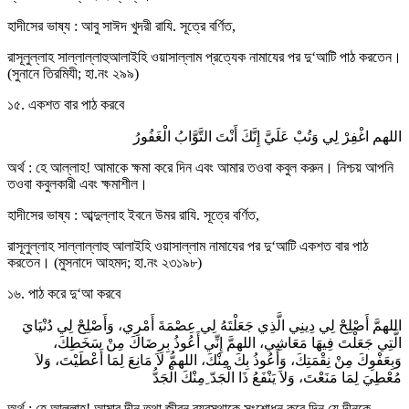
হাদীসের ভাষ্য : আবু সাঈদ খুদরী রাযি. সূত্রে বর্ণিত,
রাসূলুল্লাহ সাল্লাল্লাহুআলাইহি ওয়াসাল্লাম প্রত্যেক নামাযের পর দু‘আটি পাঠ করতেন।
(সুনানে তিরমিযী; হা.নং ২৯৯)
১৫. একশত বার পাঠ করবে
اللهم اغْفِرْ لِي وَتُبْ عَلَيَّ إِنَّكَ أَنْتَ التَّوَّابُ الْغَفُورُ
অর্থ : হে আল্লাহ! আমাকে ক্ষমা করে দিন এবং আমার তওবা কবুল করুন। নিশ্চয় আপনি
তওবা কবুলকারী এবং ক্ষমাশীল।
হাদীসের ভাষ্য : আব্দুল্লাহ ইবনে উমর রাযি. সূত্রে বর্ণিত,
রাসূলুল্লাহ সাল্লাল্লাহু আলাইহি ওয়াসাল্লাম নামাযের পর দু‘আটি একশত বার পাঠ
করতেন। (মুসনাদে আহমদ; হা.নং ২৩১৯৮)
১৬. পাঠ করে দু‘আ করবে
اللهمَّ أَصْلِحْ لِي دِينِي الَّذِي جَعَلْتَهُ لِي عِصْمَةَ أَمْرِي، وَأَصْلِحْ لِي دُنْيَايَ
الَّتِي جَعَلْتَ فِيهَا مَعَاشِي، اللهمَّ إِنِّي أَعُوذُ بِرِضَاكَ مِنْ سَخَطِكَ،
وَبِعَفْوِكَ مِنْ نِقْمَتِكَ، وَأَعُوذُ بِكَ مِنْكَ، اللهمُّ لاَ مَانِعَ لِمَا أَعْطَيْتَ، وَلاَ
مُعْطِيَ لِمَا مَنَعْتَ، وَلاَ يَنْفَعُ ذَا الْجَدّ ِمِنْكَ الْجَدُّ
অর্থ : হে আল্লাহ! আমার দীন তথা জীবন ব্যবস্থাকে সংশোধন করে দিন যে দীনকে