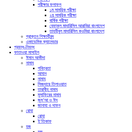
পরীক্ষার ফলাফল
১ম সাময়িক পরীক্ষা
২য় সাময়িক পরীক্ষা
বার্ষিক পরীক্ষা
বেফাকুল মাদারিসিল আরাবিয়া বাংলাদেশ
তাহযীবুল মাদারিসিল কওমিয়া বাংলাদেশ
প্রাক্তন শিক্ষার্থীবৃন্দ
একাডেমিক ক্যালেন্ডার
প্রবন্ধ-নিবন্ধ
ফাতাওয়া মাসাইল
ঈমান আকীদা
নামায
পবিত্রতা
আযান
নামায
সিজদায়ে তিলাওয়াত
তারাবীহ নামায
মুসাফিরের নামায
জুম’আ ও ঈদ
জানাযা ও দাফন
রোযা
রোযা
ই’তিকাফ
হজ
হজ