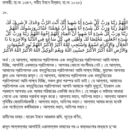
নাসায়ী; হা.নং ১৩৪৭, সহীহ ইবনে হিব্বান; হা.নং ১০২৮)
১৮.
اللَّهُمَّ رَبَّنَا وَرَبَّ كُلِّ شَىْءٍ أَنَا شَهِيدٌ أَنَّكَ أَنْتَ الرَّبُّ وَحْدَكَ لاَ شَرِيكَ لَكَ
اللَّهُمَّ رَبَّنَا وَرَبَّ كُلِّ شَىْءٍ أَنَا شَهِيدٌ أَنَّ مُحَمَّدًا عَبْدُكَ وَرَسُولُكَ اللَّهُمَّ
رَبَّنَا وَرَبَّ كُلِّ شَىْءٍ أَنَا شَهِيدٌ أَنَّ الْعِبَادَ كُلَّهُمْ إِخْوَةٌ اللَّهُمَّ رَبَّنَا وَرَبَّ كُلِّ
شَىْءٍ اجْعَلْنِى مُخْلِصًا لَكَ وَأَهْلِى فِى كُلِّ سَاعَةٍ فِى الدُّنْيَا وَالآخِرَةِ يَا ذَا
الْجَلاَلِ وَالإِكْرَامِ اسْمَعْ وَاسْتَجِبِ اللَّهُ أَكْبَرُ الأَكْبَرُ اللَّهُمَّ نُورَ السَّمَوَاتِ
وَالأَرْضِ اللَّهُ أَكْبَرُ الأَكْبَرُ حَسْبِىَ اللَّهُ وَنِعْمَ الْوَكِيلُ اللَّهُ الأَكْبَرُ اللَّهُ الأَكْبَرُ
অর্থ : হে আল্লাহ, আমাদের প্রতিপালক এবং বস্তুনিচয়ের প্রতিপালক! আমি সাক্ষ্য
দিচ্ছি, আপনিই একমাত্র প্রতিপালক। আপনার কোনো অংশীদার নেই। হে আল্লাহ,
আমাদের প্রতিপালক এবং বস্তুনিচয়ের প্রতিপালক! আমি সাক্ষ্য দিচ্ছি, মুহাম্মদ আপনার
বান্দা এবং আপনার রাসূল। হে আল্লাহ, আমাদের প্রতিপালক এবং বস্তুনিচয়ের
প্রতিপালক! আমি সাক্ষ্য দিচ্ছি, সকল বান্দা পরস্পর ভাই ভাই। হে আল্লাহ, আমাদের
প্রতিপালক এবং বস্তুনিচয়ের প্রতিপালক! আপনি আমাকে প্রতি মুহূর্তে, ইহকাল এবং
পরকালে আপনার এবং আমার পরিবারের একনিষ্ঠ করে দিন। হে মহত্ত্ব ও মর্যাদার আধার!
শোনো এবং আমার প্রার্থনা কবুল করো। আল্লাহ মহান, অতিশয় মহান। আল্লাহ আকাশ
পৃথিবীর জ্যোতির্ময়কারী। আল্লাহ মহান, অতিশয় মহান। আল্লাহ আমার জন্য যথেষ্ট
এবং সর্বোত্তম কর্মবিধায়ক। আল্লাহ মহান, অতিশয় মহান।
হাদীসের ভাষ্য : যায়েদ ইবনে আরকাম রাযি. সূত্রে বর্ণিত,
রাসূল সাল্লাল্লাহু আলাইহি ওয়াসাল্লাম নামাযের পর এ বাক্যগুলোর মাধ্যমে দু‘আ