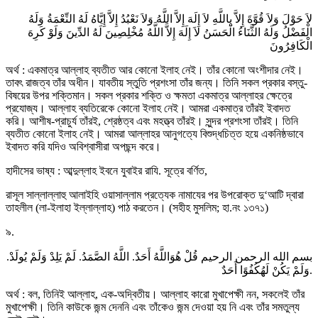
لاَ حَوْلَ وَلاَ قُوَّةَ إِلاَّ بِاللَّهِ لاَ إِلَهَ إِلاَّ اللَّهُ وَلاَ نَعْبُدُ إِلاَّ إِيَّاهُ لَهُ النِّعْمَةُ وَلَهُ
الْفَضْلُ وَلَهُ الثَّنَاءُ الْحَسَنُ لاَ إِلَهَ إِلاَّ اللَّهُ مُخْلِصِينَ لَهُ الدِّينَ وَلَوْ كَرِهَ
الْكَافِرُونَ
অর্থ : একমাত্র আল্লাহ ব্যতীত আর কোনো ইলাহ নেই। তাঁর কোনো অংশীদার নেই।
তাবৎ রাজত্ব তাঁর অধীন। যাবতীয় স্তুতি প্রশংসা তাঁর জন্য। তিনি সকল প্রকার বস্তু-
বিষয়ের উপর শক্তিমান। সকল প্রকার শক্তি ও ক্ষমতা একমাত্র আল্লাহর ক্ষেত্রে
প্রযোজ্য। আল্লাহ ব্যতিরেকে কোনো ইলাহ নেই। আমরা একমাত্র তাঁরই ইবাদত
করি। আশীষ-প্রাচুর্য তাঁরই, শ্রেষ্ঠত্ব এবং মহত্ত্ব তাঁরই। সুন্দর প্রশংসা তাঁরই। তিনি
ব্যতীত কোনো ইলাহ নেই। আমরা আল্লাহর আনুগত্যে বিশুদ্ধচিত্ত হয়ে একনিষ্ঠভাবে
ইবাদত করি যদিও অবিশ্বাসীরা অপছন্দ করে।
হাদীসের ভাষ্য : আব্দুল্লাহ ইবনে যুবাইর রাযি. সূত্রে বর্ণিত,
রাসূল সাল্লাল্লাহু আলাইহি ওয়াসাল্লাম প্রত্যেক নামাযের পর উপরোক্ত দু‘আটি দ্বারা
তাহলীল (লা-ইলাহা ইল্লাল্লাহ) পাঠ করতেন। (সহীহ মুসলিম; হা.নং ১৩৭১)
৯.
بسم الله الرحمن الرحيم قُلْ هُوَاللَّهُ أَحَدٌ. اللَّهُ الصَّمَدُ. لَمْ يَلِدْ وَلَمْ يُولَدْ.
وَلَمْ يَكُنْ لَهُكُفُوًا أَحَدٌ.
অর্থ : বল, তিনিই আল্লাহ, এক-অদ্বিতীয়। আল্লাহ কারো মুখাপেক্ষী নন, সকলেই তাঁর
মুখাপেক্ষী। তিনি কাউকে জন্ম দেননি এবং তাঁকেও জন্ম দেওয়া হয় নি এবং তাঁর সমতুল্য