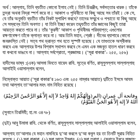
অর্থ : আল্লাহ, তিনি ব্যতীত কোনো ইলাহ নেই। তিনি চিরঞ্জীব, সর্বসত্তার ধারক। তাঁকে
তন্দ্রা অথবা নিদ্রা স্পর্শ করে না। আকাশ ও পৃথিবীতে যা কিছু আছে সব তাঁরই। কে সে,
যে তাঁর অনুমতি ব্যতীত তাঁর নিকট সুপারিশ করবে? তাদের সম্মুখে ও পশ্চাতে যা কিছু আছে
সে সম্বন্ধে তিনি অবগত। যা তিনি ইচ্ছা করেন তদ্ব্যতীত তাঁর জ্ঞানের কিছুই তারা
আয়ত্ত করতে পারে না। তাঁর ‘কুরসী’ আকাশ ও পৃথিবীময় পরিব্যাপ্ত; এগুলোর
রক্ষণাবেক্ষণ তাঁকে ক্লান্ত করে না। আর তিনি মহান, শ্রেষ্ঠ। দীনের ব্যাপারে কোনো
জবরদস্তি নেই। সত্য পথ ভ্রান্ত পথ হতে সুস্পষ্ট হয়েছে। যে তাগুতকে অস্বীকার
করবে এবং আল্লাহর উপর বিশ্বাস স্থাপন করবে সে এমন এক মজবুত হাতল ধারণ করবে
যা কখনো ভাঙবে না। আল্লাহ সর্বশ্রোতা, প্রজ্ঞাময়। (‘সূরা বাকারা’- ২৫৫, ২৫৬)
হাদীসের ভাষ্য :(এক) আসমা বিনতে যায়েদ রাযি. সূত্রে বর্ণিত, রাসূলুলল্লাহ সাল্লাল্লাহু
আলাইহি ওয়াসাল্লাম বলেন,
নিম্নোক্ত আয়াত (‘সূরা বাকারা’র ১৬৩ এবং ২৫৫ নাম্বার আয়াত) দুটিতে ইসমে আযম
তথা আল্লাহ তা‘আলার মহৎ নাম নিহিত রয়েছে।
(وَإِلَهُكُمْ إِلهٌ وَّاحِدٌ لاَ إِلهَ إِلاَّ هُوَ الرَّحْمنُ الرَّحِيْمُ) وفاتحة آل عمران (الم
اَللهُ لاَ إِلهَ إِلاَّ هُوَ الْحَيُّ الْقَيُّوْمُ)
(সুনানে তিরমিযী; হা.নং ৩৪৭৮)
(দুই) আবু উমামা রাযি. থেকে বর্ণিত, রাসূলুল্লাহ সাল্লাল্লাহু আলাইহি ওয়াসাল্লাম বলেন,
আল্লাহ তা‘আলার যে মহান নামনিয়ে দু‘আ করলে দু‘আ কবুল হয় তা তিনটি সূরায় নিহিত
রয়েছে। (১) সূরা বাকারা, (২) সূরা আলে ইমরান, (৩) সূরা ত্বাহা। (সুনানে ইবনে মাজাহ;