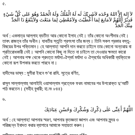
৫.
لاَ إِلهَ إِلاَّ اللهُ وَحْدَه لاَشَرِيْكَ لَه لَهُ الْمُلْكُ وَلَهُ الْحَمْدُ وَهُوَ عَلى كُلِّ شَيْءٍ
قَدِيْرٌ اَللّهُمَّ لاَمَانِعَ لِمَا أَعْطَيْتَ وَلاَمُعْطِيَ لِمَا مَنَعْتَ وَلاَيَنْفَعُ ذَا الْجَدِّ
مِنْكَ الْجَدُّ
অর্থ : একমাত্র আল্লাহ ব্যতীত আর কোনো ইলাহ নেই। তাঁর কোনো অংশীদার নেই।
তাবৎ রাজত্ব তাঁর অধীন। যাবতীয় স্তুতি প্রশংসা তাঁর জন্য। তিনি সকল প্রকার বস্তু-
বিষয়ের উপর শক্তিমান। হে আল্লাহ! আপনি দান করতে চাইলে তার কোনো অন্তরায় বা
প্রতিরোধকারী নেই। আপনি কোনো কিছু না দিতে না চাইলে তা দেওয়ার ক্ষমতা কারো
নেই। আপনার পক্ষ থেকে প্রদত্ত মর্যাদা-ঐশ্বর্য মর্যাদা ও ঐশ্বর্যের অধিকারী ব্যক্তিকে
কোনো রূপ উপকার করতে পারবে না।
হাদীসের ভাষ্য : মুগীরা ইবনে শু’বা রাযি. সূত্রে বর্ণিত,
রাসূল সাল্লাল্লাহু আলাইহি ওয়াসাল্লাম প্রত্যেক ফরয নামাযের পর উপরোক্ত দু‘আটি
পাঠ করতেন। (সহীহ বুখারী; হা.নং ৮৪৪)
৬.
اللَّهُمَّ أَعِنِّى عَلَى ذِكْرِكَ وَشُكْرِكَ وَحُسْنِ عِبَادَتِكَ
অর্থ : হে আল্লাহ! আপনার স্মরণ, আপনার কৃতজ্ঞতা জ্ঞাপন এবং আপনার সুন্দর ও
পরিচ্ছন্ন ইবাদত করার ব্যাপারে আমাকে সহায়তা করুন।