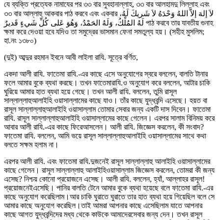
যে ব্যক্তি প্রত্যেক নামাযের পর ৩৩ বার সুবহানাল্লাহ, ৩৩ বার আলহামদু লিল্লাহ এবং
৩৩ বার আল্লাহু আকবার পাঠ করবে এবং একবার لاَ إلهَ إلاَّ اللهُ وَحْدَهُ لاَ شَريكَ لَهُ،
لَهُ المُلْكُ، وَلَهُ الحَمْدُ، وَهُوَ عَلى كُلِّ شَيءٍ قَديرٌ পাঠ করবে তার যাবতীয় গুনাহ
ক্ষমা করে দেওয়া হবে যদিও তা সমুদ্রের ভাসমান ফেনা সমতুল্য হয়। (সহীহ মুসলিম;
হা.নং ১৩৮০)
(দুই) আব্দুর রহমান ইবনে আবী লাইলা রাযি. সূত্রে বর্ণিত,
একদা আলী রাযি. ফাতেমা রাযি.-এর কাছে এসে অনুযোগের স্বরে বললেন, বালতি টানার
ফলে আমার বুকে ব্যথা করছে। তখন ফাতেমারাযি.ও অনুযোগ করে বললেন, আটার চাকি
ঘুরিয়ে আমার হাত ব্যথা হয়ে গেছে। তখন আলী রাযি. বললেন, তুমি রাসূল
সাল্লাল্লাহুআলাইহি ওয়াসাল্লামের কাছে যাও। তাঁর কাছে যুদ্ধবন্দি এসেছে। হয়ত বা
রাসূল সাল্লাল্লাহুআলাইহি ওয়াসাল্লাম তোমার সেবার জন্য একটি দাস দিবেন। ফাতেমা
রাযি. রাসূল সাল্লাল্লাহুআলাইহি ওয়াসাল্লামের কাছে গেলেন। এরপর সালাম বিনিময় করে
আবার আলী রাযি.-এর কাছে ফিরেআসলেন। আলী রাযি. জিজ্ঞেস করলেন, কী সংবাদ?
ফাতেমা রাযি. বললেন, আমি ভয়ে রাসূল সাল্লাল্লাহুআলাইহি ওয়াসাল্লামের সাথে কথা
বলতে সক্ষম হলাম না।
এরপর আলী রাযি. এবং ফাতেমা রাযি.দুজনেই রাসূল সাল্লাল্লাহু আলাইহি ওয়াসাল্লামের
কাছে গেলেন। রাসূল সাল্লাল্লাহু আলাইহিওয়াসাল্লাম জিজ্ঞেস করলেন, তোমরা কী জন্য
এসেছ? নিশ্চয় কোনো প্রয়োজনে এসেছ। আলী রাযি. বললেন, হ্যাঁ, আল্লাহর রাসূল!
প্রয়োজনেইএসেছি। পানির বালতি টেনে আমার বুকে ব্যথা হয়েছে বলে ফাতেমা রাযি.-এর
কাছে অনুযোগ করেছিলাম।আর চাকি ঘুরাতে ঘুরাতে তার হাত ব্যথা হয়ে গিয়েছিল বলে সে
আমার কাছে অনুযোগ করেছিল।তাই আমরা আপনার কাছে এসেছিলাম যাতে আপনার
কাছে আগত যুদ্ধবন্দিদের মধ্য থেকে কাউকে আমাদেরসেবার জন্য দেন। তখন রাসূল