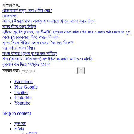
সাম্প্রতিক...
রোজনামচা-মানুষ কেন ধোঁকা দেয়?
রোজনামচা
রমযানে উমরায় থাকা অবস্থায় সদকায়ে ফিতর আদার করার বিধান
সাগর তীরে শুভ্র মিছিল
দুইজন মুহরিম (যেমন, স্বামী-স্ত্রী) হজ্বের সকল কাজ শেষ করে একজন আরেকজনের চুল
কেটে (হলক/কসর) দিতে পারবে কি না?
সুদের নিয়ম শিখিয়ে বেতন নেওয়া বৈধ হবে কি না?
গরু বর্গা দেওয়ার বিধান
বাংলা ভাষায় প্রথম যুগের হজ-সাহিত্য
শাম (সিরিয়া ও ফিলিস্তিন) সম্পর্কিত কয়েকটি আয়াত ও হাদীস
কুরআন বাদ দিয়ে সংস্কার হবে না
সন্ধান করাঃ
Facebook
Plus Google
Twitter
Linkdhin
Youtube
Skip to content
মূলপাতা
মা’হাদ