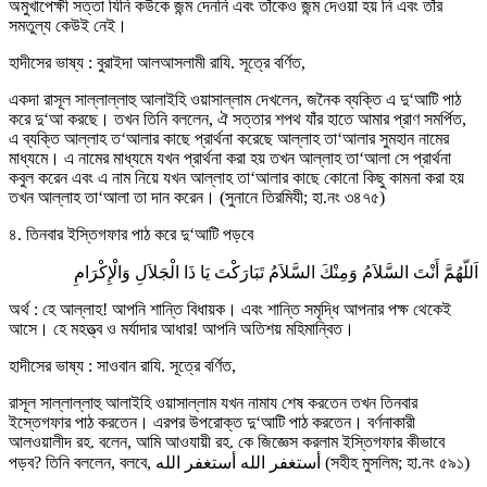
অমুখাপেক্ষী সত্তা যিনি কউকে জন্ম দেননি এবং তাঁকেও জন্ম দেওয়া হয় নি এবং তাঁর
সমতুল্য কেউই নেই।
হাদীসের ভাষ্য : বুরাইদা আলআসলামী রাযি. সূত্রে বর্ণিত,
একদা রাসূল সাল্লাল্লাহু আলাইহি ওয়াসাল্লাম দেখলেন, জনৈক ব্যক্তি এ দু‘আটি পাঠ
করে দু‘আ করছে। তখন তিনি বললেন, ঐ সত্তার শপথ যাঁর হাতে আমার প্রাণ সমর্পিত,
এ ব্যক্তি আল্লাহ ত‘আলার কাছে প্রার্থনা করেছে আল্লাহ তা‘আলার সুমহান নামের
মাধ্যমে। এ নামের মাধ্যমে যখন প্রার্থনা করা হয় তখন আল্লাহ তা‘আলা সে প্রার্থনা
কবুল করেন এবং এ নাম নিয়ে যখন আল্লাহ তা‘আলার কাছে কোনো কিছু কামনা করা হয়
তখন আল্লাহ তা‘আলা তা দান করেন। (সুনানে তিরমিযী; হা.নং ৩৪৭৫)
৪. তিনবার ইস্তিগফার পাঠ করে দু‘আটি পড়বে
اَللّهُمَّ أَنْتَ السَّلاَمُ وَمِنْكَ السَّلاَمُ تَبَارَكْتَ يَا ذَا الْجَلاَلِ وَالْإِكْرَامِ
অর্থ : হে আল্লাহ! আপনি শান্তি বিধায়ক। এবং শান্তি সমৃদ্ধি আপনার পক্ষ থেকেই
আসে। হে মহত্ত্ব ও মর্যাদার আধার! আপনি অতিশয় মহিমান্বিত।
হাদীসের ভাষ্য : সাওবান রাযি. সূত্রে বর্ণিত,
রাসূল সাল্লাল্লাহু আলাইহি ওয়াসাল্লাম যখন নামায শেষ করতেন তখন তিনবার
ইস্তেগফার পাঠ করতেন। এরপর উপরোক্ত দু‘আটি পাঠ করতেন। বর্ণনাকারী
আলওয়ালীদ রহ. বলেন, আমি আওযায়ী রহ. কে জিজ্ঞেস করলাম ইস্তিগফার কীভাবে
পড়ব? তিনি বললেন, বলবে, أستغفر الله أستغفر الله (সহীহ মুসলিম; হা.নং ৫৯১)