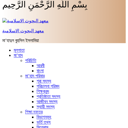
بِسْمِ اللَّهِ الرَّحْمَنِ الرَّحِيم
معهد البحوث الاسلامية
মা’হাদুল বুহুসিল ইসলামিয়া
মূলপাতা
মা’হাদ
পরিচিতি
আরবী
বাংলা
মা’হাদ পরিবার
শূরা সদস্য
পরিচালনা পরিষদ
শিক্ষকবৃন্দ
প্রতিষ্ঠাতা সদস্য
আজীবন সদস্য
স্থায়ী সদস্য
শিক্ষা দফতর
বিভাগসমূহ
ভর্তি তথ্য
সিলেবাস