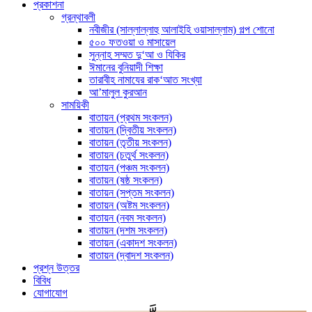
প্রকাশনা
গ্রন্থাবলী
নবীজীর (সাল্লাল্লাহু আলাইহি ওয়াসাল্লাম) গল্প শোনো
৫০০ ফতওয়া ও মাসায়েল
সুন্নাহ সম্মত দু‘আ ও যিকির
ঈমানের বুনিয়াদী শিক্ষা
তারাবীহ নামাযের রাক‘আত সংখ্যা
আ’মালুল কুরআন
সাময়িকী
বাতায়ন (প্রথম সংকলন)
বাতায়ন (দ্বিতীয় সংকলন)
বাতায়ন (তৃতীয় সংকলন)
বাতায়ন (চতুর্থ সংকলন)
বাতায়ন (পঞ্চম সংকলন)
বাতায়ন (ষষ্ঠ সংকলন)
বাতায়ন (সপ্তম সংকলন)
বাতায়ন (অষ্টম সংকলন)
বাতায়ন (নবম সংকলন)
বাতায়ন (দশম সংকলন)
বাতায়ন (একাদশ সংকলন)
বাতায়ন (দ্বাদশ সংকলন)
প্রশ্ন উত্তর
বিবিধ
যোগাযোগ