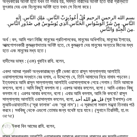
অন্ধকারের অনিষ্ট হতে যখন তা গভীর হয়, সমস্ত নারীদের অনিষ্ট হতে যারা গ্রন্থিতে
ফুৎকার দেয় এবং হিংসুকের অনিষ্ট হতে যখন সে হিংসা করে।
بسم الله الرحمن الرحيم قُلْ أَعُوذُبِرَبِّ النَّاسِ. مَلِكِ النَّاسِ. إِلَهِ
النَّاسِ. مِنْ شَرِّ الْوَسْوَاسِ الْخَنَّاسِ.الَّذِي يُوَسْوِسُ فِي صُدُورِ النَّاسِ.
مِنَ الْجِنَّةِ وَالنَّاسِ.
অর্থ : বল, আমি শরণ নিচ্ছি মানুষের প্রতিপালকের, মানুষের অধিপতির, মানুষের ইলাহের,
আত্মগোপনকারী কুমন্ত্রণাদাতার অনিষ্ট হতে, যে কুমন্ত্রণা দেয় মানুষের অন্তরে জিনের মধ্য
হতে এবং মানুষের মধ্য হতে।
হাদীসের ভাষ্য : (এক) খুবাইব রাযি. বলেন,
একদা আমরা প্রকট অন্ধকারাচ্ছন্ন বৃষ্টি ভেজা রাতে রাসূল সাল্লাল্লাহু আলাইহি
ওয়াসাল্লামের সন্ধানে বের হলাম, এ উদ্দেশ্যে যে, তিনি আমাদের নিয়ে নামায পড়বেন।
ইত্যবসরে আমি রাসূল সাল্লাল্লাহু আলাইহি ওয়াসাল্লামকে পেয়ে গেলাম। তিনি আমাকে
বললেন, বলো। আমি কিছুই বললাম না। এরপর আবার বললেন, বলো। আমি এবারও কিছু
বললাম না। এরপর আবার বললেন, বলো। এবার আমি বললাম, আমি কি বলবো? রাসূল
সাল্লাল্লাহু আলাইহি ওয়াসাল্লাম বললেন, বলো, قل هو الله أحد (সূরা ইখলাস) এবং
মুআউওয়াযাতাইন (‘সূরা ফালাক’ এবং ‘সূরা নাস’)। এ সূরাগুলো সকাল সন্ধ্যা তিনবার পাঠ
করবে। সবকিছু থেকে এগুলো তোমার জন্য যথেষ্ট হয়ে যাবে। (সুনানে তিরমিযী, হা.নং
৩৫৭৫)
(দুই) উকবা বিন আমের রাযি. বলেন,
রাসূল সাল্লাল্লাহু আলাইহি ওয়াসাল্লাম আমাকে প্রত্যেক নামাযের পর মুআউওয়াযাত