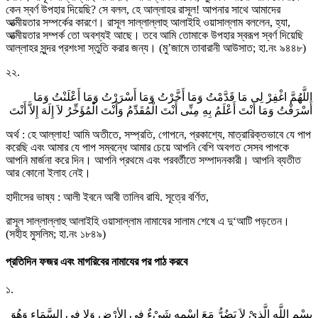
কেন স্বর্ণ উপহার দিয়েছি? সে বলল, হে আল্লাহর রাসূল! আপনার সাথে আমাদের
আত্মীয়তার সম্পর্কের কারণে। রাসূল সাল্লাল্লাহু আলাইহি ওয়াসাল্লাম বললেন, হ্যা,
আত্মীয়তার সম্পর্ক তো অবশ্যই আছে। তবে আমি তোমাকে উপহার স্বরূপ স্বর্ণ দিয়েছি
আল্লাহর সুন্দর প্রশংসা স্তুতি করার জন্য। (মু’জামে তাবারানী আউসাত; হা.নং ৯৪৪৮)
২২.
اللَّهُمَّ اغْفِرْ لِى مَا قَدَّمْتُ وَمَا أَخَّرْتُ وَمَا أَسْرَرْتُ وَمَا أَعْلَنْتُ وَمَا
أَسْرَفْتُ وَمَا أَنْتَ أَعْلَمُ بِهِ مِنِّى أَنْتَ الْمُقَدِّمُ وَأَنْتَ الْمُؤَخِّرُ لاَ إِلَهَ إِلاَّ أَنْتَ
অর্থ : হে আল্লাহ! আমি অতীতে, সম্প্রতি, গোপনে, প্রকাশ্যে, মাত্রারিক্তভাবে যে পাপ
করেছি এবং আমার যে পাপ সম্বন্ধে আমার চেয়ে আপনি বেশি অবগত সেসব পাপকে
আপনি মার্জনা করে দিন। আপনি প্রথমে এবং পরবর্তীতে সম্পাদনকারী। আপনি ব্যতীত
আর কোনো ইলাহ নেই।
হাদীসের ভাষ্য : আলী ইবনে আবী তালিব রাযি. সূত্রে বর্ণিত,
রাসূল সাল্লাল্লাহু আলাইহি ওয়াসাল্লাম নামাযের সালাম শেষে এ দু‘আটি পড়তেন।
(সহীহ মুসলিম; হা.নং ১৮৪৯)
প্রতিদিন ফজর এবং মাগরিবের নামাযের পর পাঠ করবে
১.
بِسْمِِ اللَّهِ الَّذِيْ لاَ يَضُرُّ مَعَ اسْمِهِ شَيْءٌ فِي الأرْضِ وَلا فِي السَّمَاءِ وَهُوَ