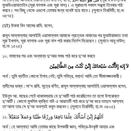
মুআউওয়াযাতাইন (সূরা ফালাক এবং সূরা নাস)। এ সূরাগুলো সকাল সন্ধ্যা তিনবার পাঠ
করবে। সব কিছু থেকে এগুলো তোমার জন্য যথেষ্ট হয়ে যাবে। (সুনানে তিরমিযী; হা.নং
৩৫৭৫)
(দুই) উকবা বিন আমের রাযি. বলেন,
রাসূল সাল্লাল্লাহু আলাইহি ওয়াসাল্লাম আমাকে প্রত্যেক নামাযের পর মুআউয়াজাত তথা
সূরা ইখলাস, সূরা ফালাক এবং সূরা নাস পাঠ করার নির্দেশ দিয়েছেন। (সুনানে আবু দাউদ;
হা.নং ১৫২৫)
১০. নামাযের পর এবং অন্যান্য দু‘আর সময় পাঠ করে দু‘আ করবে
لاَ إِلهَ إِلاَّأَنْتَ سُبْحَانَكَ إِنِّيْ كُنْتُ مِنَ الظَّالِمِيْنَ
অর্থ : তুমি ব্যতীত কোনো ইলাহ নেই; তুমি পবিত্র, মহান! আমি তো সীমালঙ্ঘনকারী।
হাদীসের ভাষ্য : সা’দ রাযি. সূত্রে বর্ণিত, রাসূল সাল্লাল্লাহু আলাইহি ওয়াসাল্লাম বলেন,
ইউনুস আ. মাছের পেটে থাকাবস্থায় যে দু‘আটি পাঠ করেছিলেন তা হলো উপরোক্ত
দু‘আটি। কোনো মুসলিম ব্যক্তি যদি এ আয়াতটি পাঠ করে দু‘আ করে তাহলে আল্লাহ
তা‘আলা তার সে দু‘আ অবশ্যই কবুল করবেন। (সুনানে তিরমিযী; হা.নং ৩৫০৫)
১১. اَللّهُمَّ إِنِّيْ أَسْأَلُكَ عِلْمًا نَافِعًا وَرِزْقًا طَيِّبًا وَعَمَلاً مُتَقَبَّلاً
অর্থ : হে আল্লাহ! আমি তোমার কাছে উপকারী জ্ঞান, পবিত্র-উৎকৃষ্ট আহার এবং