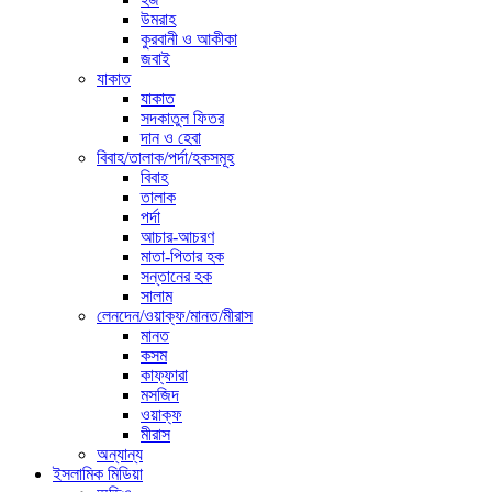
উমরাহ
কুরবানী ও আকীকা
জবাই
যাকাত
যাকাত
সদকাতুল ফিতর
দান ও হেবা
বিবাহ/তালাক/পর্দা/হকসমূহ
বিবাহ
তালাক
পর্দা
আচার-আচরণ
মাতা-পিতার হক
সন্তানের হক
সালাম
লেনদেন/ওয়াক্ফ/মানত/মীরাস
মানত
কসম
কাফ্ফারা
মসজিদ
ওয়াক্ফ
মীরাস
অন্যান্য
ইসলামিক মিডিয়া