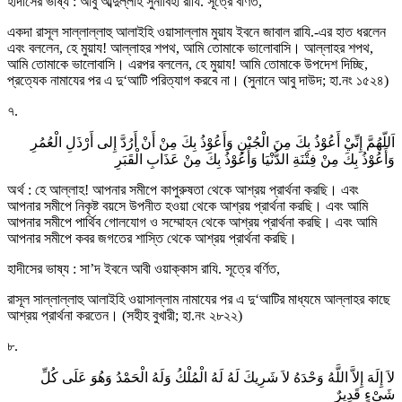
হাদীসের ভাষ্য : আবু আব্দুল্লাহ সুনাবিহী রাযি. সূত্রে বর্ণিত,
একদা রাসূল সাল্লাল্লাহু আলাইহি ওয়াসাল্লাম মুয়ায ইবনে জাবাল রাযি.-এর হাত ধরলেন
এবং বললেন, হে মুয়ায! আল্লাহর শপথ, আমি তোমাকে ভালোবাসি। আল্লাহর শপথ,
আমি তোমাকে ভালোবাসি। এরপর বললেন, হে মুয়ায! আমি তোমাকে উপদেশ দিচ্ছি,
প্রত্যেক নামাযের পর এ দু‘আটি পরিত্যাগ করবে না। (সুনানে আবু দাউদ; হা.নং ১৫২৪)
৭.
اَللّهُمَّ إِنِّيْ أَعُوْذُ بِكَ مِنَ الْجُبْنِ وَأَعُوْذُ بِكَ مِنْ أَنْ أَرُدَّ إِلى أَرْذَلِ الْعُمُرِ
وَأَعُوْذُ بِكَ مِنْ فِتْنَةِ الدُّنْيَا وَأَعُوْذُ بِكَ مِنْ عَذَابِ الْقَبَرِ
অর্থ : হে আল্লাহ! আপনার সমীপে কাপুরুষতা থেকে আশ্রয় প্রার্থনা করছি। এবং
আপনার সমীপে নিকৃষ্ট বয়সে উপনীত হওয়া থেকে আশ্রয় প্রার্থনা করছি। এবং আমি
আপনার সমীপে পার্থিব গোলযোগ ও সম্মোহন থেকে আশ্রয় প্রার্থনা করছি। এবং আমি
আপনার সমীপে কবর জগতের শাস্তি থেকে আশ্রয় প্রার্থনা করছি।
হাদীসের ভাষ্য : সা’দ ইবনে আবী ওয়াক্কাস রাযি. সূত্রে বর্ণিত,
রাসূল সাল্লাল্লাহু আলাইহি ওয়াসাল্লাম নামাযের পর এ দু‘আটির মাধ্যমে আল্লাহর কাছে
আশ্রয় প্রার্থনা করতেন। (সহীহ বুখারী; হা.নং ২৮২২)
৮.
لاَ إِلَهَ إِلاَّ اللَّهُ وَحْدَهُ لاَ شَرِيكَ لَهُ لَهُ الْمُلْكُ وَلَهُ الْحَمْدُ وَهُوَ عَلَى كُلِّ
شَىْءٍ قَدِيرٌ