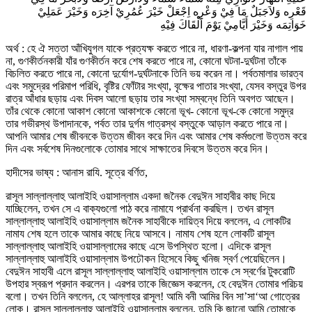
قَعْرِه وَلاَجَبَلٌ مَا فِيْ وَعْرِه اِجْعَلْ خَيْرَ عُمُرِيْ آخِرَه وَخَيْرَ عَمَلِيْ
خَوَاتِمَه وَخَيْرَ أَيَّامِيْ يَوْمَ اَلْقَاكَ فِيْهِ
অর্থ : হে ঐ সত্তা আঁখিযুগল যাকে প্রত্যক্ষ করতে পারে না, ধারণা-কল্পনা যার নাগাল পায়
না, গুণকীর্তনকারী যাঁর গুণকীর্তন করে শেষ করতে পারে না, কোনো ঘটনা-দুর্ঘটনা তাঁকে
বিচলিত করতে পারে না, কোনো দুর্যোগ-দুর্ঘটনাকে তিনি ভয় করেন না। পর্বতমালার ভারত্ব
এবং সমুদ্রের পরিমাপ পরিধি, বৃষ্টির ফোঁটার সংখ্যা, বৃক্ষের পাতার সংখ্যা, যেসব বস্তুর উপর
রাত্র আঁধার ছড়ায় এবং দিবস আলো ছড়ায় তার সংখ্যা সম্বন্ধে তিনি অবগত আছেন।
তাঁর থেকে কোনো আকাশ কোনো আকাশকে কোনো ভূখ- কোনো ভূখ-কে কোনো সমুদ্র
তার গভীরস্থ উপাদানকে, পর্বত তার দুর্গম গাত্রস্থ বস্তুকে আড়াল করতে পারে না।
আপনি আমার শেষ জীবনকে উত্তম জীবন করে দিন এবং আমার শেষ কর্মগুলো উত্তম করে
দিন এবং সর্বশেষ দিনগুলোকে তোমার সাথে সাক্ষাতের দিবসে উত্তম করে দিন।
হাদীসের ভাষ্য : আনাস রাযি. সূত্রে বর্ণিত,
রাসূল সাল্লাল্লাহু আলাইহি ওয়াসাল্লাম একদা জনৈক বেদুঈন সাহাবীর কাছ দিয়ে
যাচ্ছিলেন, তখন সে এ বাক্যগুলো পাঠ করে নামাযে প্রার্থনা করছিল। তখন রাসূল
সাল্লাল্লাহু আলাইহি ওয়াসাল্লাম জনৈক সাহাবীকে দায়িত্ব দিয়ে বললেন, এ লোকটির
নামায শেষ হলে তাকে আমার কাছে নিয়ে আসবে। নামায শেষ হলে লোকটি রাসূল
সাল্লাল্লাহু আলাইহি ওয়াসাল্লামের কাছে এসে উপস্থিত হলো। এদিকে রাসূল
সাল্লাল্লাহু আলাইহি ওয়াসাল্লাম উপঢৌকন হিসেবে কিছু খনিজ স্বর্ণ পেয়েছিলেন।
বেদুঈন সাহাবী এলে রাসূল সাল্লাল্লাহু আলাইহি ওয়াসাল্লাম তাকে সে স্বর্ণের টুকরোটি
উপহার স্বরূপ প্রদান করলেন। এরপর তাকে জিজ্ঞেস করলেন, হে বেদুঈন তোমার পরিচয়
বলো। তখন তিনি বললেন, হে আল্লাহর রাসূল! আমি বনী আমির বিন সা’সা‘আ গোত্রের
লোক। রাসূল সাল্লাল্লাহু আলাইহি ওয়াসাল্লাম বললেন, তুমি কি জানো আমি তোমাকে