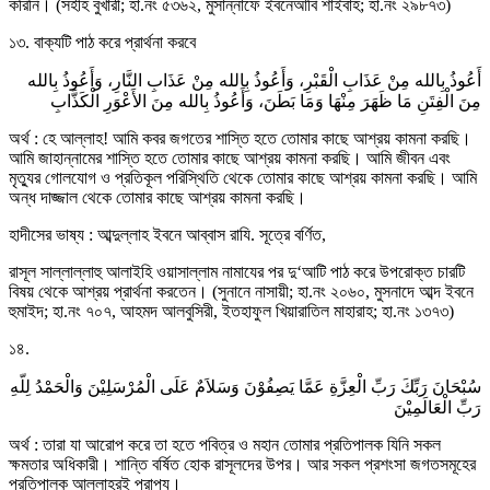
করিনি। (সহীহ বুখারী; হা.নং ৫৩৬২, মুসান্নাফে ইবনেআবি শাইবাহ; হা.নং ২৯৮৭৩)
১৩. বাক্যটি পাঠ করে প্রার্থনা করবে
أَعُوذُ بِالله مِنْ عَذَابِ الْقَبْرِ، وَأَعُوذُ بِالله مِنْ عَذَابِ النَّارِ، وَأَعُوذُ بِالله
مِنَ الْفِتَنِ مَا ظَهَرَ مِنْهَا وَمَا بَطَنَ، وَأَعُوذُ بِالله مِنَ الأَعْوَرِ الْكَذَّابِ
অর্থ : হে আল্লাহ! আমি কবর জগতের শাস্তি হতে তোমার কাছে আশ্রয় কামনা করছি।
আমি জাহান্নামের শাস্তি হতে তোমার কাছে আশ্রয় কামনা করছি। আমি জীবন এবং
মৃত্যুর গোলযোগ ও প্রতিকূল পরিস্থিতি থেকে তোমার কাছে আশ্রয় কামনা করছি। আমি
অন্ধ দাজ্জাল থেকে তোমার কাছে আশ্রয় কামনা করছি।
হাদীসের ভাষ্য : আব্দুল্লাহ ইবনে আব্বাস রাযি. সূত্রে বর্ণিত,
রাসূল সাল্লাল্লাহু আলাইহি ওয়াসাল্লাম নামাযের পর দু‘আটি পাঠ করে উপরোক্ত চারটি
বিষয় থেকে আশ্রয় প্রার্থনা করতেন। (সুনানে নাসায়ী; হা.নং ২০৬০, মুসনাদে আব্দ ইবনে
হুমাইদ; হা.নং ৭০৭, আহমদ আলবুসিরী, ইতহাফুল খিয়ারাতিল মাহারাহ; হা.নং ১৩৭৩)
১৪.
سُبْحَانَ رَبِّكَ رَبِّ الْعِزَّةِ عَمَّا يَصِفُوْنَ وَسَلاَمٌ عَلَى الْمُرْسَلِيْنَ وَالْحَمْدُ لِلّهِ
رَبِّ الْعَالَمِيْنَ
অর্থ : তারা যা আরোপ করে তা হতে পবিত্র ও মহান তোমার প্রতিপালক যিনি সকল
ক্ষমতার অধিকারী। শান্তি বর্ষিত হোক রাসূলদের উপর। আর সকল প্রশংসা জগতসমূহের
প্রতিপালক আল্লাহরই প্রাপ্য।