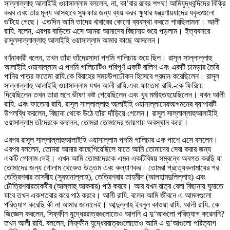
সাল্লাল্লাহু আলাইহি ওয়াসাল্লাম বললেন, না, কা’বার রবের শপথ! আমিযুদ্ধবন্দিদের বিক্রি
করব এবং তার মূল্য আসহাবে সুফফার জন্য ব্যয় করব ক্ষুধার যন্ত্রণায়যাদের যকৃতগুলো
গুটিয়ে গেছে। এতদিন আমি তাদের খাবারের কোনো ব্যবস্থা করতে পারছিলামনা। আলী
রাযি. বলেন, এরপর বাড়িতে এসে আমরা আমাদের বিছানায় শুয়ে পড়লাম। ইত্যবসরে
রাসূলসাল্লাল্লাহু আলাইহি ওয়াসাল্লাম আমার কাছে আসলেন।
বর্ণনাকারী বলেন, তখন তাঁরা তাঁদেরসাদা পশমি গালিচায় শুয়ে ছিল। রাসূল সাল্লাল্লাহু
আলাইহি ওয়াসাল্লাম এ পশমি গালিচাটিও পরিপূর্ণ একটি বালিশ এবং একটি চামড়ার তৈরি
পানির পাত্র ফতেমা রাযি.কে বিবাহের সময়উপঢৌকন হিসেবে প্রদান করেছিলেন। রাসূল
সাল্লাল্লাহু আলাইহি ওয়াসাল্লাম যখন আলী রাযি.এবং ফাতেমা রাযি.-কে ফিরিয়ে
দিয়েছিলেন তখন তারা মনে ভীষণ কষ্ট পেয়েছিলেন এবং খুব মর্মাহতহয়েছিলেন। যখন আলী
রাযি. এবং ফাতেমা রাযি. রাসূল সাল্লাল্লাহু আলাইহি ওয়াসাল্লামেরআগমনের ব্যাপারটি
উপলব্ধি করলেন, বিছানা থেকে উঠে তাঁরা দাঁড়িয়ে গেলেন। রাসূল সাল্লাল্লাহুআলাইহি
ওয়াসাল্লাম তাঁদেরকে বললেন, তোমরা তোমাদের জায়গায় অবস্থান করো।
এরপর রাসূল সাল্লাল্লাহুআলাইহি ওয়াসাল্লাম পশমি গালিচার এক পাশে এসে বসলেন।
এরপর বললেন, তোমরা আমার কাছেগিয়েছিলে যাতে আমি তোমাদের সেবা করার জন্য
একটি গোলাম দেই। এখন আমি তোমাদেরকে এমন একটিবিষয় সম্বন্ধে অবগত করছি যা
তোমাদের জন্য গোলাম থেকেও উত্তম এবং কল্যাণকর। তোমরা প্রত্যেকনামাযের পর
তেত্রিশবার তাসবীহ (সুবহানাল্লাহ), তেত্রিশবার তাহমীদ (আলহামদুলিল্লাহ) এবং
চৌত্রিশবারতাকবীর (আল্লাহু আকবার) পাঠ করবে। আর যখন রাত্র বেলা বিছানায় ঘুমাতে
যাবে তখন একশতবার করে পাঠ করবে। আলী রাযি. বলেন আমি জীবনে এ আমলগুলো
পরিত্যাগ করেছি কী না আমার জানানেই। আব্দুল্লাহ ইবনুল কাওয়া রাযি. আলী রাযি. কে
জিজ্ঞেস করলেন, সিফ্ফীন যুদ্ধেররাত্রগুলোতেও আপনি এ দু‘আগুলো পরিত্যাগ করেননি?
তখন আলী রাযি. বললেন, সিফ্ফীন যুদ্ধেররাত্রগুলোতেও আমি এ দু‘আগুলো পরিত্যাগ