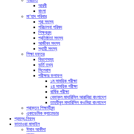
পরিচিতি
আরবী
বাংলা
মা’হাদ পরিবার
শূরা সদস্য
পরিচালনা পরিষদ
শিক্ষকবৃন্দ
প্রতিষ্ঠাতা সদস্য
আজীবন সদস্য
স্থায়ী সদস্য
শিক্ষা দফতর
বিভাগসমূহ
ভর্তি তথ্য
সিলেবাস
পরীক্ষার ফলাফল
১ম সাময়িক পরীক্ষা
২য় সাময়িক পরীক্ষা
বার্ষিক পরীক্ষা
বেফাকুল মাদারিসিল আরাবিয়া বাংলাদেশ
তাহযীবুল মাদারিসিল কওমিয়া বাংলাদেশ
প্রাক্তন শিক্ষার্থীবৃন্দ
একাডেমিক ক্যালেন্ডার
প্রবন্ধ-নিবন্ধ
ফাতাওয়া মাসাইল
ঈমান আকীদা