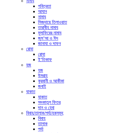
নামায
পবিত্রতা
আযান
নামায
সিজদায়ে তিলাওয়াত
তারাবীহ নামায
মুসাফিরের নামায
জুম’আ ও ঈদ
জানাযা ও দাফন
রোযা
রোযা
ই’তিকাফ
হজ
হজ
উমরাহ
কুরবানী ও আকীকা
জবাই
যাকাত
যাকাত
সদকাতুল ফিতর
দান ও হেবা
বিবাহ/তালাক/পর্দা/হকসমূহ
বিবাহ
তালাক
পর্দা