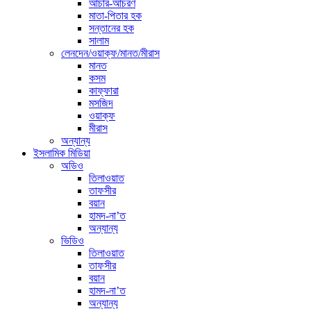
আচার-আচরণ
মাতা-পিতার হক
সন্তানের হক
সালাম
লেনদেন/ওয়াক্ফ/মানত/মীরাস
মানত
কসম
কাফ্ফারা
মসজিদ
ওয়াক্ফ
মীরাস
অন্যান্য
ইসলামিক মিডিয়া
অডিও
তিলাওয়াত
তাফসীর
বয়ান
হামদ-না’ত
অন্যান্য
ভিডিও
তিলাওয়াত
তাফসীর
বয়ান
হামদ-না’ত
অন্যান্য