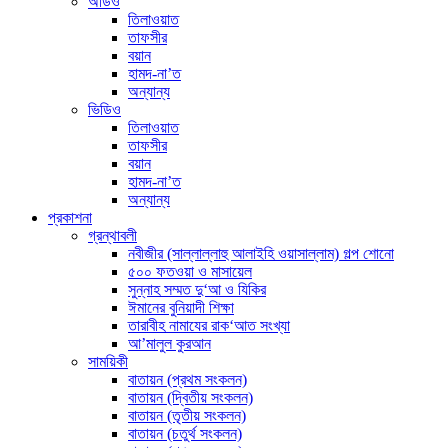
অডিও
তিলাওয়াত
তাফসীর
বয়ান
হামদ-না’ত
অন্যান্য
ভিডিও
তিলাওয়াত
তাফসীর
বয়ান
হামদ-না’ত
অন্যান্য
প্রকাশনা
গ্রন্থাবলী
নবীজীর (সাল্লাল্লাহু আলাইহি ওয়াসাল্লাম) গল্প শোনো
৫০০ ফতওয়া ও মাসায়েল
সুন্নাহ সম্মত দু‘আ ও যিকির
ঈমানের বুনিয়াদী শিক্ষা
তারাবীহ নামাযের রাক‘আত সংখ্যা
আ’মালুল কুরআন
সাময়িকী
বাতায়ন (প্রথম সংকলন)
বাতায়ন (দ্বিতীয় সংকলন)
বাতায়ন (তৃতীয় সংকলন)
বাতায়ন (চতুর্থ সংকলন)