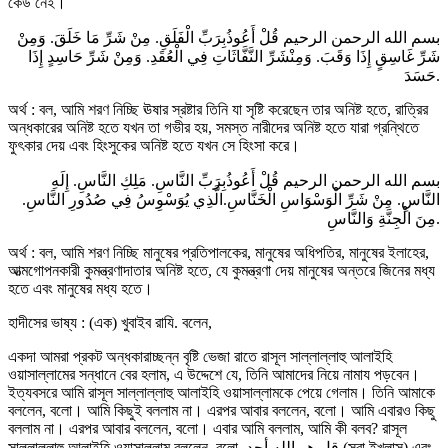
কেউ নেই।
بسم الله الرحمن الرحيم قُلْ أَعُوذُبِرَبِّ الْفَلَقِ. مِنْ شَرِّ مَا خَلَقَ. وَمِنْ
شَرِّ غَاسِقٍ إِذَا وَقَبَ. وَمِنْشَرِّ النَّفَّاثَاتِ فِي الْعُقَدِ. وَمِنْ شَرِّ حَاسِدٍ إِذَا
حَسَدَ.
অর্থ : বল, আমি শরণ নিচ্ছি ঊষার স্রষ্টার তিনি যা সৃষ্টি করেছেন তার অনিষ্ট হতে, রাত্রির
অন্ধকারের অনিষ্ট হতে যখন তা গভীর হয়, সমস্ত নারীদের অনিষ্ট হতে যারা গ্রন্থিতে
ফুৎকার দেয় এবং হিংসুকের অনিষ্ট হতে যখন সে হিংসা করে।
بسم الله الرحمن الرحيم قُلْ أَعُوذُبِرَبِّ النَّاسِ. مَلِكِ النَّاسِ. إِلَهِ
النَّاسِ. مِنْ شَرِّ الْوَسْوَاسِ الْخَنَّاسِ.الَّذِي يُوَسْوِسُ فِي صُدُورِ النَّاسِ.
مِنَ الْجِنَّةِ وَالنَّاسِ.
অর্থ : বল, আমি শরণ নিচ্ছি মানুষের প্রতিপালকের, মানুষের অধিপতির, মানুষের ইলাহের,
আত্মগোপনকারী কুমন্ত্রণাদাতার অনিষ্ট হতে, যে কুমন্ত্রণা দেয় মানুষের অন্তরে জিনের মধ্য
হতে এবং মানুষের মধ্য হতে।
হাদীসের ভাষ্য : (এক) খুবাইব রাযি. বলেন,
একদা আমরা প্রকট অন্ধকারাচ্ছন্ন বৃষ্টি ভেজা রাতে রাসূল সাল্লাল্লাহু আলাইহি
ওয়াসাল্লামের সন্ধানে বের হলাম, এ উদ্দেশে যে, তিনি আমাদের নিয়ে নামায পড়বেন।
ইত্যবসরে আমি রাসূল সাল্লাল্লাহু আলাইহি ওয়াসাল্লামকে পেয়ে গেলাম। তিনি আমাকে
বললেন, বলো। আমি কিছুই বললাম না। এরপর আবার বললেন, বলো। আমি এবারও কিছু
বললাম না। এরপর আবার বললেন, বলো। এবার আমি বললাম, আমি কী বলব? রাসূল
সাল্লাল্লাহু আলাইহি ওয়াসাল্লাম বললেন, বলো, قل هو الله أحد (সূরা ইখলাস) এবং