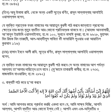
হা.নং ৩৮৪৬)
(তিন) আবু উমামা রাযি. থেকে অন্য একটি সূত্রে বর্ণিত, রাসূল সাল্লাল্লাহু আলাইহি
ওয়াসাল্লাম বলেন,
যে ব্যক্তি প্রত্যেক ফরয নামাযের পর আয়াতুল কুরসী পাঠ করবে জান্নাতে প্রবেশের
ক্ষেত্রে তার জন্য মৃত্যু ব্যতীত আর কোনো প্রতিবন্ধক থাকবে না। (আহমদ আননাসায়ী,
আ’মালুল ইয়াউমি ওয়াললাইলাহ; হা.নং ১০০, সুনানে নাসাঈ কুবরা; হা.নং ৯৯২৮, মুহাম্মদ
বিন রিযক বিন তারহুনী, আল-আহাদীসুস সাবিতা ফী ফাযায়িলি সুওয়ার ওয়া আয়াতিল
কুরআন ১/১৬)
(চার) হাসান ইবনে আলী রাযি. সূত্রে বর্ণিত, রাসূল সাল্লাল্লাহু আলাইহি ওয়াসাল্লাম
বলেন,
যে ব্যক্তি ফরয নামাযের পর আয়াতুল কুরসী পাঠ করবে সে অন্য নামাযের আগ পর্যন্ত
আল্লাহ তা‘আলার দায়িত্বে চলে যাবে। (মু’জামে তাবারানী কাবীর; হা.নং ২৭৩৩,
মাজমাউয যাওয়ায়িদ; হা.নং ২৮৯২)
৩. বাক্যটি পাঠ করে দু‘আ করবে
اَللّهُمَّ إِنِّيْ أَسْأَلُكَ بِأَنِّيْ أَشْهَدُ أَنَّكَ أَنْتَ اللهُ لاَ إِلهَ إِلاَّ أَنْتَ الْأَحَدُ الصَّمَدُ
الَّذِيْ لَمْ يَلِدْ وَلَمْ يُوْلَدْ وَلَمْ يَكُنْ لَه كُفُوًا أَحَدٌ
অর্থ : আমি আপনার কাছে প্রার্থনা করছি একথা বলে যে, আমি সাক্ষ্য দিচ্ছি, আপনি
আল্লাহ, আপনি ব্যতীত আর কোনো ইলাহ নেই। আপনি এমন এক-অদ্বিতীয় ও