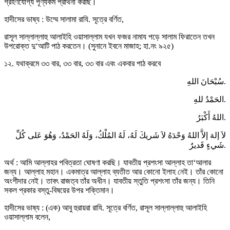
গ্রহণযোগ্য পূণ্যকর্ম প্রার্থনা করছি।
হাদীসের ভাষ্য : উম্মে সালামা রাযি. সূত্রে বর্ণিত,
রাসূল সাল্লাল্লাহু আলাইহি ওয়াসাল্লাম যখন ফজর নামায পড়ে সালাম ফিরাতেন তখন
উপরোক্ত দু‘আটি পাঠ করতেন। (সুনানে ইবনে মাজাহ; হা.নং ৯২৫)
১২. যথাক্রমে ৩৩ বার, ৩৩ বার, ৩৩ বার এবং একবার পাঠ করবে
سُبْحَانَ اللهِ.
الحَمْدُ للهِ.
اللهُ أَكْبَرُ.
لاَ إلهَ إلاَّ اللهُ وَحْدَهُ لاَ شَريكَ لَهُ، لَهُ المُلْكُ، وَلَهُ الحَمْدُ، وَهُوَ عَلى كُلِّ
شَيءٍ قَديرٌ.
অর্থ : আমি আল্লাহর পবিত্রতা ঘোষণা করছি। যাবতীয় প্রশংসা আল্লাহ তা‘আলার
জন্য। আল্লাহ মহান। একমাত্র আল্লাহ ব্যতীত আর কোনো ইলাহ নেই। তাঁর কোনো
অংশীদার নেই। তাবৎ রাজত্ব তাঁর অধীন। যাবতীয় স্তুতি প্রশংসা তাঁর জন্য। তিনি
সকল প্রকার বস্তু-বিষয়ের উপর শক্তিমান।
হাদীসের ভাষ্য : (এক) আবু হুরায়রা রাযি. সূত্রে বর্ণিত, রাসূল সাল্লাল্লাহু আলাইহি
ওয়াসাল্লাম বলেন,