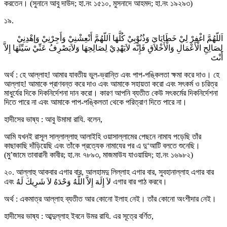
করতেন। (সুনানে আবু দাউদ; হা.নং ১৫১০, মুসনাদে আহমদ; হা.নং ১৯২৯৩)
১৯.
اَللّهُمَّ اغْفِرْ لِيْ خَطَايَايَ وَذُنُوْبِيْ كُلَّهَا اَللّهُمَّ أَنْعِشْنِيْ وَأَجِرْنِيْ وَإهْدِنِيْ
لِصَالِحِ الْأَعْمَالِ وَالْأَخْلاَقِ فَإِنَّه لاَيَهْدِيْ لِصَالِحِهَا وَلاَيَصْرِفُ عَنِّيْ سَيِّئَهَا إِلاَّ
أَنْتَ
অর্থ : হে আল্লাহ! আমার যাবতীয় ভুল-ভ্রান্তি এবং পাপ-পঙ্কিলতা ক্ষমা করে দাও। হে
আল্লাহ! আমাকে প্রাণবন্ত করে দাও এবং আমাকে সহায়তা করো এবং সৎকর্ম ও চরিত্র
মাধুর্যের দিকে দিকনির্দেশনা দান করো। কারণ আপনি ব্যতীত কেউ সৎকর্মের দিকনির্দেশনা
দিতে পারে না এবং আমাকে পাপ-পঙ্কিলতা থেকে পরিত্রাণ দিতে পারে না।
হাদীসের ভাষ্য : আবু উমামা রাযি. বলেন,
আমি যখনই রাসূল সাল্লাল্লাহু আলাইহি ওয়াসাল্লামের পেছনে নামায পড়েছি তাঁর
কাছাকাছি দাঁড়িয়েছি এবং তাঁকে প্রত্যেক নামাযের পর এ দু‘আটি বলতে শুনেছি।
(মু’জামে তাবারানী কাবীর; হা.নং ৭৮৯৩, মাজমাউয যাওয়ায়িদ; হা.নং ১৬৯৮২)
২০. আল্লাহু আকবার এগার বার, আলহামদু লিল্লাহ এগার বার, সুবহানাল্লাহ এগার বার
এবং لاَ إِلَهَ إِلاَّ اللَّهُ وَحْدَهُ لاَ شَرِيكَ لَهُ এগার বার পাঠ করবে।
অর্থ : একমাত্র আল্লাহ ব্যতীত আর কোনো ইলাহ নেই। তাঁর কোনো অংশীদার নেই।
হাদীসের ভাষ্য : আব্দুল্লাহ ইবনে উমর রাযি. এর সূত্রে বর্ণিত,