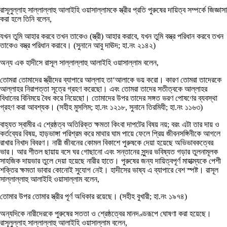
রাসূলুল্লাহ সাল্লাল্লাহু আলাইহি ওয়াসাল্লামকে স্ত্রীর প্রতি পুরুষের দায়িত্ব সম্পর্কে জিজ্ঞাসা
করা হলে তিনি বলেন,
যখন তুমি আহার করবে তখন তাকেও (স্ত্রী) আহার করাবে, যখন তুমি বস্ত্র পরিধান করবে তখন
তাকেও বস্ত্র পরিধান করাবে। (সুনানে আবু দাঊদ; হা.নং ২১৪২)
অন্য এক হাদীসে রাসূল সাল্লাল্লাহু আলাইহি ওয়াসাল্লাম বলেন,
তোমরা তোমাদের স্ত্রীদের ব্যাপারে আল্লাহ তা‘আলাকে ভয় করো। কারণ তোমরা তাদেরকে
আল্লাহর নিরাপত্তা সূত্রে গ্রহণ করেছো। এবং তোমরা তাদের সতীত্বকে আল্লাহর
বিধানের বিনিময়ে বৈধ করে নিয়েছো। তোমাদের উপর তাদের সঙ্গত ভরণ পোষণের ব্যবস্থা
গ্রহণ করা আবশ্যক। (সহীহ মুসলিম; হা.নং ১২১৮, সুনানে তিরমিযী; হা.নং ১১৬৩)
বাহ্যত স্বামীর এ শ্রেষ্ঠত্ব অতিরিক্ত ক্ষমতা কিংবা দাপটের বিষয় নয়; বরং এটা তার দায় ও
কর্তব্যের বিষয়, হাড়ভাঙ্গা পরিশ্রম করে মাথার ঘাম পায়ে ফেলে প্রিয় জীবনসঙ্গিনীকে আগলে
রাখার নিখাদ বিবরণ। নারী জীবনের কোমল বিকাশে পুরুষকে দেয়া হয়েছে অভিভাবকত্বের
ভার। আর শীতল ছায়ায় বসে ঘর গোছানো এবং সন্তানের সুন্দর ভবিষ্যত গড়ার তুলনামূলক
সাহজিক দায়ভার তুলে দেয়া হয়েছে নারীর হাতে। পুরুষের জন্য দায়িত্বপূর্ণ মাহাত্ম্যকে পেশী
শক্তির ক্ষমতা ভাবার কোনোই সুযোগ নেই। হাদীসের ভাষ্য এ ব্যাপারে বেশ স্পষ্ট। রাসূল
সাল্লাল্লাহু আলাইহি ওয়াসাল্লাম বলেন,
তোমার উপর তোমার স্ত্রীর পূর্ণ অধিকার রয়েছে। (সহীহ বুখারী; হা.নং ১৯৭৪)
অন্যদিকে নারীদেরকে পুরুষের সততা ও শ্রেষ্ঠত্বের মানদণ্ডরূপে ঘোষণা করা হয়েছে।
রাসূলুল্লাহ সাল্লাল্লাহু আলাইহি ওয়াসাল্লাম বলেন,