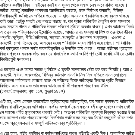
নারীদের করণীয় বিষয়। নারীদের করণীয় এ সুফল থেকে সমাজ চরম ভাবে বঞ্চিত হয়েছে।
নারীরা যেহেতু বৈজ্ঞানিক গবেষণায় আত্মনিয়োগ করেছে, ভবন নির্মাণের তদারকি, বিভিন্ন
উৎপাদনমুখী কর্মকাণ্ডে জড়িয়ে পড়েছে, এ ছাড়া অন্যান্য শ্রমনির্ভর কাজে ব্যস্ত থাকছে
তাই তারা এতটুকু সময়ই বের করতে পারছে না, যার দ্বারা পারিবারিক দৈনন্দিন কাজ সামলাবে
এবং সন্তান পালন ও পারিবারিক উন্নত পরিবেশ সৃষ্টিতে অবদান রাখবে। এখন আমাদের নিকট
এ তত্ত্ব বড় পরিষ্কারভাবে উন্মোচিত হয়েছে, আমাদের বহু সমস্যা যা শিশু ও তরুণদের জীবন
পদ্ধতি কেন্দ্রিক; নীতি-নৈতিকতা, সভ্যতা-সংস্কৃতি ও উৎপাদন সংক্রান্ত। এগুলো এ
কারণেই দেখা দিয়েছে যে, আমাদের মধ্যে পারিবারিক বন্ধন শিথিল হয়ে গেছে। পারিবারিক
কর্ম ব্যস্ততা পালনে সবাই দায়দায়িত্বহীন ও উদাসীন হয়ে গেছে। আমরা নারীদের প্রত্যেক
বিষয়ে পুরুষের সমকক্ষ দাঁড় করার যে রাজনৈতিক যথার্থ ও নিষ্ঠাপূর্ণ চেষ্টা করেছি এটা সে চেষ্টার
বিপরীতমুখী ফলাফল।
এ জন্যেই এখন আমরা সমাজ পূর্ণগঠনে এ ত্রুটি সামলানোর চেষ্টা শুরু করে দিয়েছি। আর এ
কারণেই মিডিয়া, জনসংগঠন, বিভিন্ন কর্মস্থল এমনকি নিজ নিজ বাড়িতে এমন জোরালো
আলোচনা পর্যালোচনা চালানো হচ্ছে যে নারীদের নিরেট নারীত্বের মিশনের প্রতি কিভাবে
ফিরিয়ে আনা যায় এবং তার জন্য আমাদের কী কী পদক্ষেপ গ্রহণ করা উচিৎ।
(চবৎংংঃৎড়রপধ; পৃষ্ঠা ১১৭, মুদ্রণ ১৯৮৭)
এটি হল, এমন একজন রাজনৈতিক ব্যক্তিত্বের অভিব্যক্তি, যার সমাজ ব্যবস্থায় পারিবারিক
জীবন বা নারী-পুরুষের অধিকার ও কর্তব্য সম্পর্কে কোন ধরনের ধর্মীয় মূল্যবোধের দখল নেই।
সে সমাজে ধর্মীয় মূল্যবোধের ধারণাই নেই। অতএব পারিবারিক ব্যবস্থা বিধ্বস্ত হওয়ার উপর
তার আক্ষেপ কোন প্রত্যাদেশগত নির্দেশনার প্রতিফলন নয়; বরং নিরেট বস্তুবাদী জীবন দর্শন
সচক্ষে প্রত্যক্ষকরণ ও সম্পূর্ণ অভিজ্ঞতালব্ধ প্রতিক্রিয়া।
এ তো হলো, নারীর গৃহবিমুখ বা কর্মস্থলমুখিতার অশুভ পরিণতি একটি দিক। অন্যদিকে নারীরা