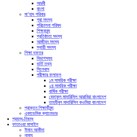
আরবী
বাংলা
মা’হাদ পরিবার
শূরা সদস্য
পরিচালনা পরিষদ
শিক্ষকবৃন্দ
প্রতিষ্ঠাতা সদস্য
আজীবন সদস্য
স্থায়ী সদস্য
শিক্ষা দফতর
বিভাগসমূহ
ভর্তি তথ্য
সিলেবাস
পরীক্ষার ফলাফল
১ম সাময়িক পরীক্ষা
২য় সাময়িক পরীক্ষা
বার্ষিক পরীক্ষা
বেফাকুল মাদারিসিল আরাবিয়া বাংলাদেশ
তাহযীবুল মাদারিসিল কওমিয়া বাংলাদেশ
প্রাক্তন শিক্ষার্থীবৃন্দ
একাডেমিক ক্যালেন্ডার
প্রবন্ধ-নিবন্ধ
ফাতাওয়া মাসাইল
ঈমান আকীদা
নামায