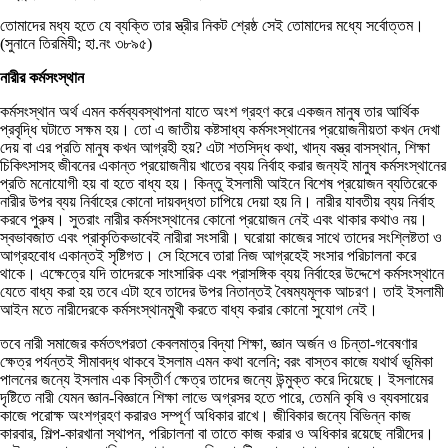
তোমাদের মধ্য হতে যে ব্যক্তি তার স্ত্রীর নিকট শ্রেষ্ঠ সেই তোমাদের মধ্যে সর্বোত্তম।
(সুনানে তিরমিযী; হা.নং ৩৮৯৫)
নারীর কর্মসংস্থান
কর্মসংস্থান অর্থ এমন কর্মব্যবস্থাপনা যাতে অংশ গ্রহণ করে একজন মানুষ তার আর্থিক
প্রবৃদ্ধি ঘটাতে সক্ষম হয়। তো এ জাতীয় কষ্টসাধ্য কর্মসংস্থানের প্রয়োজনীয়তা কখন দেখা
দেয় বা এর প্রতি মানুষ কখন আগ্রহী হয়? এটা শতসিদ্ধ কথা, খাদ্য বস্ত্র বাসস্থান, শিক্ষা
চিকিৎসাসহ জীবনের একান্ত প্রয়োজনীয় খাতের ব্যয় নির্বাহ করার জন্যই মানুষ কর্মসংস্থানের
প্রতি মনোযোগী হয় বা হতে বাধ্য হয়। কিন্তু ইসলামী আইনে বিশেষ প্রয়োজন ব্যতিরেকে
নারীর উপর ব্যয় নির্বাহের কোনো দায়বদ্ধতা চাপিয়ে দেয়া হয় নি। নারীর যাবতীয় ব্যয় নির্বাহ
করবে পুরুষ। সুতরাং নারীর কর্মসংস্থানের কোনো প্রয়োজন নেই এবং থাকার কথাও নয়।
স্বভাবজাত এবং প্রাকৃতিকভাবেই নারীরা সংসারী। ঘরোয়া কাজের সাথে তাদের সংশ্লিষ্টতা ও
আগ্রহবোধ একান্তই সৃষ্টিগত। সে হিসেবে তারা নিজ আগ্রহেই সংসার পরিচালনা করে
থাকে। এক্ষেত্রে যদি তাদেরকে সাংসারিক এবং প্রাসঙ্গিক ব্যয় নির্বাহের উদ্দেশে কর্মসংস্থানে
যেতে বাধ্য করা হয় তবে এটা হবে তাদের উপর নিতান্তই বৈষম্যমূলক আচরণ। তাই ইসলামী
আইন মতে নারীদেরকে কর্মসংস্থানমুখী করতে বাধ্য করার কোনো সুযোগ নেই।
তবে নারী সমাজের কর্মতৎপরতা কেবলমাত্র বিদ্যা শিক্ষা, জ্ঞান অর্জন ও চিন্তা-গবেষণার
ক্ষেত্র পর্যন্তই সীমাবদ্ধ থাকবে ইসলাম এমন কথা বলেনি; বরং বাস্তব কাজে যথার্থ ভূমিকা
পালনের জন্যে ইসলাম এক বিস্তীর্ণ ক্ষেত্র তাদের জন্যে উন্মুক্ত করে দিয়েছে। ইসলামের
দৃষ্টিতে নারী যেমন জ্ঞান-বিজ্ঞানে শিক্ষা লাভে অগ্রসর হতে পারে, তেমনি কৃষি ও ব্যবসায়ের
কাজে পরোক্ষ অংশগ্রহণ করারও সম্পূর্ণ অধিকার রাখে। জীবিকার জন্যে বিভিন্ন কাজ
কারবার, শিল্প-কারখানা স্থাপন, পরিচালনা বা তাতে কাজ করার ও অধিকার রয়েছে নারীদের।