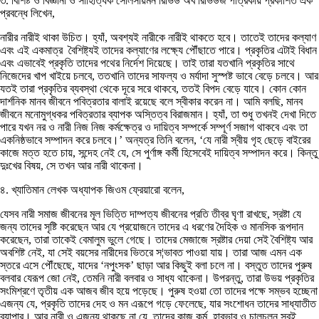
৩. বিশিষ্ট ও বিজ্ঞানী ও সাহিত্যিক সোলসায়মন রিভিউ অব রিভিউজ পত্রিকায় প্রকাশিত এক
প্রবন্ধে লিখেন,
নারীর নারীই থাকা উচিত। হ্যাঁ, অবশ্যই নারীকে নারীই থাকতে হবে। তাতেই তাদের কল্যাণ
এবং এই একমাত্র বৈশিষ্ট্যই তাদের কল্যাণের লক্ষ্যে পৌঁছাতে পারে। প্রকৃতির এটাই বিধান
এবং এভাবেই প্রকৃতি তাদের পথের নির্দেশ দিয়েছে। তাই তারা যতখানি প্রকৃতির সাথে
নিজেদের খাপ খাইয়ে চলবে, ততখানি তাদের সাফল্য ও মর্যাদা সুস্পষ্ট ভাবে বেড়ে চলবে। আর
যতই তারা প্রকৃতির ব্যবস্থা থেকে দূরে সরে থাকবে, ততই বিপদ বেড়ে যাবে। কোন কোন
দার্শনিক মানব জীবনে পবিত্রতার বালাই রয়েছে বলে স্বীকার করেন না। আমি বলছি, মানব
জীবনে মনোমুগ্ধকর পবিত্রতার ব্যাপক অস্তিত্ব বিরাজমান। হ্যাঁ, তা শুধু তখনই দেখা দিতে
পারে যখন নর ও নারী নিজ নিজ কর্মক্ষেত্র ও দায়িত্ব সম্পর্কে সম্পূর্ণ সজাগ থাকবে এবং তা
একনিষ্ঠভাবে সম্পাদন করে চলবে।’ অন্যত্র তিনি বলেন, ‘যে নারী স্বীয় গৃহ ছেড়ে বাইরের
কাজে মত্ত হতে চায়, সন্দেহ নেই যে, সে পুর্ণাঙ্গ কর্মী হিসেবেই দায়িত্ব সম্পাদন করে। কিন্তু
দুঃখের বিষয়, সে তখন আর নারী থাকেনা।
৪. খ্যাতিমান লেখক অধ্যাপক জিওম ফ্রেয়ারো বলেন,
যেসব নারী সমাজ জীবনের মূল ভিত্তি দাম্পত্য জীবনের প্রতি তীব্র ঘৃণা রাখছে, স্রষ্টা যে
জন্য তাদের সৃষ্টি করেছেন আর যে প্রয়োজনে তাদের এ ধরণের দৈহিক ও মানসিক রূপদান
করেছেন, তারা তাকেই বেমালুম ভুলে গেছে। তাদের মেজাজে স্রষ্টার দেয়া সেই বৈশিষ্ট্য আর
অবশিষ্ট নেই, যা সেই বয়সের নারীদের ভিতরে স¦ভাবত পাওয়া যায়। তারা আজ এমন এক
স্তরে এসে পৌঁছেছে, যাদের ‘নপুংসক’ ছাড়া আর কিছুই বলা চলে না। বস্তুত তাদের পুরুষ
বলবার যেরূপ জো নেই, তেমনি নারী বলবার ও সাধ্য থাকেনা। উপরন্তু, তারা উভয় প্রকৃতির
সংমিশ্রণে তৃতীয় এক আজব জীব হয়ে পড়েছে। পুরুষ হওয়া তো তাদের পক্ষে সম্ভব হচ্ছেনা
এজন্য যে, প্রকৃতি তাদের দেহ ও মন এরূপে গড়ে ফেলেছে, যার সংশোধন তাদের সাধ্যাতীত
ব্যাপার। আর নারী ও এজন্য থাকছে না যে, তাদের কাজ কর্ম, হাবভাব ও চালচলন সবই