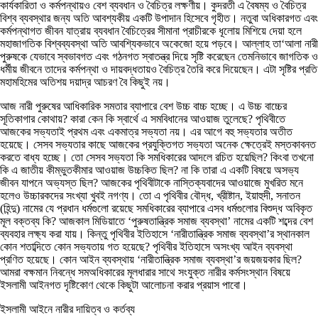
কার্যকারিতা ও কর্মপন্থায়ও বেশ ব্যবধান ও বৈচিত্র লক্ষণীয়। কুদরতী এ বৈষম্য ও বৈচিত্র
বিশ্ব ব্যবস্থার জন্য অতি আবশ্যকীয় একটি উপাদান হিসেবে গৃহীত। নতুবা অধিকারগত এবং
কর্মপন্থাগত জীবন যাত্রায় ব্যবধান বৈচিত্রের সীমানা প্রাচীরকে ধূলোয় মিশিয়ে দেয়া হলে
মহাজাগতিক বিশ্বব্যবস্থা অতি আবশ্যিকভাবে অকেজো হয়ে পড়বে। আল্লাহ তা‘আলা নারী
পুরুষকে যেভাবে স্বভাবগত এবং গঠনগত স্বাতন্ত্র দিয়ে সৃষ্টি করেছেন তেমনিভাবে জাগতিক ও
ধর্মীয় জীবনে তাদের কর্মপন্থা ও দায়বদ্ধতায়ও বৈচিত্র তৈরি করে দিয়েছেন। এটা সৃষ্টির প্রতি
মহামহিমের অতিশয় দয়াদ্র আচরণ বৈ কিছুই নয়।
আজ নারী পুরুষের আধিকারিক সমতার ব্যাপারে বেশ উচ্চ বাচ্চ হচ্ছে। এ উচ্চ বাচ্চের
সূতিকাগার কোথায়? কারা কেন কি স্বার্থে এ সমবিধানের আওয়াজ তুলেছে? পৃথিবীতে
আজকের সভ্যতাই প্রথম এবং একমাত্র সভ্যতা নয়। এর আগে বহু সভ্যতার অতীত
হয়েছে। সেসব সভ্যতার কাছে আজকের প্রযুক্তিগত সভ্যতা অনেক ক্ষেত্রেই মস্তকাবনত
করতে বাধ্য হচ্ছে। তো সেসব সভ্যতা কি সমধিকারের আদলে রচিত হয়েছিল? কিংবা তখনো
কি এ জাতীয় কীম্ভুতকীমার আওয়াজ উচ্চকিত ছিল? না কি তারা এ একটি বিষয়ে অসভ্য
জীবন যাপনে অভ্যস্ত ছিল? আজকের পৃথিবীটাকে নাস্তিক্যবাদের আওয়াজে মুখরিত মনে
হলেও উচ্চারকদের সংখ্যা খুবই নগণ্য। তো এ পৃথিবীর বৌদ্ধ, খ্রীষ্টান, ইয়াহুদী, সনাতন
(হিন্দু) নামের যে প্রধান ধর্মগুলো রয়েছে সমধিকারের ব্যাপারে এসব ধর্মগুলোর বিশুদ্ধ অবিকৃত
মূল বক্তব্য কি? আজকাল মিডিয়াতে ‘পুরুষতান্ত্রিক সমাজ ব্যবস্থা’ নামের একটি শব্দের বেশ
ব্যবহার লক্ষ্য করা যায়। কিন্তু পৃথিবীর ইতিহাসে ‘নারীতান্ত্রিক সমাজ ব্যবস্থা’র স্থানকাল
কোন শতাব্দিতে কোন সভ্যতায় গত হয়েছে? পৃথিবীর ইতিহাসে অসংখ্য আইন ব্যবস্থা
প্রণিত হয়েছে। কোন আইন ব্যবস্থায় ‘নারীতান্ত্রিক সমাজ ব্যবস্থা’র জয়জয়কার ছিল?
আমরা বক্ষমান নিবন্ধে সমঅধিকারের মূলধারার সাথে সংযুক্ত নারীর কর্মসংস্থান বিষয়ে
ইসলামী আইনগত দৃষ্টিকোণ থেকে কিছুটা আলোচনা করার প্রয়াস পাবো।
ইসলামী আইনে নারীর দায়িত্ব ও কর্তব্য