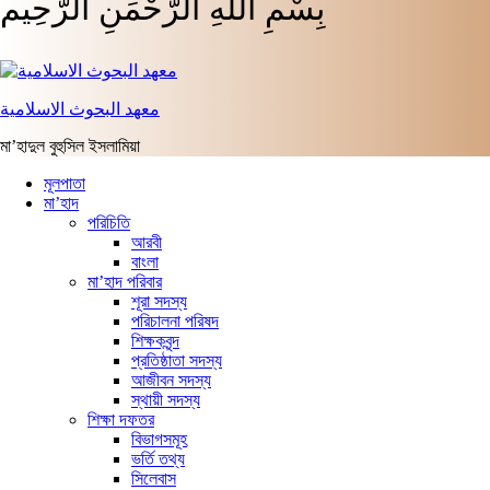
بِسْمِ اللَّهِ الرَّحْمَنِ الرَّحِيم
معهد البحوث الاسلامية
মা’হাদুল বুহুসিল ইসলামিয়া
মূলপাতা
মা’হাদ
পরিচিতি
আরবী
বাংলা
মা’হাদ পরিবার
শূরা সদস্য
পরিচালনা পরিষদ
শিক্ষকবৃন্দ
প্রতিষ্ঠাতা সদস্য
আজীবন সদস্য
স্থায়ী সদস্য
শিক্ষা দফতর
বিভাগসমূহ
ভর্তি তথ্য
সিলেবাস