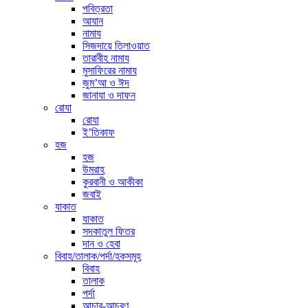
পবিত্রতা
আযান
নামায
সিজদায়ে তিলাওয়াত
তারাবীহ নামায
মুসাফিরের নামায
জুম’আ ও ঈদ
জানাযা ও দাফন
রোযা
রোযা
ই’তিকাফ
হজ
হজ
উমরাহ
কুরবানী ও আকীকা
জবাই
যাকাত
যাকাত
সদকাতুল ফিতর
দান ও হেবা
বিবাহ/তালাক/পর্দা/হকসমূহ
বিবাহ
তালাক
পর্দা
আচার-আচরণ