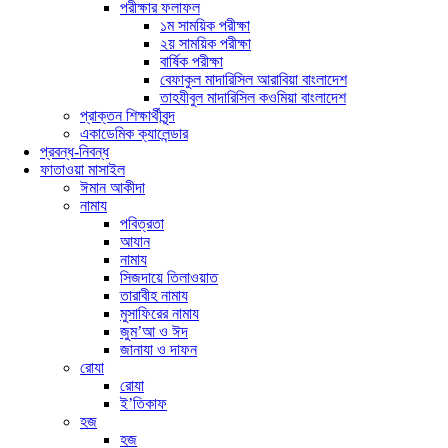
পরীক্ষার ফলাফল
১ম সাময়িক পরীক্ষা
২য় সাময়িক পরীক্ষা
বার্ষিক পরীক্ষা
বেফাকুল মাদারিসিল আরাবিয়া বাংলাদেশ
তাহযীবুল মাদারিসিল কওমিয়া বাংলাদেশ
প্রাক্তন শিক্ষার্থীবৃন্দ
একাডেমিক ক্যালেন্ডার
প্রবন্ধ-নিবন্ধ
ফাতাওয়া মাসাইল
ঈমান আকীদা
নামায
পবিত্রতা
আযান
নামায
সিজদায়ে তিলাওয়াত
তারাবীহ নামায
মুসাফিরের নামায
জুম’আ ও ঈদ
জানাযা ও দাফন
রোযা
রোযা
ই’তিকাফ
হজ
হজ