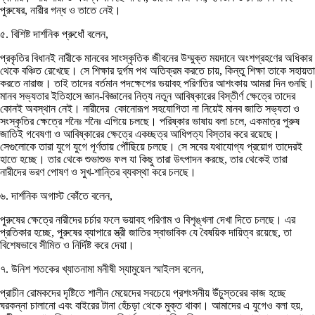
পুরুষের, নারীর গন্ধ ও তাতে নেই।
৫. বিশিষ্ট দার্শনিক প্রুধোঁ বলেন,
প্রকৃতির বিধানই নারীকে মানবের সাংস্কৃতিক জীবনের উম্মুক্ত ময়দানে অংশগ্রহণের অধিকার
থেকে বঞ্চিত রেখেছে। সে শিক্ষার দুর্গম পথ অতিক্রম করতে চায়, কিন্তু শিক্ষা তাকে সহায়তা
করতে নারাজ। তাই তাদের বর্তমান পদক্ষেপের ভয়াবহ পরিণতির আশংকায় আমরা দিন গুনছি।
মানব সভ্যতার ইতিহাসে জ্ঞান-বিজ্ঞানের নিত্য নতুন আবিষ্কারের বিস্তীর্ণ ক্ষেত্রে তাদের
কোনই অবস্থান নেই। নারীদের কোনোরূপ সহযোগিতা না নিয়েই মানব জাতি সভ্যতা ও
সংস্কৃতির ক্ষেত্রে শনৈঃ শনৈঃ এগিয়ে চলছে। পরিষ্কার ভাষায় বলা চলে, একমাত্র পুরুষ
জাতিই গবেষণা ও আবিষ্কারের ক্ষেত্রে একচ্ছত্র আধিপত্য বিস্তার করে রয়েছে।
সেগুলোকে তারা যুগে যুগে পূর্ণতায় পৌঁছিয়ে চলছে। সে সবের যথাযোগ্য প্রয়োগ তাদেরই
হাতে হচ্ছে। তার থেকে শুভাশুভ ফল যা কিছু তারা উৎপাদন করছে, তার থেকেই তারা
নারীদের ভরণ পোষণ ও সুখ-শান্তির ব্যবস্থা করে চলছে।
৬. দার্শনিক অগাস্ট কোঁতে বলেন,
পুরুষের ক্ষেত্রে নারীদের চর্চার ফলে ভয়াবহ পরিণাম ও বিশৃঙ্খলা দেখা দিতে চলছে। এর
প্রতিকার হচ্ছে, পুরুষের ব্যাপারে স্ত্রী জাতির স্বাভাবিক যে বৈষয়িক দায়িত্ব রয়েছে, তা
বিশেষভাবে সীমিত ও নির্দিষ্ট করে দেয়া।
৭. উনিশ শতকের খ্যাতনামা মনীষী স্যামুয়েল স্মাইলস বলেন,
প্রাচীন রোমকদের দৃষ্টিতে শালীন মেয়েদের সবচেয়ে প্রশংসনীয় উঁচুস্তরের কাজ হচ্ছে
ঘরকন্না চালানো এবং বাইরের টানা হেঁচড়া থেকে মুক্ত থাকা। আমাদের এ যুগেও বলা হয়,