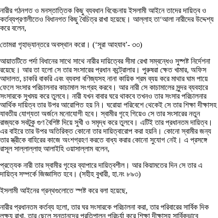
নারীর গঠনগত ও মনস্তাত্তিক কিছু ব্যবধান বিবেচনায় ইসলামী আইনে তাদের দায়িত্ব ও
কর্তব্যপ্রণালীতেও বিধানগত কিছু বৈচিত্র রাখা হয়েছে। আল্লাহ তা‘আলা নারীদের উদ্দেশ্য
করে বলেন,
তোমরা গৃহাভ্যান্তরে অবস্থান করো। (‘সূরা আহযাব’- ৩৩)
আয়াতটিতে পর্দা বিধানের সাথে সাথে নারীর দায়িত্বের সীমা রেখা সম্বন্ধেও সুষ্পষ্ট নির্দেশনা
রয়েছে। আর তা হলো সে তার সংসারের প্রধান কন্ট্রোলার। পুরুষরা ক্ষেত খামার, অফিস
আদালত, চাকরি বাকরি এবং ব্যবসা বণিজ্যসহ নানা কায়িক শ্রম ব্যয় করে মাথার ঘাম পায়ে
ফেলে সংসার পরিচালনার কাচামাল সংগ্রহ করবে। আর নারী সে কাচামালের সুন্দর ব্যবহারে
সংসারকে সুখময় করে তুলবে। নারী যখন বাবার ঘরে থাকবে তখনও তার সংসার পরিচালনার
আর্থিক দায়িত্ব তার উপর আরোপিত হয় নি। ঘরোয়া পরিবেশে থেকেই সে তার শিক্ষা দীক্ষাসহ
যাবতীয় যোগ্যতা অর্জনে মনোযোগী হবে। স্বামীর গৃহে গিয়েও সে তার সংসারের নতুন
রাজ্যকে সবটুকু গুণ বৈশিষ্ট দিয়ে সুখী ও সমৃদ্ধ করে তুলবে। এটিই তার প্রধানতম দায়িত্ব।
এর বাইরে তার উপর অতিরিক্ত কোনো তার দায়িত্বারোপ করা হয়নি। কোনো স্বামীর জন্য
তার স্ত্রীকে বাহিরের কাজে অংশগ্রহণ করতে বাধ্য করার কোনো সুযোগ নেই। এ প্রসঙ্গে
রাসূল সাল্লাল্লাহু আলাইহি ওয়াসাল্লাম বলেন,
প্রত্যেক নারী তার স্বামীর গৃহের ব্যাপারে দায়িত্বশীল। আর কিয়ামতের দিন সে তার এ
দায়িত্ব সম্পর্কে জিজ্ঞাসিত হবে। (সহীহ বুখারী, হা.নং ৮৯৩)
ইসলামী আইনের গ্রন্থগুলোতে স্পষ্ট করে বলা হয়েছে,
নারীর প্রধানতম কর্তব্য হলো, তার ঘর সংসারকে পরিচালনা করা, তার পরিবারের সার্বিক দিক
লক্ষ্য রাখা, তার ছেলে সন্তানদের প্রতিপালন পরিচর্যা করে শিক্ষা দীক্ষাসহ সার্বিকভাবে