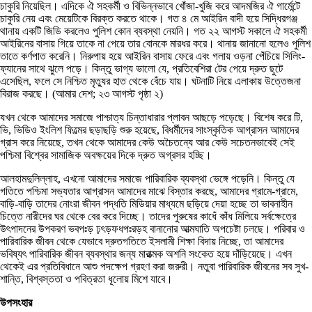
চাকুরি নিয়েছিল। এদিকে ঐ সহকর্মী ও বিভিন্নভাবে খোঁজা-খুজি করে আদমজির ঐ গার্মেন্টে
চাকুরি নেয় এবং মেয়েটিকে বিরক্ত করতে থাকে। গত ৪ মে আইরিন বাদী হয়ে সিদ্ধিরগঞ্জ
থানায় একটি জিডি করলেও পুলিশ কোন ব্যবস্থা নেয়নি। গত ২২ আগস্ট সকালে ঐ সহকর্মী
আইরিনের বাসায় গিয়ে তাকে না পেয়ে তার বোনকে মারধর করে। থানায় জানানো হলেও পুলিশ
তাতে কর্ণপাত করেনি। নিরুপায় হয়ে আইরিন বাসায় ফেরে এবং গলায় ওড়না পেঁচিয়ে সিলিং-
ফ্যানের সাথে ঝুলে পড়ে। কিন্তু ভাগ্য ভালো যে, প্রতিবেশিরা টের পেয়ে দ্রুত ছুটে
এসেছিল, ফলে সে নিশ্চিত মৃত্যুর হাত থেকে বেঁচে যায়। ঘটনাটি নিয়ে এলাকায় উত্তেজনা
বিরাজ করছে। (আমার দেশ; ২৩ আগস্ট পৃষ্ঠা ২)
যখন থেকে আমাদের সমাজে পাশ্চাত্য চিন্তাধারার প্লাবন আছড়ে পড়েছে। বিশেষ করে টি,
ভি, ভিডিও ইংলিশ ফিল্মের ছড়াছড়ি শুরু হয়েছে, বিধর্মীদের সাংস্কৃতিক আগ্রাসন আমাদের
গ্রাস করে নিয়েছে, তখন থেকে আমাদের কেউ অচৈতন্যে আর কেউ সচেতনভাবেই সেই
পশ্চিমা বিশ্বের সামাজিক অবক্ষয়ের দিকে দ্রুত অগ্রসর হচ্ছি।
আলহামদুলিল্লাহ, এখনো আমাদের সমাজে পারিবারিক ব্যবস্থা ভেঙ্গে পড়েনি। কিন্তু যে
গতিতে পশ্চিমা সভ্যতার আগ্রাসন আমাদের মাঝে বিস্তার করছে, আমাদের গ্রামে-গ্রামে,
বাড়ি-বাড়ি তাদের নোংরা জীবন পদ্ধতি মিডিয়ার মাধ্যমে ছড়িয়ে দেয়া হচ্ছে তা ভাবনাহীন
চিত্তে নারীদের ঘর থেকে বের করে দিচ্ছে। তাদের পুরুষের কাধেঁ কাঁধ মিলিয়ে সর্বক্ষেত্রে
উৎপাদনের উপকরণ ভবপঃড় ঢ়ৎড়ফধপঃরড়হ বানানোর আত্মঘাতি অপচেষ্টা চলছে। পরিবার ও
পারিবারিক জীবন থেকে যেভাবে দ্রুতগতিতে ইসলামী শিক্ষা বিদায় নিচ্ছে, তা আমাদের
ভবিষ্যৎ পারিবারিক জীবন ব্যবস্থার জন্য মারাত্মক অশনি সংকেত হয়ে দাঁড়িয়েছে। এখন
থেকেই এর প্রতিবিধানে আশু পদক্ষেপ গ্রহণ করা জরুরী। নতুবা পারিবারিক জীবনের সব সুখ-
শান্তি, বিশ্বস্ততা ও পবিত্রতা ধূলোয় মিশে যাবে।
উপসংহার