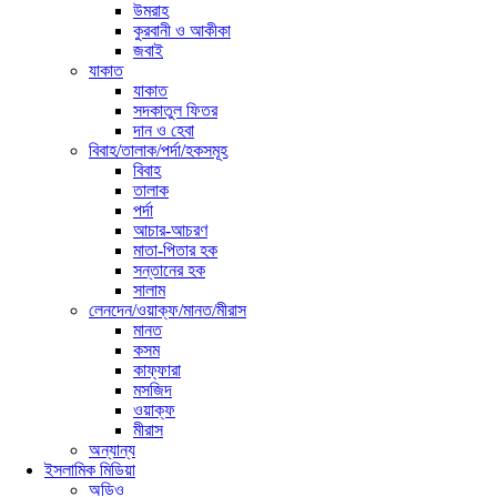
উমরাহ
কুরবানী ও আকীকা
জবাই
যাকাত
যাকাত
সদকাতুল ফিতর
দান ও হেবা
বিবাহ/তালাক/পর্দা/হকসমূহ
বিবাহ
তালাক
পর্দা
আচার-আচরণ
মাতা-পিতার হক
সন্তানের হক
সালাম
লেনদেন/ওয়াক্ফ/মানত/মীরাস
মানত
কসম
কাফ্ফারা
মসজিদ
ওয়াক্ফ
মীরাস
অন্যান্য
ইসলামিক মিডিয়া
অডিও