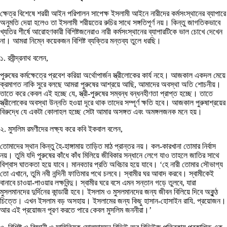
ক্ষেত্র বিশেষে শরয়ী আইন পরিপালন সাপেক্ষ ইসলামী আইনে নারীদের কর্মসংস্থানের ব্যাপারে
অনুমতি দেয়া হলেও তা ইসলামী শরীয়তের রুচির সাথে সঙ্গতিপূর্ণ নয়। কিন্তু জাগতিকভাবে
খ্যতির শীর্ষে আরোহণকারী বিশিষ্টজনেরাও নারী কর্মসংস্থানের ব্যাপারটিকে ভাল চোখে দেখেন
না। আমরা নিম্নে কয়েকজন বিশিষ্ট ব্যক্তির মন্তব্য তুলে ধরছি।
১. রবীন্দ্রনাথ বলেন,
পুরুষের কর্মক্ষেত্রে প্রবেশ করিয়া অর্থোপার্জন স্ত্রীলোকের কার্য নহে। আজকাল একদল মেয়ে
ক্রমাগত নাকি সুরে বলছে আমরা পুরুষের আশ্রয়ে আছি, আমাদের অবস্থা অতি শোচনীয়।
তাতে করে কেবল এই হচ্ছে যে, স্ত্রী-পুরুষের সম্বন্ধ বন্ধনহীণতা প্রাপ্ত হচ্ছে। তাতে
স্ত্রীলোকের অবস্থা উন্নতি হওয়া দূরে থাক তাদের সম্পূর্ণ ক্ষতি হবে। আজকাল পুরুষাশ্রয়ের
বিরুদ্ধে যে একটা কোলাহল হচ্ছে সেটা আমার অসঙ্গত এবং অমঙ্গলজনক মনে হয়।
২. মুসলিম রমণীদের লক্ষ্য করে কবি ইকবাল বলেন,
তোমাদের স্থান কিন্তু হৈ-হাঙ্গামায় তাড়িত মাঠ প্রান্তর নয়। কল-কারখানা তোমার নির্বাস
নয়। তুমি যদি পুরুষের কাঁধে কাঁধ মিলিয়ে জীবিকার সন্ধানে লেগে যাও তাহলে জাতির সাথে
বিশ্বাস ঘাতকতা হয়ে যাবে। মানবতার প্রতি অবিচার হয়ে যাবে। ‘হে নারী তোমার সৌভাগ্য
তো এখানে, তুমি নবী নন্দিনী ফাতিমার পথে চলবে। স্বামীর ঘর আবাদ করবে। স্বামীকেই
বানাবে চাওয়া-পাওয়ার লক্ষবিন্দু। স্বামীর ঘরে বসে এমন সন্তান গড়ে তুলবে, যারা
মুসলমানদের দুর্দিনের কান্ডারী হবে। ইসলাম ও মুসলমানদের জন্য জীবন বিলিয়ে দিবে অকুন্ঠ
চিত্তে। এখন ইসলাম বড় অসহায়। ইসলামের জন্য কিছু হাসান-হোসাইন রাযি. প্রয়োজন।
আর এই প্রয়োজন পূরণ করতে পারে কেবল মুসলিম জননীরা।’