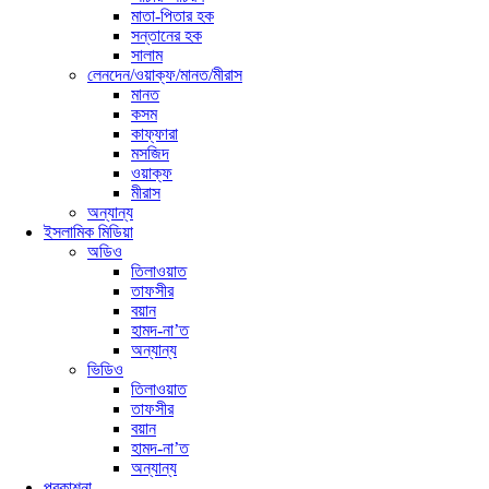
মাতা-পিতার হক
সন্তানের হক
সালাম
লেনদেন/ওয়াক্ফ/মানত/মীরাস
মানত
কসম
কাফ্ফারা
মসজিদ
ওয়াক্ফ
মীরাস
অন্যান্য
ইসলামিক মিডিয়া
অডিও
তিলাওয়াত
তাফসীর
বয়ান
হামদ-না’ত
অন্যান্য
ভিডিও
তিলাওয়াত
তাফসীর
বয়ান
হামদ-না’ত
অন্যান্য
প্রকাশনা