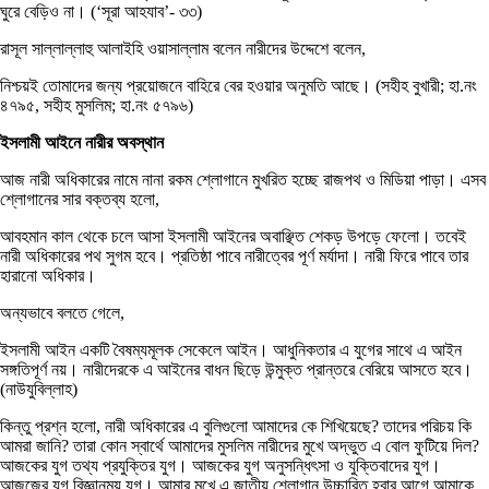
ঘুরে বেড়িও না। (‘সূরা আহযাব’- ৩৩)
রাসূল সাল্লাল্লাহু আলাইহি ওয়াসাল্লাম বলেন নারীদের উদ্দেশে বলেন,
নিশ্চয়ই তোমাদের জন্য প্রয়োজনে বাহিরে বের হওয়ার অনুমতি আছে। (সহীহ বুখারী; হা.নং
৪৭৯৫, সহীহ মুসলিম; হা.নং ৫৭৯৬)
ইসলামী আইনে নারীর অবস্থান
আজ নারী অধিকারের নামে নানা রকম শ্লোগানে মুখরিত হচ্ছে রাজপথ ও মিডিয়া পাড়া। এসব
শ্লোগানের সার বক্তব্য হলো,
আবহমান কাল থেকে চলে আসা ইসলামী আইনের অবাঞ্ছিত শেকড় উপড়ে ফেলো। তবেই
নারী অধিকারের পথ সুগম হবে। প্রতিষ্ঠা পাবে নারীত্বের পূর্ণ মর্যাদা। নারী ফিরে পাবে তার
হারানো অধিকার।
অন্যভাবে বলতে গেলে,
ইসলামী আইন একটি বৈষম্যমূলক সেকেলে আইন। আধুনিকতার এ যুগের সাথে এ আইন
সঙ্গতিপূর্ণ নয়। নারীদেরকে এ আইনের বাধন ছিড়ে উন্মুক্ত প্রান্তরে বেরিয়ে আসতে হবে।
(নাউযুবিল্লাহ)
কিন্তু প্রশ্ন হলো, নারী অধিকারের এ বুলিগুলো আমাদের কে শিখিয়েছে? তাদের পরিচয় কি
আমরা জানি? তারা কোন স্বার্থে আমাদের মুসলিম নারীদের মুখে অদ্ভুত এ বোল ফুটিয়ে দিল?
আজকের যুগ তথ্য প্রযুক্তির যুগ। আজকের যুগ অনুসন্ধিৎসা ও যুক্তিবাদের যুগ।
আজজের যুগ বিজ্ঞানময় যুগ। আমার মুখে এ জাতীয় শ্লোগান উচ্চারিত হবার আগে আমাকে