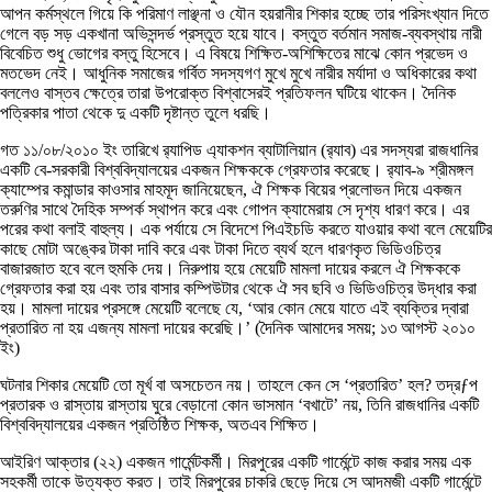
আপন কর্মস্থলে গিয়ে কি পরিমাণ লাঞ্ছনা ও যৌন হয়রানীর শিকার হচ্ছে তার পরিসংখ্যান দিতে
গেলে বড় সড় একখানা অভিসন্দর্ভ প্রস্তুত হয়ে যাবে। বস্তুত বর্তমান সমাজ-ব্যবস্থায় নারী
বিবেচিত শুধু ভোগের বস্তু হিসেবে। এ বিষয়ে শিক্ষিত-অশিক্ষিতের মাঝে কোন প্রভেদ ও
মতভেদ নেই। আধুনিক সমাজের গর্বিত সদস্যগণ মুখে মুখে নারীর মর্যাদা ও অধিকারের কথা
বললেও বাস্তব ক্ষেত্রে তারা উপরোক্ত বিশ্বাসেরই প্রতিফলন ঘটিয়ে থাকেন। দৈনিক
পত্রিকার পাতা থেকে দু একটি দৃষ্টান্ত তুলে ধরছি।
গত ১১/০৮/২০১০ ইং তারিখে র‌্যাপিড এ্যাকশন ব্যাটালিয়ান (র‌্যাব) এর সদস্যরা রাজধানির
একটি বে-সরকারী বিশ্ববিদ্যালয়ের একজন শিক্ষককে গ্রেফতার করেছে। র‌্যাব-৯ শ্রীমঙ্গল
ক্যাম্পের কমান্ডার কাওসার মাহমূদ জানিয়েছেন, ঐ শিক্ষক বিয়ের প্রলোভন দিয়ে একজন
তরুণির সাথে দৈহিক সম্পর্ক স্থাপন করে এবং গোপন ক্যামেরায় সে দৃশ্য ধারণ করে। এর
পরের কথা বলাই বাহুল্য। এক পর্যায়ে সে বিদেশে পিএইচডি করতে যাওয়ার কথা বলে মেয়েটির
কাছে মোটা অঙ্কের টাকা দাবি করে এবং টাকা দিতে ব্যর্থ হলে ধারণকৃত ভিডিওচিত্র
বাজারজাত হবে বলে হুমকি দেয়। নিরুপায় হয়ে মেয়েটি মামলা দায়ের করলে ঐ শিক্ষককে
গ্রেফতার করা হয় এবং তার বাসার কম্পিউটার থেকে ঐ সব ছবি ও ভিডিওচিত্র উদ্ধার করা
হয়। মামলা দায়ের প্রসঙ্গে মেয়েটি বলেছে যে, ‘আর কোন মেয়ে যাতে এই ব্যক্তির দ্বারা
প্রতারিত না হয় এজন্য মামলা দায়ের করেছি।’ (দৈনিক আমাদের সময়; ১৩ আগস্ট ২০১০
ইং)
ঘটনার শিকার মেয়েটি তো মূর্খ বা অসচেতন নয়। তাহলে কেন সে ‘প্রতারিত’ হল? তদ্রƒপ
প্রতারক ও রাস্তায় রাস্তায় ঘুরে বেড়ানো কোন ভাসমান ‘বখাটে’ নয়, তিনি রাজধানির একটি
বিশ্ববিদ্যালয়ের একজন প্রতিষ্ঠিত শিক্ষক, অতএব শিক্ষিত।
আইরিণ আক্তার (২২) একজন গার্মেন্টকর্মী। মিরপুরের একটি গার্মেন্টে কাজ করার সময় এক
সহকর্মী তাকে উত্যক্ত করত। তাই মিরপুরের চাকরি ছেড়ে দিয়ে সে আদমজী একটি গার্মেন্টে