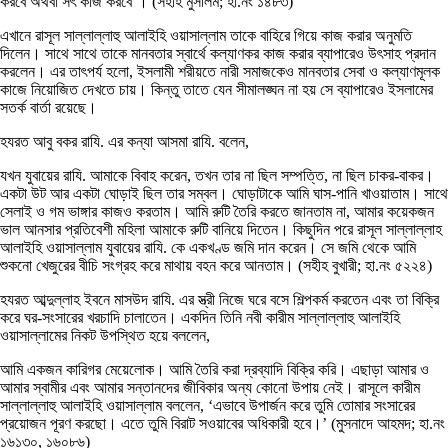
করবে অথবা সৎ কাজ করবে’। (সহীহ মুসলিম; হা.নং ১৪৮৩)
এখানে রাসূল সাল্লাল্লাহু আলাইহি ওয়াসাল্লাম তাকে বাহিরে গিয়ে কাজ করার অনুমতি
দিলেন। সাথে সাথে তাকে মানবতার স্বার্থে কল্যাণকর কাজ করার ব্যাপারেও উৎসাহ প্রদান
করলেন। এর তাৎপর্য হলো, ইসলামী শরীয়তে নারী সমাজকেও মানবতার সেবা ও কল্যাণমূলক
কাজে নিয়োজিত দেখতে চায়। কিন্তু তাতে যেন সীমালঙ্ঘন না হয় সে ব্যাপারেও ইসলামের
সতর্ক বার্তা রয়েছে।
হযরত আবু বকর রাযি. এর কন্যা আসমা রাযি. বলেন,
যখন যুবায়ের রাযি. আমাকে বিবাহ করেন, তখন তার না ছিল সম্পত্তি, না ছিল চাকর-বাকর।
একটা উট আর একটা ঘোড়াই ছিল তার সম্বল। ঘোড়াটাকে আমি ঘাস-পানি খাওয়াতাম। সাথে
সেলাই ও গম ভাঙ্গার কাজও করতাম। আমি রুটি তৈরি করতে জানতাম না, আমার কয়েকজন
ভাল আনসার প্রতিবেশী মহিলা আমাকে রুটি বানিয়ে দিতেন। কিছুদিন পরে রাসূল সাল্লাল্লাহ
আলাইহি ওয়াসাল্লাম যুবায়ের রাযি. কে একখণ্ড জমি দান করেন। সে জমি থেকে আমি
শুকনো খেজুরের বীচি সংগ্রহ করে মাথায় বহন করে আনতাম। (সহীহ বুখারী; হা.নং ৫২২৪)
হযরত আব্দুল্লাহ ইবনে মাসউদ রাযি. এর স্ত্রী নিজে ঘরে বসে শিল্পকর্ম করতেন এবং তা বিক্রি
করে ঘর-সংসারের খরচাদি চালাতেন। একদিন তিনি নবী কারীম সাল্লাল্লাহু আলাইহি
ওয়াসাল্লামের নিকট উপস্থিত হয়ে বললেন,
আমি একজন কারিগর মেয়েলোক। আমি তৈরি করা দ্রব্যাদি বিক্রি করি। এছাড়া আমার ও
আমার স্বামীর এবং আমার সন্তানদের জীবিকার অন্য কোনো উপায় নেই। রাসূলে কারীম
সাল্লাল্লাহু আলাইহি ওয়াসাল্লাম বললেন, ‘এভাবে উপার্জন করে তুমি তোমার সংসারের
প্রয়োজন পূরণ করছো। এতে তুমি বিরাট সওয়াবের অধিকারী হবে।’ (মুসনাদে আহমদ; হা.নং
১৬১৩০, ১৬০৮৬)