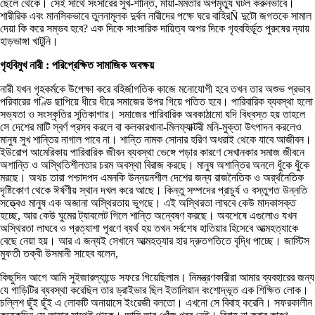
ছেলে থেকে। সেই সাথে সংসারের সুখ-শান্তি, মায়া-মমতার অপমৃত্যু ঘটল করুনভাবে।
শারীরিক এবং মানসিকভাবে তুলনামূলক দুর্বল নারীদের পক্ষে ঘরে বাহিরÑ দুটো জগতকে সামাল
দেয়া কি করে সম্ভব হবে? এক দিকে সাংসারিক দায়িত্ব অপর দিকে গৃহবহির্ভূত পুরুষের ন্যায়
হাড়ভাঙ্গা খাটুনি।
গৃহবিমুখ নারী : পরিপ্রেক্ষিত সামাজিক অবক্ষয়
নারী যখন গৃহকর্মকে উপেক্ষা করে বহির্জাগতিক কাজে মনোযোগী হবে তখন তার অশুভ প্রভাব
পরিবারের গণ্ডি ছাপিয়ে ধীরে ধীরে সমাজের উপর গিয়ে পতিত হবে। পারিবারিক ব্যবস্থা হলো
সভ্যতা ও সংস্কৃতির সূতিকাগার। সমাজের পারিবারিক অবকাঠামো যদি বিধ্বস্ত হয় তাহলে
সে দেশের মাটি স্বর্ণ প্রসব করলে বা কলকারখানা-মিলফ্যাক্টরী মনি-মুক্তা উৎপাদন করলেও
মানুষ সুখ শান্তির নাগাল পাবে না। শান্তি নামক সোনার হরিণ অধরাই থেকে যাবে আজীবন।
ইউরোপ আমেরিকায় পারিবারিক জীবন ব্যবস্থা ভেঙ্গে পড়ার কারণে সেখানকার সমাজ জীবনে
অশান্তি ও অস্থিতিশীলতার চরম অবস্থা বিরাজ করছে। মানুষ অশান্তির অনলে ধুঁকে ধুঁকে
মরছে। অথচ তারা পশ্চাদপদ এমনকি উন্নয়নশীল দেশের জন্য রাজনৈতিক ও অর্র্থনৈতিক
দৃষ্টিকোণ থেকে ঈর্ষণীয় স্থান দখল করে আছে। কিন্তু সম্পদের প্রাচুর্য ও বস্তুগত উন্নতি
সত্ত্বেও মানুষ এক অজানা অস্থিরতায় ভুগছে। এই অস্থিরতা লাঘবে কেউ মাদকাসক্ত
হচ্ছে, আর কেউ ঘুমের ট্যাবলেট গিলে শান্তি অন্বেষণ করছে। অবশেষে এগুলোও যখন
অস্থিরতা লাঘবে ও প্রত্যাশা পূরণে ব্যর্থ হয় তখন সর্বশেষ হাতিয়ার হিসেবে আত্মহত্যাকে
বেছে নেয়া হয়। আর এ জন্যই সেখানে আত্মহত্যার হার দ্রুতগতিতে বৃদ্ধি পাচ্ছে। জাস্টিস
মুফতী তক্বী উসমানী সাহেব বলেন,
কিছুদিন আগে আমি সুইজারল্যান্ডে সফরে গিয়েছিলাম। নিমন্ত্রণকারীরা আমার ব্যবহারের জন্য
যে গাড়িটির ব্যবস্থা করেছিল তার ড্রাইভার ছিল ইতালিয়ান বংশোদ্ভূত এক শিক্ষিত লোক।
চল্লিশ ছুঁই ছুঁই এ লোকটি অনায়াসে ইংরেজী বলতো। এখনো সে বিবাহ করেনি। সফরকালীন