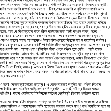
কয়েকদিন সে আমার সাথেই থাকে। আমি তার খোঁজ খবর নেই। বিবাহ না করার কারণ
সম্পর্কে সে বলল, ‘আমাদের সমাজে বিবাহ-শাদী অর্থহীন হয়ে পড়েছে। বিবাহত্তোর স্বামী-
স্ত্রীর মাঝে স্থায়ী সম্পর্ক গড়ে উঠে না। বিবাহ এখন অস্থায়ী ও কৃত্রিম সম্পর্কের অপর
নাম। অনেক ক্ষেত্রেই এখন বিবাহের উদ্দেশ্য হয়ে থাকে, একে অপর থেকে আর্থিক সুবিধা
লাভ করা। এ জন্য বহু নারীদের দেখা যায় তারা বিবাহের পর দ্রুত ডিভোর্স দিয়ে দেয়। আর
সরকারি আইনের সুবাদে স্বামীর সম্পদের বিশাল অংশ হাতিয়ে নিয়ে তাকে দেউলিয়া বানিয়ে
দেয়। এ সমাজে বুঝা দুস্কর যে, কে স্বামীর সম্পদ হাতিয়ে নেয়ার জন্য বিবাহ বন্ধনে আবদ্ধ
হচ্ছে; আর কে বিশ্বস্ততার সাথে জীবন কাটানোর জন্য অটুট বন্ধনে আবদ্ধ হচ্ছে।’
বেদনাভরা কণ্ঠে সে কথাগুলো বলে শেষ করলো। পরে আক্ষেপ ও আফসোসের সুরে সে
একথাও বললো ‘আহ! আপনাদের এশিয়ান রাষ্ট্রগুলোতে বিবাহের বন্ধন কতোইনা অর্থবহ।
বিবাহের সুবাদে এক চমৎকার স্থায়ী পারিবারিক জীবন অস্তিত্ব লাভ করে। একে অপরের সুখ-
দুঃখের সঙ্গী হয়। আমরা এমন পারিবারিক জীবন থেকে বঞ্চিত হয়ে গেছি।’ আমি তাকে
জিজ্ঞাসা করলাম, তোমার বাবা-মা, ভাই-বোনেরা কি একজন ভালো স্ত্রীর সন্ধানে তোমাকে
সাহায্য করে না? সে আমার কথা শুনে আশ্চার্য বোধ করে বললো, আমার পিতা-মাতা তো বেঁচে
নেই। ভাই-বোন আছে কিন্তু তাদের সাথে আমার বিবাহের কি সম্পর্ক! প্রত্যেক ব্যক্তি নিজ
নিজ চিন্তা নিয়েই ব্যস্ত। অপরের এ বিষয়ে চিন্তা করার সুযোগ কোথায়? প্রত্যেক ব্যক্তি
নিজ সমস্যার সমাধান নিজেই করে থাকে। আমার তো তাদের সাথে সাক্ষাত হতেই বছরের পর
বছর পার হয়ে যায়।’
এ হলো একজন ড্রাইভারের মন্তব্য। এ থেকে সহজেই অনুমিত হয়, পশ্চিমা বিশ্বের
পারিবারিক এবং সামাজিক অস্থিরতার গতি প্রকৃতি। এ সবই নারী স্বাধীনতার অশুভ
পরিণতি। সাবেক সোভিয়েত ইউনিয়নের সর্বশেষ প্রেসিডেন্ট মিখাইল গর্ভাচেভ বলেন,
আমরা আমাদের কঠিন বাস্তবতা সম্পন্ন দুঃসাহসিক ইতিহাসের অতীত বছরগুলোতে নারীদের
যেসব অধিকার ও প্রয়োজনের প্রতি মনোযোগ আরোপ করতে সম্পূর্ণ ব্যর্থ হয়েছি তা হলো মা
ও গৃহিণী হিসেবে, তেমনি সন্তানদের আদব-শিষ্টাচার প্রশিক্ষণ ও প্রতিপালনের ক্ষেত্রে