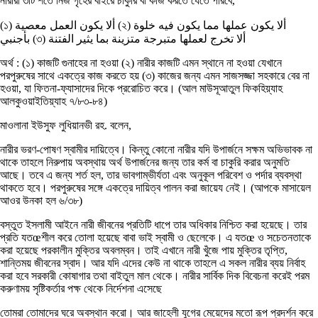
নারীরা ৩টি শর্তে নিজ গৃহের বাইরে চাকুরি বা কাজ করতে যেতে পারবে,
(১) ألا يكون العمل معصية (২) ألا يكون عملها مما يكون فيه خلوة
بأجنبي (৩) ألا تخرج لعملها متبرجة متزينة بما يثير الفتنة
অর্থ : (১) কাজটি গুনাহের না হওয়া (২) নারীর কাজটি এমন স্থানে না হওয়া যেখানে
পরপুরুষের সাথে একত্রে কাজ করতে হয় (৩) কাজের জন্য এমন সাজসজ্জা সহকারে বের না
হওয়া, যা ফিতনা-ফ্যাসাদের দিকে প্ররোচিত করে। (আল মাউসূআতুল ফিকহিয়্যাহ
আলকুওয়াইতিয়্যাহ ৭/৮৩-৮৪)
মাওলানা ইউসুফ লুধিয়ানভী রহ. বলেন,
নারীর ভরণ-পোষণ স্বামীর দায়িত্বে। কিন্তু কোনো নারীর যদি উপার্জনে সক্ষম অভিভাবক না
থাকে তাহলে নিরুপায় অবস্থায় অর্থ উপার্জনের জন্য তার কর্ম বা চাকুরি করার অনুমতি
আছে। তবে এ জন্য শর্ত হল, তার ভাবগাম্ভীর্যতা এবং অনুকূল পরিবেশ ও পর্দার ব্যবস্থা
থাকতে হবে। পরপুরুষের সঙ্গে একত্রে দায়িত্ব পালন করা জায়েয নেই। (আপকে মাসায়েল
আওর উনকা হল ৬/৩৮)
বস্তুত ইসলামী আইনে নারী জীবনের প্রতিটি ধাপে তার অধিকার নিশ্চিত করা হয়েছে। তার
প্রতি যতœশীল করে তোলা হয়েছে বাবা ভাই স্বামী ও ছেলেকে। এ যতœ ও সচেতনতাকে
করা হয়েছে পরকালীন মুক্তির অবলম্বন। তাই এখানে নারী খুঁজে পায় মুক্তির তৃপ্তি,
শান্তিময় জীবনের স্বাদ। আর যদি এদের কেউ না থাকে তাহলে এ সকল নারীর ব্যয় নির্বাহ
করা হবে সরকারী কোষাগার তথা বাইতুল মাল থেকে। নারীর সার্বিক দিক বিবেচনা করেই পরম
করুণাময় সৃষ্টিকর্তার পক্ষ থেকে নির্দেশনা এসেছে
তোমরা তোমাদের ঘরে অবস্থান করো। আর জাহেলী যুগের মেয়েদের মতো রূপ প্রদর্শন করে