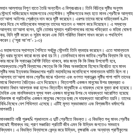
মহান আল্লাহর নিপুণ হাতে তৈরি অন্তহীন এ বিশ্বচরাচর। তিনি বিচিত্র সৃষ্টির অনুপম
সৌন্দর্যে সাজিয়েছেন মহাজগতের দেহসৌষ্ঠব। সৃষ্টিজগতের মধ্য হতে মানব শ্রেণীকে আল্লাহ
তা‘আলা অতিশয় শ্রেষ্ঠত্ব দান করে সৃষ্টি করেছেন। এরপর তাদের মাঝে দায়িত্বকর্ম বণ্টন
করে দিয়ে সে দায়িত্ববোধ সম্বন্ধে তাদের সচেতন ও সজাগ করে দিয়েছেন। এ সম্বন্ধে
আল্লাহ তা‘আলা বলেন, তুমি তোমার সুমহান প্রতিপালকের নামের পবিত্রতা ও মহিমা ঘোষণা
কর, যিনি সৃষ্টি করেন ও সুঠাম করেন এবং যিনি পরিমিত বিকাশ সাধন করেন ও পথনির্দেশ
করেন। (‘সূরা আ’লা’- ১-৩)
এ মহাজগতের স্থাপত্য শৈলিতে সবটুকু সৌন্দর্যই তিনি ব্যবহার করেছেন। এতে সামান্যতম
খুঁত ধরার সুযোগ কারো জন্য রাখা হয় নি। তেমনিভাবে মানব জাতির শ্রেণীর বিন্যাস কি হবে,
কার মাঝে কি স্বাতন্ত্র বৈশিষ্ট নিহিত থাকবে, কার জন্য কি কি বিষয় উপযোগী হবে,
দায়বদ্ধতার শ্রেণী বিন্যাসের ক্ষেত্রে কি কি বিষয় অবকাঠামো হিসেবে বিবেচিত হবে মানব
সৃষ্টির সময় ইত্যকার বিষয়গুলোর প্রতি মহামহিমের মনোনিবেশে সামান্যতম ঘাটতি ছিল না।
আল্লাহ তা‘আলা মানব শ্রেণীর মাঝে গঠনগত এবং গুণগত স্বাতন্ত্র্য সৃষ্টির পাশা পাশি তাদের
মাঝে বিধানগত বৈচিত্রও এনে দিয়েছেন। বিত্তশালী একজন মানুষের উপর হজ্বব্রত ও
যাকাত বিধান আবশ্যক করা হলেও বিত্তহীন মানুষটিকে এ দায়বদ্ধ থেকে মুক্ত রাখা হয়েছে।
দৈহিক এবং মানসিকভাবে সুস্থ সবল একজন মানুষের উপর যে দায়বদ্ধতা আরোপিত হয়েছে
বিকলাঙ্গ বা প্রতিবন্ধি একজন মানুষের ক্ষেত্রে হুবহু সে দায়বদ্ধতা আরোপিত হয়নি। তাদের
বিধি-নিষেধে বেশ শিথিলতা এসেছে। এটিই মূলত স্বভাবজাত এবং বিশ্বজনীন ধর্মাদর্শের
মাপকাঠি।
মানবজাতি নারী পুরুষÑ প্রধানতম এ দুটি শ্রেণীতে বিভক্ত। এ বিভক্তি শুধু মানব শ্রেণীর
মাঝেই সীমাবদ্ধ নয়; প্রাণ সঞ্চারিত প্রতিটি জীব এমন কি উদ্ভিদ জগতেও সমভাবে
বিদ্যমান। এ বিভক্তি বিন্যাসকে কেন্দ্র করে উদ্ভিদ, বৃক্ষরাজি এবং অন্যান্য প্রাণীকুলের