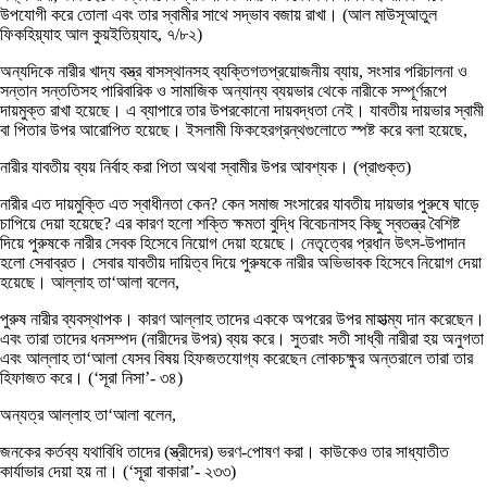
উপযোগী করে তোলা এবং তার স্বামীর সাথে সদ্ভাব বজায় রাখা। (আল মাউসূআতুল
ফিকহিয়্যাহ আল কুয়ইতিয়্যাহ, ৭/৮২)
অন্যদিকে নারীর খাদ্য বস্ত্র বাসস্থানসহ ব্যক্তিগতপ্রয়োজনীয় ব্যায়, সংসার পরিচালনা ও
সন্তান সন্ততিসহ পারিবারিক ও সামাজিক অন্যান্য ব্যয়ভার থেকে নারীকে সম্পূর্ণরূপে
দায়মুক্ত রাখা হয়েছে। এ ব্যাপারে তার উপরকোনো দায়বদ্ধতা নেই। যাবতীয় দায়ভার স্বামী
বা পিতার উপর আরোপিত হয়েছে। ইসলামী ফিকহেরগ্রন্থগুলোতে স্পষ্ট করে বলা হয়েছে,
নারীর যাবতীয় ব্যয় নির্বাহ করা পিতা অথবা স্বামীর উপর আবশ্যক। (প্রাগুক্ত)
নারীর এত দায়মুক্তি এত স্বাধীনতা কেন? কেন সমাজ সংসারের যাবতীয় দায়ভার পুরুষে ঘাড়ে
চাপিয়ে দেয়া হয়েছে? এর কারণ হলো শক্তি ক্ষমতা বুদ্ধি বিবেচনাসহ কিছু স্বতন্ত্র বৈশিষ্ট
দিয়ে পুরুষকে নারীর সেবক হিসেবে নিয়োগ দেয়া হয়েছে। নেতৃত্বের প্রধান উৎস-উপাদান
হলো সেবাব্রত। সেবার যাবতীয় দায়িত্ব দিয়ে পুরুষকে নারীর অভিভাবক হিসেবে নিয়োগ দেয়া
হয়েছে। আল্লাহ তা‘আলা বলেন,
পুরুষ নারীর ব্যবস্থাপক। কারণ আল্লাহ তাদের এককে অপরের উপর মাহাত্ম্য দান করেছেন।
এবং তারা তাদের ধনসম্পদ (নারীদের উপর) ব্যয় করে। সুতরাং সতী সাধ্বী নারীরা হয় অনুগতা
এবং আল্লাহ তা‘আলা যেসব বিষয় হিফজতযোগ্য করেছেন লোকচক্ষুর অন্তরালে তারা তার
হিফাজত করে। (‘সূরা নিসা’- ৩৪)
অন্যত্র আল্লাহ তা‘আলা বলেন,
জনকের কর্তব্য যথাবিধি তাদের (স্ত্রীদের) ভরণ-পোষণ করা। কাউকেও তার সাধ্যাতীত
কার্যাভার দেয়া হয় না। (‘সূরা বাকারা’- ২৩৩)