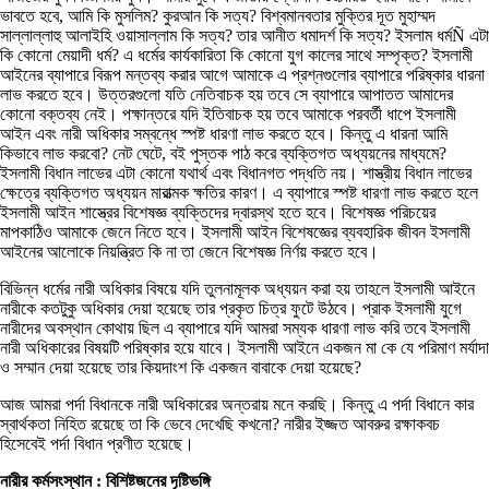
ভাবতে হবে, আমি কি মুসলিম? কুরআন কি সত্য? বিশ্বমানবতার মুক্তির দূত মুহাম্মদ
সাল্লাল্লাহু আলাইহি ওয়াসাল্লাম কি সত্য? তার আনীত ধমাদর্শ কি সত্য? ইসলাম ধর্মÑ এটা
কি কোনো মেয়াদী ধর্ম? এ ধর্মের কার্যকারিতা কি কোনো যুগ কালের সাথে সম্পৃক্ত? ইসলামী
আইনের ব্যাপারে বিরূপ মন্তব্য করার আগে আমাকে এ প্রশ্নগুলোর ব্যাপারে পরিষ্কার ধারনা
লাভ করতে হবে। উত্তরগুলো যতি নেতিবাচক হয় তবে সে ব্যাপারে আপাতত আমাদের
কোনো বক্তব্য নেই। পক্ষান্তরে যদি ইতিবাচক হয় তবে আমাকে পরবর্তী ধাপে ইসলামী
আইন এবং নারী অধিকার সম্বন্ধে স্পষ্ট ধারণা লাভ করতে হবে। কিন্তু এ ধারনা আমি
কিভাবে লাভ করবো? নেট ঘেটে, বই পুস্তক পাঠ করে ব্যক্তিগত অধ্যয়নের মাধ্যমে?
ইসলামী বিধান লাভের এটা কোনো যথার্থ এবং বিধানগত পদ্ধতি নয়। শাস্ত্রীয় বিধান লাভের
ক্ষেত্রে ব্যক্তিগত অধ্যয়ন মারাত্মক ক্ষতির কারণ। এ ব্যাপারে স্পষ্ট ধারণা লাভ করতে হলে
ইসলামী আইন শাস্ত্রের বিশেষজ্ঞ ব্যক্তিদের দ্বারস্থ হতে হবে। বিশেষজ্ঞ পরিচয়ের
মাপকাঠিও আমাকে জেনে নিতে হবে। ইসলামী আইন বিশেষজ্ঞের ব্যবহারিক জীবন ইসলামী
আইনের আলোকে নিয়ন্ত্রিত কি না তা জেনে বিশেষজ্ঞ নির্ণয় করতে হবে।
বিভিন্ন ধর্মের নারী অধিকার বিষয়ে যদি তুলনামূলক অধ্যয়ন করা হয় তাহলে ইসলামী আইনে
নারীকে কতটুকু অধিকার দেয়া হয়েছে তার প্রকৃত চিত্র ফুটে উঠবে। প্রাক ইসলামী যুগে
নারীদের অবস্থান কোথায় ছিল এ ব্যাপারে যদি আমরা সম্যক ধারণা লাভ করি তবে ইসলামী
নারী অধিকারের বিষয়টি পরিষ্কার হয়ে যাবে। ইসলামী আইনে একজন মা কে যে পরিমাণ মর্যাদা
ও সম্মান দেয়া হয়েছে তার কিয়দাংশ কি একজন বাবাকে দেয়া হয়েছে?
আজ আমরা পর্দা বিধানকে নারী অধিকারের অন্তরায় মনে করছি। কিন্তু এ পর্দা বিধানে কার
স্বার্থকতা নিহিত রয়েছে তা কি ভেবে দেখেছি কখনো? নারীর ইজ্জত আবরুর রক্ষাকবচ
হিসেবেই পর্দা বিধান প্রণীত হয়েছে।
নারীর কর্মসংস্থান : বিশিষ্টজ
নের
দৃষ্টিভঙ্গি