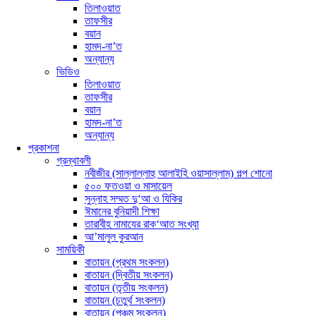
তিলাওয়াত
তাফসীর
বয়ান
হামদ-না’ত
অন্যান্য
ভিডিও
তিলাওয়াত
তাফসীর
বয়ান
হামদ-না’ত
অন্যান্য
প্রকাশনা
গ্রন্থাবলী
নবীজীর (সাল্লাল্লাহু আলাইহি ওয়াসাল্লাম) গল্প শোনো
৫০০ ফতওয়া ও মাসায়েল
সুন্নাহ সম্মত দু‘আ ও যিকির
ঈমানের বুনিয়াদী শিক্ষা
তারাবীহ নামাযের রাক‘আত সংখ্যা
আ’মালুল কুরআন
সাময়িকী
বাতায়ন (প্রথম সংকলন)
বাতায়ন (দ্বিতীয় সংকলন)
বাতায়ন (তৃতীয় সংকলন)
বাতায়ন (চতুর্থ সংকলন)
বাতায়ন (পঞ্চম সংকলন)