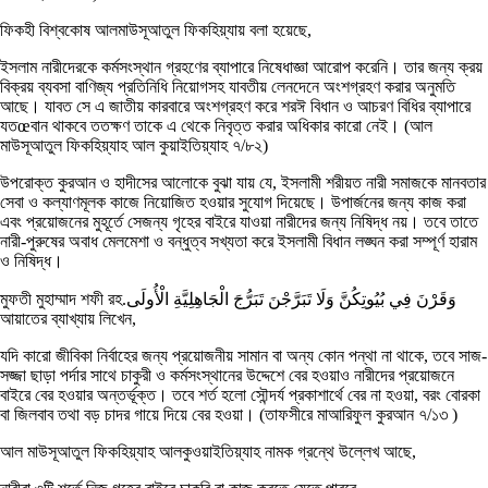
ফিকহী বিশ্বকোষ আলমাউসূআতুল ফিকহিয়্যায় বলা হয়েছে,
ইসলাম নারীদেরকে কর্মসংস্থান গ্রহণের ব্যাপারে নিষেধাজ্ঞা আরোপ করেনি। তার জন্য ক্রয়
বিক্রয় ব্যবসা বাণিজ্য প্রতিনিধি নিয়োগসহ যাবতীয় লেনদেনে অংশগ্রহণ করার অনুমতি
আছে। যাবত সে এ জাতীয় কারবারে অংশগ্রহণ করে শরঈ বিধান ও আচরণ বিধির ব্যাপারে
যতœবান থাকবে ততক্ষণ তাকে এ থেকে নিবৃত্ত করার অধিকার কারো নেই। (আল
মাউসূআতুল ফিকহিয়্যাহ আল কুয়াইতিয়্যাহ ৭/৮২)
উপরোক্ত কুরআন ও হাদীসের আলোকে বুঝা যায় যে, ইসলামী শরীয়ত নারী সমাজকে মানবতার
সেবা ও কল্যাণমূলক কাজে নিয়োজিত হওয়ার সুযোগ দিয়েছে। উপার্জনের জন্য কাজ করা
এবং প্রয়োজনের মুহূর্তে সেজন্য গৃহের বাইরে যাওয়া নারীদের জন্য নিষিদ্ধ নয়। তবে তাতে
নারী-পুরুষের অবাধ মেলমেশা ও বন্ধুত্ব সখ্যতা করে ইসলামী বিধান লঙ্ঘন করা সম্পূর্ণ হারাম
ও নিষিদ্ধ।
মুফতী মুহাম্মাদ শফী রহ.وَقَرْنَ فِي بُيُوتِكُنَّ وَلَا تَبَرَّجْنَ تَبَرُّجَ الْجَاهِلِيَّةِ الْأُولَى
আয়াতের ব্যাখ্যায় লিখেন,
যদি কারো জীবিকা নির্বাহের জন্য প্রয়োজনীয় সামান বা অন্য কোন পন্থা না থাকে, তবে সাজ-
সজ্জা ছাড়া পর্দার সাথে চাকুরী ও কর্মসংস্থানের উদ্দেশে বের হওয়াও নারীদের প্রয়োজনে
বাইরে বের হওয়ার অন্তর্ভূক্ত। তবে শর্ত হলো সৌন্দর্য প্রকাশার্থে বের না হওয়া, বরং বোরকা
বা জিলবাব তথা বড় চাদর গায়ে দিয়ে বের হওয়া। (তাফসীরে মাআরিফুল কুরআন ৭/১৩ )
আল মাউসূআতুল ফিকহিয়্যাহ আলকুওয়াইতিয়্যাহ নামক গ্রন্থে উল্লেখ আছে,