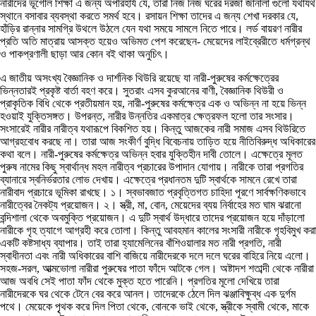
নারীদের ভূগোল শিক্ষা এ জন্য অপরিহার্য যে, তারা নিজ নিজ ঘরের দরজা জানালা গুলো যথাযথ
স্থানে বসাবার ব্যবস্থা করতে সমর্থ হবে। রসায়ন শিক্ষা তাদের এ জন্য শেখা দরকার যে,
হাঁড়ির রান্নার সামগ্রি উথলে উঠলে যেন যথা সময়ে সামলে নিতে পারে। লর্ড বায়রণ নারীর
প্রতি অতি মাত্রায় আসক্ত হয়েও অভিমত পেশ করেছেন- মেয়েদের লাইব্রেরীতে ধর্মগ্রন্থ
ও পাকপ্রণালী ছাড়া আর কোন বই থাকা অনুচিৎ।
এ জাতীয় অসংখ্য বৈজ্ঞানিক ও দার্শনিক থিউরি রয়েছে যা নারী-পুরুষের কর্মক্ষেত্রের
ভিন্নতারই প্রকৃষ্ট বার্তা বহণ করে। সুতরাং এসব কুরআনের বাণী, বৈজ্ঞানিক থিউরী ও
প্রাকৃতিক বিধি থেকে প্রতীয়মান হয়, নারী-পুরুষের কর্মক্ষেত্র এক ও অভিন্ন না হয়ে ভিন্ন
হওয়াই যুক্তিসঙ্গত। উপরন্ত, নারীর উন্নতির একমাত্র ক্ষেত্রফল হলো তার সংসার।
সংসারেই নারীর নারীত্ব যথারূপে বিকশিত হয়। কিন্তু আজকের নারী সমাজ এসব থিউরিতে
আগ্রহবোধ করছে না। তারা আজ সংকীর্ণ বুদ্ধি বিবেচনায় তাড়িত হয়ে নীতিবিরুদ্ধ অধিকারের
কথা বলে। নারী-পুরুষের কর্মক্ষেত্র অভিন্ন হবার যুক্তিহীন দাবী তোলে। এক্ষেত্রে মূলত
পুরুষ নামের কিছু স্বার্থান্ধ মহল নারীত্ব প্রচারের উপাদান যোগায়। নারীকে তারা প্রগতির
ব্যানারে স্বনির্ভরতার লোভ দেখায়। এক্ষেত্রে প্রধানতম দুটি স্বার্থকে সামনে রেখে তারা
নারীবাদ প্রচারে ভূমিকা রাখছে। ১। স্বভাবজাত প্রবৃত্তিগত চাহিদা পূরণে সার্বক্ষণিকভাবে
নারীত্বের নৈকট্য প্রয়োজন। ২। স্ত্রী, মা, বোন, মেয়েদের ব্যয় নির্বাহের মত ঘাম ঝরানো
বন্দিশালা থেকে অবমুক্তি প্রয়োজন। এ দুটি স্বার্থ উদ্ধারে তাদের প্রয়োজন হয়ে দাঁড়ালো
নারীকে গৃহ ত্যাগে আগ্রহী করে তোলা। কিন্তু আবহমান কালের সংসারী নারীকে গৃহবিমুখ করা
একটি কষ্টসাধ্য ব্যাপার। তাই তারা হ্যামেলিনের বাঁশিওয়ালার মত নারী প্রগতি, নারী
স্বাধীনতা এবং নারী অধিকারের বাশি বাজিয়ে নারীদেরকে দলে দলে ঘরের বাহিরে নিয়ে এলো।
সহজ-সরল, আত্মভোলা নারীরা পুরুষের পাতা ফাঁদে আটকে গেল। অষ্টাদশ শতাব্দী থেকে নারীরা
আজ অবধি সেই পাতা ফাঁদ থেকে মুক্ত হতে পারেনি। প্রগতির মূলো দেখিয়ে তারা
নারীদেরকে ঘর থেকে টেনে বের করে আনল। তাদেরকে ঠেলে দিল ঝঞ্জাবিক্ষুব্ধ এক দুর্গম
পথে। মেয়েকে পৃৃথক করে দিল পিতা থেকে, বোনকে ভাই থেকে, স্ত্রীকে স্বামী থেকে, মাকে