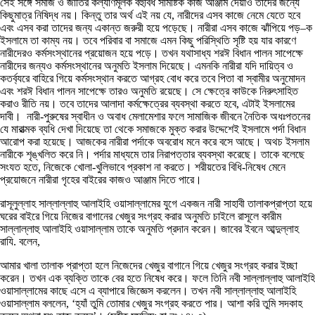
সেই সঙ্গে সমাজ ও জাতির কল্যাণমূলক বহুবিধ সামষ্টিক কাজ আঞ্জাম দেয়াও তাদের জন্যে
কিছুমাত্র নিষিদ্ধ নয়। কিন্তু তার অর্থ এই নয় যে, নারীদের এসব কাজে নেমে যেতে হবে
এবং এসব করা তাদের জন্য একান্ত জরুরী হয়ে পড়েছে। নারীরা এসব কাজে ঝাঁপিয়ে পড়–ক
ইসলামে তা কাম্য নয়। তবে পরিবার বা সমাজে এমন কিছু পরিস্থিতি সৃষ্টি হয় যার কারণে
নারীদেরও কর্মসংস্থানের প্রয়োজন হয়ে পড়ে। তখন যথাসাধ্য শরঈ বিধান পালন সাপেক্ষে
নারীদের জন্যও কর্মসংস্থানের অনুমতি ইসলাম দিয়েছে। এমনকি নারীরা যদি দায়িত্ব ও
কতর্ব্যরে বাহিরে গিয়ে কর্মসংস্থান করতে আগ্রহ বোধ করে তবে পিতা বা স্বামীর অনুমোদন
এবং শরঈ বিধান পালন সাপেক্ষে তারও অনুমতি রয়েছে। সে ক্ষেত্রে কাউকে নিরুৎসাহিত
করাও রীতি নয়। তবে তাদের আলাদা কর্মক্ষেত্রের ব্যবস্থা করতে হবে, এটাই ইসলামের
দাবী। নারী-পুরুষের স্বাধীন ও অবাধ মেলামেশার ফলে সামাজিক জীবনে নৈতিক অধঃপতনের
যে মারাত্মক ব্যধি দেখা দিয়েছে তা থেকে সমাজকে মুক্ত করার উদ্দেশেই ইসলামে পর্দা বিধান
আরোপ করা হয়েছে। আজকের নারীরা পর্দাকে অবরোধ মনে করে বসে আছে। অথচ ইসলাম
নারীকে শৃঙ্খলিত করে নি। পর্দার মাধ্যমে তার নিরাপত্তার ব্যবস্থা করেছে। তাকে বলেছে
সংযত হতে, নিজেকে খোলা-খুলিভাবে প্রকাশ না করতে। শরীয়তের বিধি-নিষেধ মেনে
প্রয়োজনে নারীরা গৃহের বাইরের কাজও আঞ্জাম দিতে পারে।
রাসূলুল্লাহ সাল্লাল্লাহু আলাইহি ওয়াসাল্লামের যুগে একজন নারী সাহাবী তালাকপ্রাপ্তা হয়ে
ঘরের বাইরে গিয়ে নিজের বাগানের খেজুর সংগ্রহ করার অনুমতি চাইলে রাসূলে কারীম
সাল্লাল্লাহু আলাইহি ওয়াসাল্লাম তাকে অনুমতি প্রদান করেন। জাবের ইবনে আব্দুল্লাহ
রাযি. বলেন,
আমার খালা তালাক প্রাপ্তা হলে নিজেদের খেজুর বাগানে গিয়ে খেজুর সংগ্রহ করার ইচ্ছা
করেন। তখন এক ব্যক্তি তাকে বের হতে নিষেধ করে। ফলে তিনি নবী সাল্লাল্লাহু আলাইহি
ওয়াসাল্লামের কাছে এসে এ ব্যাপারে জিজ্ঞেস করলেন। তখন নবী সাল্লাল্লাহু আলাইহি
ওয়াসাল্লাম বললেন, ‘হ্যাঁ তুমি তোমার খেজুর সংগ্রহ করতে পার। আশা করি তুমি সদকাহ