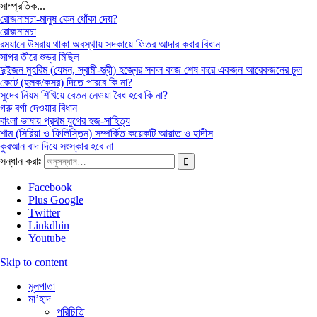
সাম্প্রতিক...
রোজনামচা-মানুষ কেন ধোঁকা দেয়?
রোজনামচা
রমযানে উমরায় থাকা অবস্থায় সদকায়ে ফিতর আদার করার বিধান
সাগর তীরে শুভ্র মিছিল
দুইজন মুহরিম (যেমন, স্বামী-স্ত্রী) হজ্বের সকল কাজ শেষ করে একজন আরেকজনের চুল
কেটে (হলক/কসর) দিতে পারবে কি না?
সুদের নিয়ম শিখিয়ে বেতন নেওয়া বৈধ হবে কি না?
গরু বর্গা দেওয়ার বিধান
বাংলা ভাষায় প্রথম যুগের হজ-সাহিত্য
শাম (সিরিয়া ও ফিলিস্তিন) সম্পর্কিত কয়েকটি আয়াত ও হাদীস
কুরআন বাদ দিয়ে সংস্কার হবে না
সন্ধান করাঃ
Facebook
Plus Google
Twitter
Linkdhin
Youtube
Skip to content
মূলপাতা
মা’হাদ
পরিচিতি