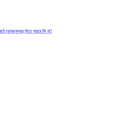
কেটে (হলক/কসর) দিতে পারবে কি না?