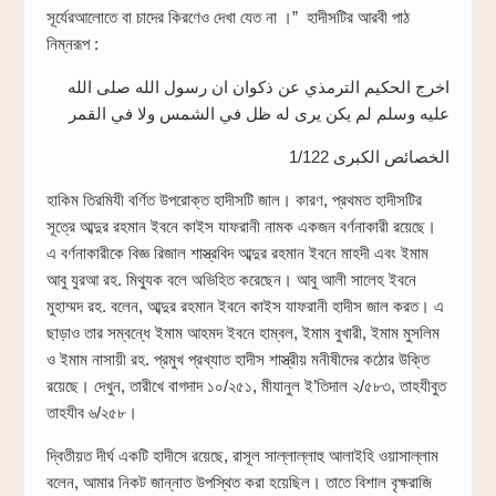
সূর্যেরআলোতে বা চাদের কিরণেও দেখা যেত না ।‍” হাদীসটির আরবী পাঠ
নিম্নরূপ :
اخرج الحكيم الترمذي عن ذكوان ان رسول الله صلى الله
عليه وسلم لم يكن يرى له ظل في الشمس ولا في القمر
الخصائص الكبرى 1/122
হাকিম তিরমিযী বর্ণিত উপরোক্ত হাদীসটি জাল। কারণ, প্রথমত হাদীসটির
সূত্রে আব্দুর রহমান ইবনে কাইস যাফরানী নামক একজন বর্ণনাকারী রয়েছে।
এ বর্ণনাকারীকে বিজ্ঞ রিজাল শাস্ত্রবিদ আব্দুর রহমান ইবনে মাহদী এবং ইমাম
আবু যুরআ রহ. মিথ্যুক বলে অভিহিত করেছেন। আবু আলী সালেহ ইবনে
মুহাম্মদ রহ. বলেন, আব্দুর রহমান ইবনে কাইস যাফরানী হাদীস জাল করত। এ
ছাড়াও তার সম্বন্ধে ইমাম আহমদ ইবনে হাম্বল, ইমাম বুখারী, ইমাম মুসলিম
ও ইমাম নাসায়ী রহ. প্রমুখ প্রখ্যাত হাদীস শাস্ত্রীয় মনীষীদের কঠোর উক্তি
রয়েছে। দেখুন, তারীখে বাগদাদ ১০/২৫১, মীযানুল ই’তিদাল ২/৫৮৩, তাহযীবুত
তাহযীব ৬/২৫৮।
দ্বিতীয়ত দীর্ঘ একটি হাদীসে রয়েছে, রাসূল সাল্লাল্লাহু আলাইহি ওয়াসাল্লাম
বলেন, আমার নিকট জান্নাত উপস্থিত করা হয়েছিল। তাতে বিশাল বৃক্ষরাজি