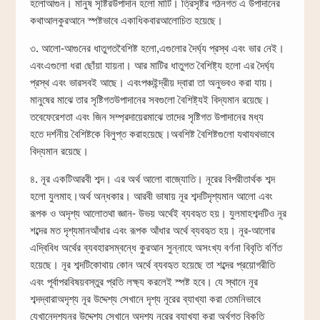
হলোআগুন। মানুষ সৃষ্টিরউপাদান হলো মাটি। ত্রিসৃষ্টর গঠনগত এ উপাদানের
কথাআলকুরআনে স্পষ্টভাবে একাধিকবারআলোচিত হয়েছে।
৩. আলো-আগুনের ধাতুগতবৈশিষ্ট হলো,এগুলোর দৈর্ঘ্য প্রস্থ এবং ভার নেই।
এবংএগুলো ধরা ছোঁয়া যায়না। আর মাটির ধাতুগত বৈশিষ্ট্য হলো এর দৈর্ঘ্য
প্রস্থ এবং ভারসবই আছে। এবংপঞ্চইন্দ্রীয় দ্বারা তা অনুভবও করা যায়।
মানুষের মাঝে তার সৃষ্টিগতউপাদানের সবগুলো বৈশিষ্ট্যই বিদ্যমান রয়েছে।
তবেফেরেশতা এবং জিন সম্প্রদায়েরমাঝে তাদের সৃষ্টিগত উপাদানের মধ্য
হতে দর্শনীয় বৈশিষ্টকে বিলুপ্ত করাহয়েছে।অবশিষ্ট বৈশিষ্টগুলো যথাযথভাবে
বিদ্যমান রয়েছে।
৪. নূর একটিআরবী শব্দ। এর অর্থ আলো বাজ্যোতি। নূরের বিপরীতার্থক শব্দ
হলো যুলমাহ।অর্থ অন্ধকার। আরবী ভাষায় নূর শব্দটিদৃশ্যমান আলো এবং
রূপক ও অদৃশ্য আলোতথা জ্ঞান- উভয় অর্থেই ব্যবহৃত হয়। যুলমাহশব্দটিও নূর
শব্দের মত দৃশ্যমানআঁধার এবং রূপক আঁধার অর্থে ব্যবহৃত হয়। নূর-আলোর
এদ্বিবিধ অর্থের ব্যবহারসম্বন্ধে কুরআন সুন্নাহে অসংখ্য বর্ণনা বিবৃতি বর্ণিত
হয়েছে। নূর শব্দটিকোথায় কোন অর্থে ব্যবহৃত হয়েছে তা শব্দের প্রয়োগরীতি
এবং পূর্বাপরবিষয়বস্তুর প্রতি লক্ষ্য করলেই স্পষ্ট হবে। যে স্থানে নূর
শব্দদ্বারাঅদৃশ্য নূর উদ্দেশ্য সেখানে দৃশ্য নূরের ব্যাখ্যা করা তেমনিভাবে
যেখানেদৃশ্যনূর উদ্দেশ্য সেখানে অদৃশ্য নূরের ব্যাখ্যা করা অর্থগত বিকৃতি