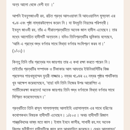
অন্য আলো থেকে বেশী হত ।‌’
আপনি ইবনুলজাওযী রহ. রচিত গ্রন্থ আলওয়াফা বি আহওয়ালিল মুস্তফা এর
খণ্ড এবং পৃষ্ঠা নাম্বারউল্লেখ করেন নি। যা উদ্ধৃতি নিয়মের পরিপন্থী।
ইবনুল জাওযী রহ. তাঁর এ সীরাতগ্রন্থটিতে অনেক জাল হাদীস এনেছেন। তার
মধ্যে আলোচিত হাদীসটি অন্যতম। যদিও তিনিগ্রন্থটির ভূমিকায় বলেছেন,
‘আমি এ গ্রন্থে শুদ্ধ বর্ণনার সাথে মিথ্যা বর্ণনার সংমিশ্রণ করব না।’
(১/২২)।
কিন্তু তিনি তাঁর গ্রন্থের সব জায়গায় তার এ কথা রক্ষা করতে পারেন নি।
তাইতাঁর গ্রন্থটির সম্পাদক ও টিকাকার আল আযহার ইউনিভার্সিটির বিজ্ঞ
প্রফেসর শায়খমুহাম্মদ যুহরী নাজ্জার ১ নম্বর খণ্ডের ২২ নম্বর পৃষ্ঠার পাদটিকায়
খুব আক্ষেপ করেবলেছেন, ‘হায়! যদি তিনি নিজের উপর আরোপিত এ
শর্তটিকেরক্ষা করতেন! অনেক জায়গায় তিনি শুদ্ধ বর্ণনাকে মিথ্যা বর্ণনার সাথে
মিশ্রিত করেফেলেছেন।’
গ্রন্থটিতে তিনি রাসূল সাল্লাল্লাহু আলাইহি ওয়াসাল্লাম এর সাথে হরিণের
কথোপকথন বিষয়ক হাদীসটি এনেছেন। ১/৫০৫। অথচ হাদীসটি রিজাল
শাস্ত্রবিদদের ভাষ্য মতে জাল। ইমাম ইবনে কাসীর, সাখাবী রহ.সহ অনেক
বিদগ্ধ মনীষীগণ হাদীসটিকে জাল বলে আখ্যায়িত করেছেন। দেখুন আলমাসনু’