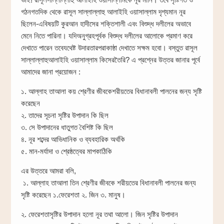
গঠনগতদিক থেকে রাসূল সাল্লাল্লাহু আলাইহি ওয়াসাল্লাম দৃশ্যমান নূর
ছিলেন-এবিষয়টি কুরআন হাদীসের শক্তিশালী এবং বিশুদ্ধ দলীলের অভাবে
মেনে নিতে পারিনা। যদিঅনুগ্রহপূর্বক বিশুদ্ধ দলীলের আলোকে প্রমাণ করে
দেখাতে পারেন তবেযথেষ্ট উদারতারপরাকাষ্ঠা দেখাতে সক্ষম হবো। বস্তুত রাসূল
সাল্লাল্লাহুআলাইহি ওয়াসাল্লাম কিসেরতৈরি? এ প্রশ্নের উত্তর জানার পূর্বে
আমাদের জানা প্রয়োজন :
১. আল্লাহ তা‌‌‌‍‍‍আলা কয় শ্রেণীর জীবকেশরীয়তের বিধানাবলী পালনের জন্য সৃষ্টি
করেছেন
২. তাদের সূচনা সৃষ্টির উপাদান কি ছিল
৩. সে উপাদানের ধাতুগত বৈশিষ্ট কি ছিল
৪. নূর শব্দের আভিধানিক ও ব্যবহারিক অর্থকি
৫. মান-মর্যাদা ও শ্রেষ্ঠত্বের মাপকাঠিকি
এর উত্তরে আমরা বলি,
১. আল্লাহ তাআলা তিন শ্রেণীর জীবকে শরীয়তের বিধানাবলী পালনের জন্য
সৃষ্টি করেছেন ১.ফেরেশতা ২. জিন ৩. মানুষ।
২. ফেরেশতাসৃষ্টির উপাদান হলো নূর তথা আলো। জিন সৃষ্টির উপাদান