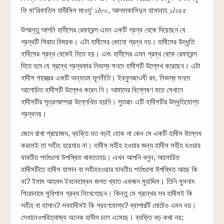
ফি মা’রিফাতিল হাদীসিল মাওযু’ ১/৮০, আলমাকাসিদুল হাসানাহ ১/২৫৫
উপরন্তু আপনি হাদীসের রেফারেন্স এমন একটি গ্রন্থ থেকে দিয়েছেন যে
গ্রন্থটি সিরাত বিষয়ক। এটা হাদীসের কোনো গ্রন্থ নয়। হাদীসের উদ্ধৃতি
হাদীসের গ্রন্থ থেকেই দিতে হয়। এবং হাদীসের এমন গ্রন্থ থেকে রেফারেন্স
দিতে হবে যে গ্রন্থে গ্রন্থকার নিজস্ব সনদে হাদীসটি উল্লেখ করেছেন। এটা
হাদীস শাস্ত্রের একটি অন্যতম মূলনীতি। ইবনুলজাওযী রহ. নিজস্ব সনদে
আলোচিত হাদীসটি উল্লেখ করেন নি। আমাদের বিশ্লেষণ মতে সেখানে
হাদীসটির সূত্রপরম্পরা উল্লেখিত হয়নি। সুতরাং এটি হাদীসটির উদ্ধৃতিযোগ্য
গ্রন্থনয়।
জেনে রাখা প্রয়োজন, ব্যক্তি যত বড়ই হোক না কেন সে একটি হাদীস উল্লেখ
করলেই তা সহীহ হয়েযায় না। হাদীস সহীহ হওয়ার জন্য হাদীস সহীহ হওয়ার
যাবতীয় শর্তগুলো উপস্থিত থাকতেহয়। এখন আপনি বলুন, আলোচিত
হাদীসটিতে হাদীস হাসান বা সহীহহওয়ার যাবতীয় শর্তগুলো উপস্থিত আছে কি
না? ইমাম আহমদ ইবনেহাম্বল জগত খ্যাত একজন মুহাদ্দিস। তিনি মুসনাদ
শিরোনামে সুবিশাল গ্রন্থ লিখেগেছেন। কিন্তু সে গ্রন্থের সব হাদীসই কি
সহীহ বা হাসান? সবহাদীসই কি গ্রহণযোগ্য? ব্যাপারটি মোটেও এমন নয়।
সেখানেওপরিত্যাজ্য অনেক হাদীস চলে এসেছে। ব্যক্তি বড় কথা নয়;