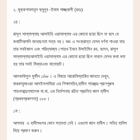
২. মুক্কশাফাতূল ক্বুলুব -ইমাম গাজ্জ্বালী (রহঃ)
২য় :
রাসূল সাল্লাল্লাহু আলাইহি ওয়াসাল্লাম এর কোনো ছায়া ছিল না বলে যে
কথাটিআপনি শুনেছেনতা সত্য নয়। বরং এ সংক্রান্ত যেসব বর্ণনা পাওয়া যায়
তার সবইজাল এবং পরিত্যাজ্য।শায়খ ইবনে উসাইমিন রহ. বলেন, রাসূল
সাল্লাল্লাহুআলাইহি ওয়াসাল্লাম এর কোনো ছায়া ছিল নাবলে যেসব কথা বলা
হয় তার সবই মিথ্যাএবং বানোয়াট।
আলকাউলুল মুফীদ ১/৬৮। এ বিষয়ে আরোবিস্তারিত জানতে দেখুন,
মারকাযুদ্দাওয়া আলইসলামিয়া এর শিক্ষাসচিব,হাদীস শাস্ত্রের প্রাণপুরুষ
শায়খআব্দুলমালেক দা.বা. এর নির্দেশনায় রচিত প্রচলিত জাল হাদীস
(প্রথমপ্রকাশনা) ১৮৮।
১ম :
আপনার এ হাদীসগুলর কোন সত্যতা নেই। এগুলো জাল হাদীস। সহিহ হাদিস
দিয়ে প্রমাণ করুন।