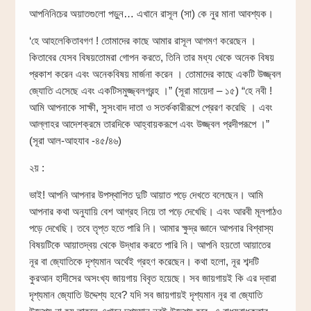
আপনিনিচের অয়াতগুলো পড়ুন… এখানে রাসূল (সা) কে নুর মানা আবশ্যক।
‘হে আহলেকিতাবগণ ! তোমাদের কাছে আমার রাসূল আগমণ করেছেন ।
কিতাবের যেসব বিষয়তোমরা গোপন করতে, তিনি তার মধ্য থেকে অনেক বিষয়
প্রকাশ করেন এবং অনেকবিষয় মার্জনা করেন । তোমাদের কাছে একটি উজ্জ্বল
জ্যোতি এসেছে এবং একটিসমুজ্জ্বলগ্রন্হ ।” (সূরা মায়েদা – ১৫) “হে নবী !
আমি আপনাকে সাক্ষী, সুসংবাদ দাতা ও সতর্ককারীরূপে প্রেরণ করেছি । এবং
আল্লাহর আদেশক্রমে তারদিকে আহ্বায়করূপে এবং উজ্জ্বল প্রদীপরূপে ।”
(সূরা আল-আহযাব -৪৫/৪৬)
২য় :
ভাই! আপনি আপনার উপস্থাপিত দুটি আয়াত পড়ে দেখতে বলেছেন। আমি
আপনার কথা অনুযায়ি বেশ আগ্রহ নিয়ে তা পড়ে দেখেছি। এবং আরবী মূলপাঠও
পড়ে দেখেছি। তবে তৃপ্ত হতে পারি নি। আমার ক্ষুদ্র জ্ঞানে আপনার বিশ্বাস্য
বিষয়টিকে আয়াতদ্বয় থেকে উদ্ধার করতে পারি নি। আপনি হয়তো আয়াতের
নূর বা জ্যোতিকে দৃশ্যমান অর্থেই গ্রহণ করেছেন। কথা হলো, নূর শব্দটি
কুরআন হাদীসের অসংখ্য জায়গায় বিবৃত হয়েছে। সব জায়গায়ই কি এর দ্বারা
দৃশ্যমান জ্যোতি উদ্দেশ্য হবে? যদি সব জায়গায়ই দৃশ্যমান নূর বা জ্যোতি