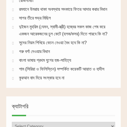
রোজনামচা
রমযানে উমরায় থাকা অবস্থায় সদকায়ে ফিতর আদার করার বিধান
সাগর তীরে শুভ্র মিছিল
দুইজন মুহরিম (যেমন, স্বামী-স্ত্রী) হজ্বের সকল কাজ শেষ করে
একজন আরেকজনের চুল কেটে (হলক/কসর) দিতে পারবে কি না?
সুদের নিয়ম শিখিয়ে বেতন নেওয়া বৈধ হবে কি না?
গরু বর্গা দেওয়ার বিধান
বাংলা ভাষায় প্রথম যুগের হজ-সাহিত্য
শাম (সিরিয়া ও ফিলিস্তিন) সম্পর্কিত কয়েকটি আয়াত ও হাদীস
কুরআন বাদ দিয়ে সংস্কার হবে না
ক্যাটাগরি
ক্যাটাগরি