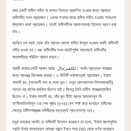
আর একটি হাদীস সহীহ বা হাসান হিসেবে প্রমাণিত হওয়ার জন্য প্রথমত
হাদীসটির সনদ প্রয়োজন। এরপর সনদের মাঝে হাদীস সহীহ হওয়ার শর্তগুলো
বিদ্যমান থাকা প্রয়োজন। তবেই হাদীসটিকে প্রমাণযোগ্য হিসেবে গ্রহণ করা
যায়।
ব্যক্তি যত বড়ই হোক তাঁর গ্রন্থে কোনো হাদীস উদ্ধৃত হওয়ার অর্থই হাদীসটি
সহীহ হওয়া নয়। বরং হাদীসটির সনদ যাচাইপূর্বক বক্তব্যই হাদীসটির
শুদ্ধাশুদ্ধির পরিচিত প্রদান করবে।
আরবী ভাষায়একটি প্রবাদ আছে لكلفنرجال। অর্থাৎ প্রত্যেক শাস্ত্রের
জন্য স্বতন্ত্র বিশেষজ্ঞ রয়েছে। এ নীতিটি সর্বক্ষেত্রেই প্রযোজ্য। ইমাম
গাযালী রহ. (গাযযালী বলা বা লেখা ভুল। দেখুন আলআনসাব লিসসামআনী)
অনেক বড় মাপের ব্যক্তি ছিলেন বটে। কিন্তু তিনি হাদীস শাস্ত্রেরব্যক্তি
ছিলেন না। ইমাম গাযালী রহ. তাঁর মূল নীতি গ্রন্থ আলমানখুল ফি
তা’লীকাতিলউসূল এর শেষ পৃষ্ঠায় (৩৭৪) বেশ স্পষ্ট করে বলেছেন হাদীসের
ক্ষেত্রে হাদীসশাস্ত্রজ্ঞ মনীষীদের বক্তব্যই গ্রহণযোগ্য হবে।
চতুর্থ নাম্বারে আপনি যে হাদীসটি উল্লেখ করেছেন তা হলো, ‘ইমাম জালালুদ্দিন
সয়ূতি উনার কাসায়েসুল কোবরা গ্রন্হে ইবনে সাবা (রাঃ) থেকে বর্ণনা করেছেন