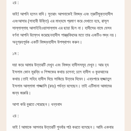
২য় :
ভাই! আপনি হলেন বাদি। সুতরাং আপনাকেই বিশুদ্ধ এবং ত্রুটিমুক্তহাদীস
এবংআসার (সাহাবী উক্তি) এর মাধ্যমে প্রমাণ করে দেখাতে হবে, রাসূল
সাল্লাল্লাহু আলাইহিওয়াসাল্লাম এর ছায়া ছিল না। হাদীসের নামে যেসব
বর্ণনা আপনি উল্লেখ করেছেনহাদীস শাস্ত্রবিদদের মতে তার একটিও শুদ্ধ নয়।
অনুগ্রহপূর্বক একটি বিশুদ্ধহাদীস উপস্থাপন করুন।
১ম :
দয়া করে আমার উত্তরটি দেখুন এবং বিশুদ্ধ হাদীসসমূহ দেখুন। আর হ্য
ইসলাম কোন মুরব্বি ও শিক্ষকের কথায় চলেনা; চলে হাদীস ও কুরআনের
কথায়।তাই সহিহ হাদীস দিয়ে সাজিয়ে উত্তর দিবেন। এব্যপারে হুজ্জাতুল
ইসলাম আল্লামা গাজ্জালি (রহঃ) পর্যন্ত বলেছেন। তাই এটিমানা আমাদের
জন্য জরুরি।
আশা করি বুঝতে পেরেছেন। ধন্যবাদ
২য় :
ভাই ! আমাকে আপনার উত্তরটি পুনর্বার পাঠ করতে বলেছেন। আমি একবার