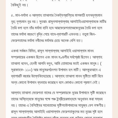
বৈকিছুই নয়।
৫. মান-মর্যাদা ও আল্লাহ তাআলার নৈকট্যপ্রাপ্তির মাপকাঠি হলঅদৃশ্যমান
নূর; দৃশ্যমান নূর নয়। সুতরাং রাসূলসাল্লাল্লাহু আলাইহিওয়াসাল্লামকে মাটির
তৈরি বলা হলে তাঁর মর্যাদা হানি হবে আরফেরেশতাদেরকেনূরের তৈরি বলা হলে
তাদের মর্যাদা বহুগুণে বৃদ্ধি পেয়ে যাবে-ব্যাপারটি এমননয়। নতুবা জিন-
ফেরেশতাদের মর্যাদা নবীদের মর্যাদার চেয়ে অনেক বেশি হত।
একথা সর্বজন বিদিত, রাসূল সাল্লাল্লাহু আলাইহি ওয়াসাল্লাম মানব
সম্প্রদায়ের একজন ছিলেন এবং মানব মণ্ডলীর সর্বশ্রেষ্ঠ ছিলেন। আল্লাহ
তাআলা বলেন, হেনবী আপনি বলুন, আমি তোমাদের মতই একজন মানুষ। (
সূরাকাহফ- ১১০) আর মানুষেরগঠনগত উপাদান হল মাটি। আলকুরআনে এ
ব্যাপারটি বহুবার উল্লেখিতহয়েছে। আল্লাহ তাআলা মানব সৃষ্টিতে মাটি বিনে
অন্য কোনো উপাদান ব্যবহার করেছেন বলে কোথাও কোনো প্রমাণ নেই।
আল্লাহ তাআলা ফেরেশতা নামের যে সম্প্রদায়কে নূরের উপাদানে সৃষ্টি করেছেন
তাদের অস্তিত্বকে মানুষের পক্ষে পঞ্চ ইন্দ্রীয়েরমাধ্যমে অনুধাবন করা সম্ভব
নয়। তাদের এ বৈশিষ্ট্যের সাথেতাদের সৃষ্টিগতউপাদানের সাযুজ্য বেশ লক্ষণীয়।
রাসূল সাল্লাল্লাহু আলাইহি ওয়াসাল্লাম ফেরেশতাকুলের মত নূরের সৃষ্ট হলে
নূরের আবশ্যকীয় বৈশিষ্টের কারণে তাঁকে অন্তত ধরা ছোঁয়ার কোনো অবকাশ