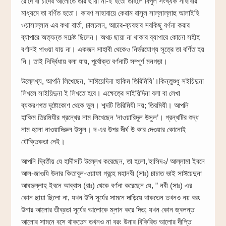
রোদে বা চাঁদের আলোতে তাঁর ছায়া না-ই হতো তাহলে বিপুল সংখ্যক সাহাবীর
মাধ্যমে তা বর্ণিত হতো। কারণ সাহাবায়ে কেরাম রাসূল সাল্লাল্লাহু আলাইহি
ওয়াসাল্লাম এর কথা বার্তা, চালচলন, আচার-ব্যবহার সবকিছু বর্ণনা করার
ব্যাপারে অত্যন্ত সচেষ্ট ছিলেন। অথচ ছায়া না থাকার ব্যাপারে কোনো সহীহ
বর্ণানই পাওয়া যায় না। একজন সাহাবী থেকেও নির্ভরযোগ্য সূত্রে তা বর্ণিত হয়
নি। তাই নির্দ্বিধায় বলা যায়, পূর্বোক্ত বর্ণনাটি সম্পূর্ণ মনগড়া।
উল্লেখ্য, আপনি লিখেছেন, ‘সাঈয়েদিনা হাকিম তিরিমিযি’।কিন্তুশুধু সইয়িদুনা
লিখলে সাইয়িদুনা ই লিখতে হবে। এক্ষেত্রে সাইয়িদিনা বলা বা লেখা
ব্যকরণগত দৃষ্টোকোণ থেকে ভুল। শব্দটি তিরিমিযী নয়; তিরমিযী। আপনি
হাকিম তিরমিযীর গ্রন্থের নাম লিখেছেন ‘নাওয়ারিদূল উসুল’। গ্রন্থটির শুদ্ধ
নাম হলো নাওয়াদিরুল উসুল। দ এর উপর দীর্ঘ উ কার দেওয়ার কোনোই
যৌক্তিকতা নেই।
আপনি দ্বিতীয় যে হাদীসটি উল্লেখ করেছেন, তা হলো,‘হাসিদ২/ আল্লামা ইবনে
আল-জাওযি উনার কিতাবূল-ওয়াফা গ্রন্হে মহানবী (সাঃ) চাচাত ভাই সাঈয়েদুনা
আবদুল্লাহ ইবনে আব্বাস (রাঃ) থেকে বর্ণনা করেছেন যে, ” নবী (সাঃ) এর
কোন ছায়া ছিলো না, যখন উনি সূর্যের সামনে দাড়িয়ে থাকতেন তখনও নয় বরং
উনার আলোর তীব্রতা সূর্যের আলোকে ম্লান করে দিত; যখন কোন জ্বলন্ত
আলোর সামনে বসে থাকতেন তখনও না বরং উনার বিকিরিত আলোর দীপ্তি