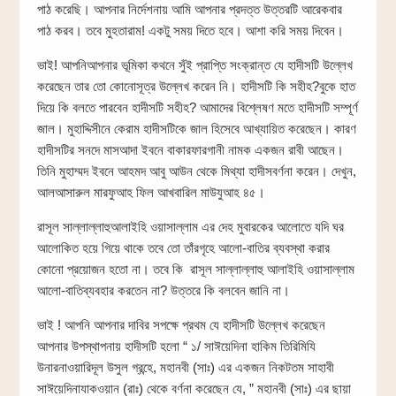
পাঠ করেছি। আপনার নির্দেশনায় আমি আপনার প্রদত্ত উত্তরটি আরেকবার
পাঠ করব। তবে মুহতারাম! একটু সময় দিতে হবে। আশা করি সময় দিবেন।
ভাই! আপনিআপনার ভূমিকা কথনে সুঁই প্রাপ্তি সংক্রান্ত যে হাদীসটি উল্লেখ
করেছেন তার তো কোনোসূত্র উল্লেখ করেন নি। হাদীসটি কি সহীহ?বুকে হাত
দিয়ে কি বলতে পারবেন হাদীসটি সহীহ? আমাদের বিশ্লেষণ মতে হাদীসটি সম্পূর্ণ
জাল। মুহাদ্দিসীনে কেরাম হাদীসটিকে জাল হিসেবে আখ্যায়িত করেছেন। কারণ
হাদীসটির সনদে মাসআদা ইবনে বাকারফারগানী নামক একজন রাবী আছেন।
তিনি মুহাম্মদ ইবনে আহমদ আবু আউন থেকে মিথ্যা হাদীসবর্ণনা করেন। দেখুন,
আলআসারুল মারফুআহ ফিল আখবারিল মাউযুআহ ৪৫।
রাসূল সাল্লাল্লাহুআলাইহি ওয়াসাল্লাম এর দেহ মুবারকের আলোতে যদি ঘর
আলোকিত হয়ে গিয়ে থাকে তবে তো তাঁরগৃহে আলো-বাতির ব্যবস্থা করার
কোনো প্রয়োজন হতো না। তবে কি রাসূল সাল্লাল্লাহু আলাইহি ওয়াসাল্লাম
আলো-বাতিব্যবহার করতেন না? উত্তরে কি বলবেন জানি না।
ভাই ! আপনি আপনার দাবির সপক্ষে প্রথম যে হাদীসটি উল্লেখ করেছেন
আপনার উপস্থাপনায় হাদীসটি হলো “ ১/ সাঈয়েদিনা হাকিম তিরিমিযি
উনারনাওয়ারিদূল উসুল গ্রন্হে, মহানবী (সাঃ) এর একজন নিকটতম সাহাবী
সাঈয়েদিনাযাকওয়ান (রাঃ) থেকে বর্ণনা করেছেন যে, ” মহানবী (সাঃ) এর ছায়া