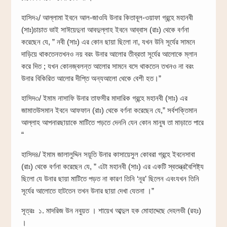
হাসিদ২/ আল্লামা ইবনে আল-জাওযি উনার কিতাবূল-ওয়াফা গ্রন্হে মহানবী
(সাঃ)চাচাত ভাই সাঈয়েদুনা আবদুল্লাহ ইবনে আব্বাস (রাঃ) থেকে বর্ণনা
করেছেন যে, ” নবী (সাঃ) এর কোন ছায়া ছিলো না, যখন উনি সূর্যের সামনে
দাড়িয়ে থাকতেনতখনও নয় বরং উনার আলোর তীব্রতা সূর্যের আলোকে ম্লান
করে দিত ; যখন কোনজ্বলন্ত আলোর সামনে বসে থাকতেন তখনও না বরং
উনার বিকিরিত আলোর দীপ্তি অন্যআলো থেকে বেশী হত।”
হাসিদ৩/ ইমাম নাসাফি উনার তাফসীর মাদারিক গ্রন্হে মহানবী (সাঃ) এর
জামাতউসমান ইবনে আফফান (রাঃ) থেকে বর্ণনা করেছেন যে,” সর্বশক্তিমান
আল্লাহ আপনারছায়াকে মাটিতে পড়তে দেননি যেন কোন মানুষ তা মাড়াতে পারে
“
হাসিদ৪/ ইমাম জালালুদ্দিন সয়ূতি উনার কাসায়েসুল কোবরা গ্রন্হে ইবনেসাবা
(রাঃ) থেকে বর্ণনা করেছেন যে, ” এটা মহানবী (সাঃ) এর একটি স্বতন্ত্রবৈশিষ্ট্য
ছিলো যে উনার ছায়া মাটিতে পড়ত না কারণ তিনি ‘নূর’ ছিলেন এবংযখন তিনি
সূর্যের আলোতে হাটতেন তখন উনার ছায়া দেখা যেতনা ।”
সূত্রঃ ১. মাদরিজ উন নবুয়ত । শায়েখ আব্দুল হক মোহাদ্দেছে দেহলভী (রহঃ)
।