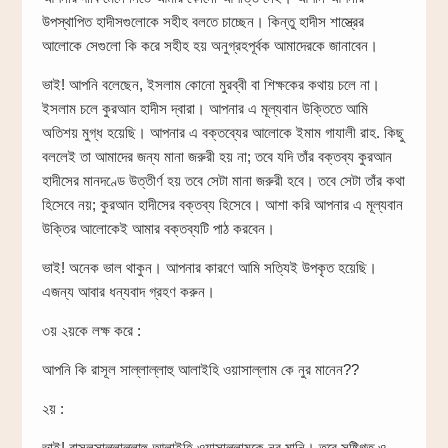
উপস্থাপিত হাদীসগুলোকে সহীহ বলতে চাচ্ছেন। কিন্তু হাদীস শাস্ত্রের
আলোকে সেগুলো কি করে সহীহ হয় অনুগ্রহপূর্বক আমাদেরকে জানাবেন।
ভাই! আপনি বলেছেন, ইসলাম কোনো মুরব্বী বা শিক্ষকের কথায় চলে না।
ইসলাম চলে কুরআন হাদীস দ্বারা। আপনার এ মূল্যবান উক্তিতে আমি
অতিশয় মুগ্ধ হয়েছি। আপনার এ বক্তব্যের আলোকে ইমাম গাযালী রাহ. কিছু
বললেই তা আমাদের জন্য মানা জরুরী হয় না; তবে যদি তাঁর বক্তব্য কুরআন
হাদীসের মানদণ্ডে উত্তীর্ণ হয় তবে সেটা মানা জরুরী হবে। তবে সেটা তাঁর কথা
হিসেবে নয়; কুরআন হাদীসের বক্তব্য হিসেবে। আশা করি আপনার এ মূল্যবান
উক্তির আলোকেই আমার বক্তব্যটি পাঠ করবেন।
ভাই! অনেক ভাল থাকুন। আপনার কারণে আমি সত্যিই উপকৃত হয়েছি।
এজন্য আবার ধন্যবাদ গ্রহণ করুন।
৩য় ২য়কে লক্ষ করে :
আপনি কি রাসূল সাল্লাল্লাহু আলাইহি ওয়াসাল্লাম কে নুর মানেন??
২য় :
ভাই! রাসূলসাল্লাল্লাহু আলাইহি ওয়াসাল্লামকে নূর মানি। তবে সৃষ্টিগত ও