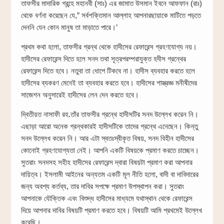
তাফসীর মাদারিক গ্রন্হে মহানবী (সাঃ) এর জামাত উসমান ইবনে আফফান (রাঃ)
থেকে বর্ণনা করেছেন যে,” সর্বশক্তিমান আল্লাহ আপনারছায়াকে মাটিতে পড়তে
দেননি যেন কোন মানুষ তা মাড়াতে পারে।’
প্রথম কথা হলো, তাফসীর গ্রন্থ থেকে হাদীসের রেফারেন্স গ্রহণযোগ্য নয়।
হাদীসের রেফারেন্স দিতে হলে সনদ তথা সূত্রপরম্পরাযুক্ত হদীস গ্রন্থের
রেফারেন্স দিতে হবে। নতুবা তা ধোপে টিকবে না। হাদীস ব্যবহার করতে হলে
হাদীসের ব্যকরণ মেনেই তা ব্যবহার করতে হবে। হাদীসের শাস্ত্রজ্ঞ মনীষীদের
সাজেশন অনুসারেই হাদীসের লেন দেন করতে হবে।
দ্বিতীয়ত নাসাফী রহ.তাঁর তাফসীর গ্রন্থে হাদীসটির সনদ উল্লেখ করেন নি।
এছাড়া আরো অনেক গ্রন্থকারই হাদীসটিকে তাদের গ্রন্থে এনেছেন। কিন্তু
সনদ উল্লেখ করেন নি। আর এটা স্বতঃস্বীকৃত বিষয়, সনদ বিহীন হাদীসের
কোনোই গ্রহণযোগ্যতা নেই। আপনি একটি বিষয়কে প্রমাণ করতে চাচ্ছেন।
সুতরাং সনদসহ সহীহ হাদীসের রেফারেন্স দ্বারা বিষয়টা প্রমাণ করা আপনার
দায়িত্ব। ইসলামী আইনের অন্যতম একটি মূল নীতি হলো, বাদী বা দাবিদারের
জন্য অবশ্য কর্তব্য, তার দাবির সপক্ষে প্রমাণ উপস্থাপন করা। সুতরাং
আপনাকে যৌক্তিক এবং বিশুদ্ধ হাদীসের মাধ্যমে যথাস্থান থেকে রেফারেন্স
দিয়ে আপনার দাবির বিষয়টি প্রমাণ করতে হবে। বিষয়টি আমি প্রথমেই উল্লেখ
করেছি।