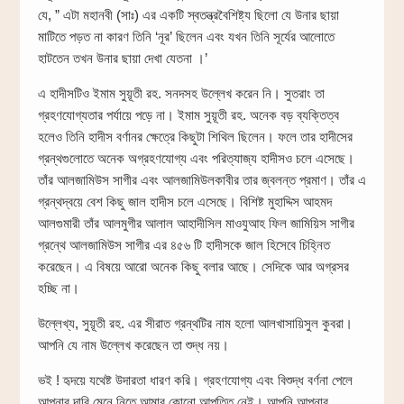
যে, ” এটা মহানবী (সাঃ) এর একটি স্বতন্ত্রবৈশিষ্ট্য ছিলো যে উনার ছায়া
মাটিতে পড়ত না কারণ তিনি ‘নূর’ ছিলেন এবং যখন তিনি সূর্যের আলোতে
হাটতেন তখন উনার ছায়া দেখা যেতনা ।’
এ হাদীসটিও ইমাম সুয়ূতী রহ. সনদসহ উল্লেখ করেন নি। সুতরাং তা
গ্রহণযোগ্যতার পর্যায়ে পড়ে না। ইমাম সুয়ূতী রহ. অনেক বড় ব্যক্তিত্ব
হলেও তিনি হাদীস বর্ণানর ক্ষেত্রে কিছুটা শিথিল ছিলেন। ফলে তার হাদীসের
গ্রন্থগুলোতে অনেক অগ্রহণযোগ্য এবং পরিত্যাজ্য হাদীসও চলে এসেছে।
তাঁর আলজামিউস সাগীর এবং আলজামিউলকাবীর তার জ্বলন্ত প্রমাণ। তাঁর এ
গ্রন্থদ্বয়ে বেশ কিছু জাল হাদীস চলে এসেছে। বিশিষ্ট মুহাদ্দিস আহমদ
আলগুমারী তাঁর আলমুগীর আলাল আহাদীসিল মাওযুআহ ফিল জামিয়িস সাগীর
গ্রন্থে আলজামিউস সাগীর এর ৪৫৬ টি হাদীসকে জাল হিসেবে চিহ্নিত
করেছেন। এ বিষয়ে আরো অনেক কিছু বলার আছে। সেদিকে আর অগ্রসর
হচ্ছি না।
উল্লেখ্য, সুয়ূতী রহ. এর সীরাত গ্রন্থটির নাম হলো আলখাসায়িসুল কুবরা।
আপনি যে নাম উল্লেখ করেছেন তা শুদ্ধ নয়।
ভই ! হৃদয়ে যথেষ্ট উদারতা ধারণ করি। গ্রহণযোগ্য এবং বিশুদ্ধ বর্ণনা পেলে
আপনার দাবি মেনে নিতে আমার কোনো আপত্তি নেই। আপনি আপনার