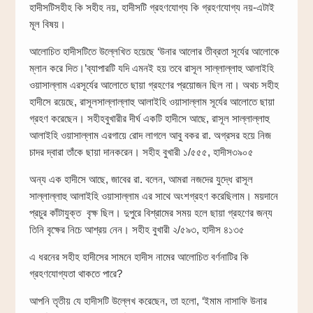
হাদীসটিসহীহ কি সহীহ নয়, হাদীসটি গ্রহণযোগ্য কি গ্রহণযোগ্য নয়-এটাই
মূল বিষয়।
আলোচিত হাদীসটিতে উল্লেখিত হয়েছে ‘উনার আলোর তীব্রতা সূর্যের আলোকে
ম্লান করে দিত।’ব্যাপারটি যদি এমনই হয় তবে রাসূল সাল্লাল্লাহু আলাইহি
ওয়াসাল্লাম এরসূর্যের আলোতে ছায়া গ্রহণের প্রয়োজন ছিল না। অথচ সহীহ
হাদীসে রয়েছে, রাসূলসাল্লাল্লাহু আলাইহি ওয়াসাল্লাম সূর্যের আলোতে ছায়া
গ্রহণ করেছেন। সহীহবুখারীর দীর্ঘ একটি হাদীসে আছে, রাসূল সাল্লাল্লাহু
আলাইহি ওয়াসাল্লাম এরগায়ে রোদ লাগলে আবু বকর রা. অগ্রসর হয়ে নিজ
চাদর দ্বারা তাঁকে ছায়া দানকরেন। সহীহ বুখারী ১/৫৫৫, হাদীস৩৯০৫
অন্য এক হাদীসে আছে, জাবের রা. বলেন, আমরা নজদের যুদ্ধে রাসূল
সাল্লাল্লাহু আলাইহি ওয়াসাল্লাম এর সাথে অংশগ্রহণ করেছিলাম। ময়দানে
প্রচুর কাঁটাযুক্ত বৃক্ষ ছিল। দুপুরে বিশ্রামের সময় হলে ছায়া গ্রহণের জন্য
তিনি বৃক্ষের নিচে আশ্রয় নেন। সহীহ বুখারী ২/৫৯৩, হাদীস ৪১৩৫
এ ধরনের সহীহ হাদীসের সামনে হাদীস নামের আলোচিত বর্ণনাটির কি
গ্রহণযোগ্যতা থাকতে পারে?
আপনি তৃতীয় যে হাদীসটি উল্লেখ করেছেন, তা হলো, ‘ইমাম নাসাফি উনার