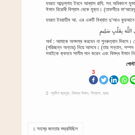
হযরত আব্দুল্লাহ ইবনে আব্বাস রাযি. সহ অধিকাংশ মুফ
ঈমান বিরোধী বিশ্বাস থেকে মুক্ত। (তাফসীরে মা‘আরেফ
হযরত ইবরাহীম আ. এর একটি বিখ্যাত দু‘আও কুরআনে
َى اللَّهَ بِقَلْبٍ سَلِيمٍ
অর্থ : আমাকে অপদস্থ করবেন না পুনরুত্থান দিবসে।
(পরিচ্ছন্ন অন্তর) নিয়ে আসবে। (তার সন্তান, সম্
সবাইকে ক্বলবে সালীম দান করেন এবং বিশুদ্ধ ঈমান ন
পোস্
3
প্রদীপ জ্বলুক
,
বিশুদ্ধ ঈমান
,
বিশ্বাস
,
হৃদয়
Post
সহস্র জনতার শুভ্রমিছিল