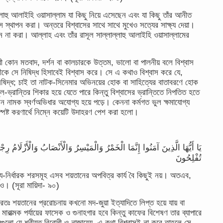
ল্লাহু আলাইহি ওয়াসাল্লাম যা কিছু নিয়ে এসেছেন এবং যা কিছু তাঁর আনীত
াস স্থাপন করা। অন্তরে বিশ্বাসের সাথে সাথে মুখেও সত্যের সাক্ষ্য দেয়া।
না করা। আল্লাহ এবং তাঁর রাসূল সাল্লাল্লাহু আলাইহি ওয়াসাল্লামের
 কোন মতবাদ, দর্শন বা কালচারকে উত্তম, ভালো বা পালনীয় বলে বিশ্বাস
লীকে সে নিষিদ্ধ হিসাবেই বিশ্বাস করে। সে এ কথাও বিশ্বাস করে যে,
িষিদ্ধ; চাই তা নাটক-সিনেমার অভিনয়ের হোক বা সাহিত্যের বাতাবরণে হোক
ভ্রান্তির শিকার হয়ে যেতে পারে কিন্তু বিশ্বাসের ভ্রান্তিতে নিপতিত হতে
িন নামক স্বর্ণঅভিধার অযোগ্য হয়ে পড়ে। কেননা কর্মগত ভুল ক্ষমাযোগ্য
্পষ্ট করণার্থে নিম্নে কয়েটি উদাহরণ পেশ করা হলো।
يَا أَيُّهَا الَّذِينَ آمَنُوا إِنَّمَا الْخَمْرُ وَالْمَيْسِرُ وَالْأَنْصَابُ وَالْأَزْلَامُ
تُفْلِحُونَ
ভাগ্য-নির্ধারক শরসমূহ এসব শয়তানের অপবিত্র কার্য বৈ কিছুই নয়। অতএব,
ও। (সূরা মায়িদা- ৯০)
তঃ শয়তানের প্ররোচনায় কখনো মদ-জুয়া ইত্যাদিতে লিপ্ত হয়ে যায় বা
 মারাত্মক পর্যায়ের ফাসেক ও গুনাহগার হবে কিন্তু কাফের বিশেষণ তার ব্যাপারে
়গুলো যে শরীয়ত বিরোধী ও নাজায়েয, এ কথা বিশ্বাসই না করে তাহলে সে