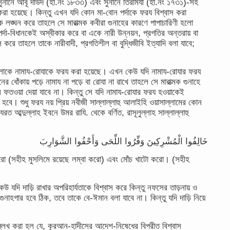
সুনানে আবূ দাউদ (হা.নং ১৮৩৩) এবং সুনানে তিরমিযী (হা.নং ১৭৩১)-সহ
রা হয়েছে। কিন্তু এখন যদি কোন মা-বোন পর্দাকে ফরয বিশ্বাস করা
ানকে লঙ্ঘন করে তাহলে সে মারাত্মক কবীরা গুনাহের কারণে পাপাচারিণী হলো
্দা-বিধানকেই অস্বীকার করে বা একে নারী উন্নয়ন, প্রগতির অন্তরায় বা
হাস করে তাহলে তাকে নারীবাদী, প্রগতিশীল বা বুদ্ধিজীবি ইত্যাদি বলা যাবে;
লোকে নামায-রোযাকে ফরয করা হয়েছে। এখন কেউ যদি নামায-রোযার ফরয
র ধোঁকায় পড়ে নামায না পড়ে বা রোযা না রাখে তাহলে সে মারাত্মক গুনাহে
ে ফতওয়া দেয়া যাবে না। কিন্তু সে যদি নামায-রোযার ফরয হওয়াকেই
বে। শুধু ফরয নয় প্রিয় নবীজী সাল্লাল্লাহু আলাইহি ওয়াসাল্লামের কোন
 আব্দুল্লাহ ইবনে উমর রাযি. থেকে বর্ণিত, রাসূলুল্লাহ সাল্লাল্লাহু
خَالِفُوا الْمُشْرِكِينَ وَفِّرُوا اللِّحَى وَأَحْفُوا الشَّوَارِبَ
্ণ করো (সহীহ মুসলিমে রয়েছে লম্বা করো) এবং মোঁচ খাটো করো। (সহীহ
উ যদি দাড়ি রাখার অপরিহার্যতাকে বিশ্বাস করে কিন্তু নফসের তাড়নায় ও
 গুনাহগার হবে ঠিক, তবে তাকে বে-ঈমান বলা যাবে না। কিন্তু যদি দাড়ি নিয়ে
লেখ করা হল যে, কুরআন-হাদীসের আদেশ-নিষেধের বিপরীত বিশ্বাস