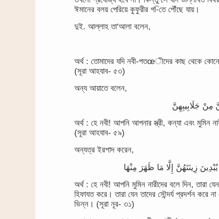
ঈমানের বলয় পেরিয়ে কুফুরীর গ-িতে পৌঁছে যায়।
দুই. আল্লাহ তা‘আলা বলেন,
অর্থ : তোমাদের যদি নবী-পতœীদের কাছ থেকে কোনো জি
(সূরা আহযাব- ৫৩)
অন্য আয়াতে বলেন,
َّ مِنْ جَلَابِيبِهِنَّ
অর্থ : হে নবী! আপনি আপনার স্ত্রী, কন্যা এবং মুমিন 
(সূরা আহযাব- ৫৯)
অন্যত্র ইরশাদ করেন,
ِينَ زِينَتَهُنَّ إِلَّا مَا ظَهَرَ مِنْهَا
অর্থ : হে নবী! আপনি মুমিন নারীদের বলে দিন, তারা যে
হিফাযত করে। তারা যেন তাদের সৌন্দর্য প্রদর্শন করে ন
ভিন্ন। (সূরা নূর- ৩১)