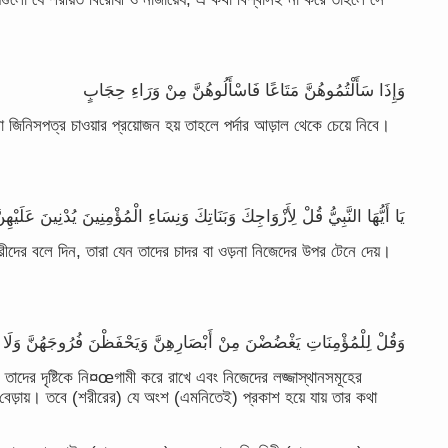
وَإِذَا سَأَلْتُمُوهُنَّ مَتَاعًا فَاسْأَلُوهُنَّ مِنْ وَرَاءِ حِجَابٍ
নিসপত্র চাওয়ার প্রয়োজন হয় তাহলে পর্দার আড়াল থেকে চেয়ে নিবে।
يَا أَيُّهَا النَّبِيُّ قُلْ لِأَزْوَاجِكَ وَبَنَاتِكَ وَنِسَاءِ الْمُؤْمِنِينَ يُدْنِينَ عَلَيْهِن
নারীদের বলে দিন, তারা যেন তাদের চাদর বা ওড়না নিজেদের উপর টেনে দেয়।
وَقُلْ لِلْمُؤْمِنَاتِ يَغْضُضْنَ مِنْ أَبْصَارِهِنَّ وَيَحْفَظْنَ فُرُوجَهُنَّ وَلَا يُبْد
ন তাদের দৃষ্টিকে নি¤œগামী করে রাখে এবং নিজেদের লজ্জাস্থানসমূহের
া বেড়ায়। তবে (শরীরের) যে অংশ (এমনিতেই) প্রকাশ হয়ে যায় তার কথা