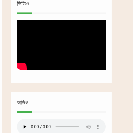
ভিডিও
অডিও