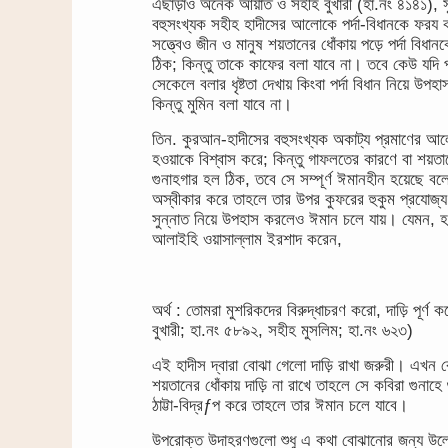
এছাড়াও অনেক আয়াত ও সহীহ বুখারী (হা.নং ৪১৪১), 
বহুসংখ্যক সহীহ হাদীসের আলোকে পর্দা-বিধানকে ফরয ক
সত্ত্বেও জীন ও মানুষ শয়তানের ধোঁকায় পড়ে পর্দা বিধ
ঠিক; কিন্তু তাকে কাফের বলা যাবে না। তবে কেউ যদি পর
সেকেলে বলার ধৃষ্টতা দেখায় কিংবা পর্দা বিধান নিয়ে উপ
কিন্তু মুমিন বলা যাবে না।
তিন. কুরআন-হাদীসের বহুসংখ্যক অকাট্য প্রমাণের আ
হওয়াকে বিশ্বাস করে; কিন্তু গাফলতের কারণে বা শয়তানে
গুনাহগার হল ঠিক, তবে সে সম্পূর্ণ ঈমানহীন হয়েছে বল
অস্বীকার করে তাহলে তার উপর কুফরের হুকুম প্রযোজ্য হ
সুন্নাত নিয়ে উপহাস করলেও ঈমান চলে যায়। যেমন, হযরত
আলাইহি ওয়াসাল্লাম ইরশাদ করেন,
অর্থ : তোমরা মুশরিকদের বিরুদ্ধাচরণ করো, দাড়ি পূর
বুখারী; হা.নং ৫৮৯২, সহীহ মুসলিম; হা.নং ৬২৩)
এই হাদীস দ্বারা বোঝা গেলো দাড়ি রাখা জরুরী। এখন কে
শয়তানের ধোঁকায় দাড়ি না রাখে তাহলে সে কবিরা গুনাহে
ঠাট্টা-বিদ্রƒপ করে তাহলে তার ঈমান চলে যাবে।
উপরোক্ত উদাহরণগুলো শুধু এ কথা বোঝানোর জন্য উল্