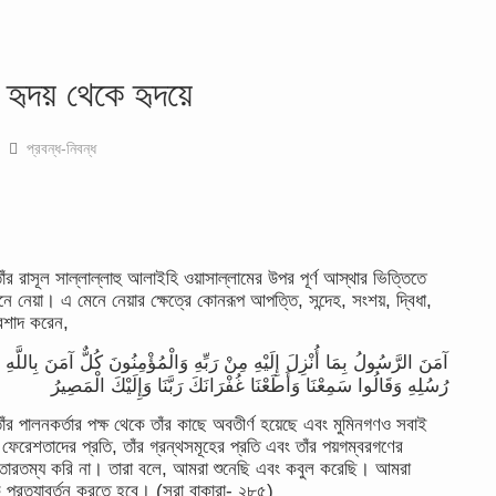
 হৃদয় থেকে হৃদয়ে
প্রবন্ধ-নিবন্ধ
র রাসূল সাল্লাল্লাহু আলাইহি ওয়াসাল্লামের উপর পূর্ণ আস্থার ভিত্তিতে
 নেয়া। এ মেনে নেয়ার ক্ষেত্রে কোনরূপ আপত্তি, সন্দেহ, সংশয়, দ্বিধা,
রশাদ করেন,
آمَنَ الرَّسُولُ بِمَا أُنْزِلَ إِلَيْهِ مِنْ رَبِّهِ وَالْمُؤْمِنُونَ كُلٌّ آمَنَ بِاللَّهِ وَم
رُسُلِهِ وَقَالُوا سَمِعْنَا وَأَطَعْنَا غُفْرَانَكَ رَبَّنَا وَإِلَيْكَ الْمَصِيرُ
 তাঁর পালনকর্তার পক্ষ থেকে তাঁর কাছে অবতীর্ণ হয়েছে এবং মুমিনগণও সবাই
 ফেরেশতাদের প্রতি, তাঁর গ্রন্থসমূহের প্রতি এবং তাঁর পয়গম্বরগণের
ন তারতম্য করি না। তারা বলে, আমরা শুনেছি এবং কবুল করেছি। আমরা
 প্রত্যাবর্তন করতে হবে। (সূরা বাকারা- ২৮৫)