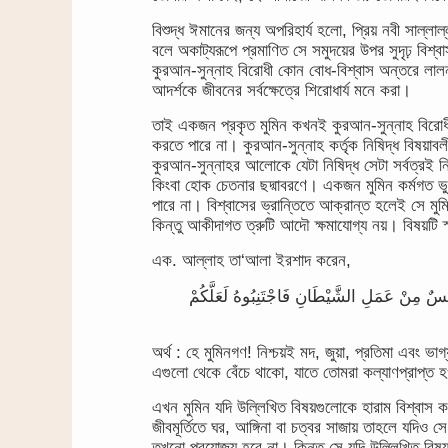
বিশুদ্ধ ঈমানের জন্য অপরিহার্য হলো, প্রিয় নবী সাল্লা
বলে অকাট্যরূপে প্রমাণিত সে সমুদয়ের উপর সুদৃঢ় বিশ্ব
কুরআন-সুন্নাহ বিরোধী কোন বোধ-বিশ্বাস অন্তরে লালন 
আদর্শকে জীবনের সর্বক্ষেত্রে শিরোধার্য মনে করা।
তাই একজন প্রকৃত মুমিন কখনই কুরআন-সুন্নাহ বিরোধী
করতে পারে না। কুরআন-সুন্নাহ কর্তৃক নিষিদ্ধ বিষয়াব
কুরআন-সুন্নাহর আলোকে যেটা নিষিদ্ধ সেটা সর্বত্রই ন
কিংবা হোক চেতনার ছদ্মাবরণে। একজন মুমিন কর্মগত ভুল-
পারে না। বিশ্বাসের ভ্রান্তিতে আক্রান্ত হলেই সে মুম
কিন্তু আকীদাগত ত্রুটি আদৌ ক্ষমাযোগ্য নয়। বিষয়টি স
এক. আল্লাহ তা‘আলা ইরশাদ করেন,
 رِجْسٌ مِنْ عَمَلِ الشَّيْطَانِ فَاجْتَنِبُوهُ لَعَلَّكُمْ
অর্থ : হে মুমিনগণ! নিশ্চয়ই মদ, জুয়া, প্রতিমা এবং 
এগুলো থেকে বেঁচে থাকো, যাতে তোমরা কল্যাণপ্রাপ্ত হ
এখন মুমিন যদি উল্লিখিত বিষয়গুলোকে হারাম বিশ্বাস কর
জীবমূর্তিতে ঘর, আঙ্গিনা বা চত্বর সাজায় তাহলে যদিও সে
তখনো প্রযোজ্য হবে না। কিন্তু সে যদি উল্লিখিত বিষয