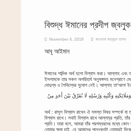
বিশুদ্ধ ঈমানের প্রদীপ জ্বলুক
November 6, 2018
মাওলানা মাহমূদুল হাসান
আবূ আইমান
ঈমানের শাব্দিক অর্থ হলো বিশ্বাস করা। আল্লাহ এবং তাঁ
ইসলামকে তার সকল অপরিহার্য অনুষঙ্গসহ মনেপ্রাণে মেনে
দোদুল্য ও শৈথিল্যের সুযোগ নেই। আল্লাহ তা‘আলা ই
َلَائِكَتِهِ وَكُتُبِهِ وَرُسُلِهِ لَا نُفَرِّقُ بَيْنَ أَحَدٍ مِنْ
অর্থ : রাসূল বিশ্বাস রাখেন ঐ সমস্ত বিষয় সম্পর্কে যা
বিশ্বাস রাখে। সবাই বিশ্বাস রাখে আল্লাহ্র প্রতি, তাঁর
প্রতি। তারা বলে, আমরা তাঁর পয়গম্বরদের মধ্যে কো
তোমার ক্ষমা চাই, হে আমাদের পালনকর্তা! তোমারই দিকে