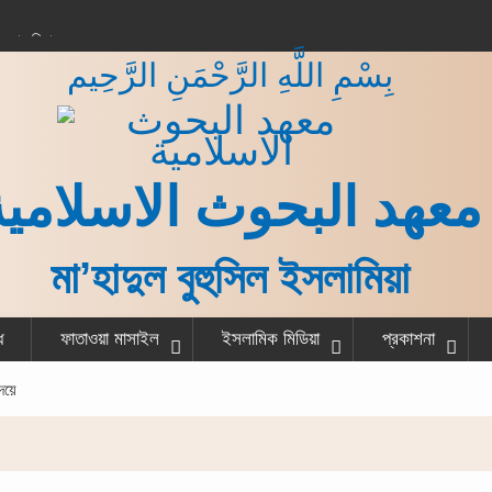
করার বিধান
بِسْمِ اللَّهِ الرَّحْمَنِ الرَّحِيم
 কাজ শেষ করে একজন
না?
গরু বর্গা দেওয়ার বিধান
ত ও হাদীস
معهد البحوث الاسلامية
মা’হাদুল বুহুসিল ইসলামিয়া
ধ
ফাতাওয়া মাসাইল
ইসলামিক মিডিয়া
প্রকাশনা
দয়ে