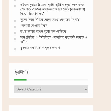
দুইজন মুহরিম (যেমন, স্বামী-স্ত্রী) হজ্বের সকল কাজ
শেষ করে একজন আরেকজনের চুল কেটে (হলক/কসর)
দিতে পারবে কি না?
সুদের নিয়ম শিখিয়ে বেতন নেওয়া বৈধ হবে কি না?
গরু বর্গা দেওয়ার বিধান
বাংলা ভাষায় প্রথম যুগের হজ-সাহিত্য
শাম (সিরিয়া ও ফিলিস্তিন) সম্পর্কিত কয়েকটি আয়াত ও
হাদীস
কুরআন বাদ দিয়ে সংস্কার হবে না
ক্যাটাগরি
ক্যাটাগরি