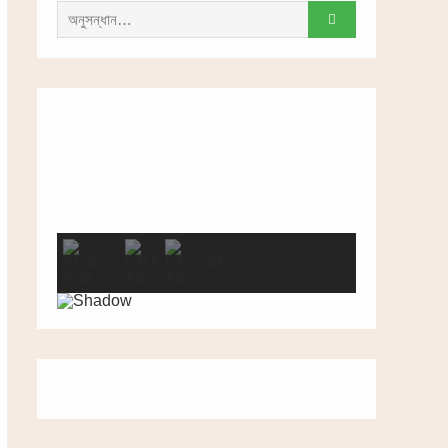
সন্ধান
করাঃ