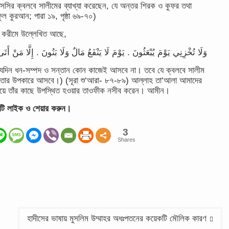
াসসির ক্বলবে সালীমের ব্যাখ্যা করেছেন, যে অন্তর শিরক ও কুফর তথা
ুল কুরআন; পারা ১৯, পৃষ্ঠা ৬৯-৭০)
 করীমে উল্লেখিত আছে,
وَلَا تُخْزِنِي يَوْمَ يُبْعَثُونَ . يَوْمَ لَا يَنْفَعُ مَالٌ وَلَا بَنُونَ . إِلَّا مَنْ أَت
 যেদিন ধন-সম্পদ ও সন্তান কোন কাজেই আসবে না। তবে যে ক্বলবে সালীম
পদ তার উপকারে আসবে।) (সূরা শু‘আরা- ৮৭-৮৯) আল্লাহ তা‘আলা আমাদের
িয়ে তাঁর কাছে উপস্থিত হওয়ার তাওফীক নসীব করেন। আমীন।
টটি লাইক ও শেয়ার করুন।
3
Shares
হাদীসের ভাষায় মুসলিম উম্মাহর অধঃপতনের কয়েকটি মৌলিক কারণ