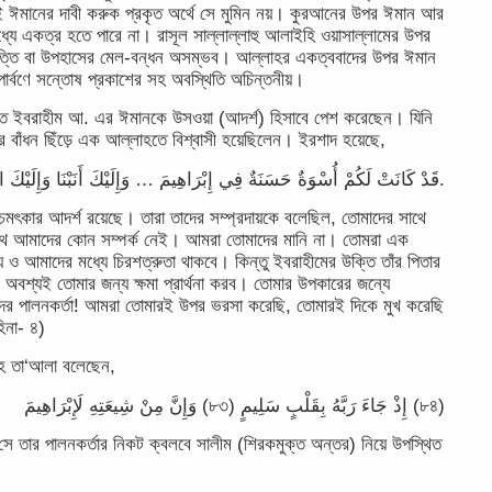
ই ঈমানের দাবী করুক প্রকৃত অর্থে সে মুমিন নয়। কুরআনের উপর ঈমান আর
ধ্যে একত্র হতে পারে না। রাসূল সাল্লাল্লাহু আলাইহি ওয়াসাল্লামের উপর
আপত্তি বা উপহাসের মেল-বন্ধন অসম্ভব। আল্লাহর একত্ববাদের উপর ঈমান
-পার্বণে সন্তোষ প্রকাশের সহ অবস্থিতি অচিন্তনীয়।
রত ইবরাহীম আ. এর ঈমানকে উসওয়া (আদর্শ) হিসাবে পেশ করেছেন। যিনি
তির বাঁধন ছিঁড়ে এক আল্লাহতে বিশ্বাসী হয়েছিলেন। ইরশাদ হয়েছে,
قَدْ كَانَتْ لَكُمْ أُسْوَةٌ حَسَنَةٌ فِي إِبْرَاهِيمَ … وَإِلَيْكَ أَنَبْنَا وَإِلَيْكَ الْمَصِيرُ.
ে চমৎকার আদর্শ রয়েছে। তারা তাদের সম্প্রদায়কে বলেছিল, তোমাদের সাথে
াথে আমাদের কোন সম্পর্ক নেই। আমরা তোমাদের মানি না। তোমরা এক
ে ও আমাদের মধ্যে চিরশত্রুতা থাকবে। কিন্তু ইবরাহীমের উক্তি তাঁর পিতার
 অবশ্যই তোমার জন্য ক্ষমা প্রার্থনা করব। তোমার উপকারের জন্যে
র পালনকর্তা! আমরা তোমারই উপর ভরসা করেছি, তোমারই দিকে মুখ করেছি
িনা- ৪)
াহ তা‘আলা বলেছেন,
وَإِنَّ مِنْ شِيعَتِهِ لَإِبْرَاهِيمَ (৮৩) إِذْ جَاءَ رَبَّهُ بِقَلْبٍ سَلِيمٍ (৮৪)
 তার পালনকর্তার নিকট ক্বলবে সালীম (শিরকমুক্ত অন্তর) নিয়ে উপস্থিত