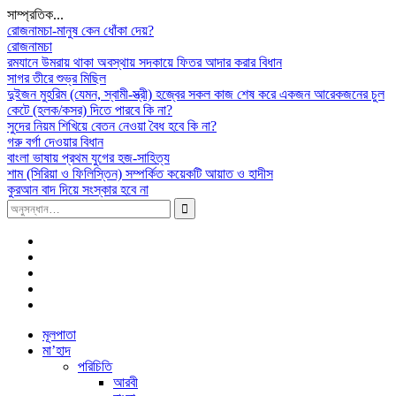
সাম্প্রতিক...
রোজনামচা-মানুষ কেন ধোঁকা দেয়?
রোজনামচা
রমযানে উমরায় থাকা অবস্থায় সদকায়ে ফিতর আদার করার বিধান
সাগর তীরে শুভ্র মিছিল
দুইজন মুহরিম (যেমন, স্বামী-স্ত্রী) হজ্বের সকল কাজ শেষ করে একজন আরেকজনের চুল
কেটে (হলক/কসর) দিতে পারবে কি না?
সুদের নিয়ম শিখিয়ে বেতন নেওয়া বৈধ হবে কি না?
গরু বর্গা দেওয়ার বিধান
বাংলা ভাষায় প্রথম যুগের হজ-সাহিত্য
শাম (সিরিয়া ও ফিলিস্তিন) সম্পর্কিত কয়েকটি আয়াত ও হাদীস
কুরআন বাদ দিয়ে সংস্কার হবে না
সন্ধান
করাঃ
Facebook
Plus
Google
Twitter
Linkdhin
Youtube
Skip
মূলপাতা
to
মা’হাদ
content
পরিচিতি
আরবী