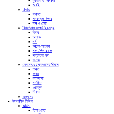
কুরবানী ও আকীকা
জবাই
যাকাত
যাকাত
সদকাতুল ফিতর
দান ও হেবা
বিবাহ/তালাক/পর্দা/হকসমূহ
বিবাহ
তালাক
পর্দা
আচার-আচরণ
মাতা-পিতার হক
সন্তানের হক
সালাম
লেনদেন/ওয়াক্ফ/মানত/মীরাস
মানত
কসম
কাফ্ফারা
মসজিদ
ওয়াক্ফ
মীরাস
অন্যান্য
ইসলামিক মিডিয়া
অডিও
তিলাওয়াত