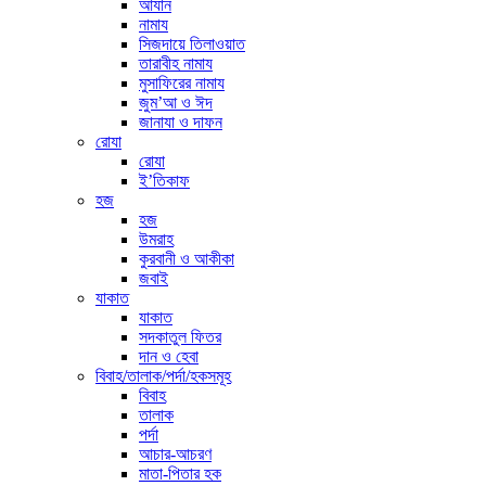
আযান
নামায
সিজদায়ে তিলাওয়াত
তারাবীহ নামায
মুসাফিরের নামায
জুম’আ ও ঈদ
জানাযা ও দাফন
রোযা
রোযা
ই’তিকাফ
হজ
হজ
উমরাহ
কুরবানী ও আকীকা
জবাই
যাকাত
যাকাত
সদকাতুল ফিতর
দান ও হেবা
বিবাহ/তালাক/পর্দা/হকসমূহ
বিবাহ
তালাক
পর্দা
আচার-আচরণ
মাতা-পিতার হক