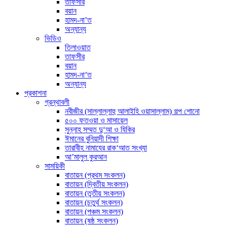
তাফসীর
বয়ান
হামদ-না’ত
অন্যান্য
ভিডিও
তিলাওয়াত
তাফসীর
বয়ান
হামদ-না’ত
অন্যান্য
প্রকাশনা
গ্রন্থাবলী
নবীজীর (সাল্লাল্লাহু আলাইহি ওয়াসাল্লাম) গল্প শোনো
৫০০ ফতওয়া ও মাসায়েল
সুন্নাহ সম্মত দু‘আ ও যিকির
ঈমানের বুনিয়াদী শিক্ষা
তারাবীহ নামাযের রাক‘আত সংখ্যা
আ’মালুল কুরআন
সাময়িকী
বাতায়ন (প্রথম সংকলন)
বাতায়ন (দ্বিতীয় সংকলন)
বাতায়ন (তৃতীয় সংকলন)
বাতায়ন (চতুর্থ সংকলন)
বাতায়ন (পঞ্চম সংকলন)
বাতায়ন (ষষ্ঠ সংকলন)