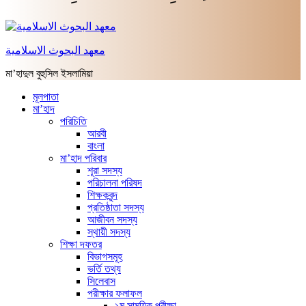
معهد البحوث الاسلامية
মা’হাদুল বুহুসিল ইসলামিয়া
মূলপাতা
মা’হাদ
পরিচিতি
আরবী
বাংলা
মা’হাদ পরিবার
শূরা সদস্য
পরিচালনা পরিষদ
শিক্ষকবৃন্দ
প্রতিষ্ঠাতা সদস্য
আজীবন সদস্য
স্থায়ী সদস্য
শিক্ষা দফতর
বিভাগসমূহ
ভর্তি তথ্য
সিলেবাস
পরীক্ষার ফলাফল
১ম সাময়িক পরীক্ষা