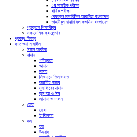
২য় সাময়িক পরীক্ষা
বার্ষিক পরীক্ষা
বেফাকুল মাদারিসিল আরাবিয়া বাংলাদেশ
তাহযীবুল মাদারিসিল কওমিয়া বাংলাদেশ
প্রাক্তন শিক্ষার্থীবৃন্দ
একাডেমিক ক্যালেন্ডার
প্রবন্ধ-নিবন্ধ
ফাতাওয়া মাসাইল
ঈমান আকীদা
নামায
পবিত্রতা
আযান
নামায
সিজদায়ে তিলাওয়াত
তারাবীহ নামায
মুসাফিরের নামায
জুম’আ ও ঈদ
জানাযা ও দাফন
রোযা
রোযা
ই’তিকাফ
হজ
হজ
উমরাহ