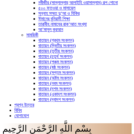
নবীজীর (সাল্লাল্লাহু আলাইহি ওয়াসাল্লাম) গল্প শোনো
৫০০ ফতওয়া ও মাসায়েল
সুন্নাহ সম্মত দু‘আ ও যিকির
ঈমানের বুনিয়াদী শিক্ষা
তারাবীহ নামাযের রাক‘আত সংখ্যা
আ’মালুল কুরআন
সাময়িকী
বাতায়ন (প্রথম সংকলন)
বাতায়ন (দ্বিতীয় সংকলন)
বাতায়ন (তৃতীয় সংকলন)
বাতায়ন (চতুর্থ সংকলন)
বাতায়ন (পঞ্চম সংকলন)
বাতায়ন (ষষ্ঠ সংকলন)
বাতায়ন (সপ্তম সংকলন)
বাতায়ন (অষ্টম সংকলন)
বাতায়ন (নবম সংকলন)
বাতায়ন (দশম সংকলন)
বাতায়ন (একাদশ সংকলন)
বাতায়ন (দ্বাদশ সংকলন)
প্রশ্ন উত্তর
বিবিধ
যোগাযোগ
بِسْمِ اللَّهِ الرَّحْمَنِ الرَّحِيم