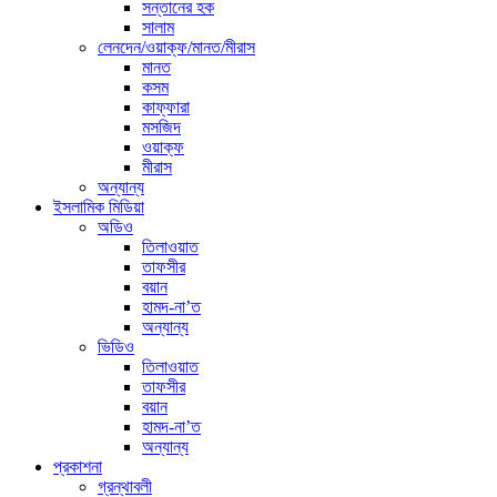
সন্তানের হক
সালাম
লেনদেন/ওয়াক্ফ/মানত/মীরাস
মানত
কসম
কাফ্ফারা
মসজিদ
ওয়াক্ফ
মীরাস
অন্যান্য
ইসলামিক মিডিয়া
অডিও
তিলাওয়াত
তাফসীর
বয়ান
হামদ-না’ত
অন্যান্য
ভিডিও
তিলাওয়াত
তাফসীর
বয়ান
হামদ-না’ত
অন্যান্য
প্রকাশনা
গ্রন্থাবলী