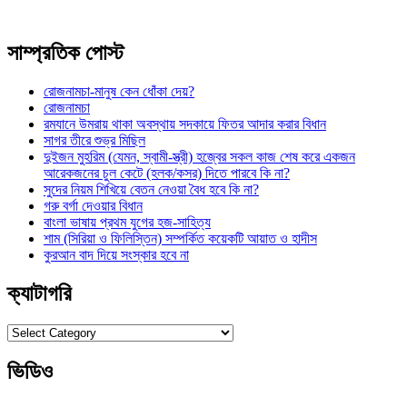
সাম্প্রতিক পোস্ট
রোজনামচা-মানুষ কেন ধোঁকা দেয়?
রোজনামচা
রমযানে উমরায় থাকা অবস্থায় সদকায়ে ফিতর আদার করার বিধান
সাগর তীরে শুভ্র মিছিল
দুইজন মুহরিম (যেমন, স্বামী-স্ত্রী) হজ্বের সকল কাজ শেষ করে একজন
আরেকজনের চুল কেটে (হলক/কসর) দিতে পারবে কি না?
সুদের নিয়ম শিখিয়ে বেতন নেওয়া বৈধ হবে কি না?
গরু বর্গা দেওয়ার বিধান
বাংলা ভাষায় প্রথম যুগের হজ-সাহিত্য
শাম (সিরিয়া ও ফিলিস্তিন) সম্পর্কিত কয়েকটি আয়াত ও হাদীস
কুরআন বাদ দিয়ে সংস্কার হবে না
ক্যাটাগরি
ক্যাটাগরি
ভিডিও