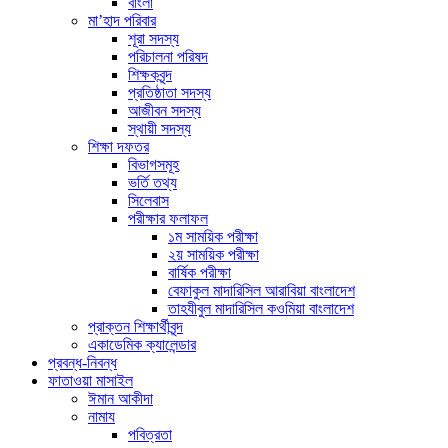
বাংলা
মা’হাদ পরিবার
শূরা সদস্য
পরিচালনা পরিষদ
শিক্ষকবৃন্দ
প্রতিষ্ঠাতা সদস্য
আজীবন সদস্য
স্থায়ী সদস্য
শিক্ষা দফতর
বিভাগসমূহ
ভর্তি তথ্য
সিলেবাস
পরীক্ষার ফলাফল
১ম সাময়িক পরীক্ষা
২য় সাময়িক পরীক্ষা
বার্ষিক পরীক্ষা
বেফাকুল মাদারিসিল আরাবিয়া বাংলাদেশ
তাহযীবুল মাদারিসিল কওমিয়া বাংলাদেশ
প্রাক্তন শিক্ষার্থীবৃন্দ
একাডেমিক ক্যালেন্ডার
প্রবন্ধ-নিবন্ধ
ফাতাওয়া মাসাইল
ঈমান আকীদা
নামায
পবিত্রতা