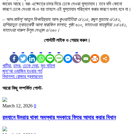
জায়েয আছে। বরং এক্ষেত্রে চাদর দিয়ে ঢেকে দেওয়া মুস্তাহাব। তবে যদি কোনো
কারণে ঢেকে দেওয়া না-ও হয় তাহলে এই মুস্তাহাব পরিত্যাগ করার কারণে গুনাহ হবে না।
– আল-মাউসূ‘আতুল ফিকহিয়্যাহ আল-কুওয়াইতিয়া ৩/২১৫, রদ্দুল মুহতার ৩/১৪২,
হাশিয়াতুত ত্বাহত্বাবী আলা মারাকিল ফালাহ; পৃষ্ঠা ৬১০, ফাতাওয়া মাহমূদিয়া ১৩/২৪১,
ফাতাওয়া দারুল উলূম দেওবন্দ ৫/২৬০।
পোস্টটি লাইক ও শেয়ার করুন।
খাটিয়া
,
চাদর
,
ঢেকে দেয়া
,
মৃত মহিলা
Post
জুমু‘আ ওয়াজিব হওয়ার শর্ত
বিধানসহ রোজার প্রকারভেদ
navigation
আরো কিছু সম্পর্কিত পোস্ট-
March 12, 2026
0
রমযানে উমরায় থাকা অবস্থায় সদকায়ে ফিতর আদার করার বিধান