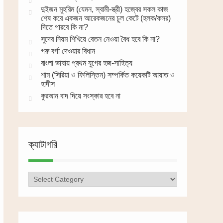
দুইজন মুহরিম (যেমন, স্বামী-স্ত্রী) হজ্বের সকল কাজ
শেষ করে একজন আরেকজনের চুল কেটে (হলক/কসর)
দিতে পারবে কি না?
সুদের নিয়ম শিখিয়ে বেতন নেওয়া বৈধ হবে কি না?
গরু বর্গা দেওয়ার বিধান
বাংলা ভাষায় প্রথম যুগের হজ-সাহিত্য
শাম (সিরিয়া ও ফিলিস্তিন) সম্পর্কিত কয়েকটি আয়াত ও
হাদীস
কুরআন বাদ দিয়ে সংস্কার হবে না
ক্যাটাগরি
ক্যাটাগরি