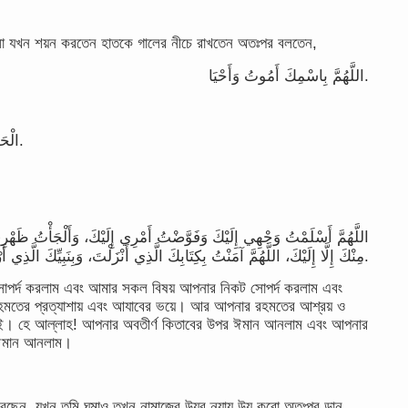
র বেলা যখন শয়ন করতেন হাতকে গালের নীচে রাখতেন অতঃপর বলতেন,
اللَّهُمَّ بِاسْمِكَ أَمُوتُ وَأَحْيَا.
الْحَمْدُ لِلَّهِ الَّذِي أَحْيَانَا بَعْدَ مَا أَمَاتَنَا وَإِلَيْهِ النُّشُورُ.
اللَّهُمَّ أَسْلَمْتُ وَجْهِي إِلَيْكَ وَفَوَّضْتُ أَمْرِي إِلَيْكَ، وَأَلْجَأْتُ ظَهْرِي إِل
مِنْكَ إِلَّا إِلَيْكَ، اللَّهُمَّ آمَنْتُ بِكِتَابِكَ الَّذِي أَنْزَلْتَ، وَبِنَبِيِّكَ الَّذِي أَرْسَلْتَ.
সোপর্দ করলাম এবং আমার সকল বিষয় আপনার নিকট সোপর্দ করলাম এবং
হমতের প্রত্যাশায় এবং আযাবের ভয়ে। আর আপনার রহমতের আশ্রয় ও
 নেই। হে আল্লাহ! আপনার অবতীর্ণ কিতাবের উপর ঈমান আনলাম এবং আপনার
র ঈমান আনলাম।
করেছেন, যখন তুমি ঘুমাও তখন নামাজের উযুর ন্যায় উযূ করো অতঃপর ডান