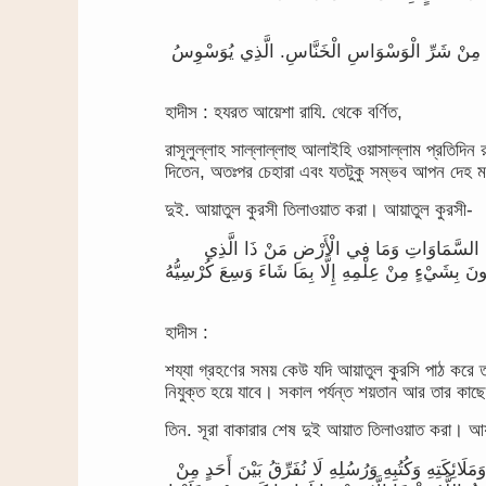
مِنْ شَرِّ الْوَسْوَاسِ الْخَنَّاسِ. الَّذِي يُوَسْوِسُ
হাদীস : হযরত আয়েশা রাযি. থেকে বর্ণিত,
রাসূলুল্লাহ সাল্লাল্লাহু আলাইহি ওয়াসাল্লাম প্রতিদি
দিতেন, অতঃপর চেহারা এবং যতটুকু সম্ভব আপন দেহ ম
দুই. আয়াতুল কুরসী তিলাওয়াত করা। আয়াতুল কুরসী-
مَا فِي السَّمَاوَاتِ وَمَا فِي الْأَرْضِ مَنْ ذَا الَّذِي
ِيطُونَ بِشَيْءٍ مِنْ عِلْمِهِ إِلَّا بِمَا شَاءَ وَسِعَ كُرْسِيُّهُ
হাদীস :
শয্যা গ্রহণের সময় কেউ যদি আয়াতুল কুরসি পাঠ করে
নিযুক্ত হয়ে যাবে। সকাল পর্যন্ত শয়তান আর তার কা
তিন. সূরা বাকারার শেষ দুই আয়াত তিলাওয়াত করা। আয
َلَائِكَتِهِ وَكُتُبِهِ وَرُسُلِهِ لَا نُفَرِّقُ بَيْنَ أَحَدٍ مِنْ