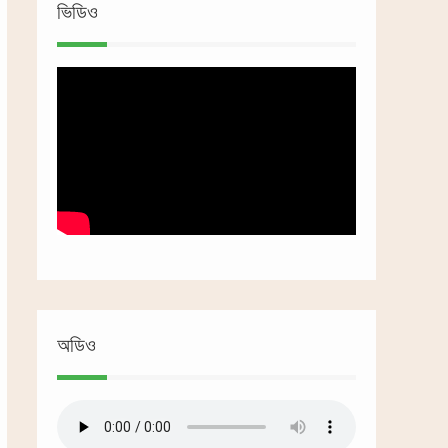
ভিডিও
অডিও