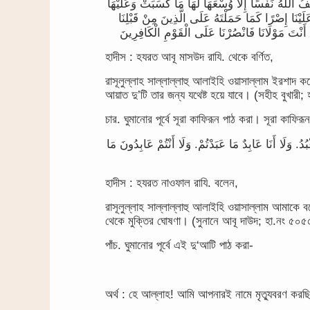
ِّفُ اللَّهُ نَفْسًا إِلَّا وُسْعَهَا لَهَا مَا كَسَبَتْ وَعَلَيْهَا
عَلَيْنَا إِصْرًا كَمَا حَمَلْتَهُ عَلَى الَّذِينَ مِنْ قَبْلِنَا
হাদীস : হযরত আবূ মাসউদ রাযি. থেকে বর্ণিত,
রাসূলুল্লাহ সাল্লাল্লাহু আলাইহি ওয়াসাল্লাম ইরশাদ ক
আয়াত দু’টি তার জন্য যথেষ্ট হয়ে যাবে। (সহীহ বুখারী
চার. ঘুমানোর পূর্বে সূরা কাফিরূন পাঠ করা। সূরা কাফিরূ
ُدُ. وَلَا أَنَا عَابِدٌ مَا عَبَدْتُمْ. وَلَا أَنْتُمْ عَابِدُونَ مَا
হাদীস : হযরত নাওফাল রাযি. বলেন,
রাসূলুল্লাহ সাল্লাল্লাহু আলাইহি ওয়াসাল্লাম আমাকে
থেকে মুক্তির ঘোষণা। (সুনানে আবূ দাউদ; হা.নং ৫০৫
পাঁচ. ঘুমানোর পূর্বে এই দু‘আটি পাঠ করা-
অর্থ : হে আল্লাহ! আমি আপনারই নামে মৃত্যুবরণ করছ