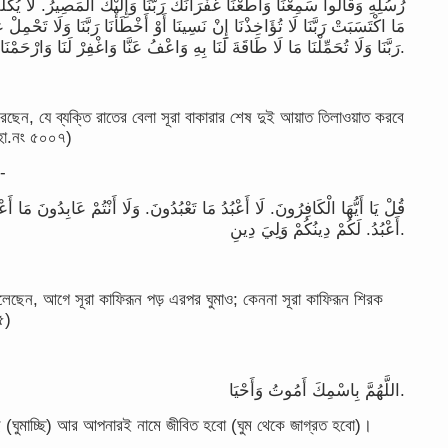
رُسُلِهِ وَقَالُوا سَمِعْنَا وَأَطَعْنَا غُفْرَانَكَ رَبَّنَا وَإِلَيْكَ الْمَصِيرُ. لَا يُكَل
مَا اكْتَسَبَتْ رَبَّنَا لَا تُؤَاخِذْنَا إِنْ نَسِينَا أَوْ أَخْطَأْنَا رَبَّنَا وَلَا تَحْمِلْ 
رَبَّنَا وَلَا تُحَمِّلْنَا مَا لَا طَاقَةَ لَنَا بِهِ وَاعْفُ عَنَّا وَاغْفِرْ لَنَا وَارْحَمْنَا أَنْتَ مَوْلَانَا فَانْصُرْنَا عَلَى الْقَوْمِ الْكَافِرِينَ.
রেছেন, যে ব্যক্তি রাতের বেলা সূরা বাকারার শেষ দুই আয়াত তিলাওয়াত করবে
; হা.নং ৫০০৭)
ন-
قُلْ يَا أَيُّهَا الْكَافِرُونَ. لَا أَعْبُدُ مَا تَعْبُدُونَ. وَلَا أَنْتُمْ عَابِدُونَ مَا أَعْب
أَعْبُدُ. لَكُمْ دِينُكُمْ وَلِيَ دِينِ.
 বলেছেন, আগে সূরা কাফিরূন পড় এরপর ঘুমাও; কেননা সূরা কাফিরূন শিরক
৫)
اللَّهُمَّ بِاسْمِكَ أَمُوتُ وَأَحْيَا.
ি (ঘুমাচ্ছি) আর আপনারই নামে জীবিত হবো (ঘুম থেকে জাগ্রত হবো)।