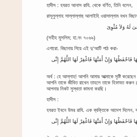
হাদীস : হযরত আনাস রাযি. থেকে বর্ণিত, তিনি বলেন,
রাসূলুল্লাহ সাল্লাল্লাহু আলাইহি ওয়াসাল্লাম যখন বিছ
(সহীহ মুসলিম; হা.নং ৭০৬৯)
এগারো. বিছানায় গিয়ে এই দু‘আটি পাঠ করা-
 فَاحْفَظْهَا وَإِنْ أَمَتَّهَا فَاغْفِرْ لَهَا اللَّهُمَّ إِنِّى
অর্থ : হে আল্লাহ! আপনি আমার আত্মাকে সৃষ্টি করেছ
আপনি তাকে জীবিত রাখেন তাহলে তাকে হিফাযত করুন। 
আপনার নিকট সুস্থতা কামনা করছি।
হাদীস :
হযরত ইবনে উমর রাযি. এক ব্যক্তিকে আদেশ দিলেন, যখন
 فَاحْفَظْهَا وَإِنْ أَمَتَّهَا فَاغْفِرْ لَهَا اللَّهُمَّ إِنِّى