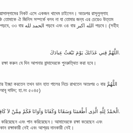
ি ওয়াসাল্লামের নিকট এসে একজন খাদেম চাইলেন। অতঃপর রাসূলুল্লাহ
কি তোমাকে ঐ জিনিস সম্পর্কে বলব না যা তোমার জন্য এর চেয়েও উত্তম
اللَّهُمَّ قِني عَذَابَكَ يَوْمَ تَبْعَثُ عِبادَكَ.
্ষা করুন যে দিন আপনার বান্দাদেরকে পুনরুত্থিত করা হবে।
র ইচ্ছা করতেন তখন ডান হাত গালের নিচে রাখতেন অতঃপর ৩ বার اللَّهُمَّ
قِني ع পড়তেন। (সুনানে আবূ দাউদ; হা.নং ৫০৪৫)
الْحَمْدُ لِلَّهِ الَّذِى أَطْعَمَنَا وَسَقَانَا وَكَفَانَا وَآوَانَا فَكَمْ مِمَّنْ لاَ كَافِىَ لَهُ وَلاَ مُئْوِىَ.
 করিয়েছেন এবং পান করিয়েছেন। আমাদেরকে রক্ষা করেছেন এবং
োন রক্ষাকারী নেই এবং আশ্রয় দানকারী নেই।