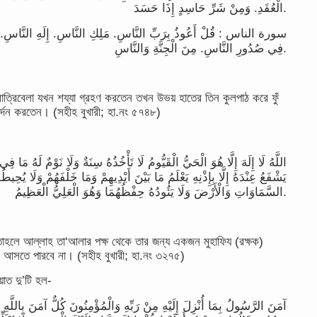
الْعُقَدِ. وَمِنْ شَرِّ حَاسِدٍ إِذَا حَسَدَ.
سورة الناس : قُلْ أَعُوذُ بِرَبِّ النَّاسِ. مَلِكِ النَّاسِ. إِلَهِ النَّاسِ. 
فِي صُدُورِ النَّاسِ. مِنَ الْجِنَّةِ وَالنَّاسِ.
ন রাত্রিবেলা যখন শয্যা গ্রহণ করতেন তখন উভয় হাতের তিন কুলপাঠ করে ফুঁ
র্দন করতেন। (সহীহ বুখারী; হা.নং ৫৭৪৮)
اللَّهُ لَا إِلَهَ إِلَّا هُوَ الْحَيُّ الْقَيُّومُ لَا تَأْخُذُهُ سِنَةٌ وَلَا نَوْمٌ لَهُ 
يَشْفَعُ عِنْدَهُ إِلَّا بِإِذْنِهِ يَعْلَمُ مَا بَيْنَ أَيْدِيهِمْ وَمَا خَلْفَهُمْ وَلَا يُح
السَّمَاوَاتِ وَالْأَرْضَ وَلَا يَئُودُهُ حِفْظُهُمَا وَهُوَ الْعَلِيُّ الْعَظِيمُ.
 তাহলে আল্লাহ তা‘আলার পক্ষ থেকে তার জন্য একজন মুহাফিয (রক্ষক)
ছে আসতে পারবে না। (সহীহ বুখারী; হা.নং ৩২৭৫)
়াত দু’টি হল-
آمَنَ الرَّسُولُ بِمَا أُنْزِلَ إِلَيْهِ مِنْ رَبِّهِ وَالْمُؤْمِنُونَ كُلٌّ آمَنَ بِاللَّهِ وَم