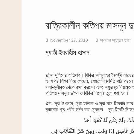
রাত্রিকালীন কতিপয় মাসনূন 
November 27, 2018
মাওলানা মাহমূদুল হাসান
মুফতী ইবরাহীম হাসান
দু‘আ মুমিনের হাতিয়ার। যিকির আল্লাহর নৈকট্য লাভের 
ও যিকির শিক্ষা দিয়ে গেছেন, যেগুলো নিয়মিত পাঠ কর
বালা-মুসীবত থেকে রক্ষা করবেন এবং অফুরন্ত নিয়ামত ও
কতিপয় মাসনূন দু‘আ ও যিকির নিম্নে তুলে ধরা হল।
এক. সূরা ইখলাস, সূরা ফালাক ও সূরা নাস তিনবার করে প
ঘুমানোর পূর্বে শরীর মর্দন করা সুন্নাত। সূরা তিনটি নিম
 غَاسِقٍ إِذَا وَقَبَ. وَمِنْ شَرِّ النَّفَّاثَاتِ فِي