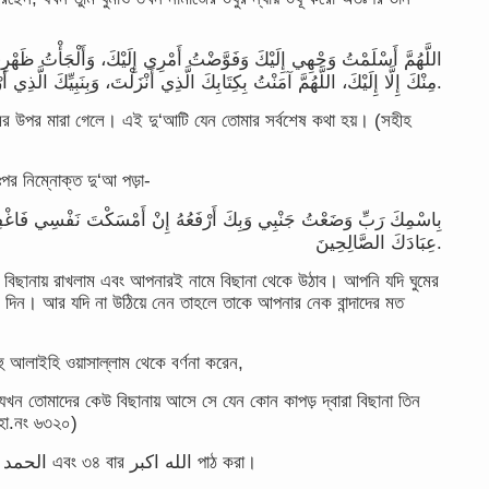
اللَّهُمَّ أَسْلَمْتُ وَجْهِي إِلَيْكَ وَفَوَّضْتُ أَمْرِي إِلَيْكَ، وَأَلْجَأْتُ ظَهْرِي إِل
مِنْكَ إِلَّا إِلَيْكَ، اللَّهُمَّ آمَنْتُ بِكِتَابِكَ الَّذِي أَنْزَلْتَ، وَبِنَبِيِّكَ الَّذِي أَرْسَلْتَ.
লামের উপর মারা গেলে। এই দু‘আটি যেন তোমার সর্বশেষ কথা হয়। (সহীহ
ঃপর নিম্নোক্ত দু‘আ পড়া-
بِاسْمِكَ رَبِّ وَضَعْتُ جَنْبِي وَبِكَ أَرْفَعُهُ إِنْ أَمْسَكْتَ نَفْسِي فَاغْفِرْ ل
عِبَادَكَ الصَّالِحِينَ.
বিছানায় রাখলাম এবং আপনারই নামে বিছানা থেকে উঠাব। আপনি যদি ঘুমের
রে দিন। আর যদি না উঠিয়ে নেন তাহলে তাকে আপনার নেক বান্দাদের মত
াহু আলাইহি ওয়াসাল্লাম থেকে বর্ণনা করেন,
ন, যখন তোমাদের কেউ বিছানায় আসে সে যেন কোন কাপড় দ্বারা বিছানা তিন
 হা.নং ৬৩২০)
আট. ঘুমানোর পূর্বে ৩৩ বার سبحان الله ৩৩ বার الحمد لله এবং ৩৪ বার الله اكبر পাঠ করা।