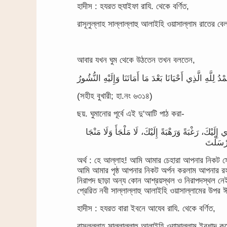
হাদীস : হযরত হুযাইফা রাযি. থেকে বর্ণিত,
রাসূলুল্লাহ সাল্লাল্লাহু আলাইহি ওয়াসাল্লাম রাতে
আবার যখন ঘুম থেকে উঠতেন তখন বলতেন,
(সহীহ বুখারী; হা.নং ৬৩১৪)
ছয়. ঘুমানোর পূর্বে এই দু‘আটি পাঠ করা-
َيْكَ، رَغْبَةً وَرَهْبَةً إِلَيْكَ، لَا مَلْجَأَ وَلَا مَنْجَا
অর্থ : হে আল্লাহ! আমি আমার চেহারা আপনার নিকট 
আমি আমার পৃষ্ঠ আপনার নিকট অর্পন করলাম আপনার র
নিরাপদ ছাড়া অন্য কোন আশ্রয়স্থল ও নিরাপদস্থল
প্রেরিত নবী সাল্লাল্লাহু আলাইহি ওয়াসাল্লামের উপ
হাদীস : হযরত বারা ইবনে আযেব রাযি. থেকে বর্ণিত,
রাসূলুল্লাহ সাল্লাল্লাহু আলাইহি ওয়াসাল্লাম ইরশাদ 