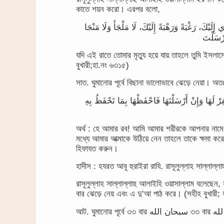
কাতে শয়ন করো। এরপর বলো,
َيْكَ، رَغْبَةً وَرَهْبَةً إِلَيْكَ، لَا مَلْجَأَ وَلَا مَنْجَا
যদি এই রাতে তোমার মৃত্যু হয়ে যায় তাহলে তুমি ইস
বুখারী;হা.নং ৬৩১৫)
সাত. ঘুমানোর পূর্বে বিছানা ভালোভাবে ঝেড়ে নেয়া। অত
َهَا وَإِنْ أَرْسَلْتَهَا فَاحْفَظْهَا بِمَا تَحْفَظُ بِهِ
অর্থ : হে আমার রব! আমি আমার শরীরকে আপনার নামে 
মধ্যে আমার আত্মাকে উঠিয়ে নেন তাহলে তাকে ক্ষমা ক
হিফাযত করুন।
হাদীস : হযরত আবূ হুরাইরা রাযি. রাসূলুল্লাহ সাল্লাল্ল
রাসূলুল্লাহ সাল্লাল্লাহু আলাইহি ওয়াসাল্লাম বলেছে
বার ঝেড়ে নেয় এবং এ দু‘আ পাঠ করে। (সহীহ বুখারী;