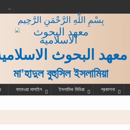
করার বিধান
بِسْمِ اللَّهِ الرَّحْمَنِ الرَّحِيم
 কাজ শেষ করে একজন
না?
গরু বর্গা দেওয়ার বিধান
ত ও হাদীস
معهد البحوث الاسلامية
মা’হাদুল বুহুসিল ইসলামিয়া
ধ
ফাতাওয়া মাসাইল
ইসলামিক মিডিয়া
প্রকাশনা