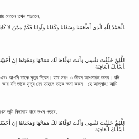
ানায় যেতেন তখন পড়তেন,
الْحَمْدُ لِلَّهِ الَّذِى أَطْعَمَنَا وَسَقَانَا وَكَفَانَا وَآوَانَا فَكَمْ مِمَّنْ لاَ كَافِىَ لَهُ وَلاَ مُئْوِىَ.
اللَّهُمَّ خَلَقْتَ نَفْسِى وَأَنْتَ تَوَفَّاهَا لَكَ مَمَاتُهَا وَمَحْيَاهَا إِنْ أَحْيَيْتَهَا
أَسْأَلُكَ الْعَافِيَةَ.
েন এবং আপনি তাকে মৃত্যু দিবেন। তার মরণ ও জীবন আপনারই জন্য। যদি
আর যদি তাকে মৃত্যু দেন তাহলে তাকে ক্ষমা করুন। হে আল্লাহ! আমি
 তুমি বিছানায় যাবে তখন পড়বে,
اللَّهُمَّ خَلَقْتَ نَفْسِى وَأَنْتَ تَوَفَّاهَا لَكَ مَمَاتُهَا وَمَحْيَاهَا إِنْ أَحْيَيْتَهَا
أَسْأَلُكَ الْعَافِيَةَ.