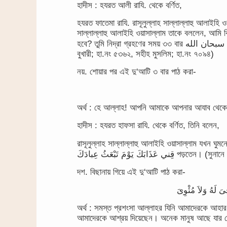
হাদীস : হযরত আলী রাযি. থেকে বর্ণিত,
হযরত ফাতেমা রাযি. রাসূলুল্লাহ সাল্লাল্লাহু আলাইহ
সাল্লাল্লাহু আলাইহি ওয়াসাল্লাম তাকে বললেন, আমি 
হবে? তুমি নিদ্রা গ্রহণের সময় ৩৩ বার سبحان الله পড়বে, ৩৩ বার الحمد لله পড়বে এবং ৩৪ বার الله اكبر পড়বে। (সহীহ
বুখারী; হা.নং ৫৩৬২, সহীহ মুসলিম; হা.নং ৭০৯৪)
নয়. শোয়ার পর এই দু‘আটি ৩ বার পাঠ করা-
অর্থ : হে আল্লাহ! আপনি আমাকে আপনার আযাব থেকে রক
হাদীস : হযরত হাফসা রাযি. থেকে বর্ণিত, তিনি বলেন,
রাসূলুল্লাহ সাল্লাল্লাহু আলাইহি ওয়াসাল্লাম যখন ঘুমনো
َذَابَكَ يَوْمَ تَبْعَثُ عِبادَكَ
দশ. বিছানায় গিয়ে এই দু‘আটি পাঠ করা-
অর্থ : সমস্ত প্রশংসা আল্লাহর যিনি আমাদেরকে আহার
আমাদেরকে আশ্রয় দিয়েছেন। অনেক মানুষ আছে যার ক