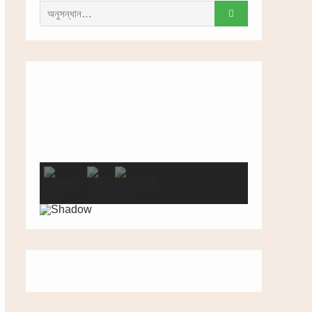
সন্ধান
করাঃ