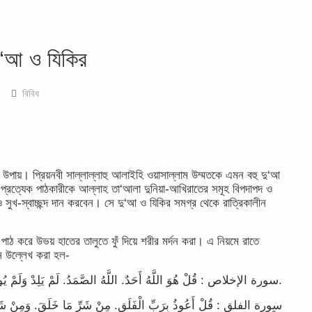
দু‘আ ও যিকির
বিবিধ
উপায়। প্রিয়নবী সাল্লাল্লাহু আলাইহি ওয়াসাল্লাম উম্মতকে এমন বহু দু‘আ
লে প্রত্যেক পাঠকারীকে আল্লাহ তা‘আলা দুনিয়া-আখিরাতের সমূহ বিপদাপদ ও
 সুখ-স্বাচ্ছন্দ দান করবেন। সে দু‘আ ও যিকির সমগ্র থেকে রাত্রিকালীন
াঠ করে উভয় হাতের তালুতে ফুঁ দিয়ে শরীর মর্দন করা। এ নিয়মে রাতে
্নে উল্লেখ করা হল-
سورة الإخلاص : قُلْ هُوَ اللَّهُ أَحَدٌ. اللَّهُ الصَّمَدُ. لَمْ يَلِدْ وَلَمْ يُولَدْ. وَلَمْ يَكُنْ لَهُ كُفُوًا أَحَدٌ.
سورة الفلق : قُلْ أَعُوذُ بِرَبِّ الْفَلَقِ. مِنْ شَرِّ مَا خَلَقَ. وَمِنْ شَرِّ