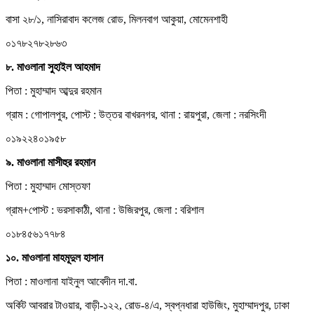
বাসা ২৮/১, নাসিরাবাদ কলেজ রোড, মিলনবাগ আকুয়া, মোমেনশাহী
০১৭৮২৭৮২৮৬৩
৮. মাওলানা সুহাইল আহমাদ
পিতা : মুহাম্মাদ আব্দুর রহমান
গ্রাম : গোপালপুর, পোস্ট : উত্তর বাখরনগর, থানা : রায়পুরা, জেলা : নরসিংদী
০১৯২২৪০১৯৫৮
৯. মাওলানা মাসীহুর রহমান
পিতা : মুহাম্মাদ মোস্তফা
গ্রাম+পোস্ট : ভরসাকাঠী, থানা : উজিরপুর, জেলা : বরিশাল
০১৮৪৫৬১৭৭৮৪
১০. মাওলানা মাহমূদুল হাসান
পিতা : মাওলানা যাইনুল আবেদীন দা.বা.
অর্কিট আবরার টাওয়ার, বাড়ী-১২২, রোড-৪/এ, স্বপ্নধারা হাউজিং, মুহাম্মাদপুর, ঢাকা