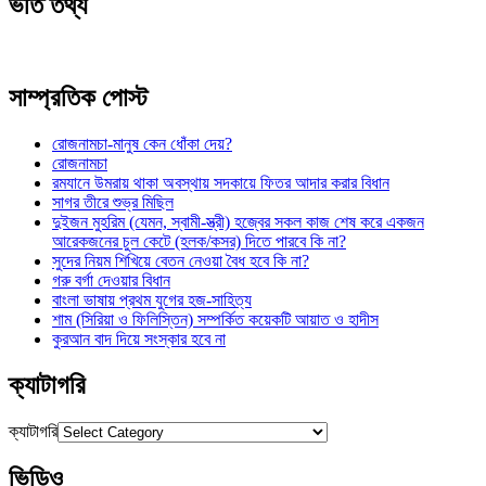
ভর্তি তথ্য
সাম্প্রতিক পোস্ট
রোজনামচা-মানুষ কেন ধোঁকা দেয়?
রোজনামচা
রমযানে উমরায় থাকা অবস্থায় সদকায়ে ফিতর আদার করার বিধান
সাগর তীরে শুভ্র মিছিল
দুইজন মুহরিম (যেমন, স্বামী-স্ত্রী) হজ্বের সকল কাজ শেষ করে একজন
আরেকজনের চুল কেটে (হলক/কসর) দিতে পারবে কি না?
সুদের নিয়ম শিখিয়ে বেতন নেওয়া বৈধ হবে কি না?
গরু বর্গা দেওয়ার বিধান
বাংলা ভাষায় প্রথম যুগের হজ-সাহিত্য
শাম (সিরিয়া ও ফিলিস্তিন) সম্পর্কিত কয়েকটি আয়াত ও হাদীস
কুরআন বাদ দিয়ে সংস্কার হবে না
ক্যাটাগরি
ক্যাটাগরি
ভিডিও