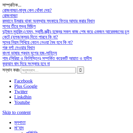
সাম্প্রতিক...
রোজনামচা-মানুষ কেন ধোঁকা দেয়?
রোজনামচা
রমযানে উমরায় থাকা অবস্থায় সদকায়ে ফিতর আদার করার বিধান
সাগর তীরে শুভ্র মিছিল
দুইজন মুহরিম (যেমন, স্বামী-স্ত্রী) হজ্বের সকল কাজ শেষ করে একজন আরেকজনের চুল
কেটে (হলক/কসর) দিতে পারবে কি না?
সুদের নিয়ম শিখিয়ে বেতন নেওয়া বৈধ হবে কি না?
গরু বর্গা দেওয়ার বিধান
বাংলা ভাষায় প্রথম যুগের হজ-সাহিত্য
শাম (সিরিয়া ও ফিলিস্তিন) সম্পর্কিত কয়েকটি আয়াত ও হাদীস
কুরআন বাদ দিয়ে সংস্কার হবে না
সন্ধান করাঃ
Facebook
Plus Google
Twitter
Linkdhin
Youtube
Skip to content
মূলপাতা
মা’হাদ