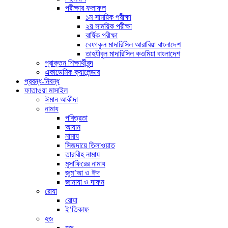
পরীক্ষার ফলাফল
১ম সাময়িক পরীক্ষা
২য় সাময়িক পরীক্ষা
বার্ষিক পরীক্ষা
বেফাকুল মাদারিসিল আরাবিয়া বাংলাদেশ
তাহযীবুল মাদারিসিল কওমিয়া বাংলাদেশ
প্রাক্তন শিক্ষার্থীবৃন্দ
একাডেমিক ক্যালেন্ডার
প্রবন্ধ-নিবন্ধ
ফাতাওয়া মাসাইল
ঈমান আকীদা
নামায
পবিত্রতা
আযান
নামায
সিজদায়ে তিলাওয়াত
তারাবীহ নামায
মুসাফিরের নামায
জুম’আ ও ঈদ
জানাযা ও দাফন
রোযা
রোযা
ই’তিকাফ
হজ
হজ