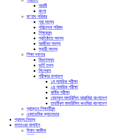
পরিচিতি
আরবী
বাংলা
মা’হাদ পরিবার
শূরা সদস্য
পরিচালনা পরিষদ
শিক্ষকবৃন্দ
প্রতিষ্ঠাতা সদস্য
আজীবন সদস্য
স্থায়ী সদস্য
শিক্ষা দফতর
বিভাগসমূহ
ভর্তি তথ্য
সিলেবাস
পরীক্ষার ফলাফল
১ম সাময়িক পরীক্ষা
২য় সাময়িক পরীক্ষা
বার্ষিক পরীক্ষা
বেফাকুল মাদারিসিল আরাবিয়া বাংলাদেশ
তাহযীবুল মাদারিসিল কওমিয়া বাংলাদেশ
প্রাক্তন শিক্ষার্থীবৃন্দ
একাডেমিক ক্যালেন্ডার
প্রবন্ধ-নিবন্ধ
ফাতাওয়া মাসাইল
ঈমান আকীদা