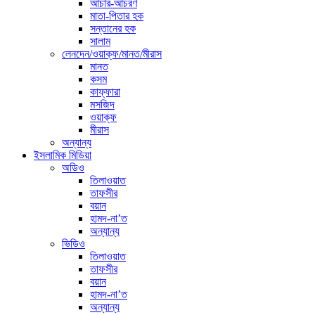
আচার-আচরণ
মাতা-পিতার হক
সন্তানের হক
সালাম
লেনদেন/ওয়াক্ফ/মানত/মীরাস
মানত
কসম
কাফ্ফারা
মসজিদ
ওয়াক্ফ
মীরাস
অন্যান্য
ইসলামিক মিডিয়া
অডিও
তিলাওয়াত
তাফসীর
বয়ান
হামদ-না’ত
অন্যান্য
ভিডিও
তিলাওয়াত
তাফসীর
বয়ান
হামদ-না’ত
অন্যান্য