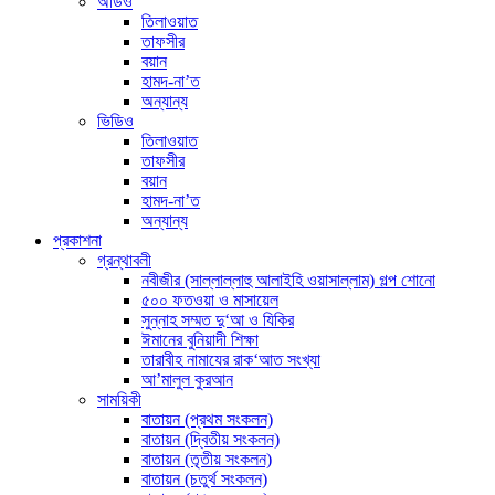
অডিও
তিলাওয়াত
তাফসীর
বয়ান
হামদ-না’ত
অন্যান্য
ভিডিও
তিলাওয়াত
তাফসীর
বয়ান
হামদ-না’ত
অন্যান্য
প্রকাশনা
গ্রন্থাবলী
নবীজীর (সাল্লাল্লাহু আলাইহি ওয়াসাল্লাম) গল্প শোনো
৫০০ ফতওয়া ও মাসায়েল
সুন্নাহ সম্মত দু‘আ ও যিকির
ঈমানের বুনিয়াদী শিক্ষা
তারাবীহ নামাযের রাক‘আত সংখ্যা
আ’মালুল কুরআন
সাময়িকী
বাতায়ন (প্রথম সংকলন)
বাতায়ন (দ্বিতীয় সংকলন)
বাতায়ন (তৃতীয় সংকলন)
বাতায়ন (চতুর্থ সংকলন)