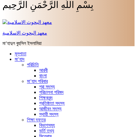
بِسْمِ اللَّهِ الرَّحْمَنِ الرَّحِيم
معهد البحوث الاسلامية
মা’হাদুল বুহুসিল ইসলামিয়া
মূলপাতা
মা’হাদ
পরিচিতি
আরবী
বাংলা
মা’হাদ পরিবার
শূরা সদস্য
পরিচালনা পরিষদ
শিক্ষকবৃন্দ
প্রতিষ্ঠাতা সদস্য
আজীবন সদস্য
স্থায়ী সদস্য
শিক্ষা দফতর
বিভাগসমূহ
ভর্তি তথ্য
সিলেবাস