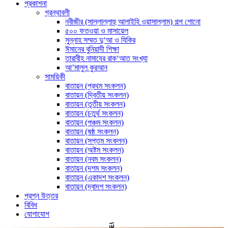
প্রকাশনা
গ্রন্থাবলী
নবীজীর (সাল্লাল্লাহু আলাইহি ওয়াসাল্লাম) গল্প শোনো
৫০০ ফতওয়া ও মাসায়েল
সুন্নাহ সম্মত দু‘আ ও যিকির
ঈমানের বুনিয়াদী শিক্ষা
তারাবীহ নামাযের রাক‘আত সংখ্যা
আ’মালুল কুরআন
সাময়িকী
বাতায়ন (প্রথম সংকলন)
বাতায়ন (দ্বিতীয় সংকলন)
বাতায়ন (তৃতীয় সংকলন)
বাতায়ন (চতুর্থ সংকলন)
বাতায়ন (পঞ্চম সংকলন)
বাতায়ন (ষষ্ঠ সংকলন)
বাতায়ন (সপ্তম সংকলন)
বাতায়ন (অষ্টম সংকলন)
বাতায়ন (নবম সংকলন)
বাতায়ন (দশম সংকলন)
বাতায়ন (একাদশ সংকলন)
বাতায়ন (দ্বাদশ সংকলন)
প্রশ্ন উত্তর
বিবিধ
যোগাযোগ