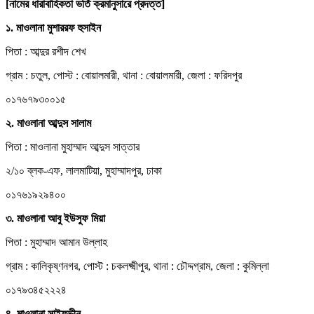
[নামের ধারাবাহিকতা ভর্তি ক্রমানুসারে প্রদত্ত]
১. মাওলানা মুশাররফ হুসাইন
পিতা : আব্দুর রশীদ শেখ
গ্রাম : চতুল, পোস্ট : বোয়ালমারী, থানা : বোয়ালমারী, জেলা : ফরিদপুর
০১৭৬৭৯৩০০১৫
২. মাওলানা আব্দুস সালাম
পিতা : মাওলানা মুহাম্মাদ আব্দুস সাত্তার
২/১০ ব্লক-এফ, লালমাটিয়া, মুহাম্মাদপুর, ঢাকা
০১৭৬১৯২৯৪০০
৩. মাওলানা আবু ইউসুফ মিয়া
পিতা : মুহাম্মাদ আমান উল্লাহ
গ্রাম : কালিকৃষ্ণনগর, পোস্ট : চকলক্ষ্মীপুর, থানা : চৌদ্দগ্রাম, জেলা : কুমিল্লা
০১৭৯৩৪৫২২২৪
৪. মাওলানা সাইফুদ্দীন