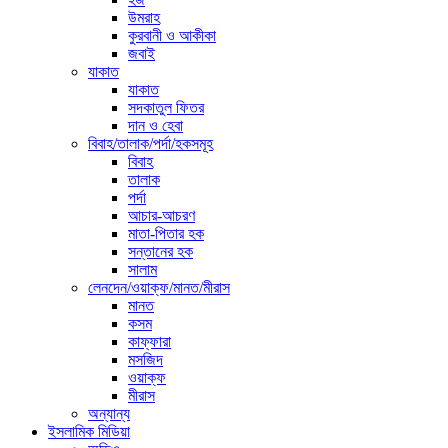
উমরাহ
কুরবানী ও আকীকা
জবাই
যাকাত
যাকাত
সদকাতুল ফিতর
দান ও হেবা
বিবাহ/তালাক/পর্দা/হকসমূহ
বিবাহ
তালাক
পর্দা
আচার-আচরণ
মাতা-পিতার হক
সন্তানের হক
সালাম
লেনদেন/ওয়াক্ফ/মানত/মীরাস
মানত
কসম
কাফ্ফারা
মসজিদ
ওয়াক্ফ
মীরাস
অন্যান্য
ইসলামিক মিডিয়া