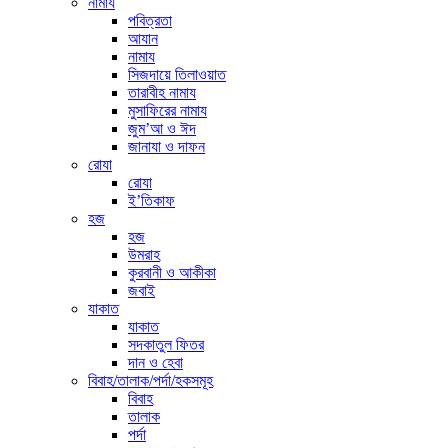
নামায
পবিত্রতা
আযান
নামায
সিজদায়ে তিলাওয়াত
তারাবীহ নামায
মুসাফিরের নামায
জুম’আ ও ঈদ
জানাযা ও দাফন
রোযা
রোযা
ই’তিকাফ
হজ
হজ
উমরাহ
কুরবানী ও আকীকা
জবাই
যাকাত
যাকাত
সদকাতুল ফিতর
দান ও হেবা
বিবাহ/তালাক/পর্দা/হকসমূহ
বিবাহ
তালাক
পর্দা