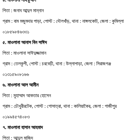
পিতা : জনাব আব্দুল মান্নান
গ্রাম : বাম মজুমদার পাড়া, পোস্ট : দৌলখাঁড়, থানা : নাঙ্গলকোট, জেলা : কুমিল্লা
০১৮৫৯৮৪৬৩৩১
৫. মাওলানা আনাস বিন সাঈদ
পিতা : মাওলানা সাঈদুজ্জামান
গ্রাম : তেলকুপী, পোস্ট : চরবেড়ী, থানা : উল্লাপাড়া, জেলা : সিরাজগঞ্জ
০১৩১৫৯০৮১৬৬
৬. মাওলানা আল আমীন
পিতা : মুহাম্মাদ আকতার হোসেন
গ্রাম : চৌধুরীরটেক, পোস্ট : গোসাত্রা, থানা : কালিয়াকৈর, জেলা : গাজীপুর
০১৯৯৪৫৭৪০৮৩
৭. মাওলানা হাসান আহমাদ
পিতা : আব্দুল মাজিদ