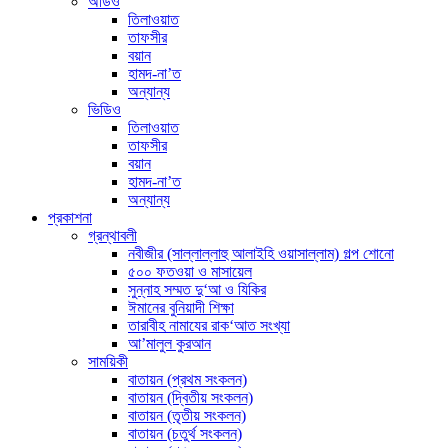
অডিও
তিলাওয়াত
তাফসীর
বয়ান
হামদ-না’ত
অন্যান্য
ভিডিও
তিলাওয়াত
তাফসীর
বয়ান
হামদ-না’ত
অন্যান্য
প্রকাশনা
গ্রন্থাবলী
নবীজীর (সাল্লাল্লাহু আলাইহি ওয়াসাল্লাম) গল্প শোনো
৫০০ ফতওয়া ও মাসায়েল
সুন্নাহ সম্মত দু‘আ ও যিকির
ঈমানের বুনিয়াদী শিক্ষা
তারাবীহ নামাযের রাক‘আত সংখ্যা
আ’মালুল কুরআন
সাময়িকী
বাতায়ন (প্রথম সংকলন)
বাতায়ন (দ্বিতীয় সংকলন)
বাতায়ন (তৃতীয় সংকলন)
বাতায়ন (চতুর্থ সংকলন)