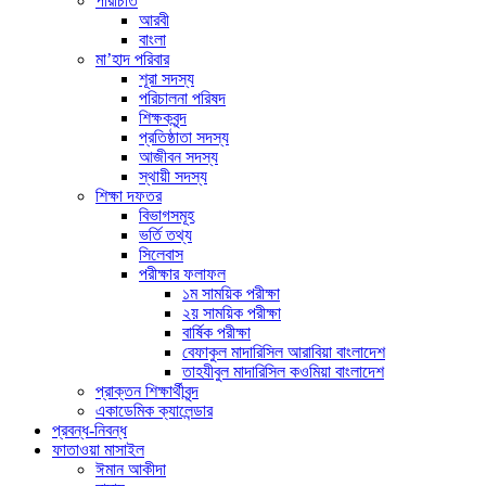
পরিচিতি
আরবী
বাংলা
মা’হাদ পরিবার
শূরা সদস্য
পরিচালনা পরিষদ
শিক্ষকবৃন্দ
প্রতিষ্ঠাতা সদস্য
আজীবন সদস্য
স্থায়ী সদস্য
শিক্ষা দফতর
বিভাগসমূহ
ভর্তি তথ্য
সিলেবাস
পরীক্ষার ফলাফল
১ম সাময়িক পরীক্ষা
২য় সাময়িক পরীক্ষা
বার্ষিক পরীক্ষা
বেফাকুল মাদারিসিল আরাবিয়া বাংলাদেশ
তাহযীবুল মাদারিসিল কওমিয়া বাংলাদেশ
প্রাক্তন শিক্ষার্থীবৃন্দ
একাডেমিক ক্যালেন্ডার
প্রবন্ধ-নিবন্ধ
ফাতাওয়া মাসাইল
ঈমান আকীদা