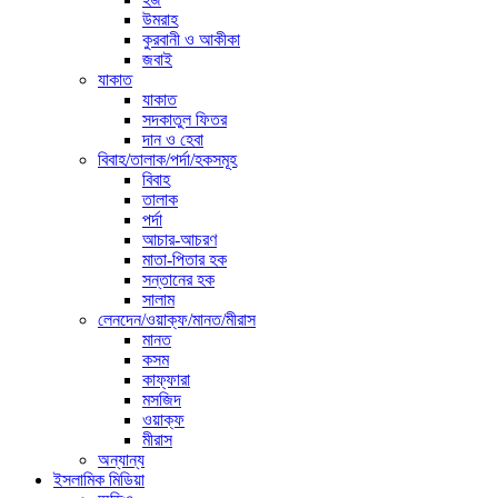
উমরাহ
কুরবানী ও আকীকা
জবাই
যাকাত
যাকাত
সদকাতুল ফিতর
দান ও হেবা
বিবাহ/তালাক/পর্দা/হকসমূহ
বিবাহ
তালাক
পর্দা
আচার-আচরণ
মাতা-পিতার হক
সন্তানের হক
সালাম
লেনদেন/ওয়াক্ফ/মানত/মীরাস
মানত
কসম
কাফ্ফারা
মসজিদ
ওয়াক্ফ
মীরাস
অন্যান্য
ইসলামিক মিডিয়া