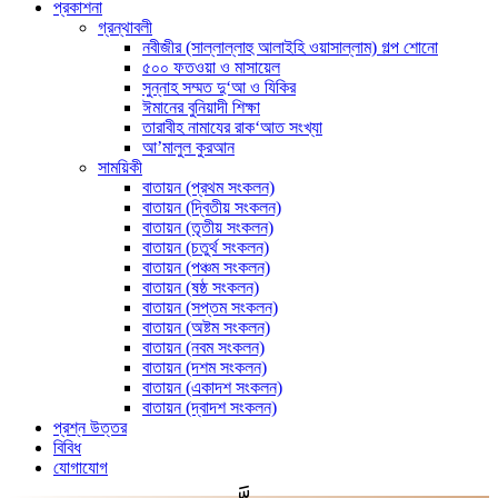
প্রকাশনা
গ্রন্থাবলী
নবীজীর (সাল্লাল্লাহু আলাইহি ওয়াসাল্লাম) গল্প শোনো
৫০০ ফতওয়া ও মাসায়েল
সুন্নাহ সম্মত দু‘আ ও যিকির
ঈমানের বুনিয়াদী শিক্ষা
তারাবীহ নামাযের রাক‘আত সংখ্যা
আ’মালুল কুরআন
সাময়িকী
বাতায়ন (প্রথম সংকলন)
বাতায়ন (দ্বিতীয় সংকলন)
বাতায়ন (তৃতীয় সংকলন)
বাতায়ন (চতুর্থ সংকলন)
বাতায়ন (পঞ্চম সংকলন)
বাতায়ন (ষষ্ঠ সংকলন)
বাতায়ন (সপ্তম সংকলন)
বাতায়ন (অষ্টম সংকলন)
বাতায়ন (নবম সংকলন)
বাতায়ন (দশম সংকলন)
বাতায়ন (একাদশ সংকলন)
বাতায়ন (দ্বাদশ সংকলন)
প্রশ্ন উত্তর
বিবিধ
যোগাযোগ