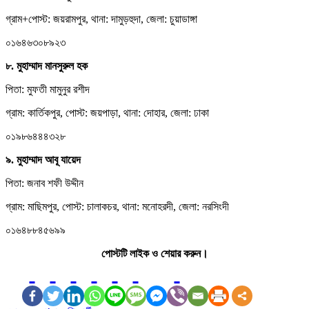
গ্রাম+পোস্ট: জয়রামপুর, থানা: দামুড়হুদা, জেলা: চুয়াডাঙ্গা
০১৬৪৬৩০৮৯২৩
৮. মুহাম্মাদ মানসুরুল হক
পিতা: মুফতী মামুনুর রশীদ
গ্রাম: কার্তিকপুর, পোস্ট: জয়পাড়া, থানা: দোহার, জেলা: ঢাকা
০১৯৮৬৪৪৪৩২৮
৯. মুহাম্মাদ আবূ যায়েদ
পিতা: জনাব শফী উদ্দীন
গ্রাম: মাছিমপুর, পোস্ট: চালাকচর, থানা: মনোহরদী, জেলা: নরসিংদী
০১৬৪৮৮৪৫৬৯৯
পোস্টটি লাইক ও শেয়ার করুন।