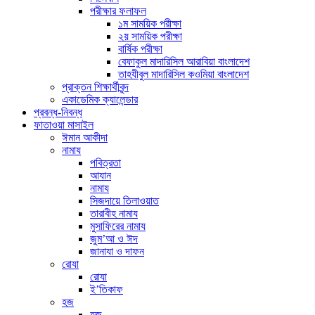
পরীক্ষার ফলাফল
১ম সাময়িক পরীক্ষা
২য় সাময়িক পরীক্ষা
বার্ষিক পরীক্ষা
বেফাকুল মাদারিসিল আরাবিয়া বাংলাদেশ
তাহযীবুল মাদারিসিল কওমিয়া বাংলাদেশ
প্রাক্তন শিক্ষার্থীবৃন্দ
একাডেমিক ক্যালেন্ডার
প্রবন্ধ-নিবন্ধ
ফাতাওয়া মাসাইল
ঈমান আকীদা
নামায
পবিত্রতা
আযান
নামায
সিজদায়ে তিলাওয়াত
তারাবীহ নামায
মুসাফিরের নামায
জুম’আ ও ঈদ
জানাযা ও দাফন
রোযা
রোযা
ই’তিকাফ
হজ
হজ