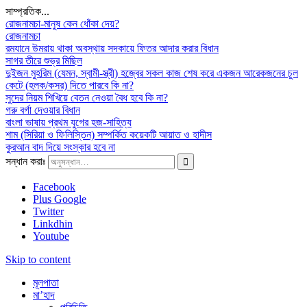
সাম্প্রতিক...
রোজনামচা-মানুষ কেন ধোঁকা দেয়?
রোজনামচা
রমযানে উমরায় থাকা অবস্থায় সদকায়ে ফিতর আদার করার বিধান
সাগর তীরে শুভ্র মিছিল
দুইজন মুহরিম (যেমন, স্বামী-স্ত্রী) হজ্বের সকল কাজ শেষ করে একজন আরেকজনের চুল
কেটে (হলক/কসর) দিতে পারবে কি না?
সুদের নিয়ম শিখিয়ে বেতন নেওয়া বৈধ হবে কি না?
গরু বর্গা দেওয়ার বিধান
বাংলা ভাষায় প্রথম যুগের হজ-সাহিত্য
শাম (সিরিয়া ও ফিলিস্তিন) সম্পর্কিত কয়েকটি আয়াত ও হাদীস
কুরআন বাদ দিয়ে সংস্কার হবে না
সন্ধান করাঃ
Facebook
Plus Google
Twitter
Linkdhin
Youtube
Skip to content
মূলপাতা
মা’হাদ