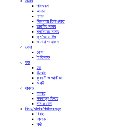
নামায
পবিত্রতা
আযান
নামায
সিজদায়ে তিলাওয়াত
তারাবীহ নামায
মুসাফিরের নামায
জুম’আ ও ঈদ
জানাযা ও দাফন
রোযা
রোযা
ই’তিকাফ
হজ
হজ
উমরাহ
কুরবানী ও আকীকা
জবাই
যাকাত
যাকাত
সদকাতুল ফিতর
দান ও হেবা
বিবাহ/তালাক/পর্দা/হকসমূহ
বিবাহ
তালাক
পর্দা