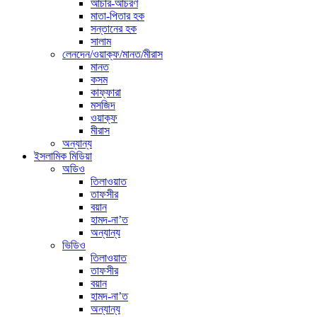
আচার-আচরণ
মাতা-পিতার হক
সন্তানের হক
সালাম
লেনদেন/ওয়াক্ফ/মানত/মীরাস
মানত
কসম
কাফ্ফারা
মসজিদ
ওয়াক্ফ
মীরাস
অন্যান্য
ইসলামিক মিডিয়া
অডিও
তিলাওয়াত
তাফসীর
বয়ান
হামদ-না’ত
অন্যান্য
ভিডিও
তিলাওয়াত
তাফসীর
বয়ান
হামদ-না’ত
অন্যান্য