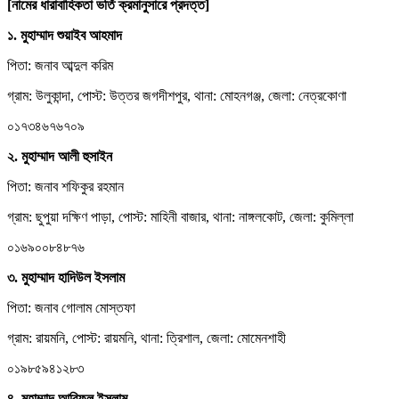
[নামের ধারাবাহিকতা ভর্তি ক্রমানুসারে প্রদত্ত]
১. মুহাম্মাদ শুয়াইব আহমাদ
পিতা: জনাব আব্দুল করিম
গ্রাম: উলুকান্দা, পোস্ট: উত্তর জগদীশপুর, থানা: মোহনগঞ্জ, জেলা: নেত্রকোণা
০১৭৩৪৬৭৬৭০৯
২. মুহাম্মাদ আলী হুসাইন
পিতা: জনাব শফিকুর রহমান
গ্রাম: ছুপুয়া দক্ষিণ পাড়া, পোস্ট: মাহিনী বাজার, থানা: নাঙ্গলকোট, জেলা: কুমিল্লা
০১৬৯০০৮৪৮৭৬
৩. মুহাম্মাদ হাদিউল ইসলাম
পিতা: জনাব গোলাম মোস্তফা
গ্রাম: রায়মনি, পোস্ট: রায়মনি, থানা: ত্রিশাল, জেলা: মোমেনশাহী
০১৯৮৫৯৪১২৮৩
৪. মুহাম্মাদ আরিফুল ইসলাম