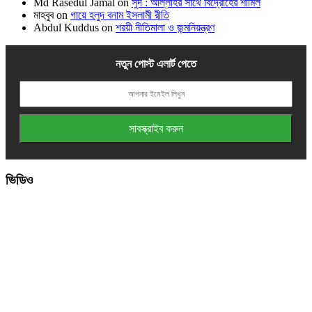
Md Rasedul Jamal
on
সুদ : আল্লাহর সাথে বিদ্রোহের শামিল
মাহবুব
on
গায়ে হলুদ বনাম ইসলামী রীতি
Abdul Kuddus
on
শরয়ী নীতিমালা ও জন্মনিয়ন্ত্রণ
নতুন পোস্ট এলার্ট পেতে
ভিডিও