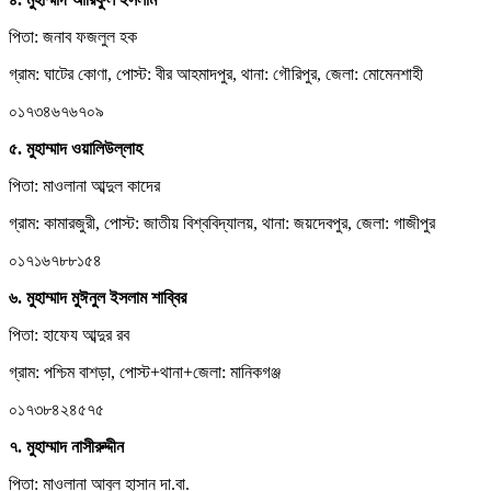
পিতা: জনাব ফজলুল হক
গ্রাম: ঘাটের কোণা, পোস্ট: বীর আহমাদপুর, থানা: গৌরিপুর, জেলা: মোমেনশাহী
০১৭৩৪৬৭৬৭০৯
৫. মুহাম্মাদ ওয়ালিউল্লাহ
পিতা: মাওলানা আব্দুল কাদের
গ্রাম: কামারজুরী, পোস্ট: জাতীয় বিশ্ববিদ্যালয়, থানা: জয়দেবপুর, জেলা: গাজীপুর
০১৭১৬৭৮৮১৫৪
৬. মুহাম্মাদ মুঈনুল ইসলাম শাব্বির
পিতা: হাফেয আব্দুর রব
গ্রাম: পশ্চিম বাশড়া, পোস্ট+থানা+জেলা: মানিকগঞ্জ
০১৭৩৮৪২৪৫৭৫
৭. মুহাম্মাদ নাসীরুদ্দীন
পিতা: মাওলানা আবুল হাসান দা.বা.