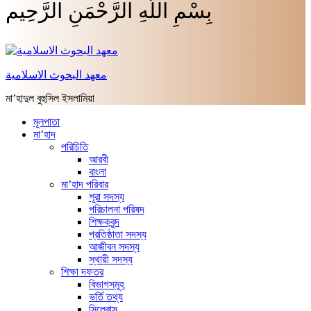
بِسْمِ اللَّهِ الرَّحْمَنِ الرَّحِيم
معهد البحوث الاسلامية
মা’হাদুল বুহুসিল ইসলামিয়া
মূলপাতা
মা’হাদ
পরিচিতি
আরবী
বাংলা
মা’হাদ পরিবার
শূরা সদস্য
পরিচালনা পরিষদ
শিক্ষকবৃন্দ
প্রতিষ্ঠাতা সদস্য
আজীবন সদস্য
স্থায়ী সদস্য
শিক্ষা দফতর
বিভাগসমূহ
ভর্তি তথ্য
সিলেবাস