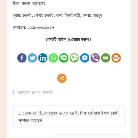
পিতা: মরহুম আব্দুল্লাহ
গ্রাম: দুধনই, পোস্ট: দুধনই, থানা: ঝিনাইগাতী, জেলা: শেরপুর
মোবাইল: ০১৯৮৯-৬৮৯৬৫৭
পোস্টটি লাইক ও শেয়ার করুন।
প্রাক্তন
,
মা’হাদ
,
শিক্ষার্থী
Post
১৪৪৪-৪৫ হি. মোতাবেক ২০২৩-২৪ ঈ. শিক্ষাবর্ষে যারা ইফতা কোর্স
navigation
সম্পন্ন করেছেন