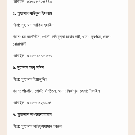
মোবাইল: ০১৬০৮৭৫৫৪৪৯
৫. মুহাম্মাদ সাইফুল ইসলাম
পিতা: মুহাম্মাদ জাকির হুসাইন
গ্রাম: চর মহিউদ্দীন, পোস্ট: হাবীবুল্লা মিয়ার হাট, থানা: সূবর্ণচর, জেলা:
নোয়াখালী
মোবাইল: ০১৮৮২০৯৮১৬৬
৬. মুহাম্মাদ আবূ সাঈদ
পিতা: মুহাম্মাদ ইয়াজুদ্দিন
গ্রাম: পাঁচগাঁও, পোস্ট: বাঁশতৈল, থানা: মির্জাপুর, জেলা: টাঙ্গাইল
মোবাইল: ০১৮৮৩১২৯১২৪
৭. মুহাম্মাদ আখতারুযযামান
পিতা: মুহাম্মাদ সাইফুযযামান ফারুক