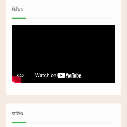
ভিডিও
অডিও