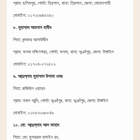
গ্রাম: ছলিমপুর, পোস্ট: ত্রিশাল, থানা: ত্রিশাল, জেলা: মোমেনশাহী
মোবাইল: ০১৭২৩৬৪৫৩৫০
৮. মুহাম্মাদ আহসান হাবীব
পিতা: খন্দকার আলাউদ্দীন
গ্রাম: ফলদা দক্ষিণপাড়া, পোস্ট: ফলদা, থানা: ভূঞাঁপুর, জেলা: টাঙ্গাইল
মোবাইল: ০১৭০৪-০৭২৫০২
৯. আব্দুল্লাহ মুহাম্মাদ উসামা ওমর
পিতা: রাজিউল ওয়াদুদ
গ্রাম: ফষল আন্দি, পোস্ট: ভূঞাঁপুর, থানা: ভূঞাঁপুর, জেলা: টাঙ্গাইল
মোবাইল: ০১৮৫৩১৬৮৮৪৯
১০. মো: আব্দুল্লাহ আল ফাহাদ
পিতা: মো: মুশাররফ হুসাইন রহ.