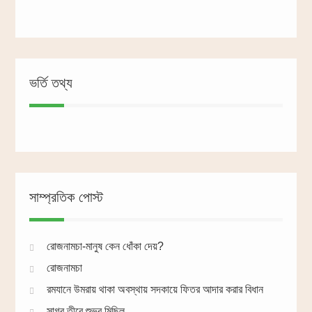
ভর্তি তথ্য
সাম্প্রতিক পোস্ট
রোজনামচা-মানুষ কেন ধোঁকা দেয়?
রোজনামচা
রমযানে উমরায় থাকা অবস্থায় সদকায়ে ফিতর আদার করার বিধান
সাগর তীরে শুভ্র মিছিল